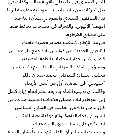
للدور المصري في ما يتعلق بالأزمة هناك، وكذلك في
ظل تحركات من جانب أطراف سودانية معارضة للربط
بين الموقفين المصري والسوداني بشأن أزمة سد
النهضة الإثيوبي، والتحرك في مساحات تحافظ فقط
على مصالح الخرطوم.
في هذا الإطار، كشفت مصادر مصرية خاصة،
لـ”العربي الجديد”، عن كواليس لقاء جمع اللواء عباس
كامل، رئيس جهاز المخابرات العامة المصرية،
ومسؤولي الملف السوداني بالجهاز، مع نائب رئيس
مجلس السيادة السوداني محمد حمدان دقلو
“حميدتي” في القاهرة، أول من أمس الأربعاء.
وقالت إن ترتيب اللقاء جاء بعد تعذر إتمام زيارة كامل
إلى الخرطوم للقاء ممثلي مكونات المشهد هناك، في
ظل تنامي حالة من الغضب في الشارع السياسي
السوداني تجاه القاهرة، واتهامها بالانحياز للمكون
العسكري على حساب قوى الثورة هناك.
وأوضحت المصادر أن اللقاء شهد حديثاً بشأن الوضع