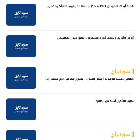
شعبة أبحاث السُّودان (1963-1972) بجامعة الخرطوم: النشأة والتطور
أبريل وأبريل وبينهما ثورة مستمرة .. بقلم: حيدر المكاشفي
منبر الرأي
الكنابي…قنبلة موقوته ! بعض الحلول .. بقلم: إسماعيل ادم محمد زين
قلوب الاَثمين اَسنة من الظلم!
منبر الرأي