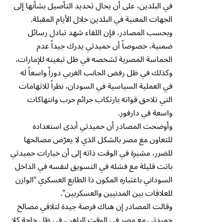
في البلدين، على أن يحال تحديد التأصيل بشأنها إلى
الجهات المعنية في البلدين خلال الأيام المقبلة.
وبحسب المصادر، فإن اللقاء شهد تبادل رسائل
ضمنية، خصوصاً أن حميدتي يدرك جيداً عدم
الحماسة المصرية لشخصه في ظل تبعيته للإمارات،
وكذلك في ظل رفض الجانب الغربي دوراً واسعاً له
في العملية السياسية في السودان، نظراً للاتهامات
التي تلاحق قواته بارتكاب جرائم حرب وانتهاكات
واسعة في دارفور.
وأوضحت المصادر أن حميدتي أبدى استعداده
للتعاون مع مصر بالشكل الذي لا يعرّض مصالحها
للضرر، مشيرة في الوقت ذاته إلى أن خيارات حميدتي
باتت قليلة مع فشله في التسويق لنفسه في الداخل
السوداني باعتباره المكون ذا الطابع العسكري “الوازن
للعلاقات بين المدنيين والعسكريين”.
وقالت المصادر إن هناك فرصة جيدة لتلاقي مصالح
حميدتي مع مصر في الوقت الراهن، في ظل حاجة كلا