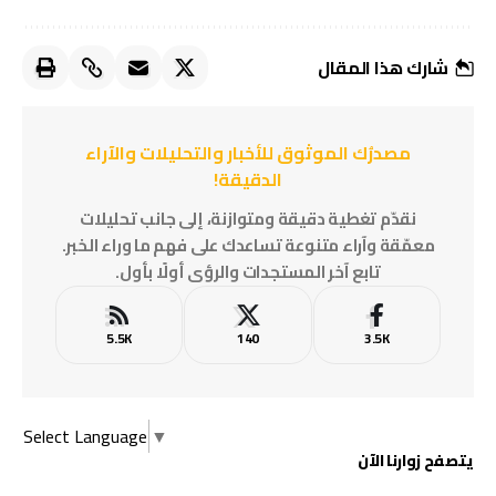
شارك هذا المقال
مصدرُك الموثوق للأخبار والتحليلات والآراء
الدقيقة!
نقدّم تغطية دقيقة ومتوازنة، إلى جانب تحليلات
معمّقة وآراء متنوعة تساعدك على فهم ما وراء الخبر.
تابع آخر المستجدات والرؤى أولًا بأول.
5.5K
140
3.5K
Select Language
▼
يتصفح زوارنا الآن