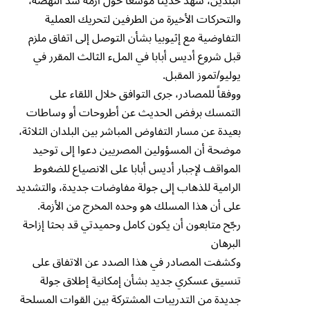
البلدين، شهد حديثاً موسعاً حول أزمة سد النهضة،
والتحركات الأخيرة من الطرفين لتحريك العملية
التفاوضية مع إثيوبيا بشأن التوصل إلى اتفاق ملزم
قبل شروع أديس أبابا في الملء الثالث المقرر في
يوليو/تموز المقبل.
ووفقاً للمصادر، جرى التوافق خلال اللقاء على
التمسك برفض الحديث عن أطروحات أو وساطات
بعيدة عن مسار التفاوض المباشر بين البلدان الثلاثة،
موضحة أن المسؤولين المصريين دعوا إلى توحيد
المواقف لإجبار أديس أبابا على الانصياع للضغوط
الرامية للذهاب إلى جولة مفاوضات جديدة، والتشديد
على أن هذا المسلك هو وحده المخرج من الأزمة.
رجّح متابعون أن يكون كامل وحميدتي قد بحثا إزاحة
البرهان
وكشفت المصادر في هذا الصدد عن الاتفاق على
تنسيق عسكري جديد بشأن إمكانية إطلاق جولة
جديدة من التدريبات المشتركة بين القوات المسلحة