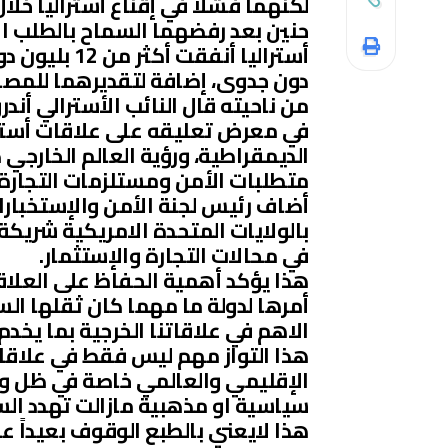
لكنهما فشلا في إقناع أستراليا خلال 
حنين بعد رفضهما السماح بالطلب ال
أستراليا أنف
دون جدوى، إضافة لتقديرهما للمصالح
من ناحيته قال النائب الأسترالي أند
في معرض تعليقه على علاقات أستراليا
الديمقراطية، ورؤية العالم الخارجي 
متطلبات الأمن ومستلزمات التجارة.
أضاف رئيس لجنة الأمن والإستخبارات 
بالولايات المتحدة الامريكية شريكة أ
في محالات التجارة والإستثمار.
هذا يؤكد أهمية الحفاظ على العلاقا
أمرها لدولة ما مهما كان ثقلها الس
الاهم في علاقاتنا الخرجية بما يخدم 
هذا التواز مهم ليس فقط في علاقات
الإقليمي والعالمي خاصة في ظل وج
سياسية او مذهبية مازالت تهدد السل
هذا لايعني بالطبع الوقوف بعيداً 