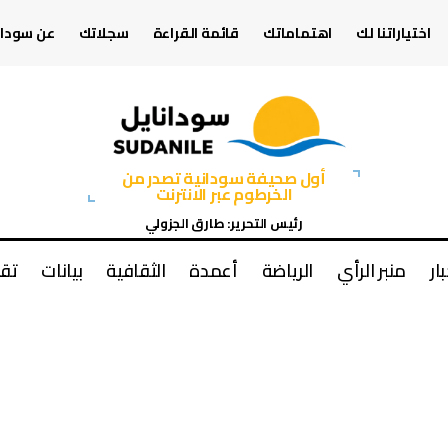
اختياراتنا لك
اهتماماتك
قائمة القراءة
سجلاتك
عن سودان
أول صحيفة سودانية تصدر من
الخرطوم عبر الانترنت
رئيس التحرير: طارق الجزولي
بار
منبر الرأي
الرياضة
أعمدة
الثقافية
بيانات
تقا