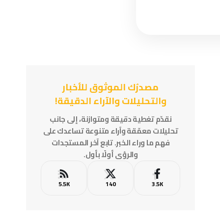
مصدرُك الموثوق للأخبار
والتحليلات والآراء الدقيقة!
نقدّم تغطية دقيقة ومتوازنة، إلى جانب
تحليلات معمّقة وآراء متنوعة تساعدك على
فهم ما وراء الخبر. تابع آخر المستجدات
والرؤى أولًا بأول.
5.5K
140
3.5K