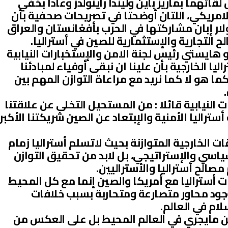
لقائهما بماريز باين وليندا راينولدز وعادا بخفي
امريكي، اللتان أوضحتا في تصريحات صحفية بأن
قت أكثر من 12 بليون دولار إبان مشاركتها في الحرب بأفغانستان والعراق
 التجارية والإستثمارية للصين في أستراليا.
رو هايستي رئيس لجنة الامن والإستخبارات النيابية
 الخارجية بأن علينا ان نبقى أوفياء لمبادئنا
كما هو لا كما نريد مع مراعاة التوازن المهم بين
النيابية قائلاً : من المستحيل التخلى عن علاقتنا
ستراليا الأمنية والإبتعاد عن الصين شريكتنا الأكبر
ت الخارجية المتوازنة بحيث لاتسلم أستراليا زمام
ياسي والإستراتيجي، بل لابد من تحقيق التوازن
مصالح أستراليا والأستراليين.
 أستراليا مع أمريكا والصين إنما مع كل المحيط
ود محاور متصارعة ومتحاربة بسبب خلافات
ام في العالم.
عن مايجري في العالم المحيط بل على العكس من