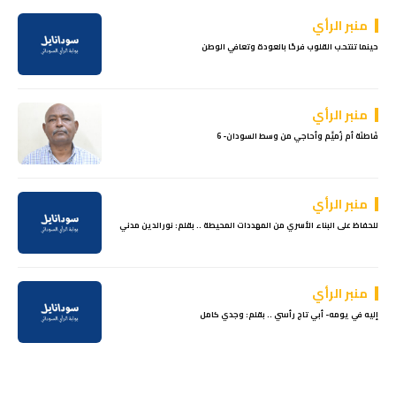
منبر الرأي
حينما تنتحب القلوب فرحًا بالعودة وتعافي الوطن
منبر الرأي
فَاطنَة أم زُميِّم وأحاجي من وسط السودان- 6
منبر الرأي
للحفاظ على البناء الأسري من المهددات المحيطة .. بقلم: نورالدين مدني
منبر الرأي
إليه في يومه- أبي تاج رأسي .. بقلم: وجدي كامل