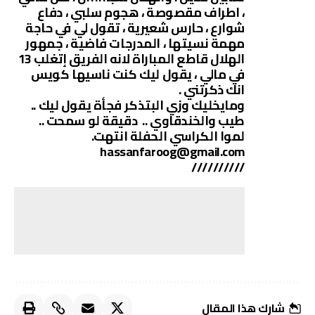
، اطراف مقصوصة ، هجوم سلبي ، دفاع
شوارع ، حارس شعيرية ، تقول لي في حاجة
مهمة نسيتها ، المدرجات فاضية ، جمهور
الهلال قاطع المباراة لانه الفريق إتغلب 13
في مالي ، يقول ليك كنت ناسيها كويس
انك ذكرتني .
ومايخليك وزي البتذكر فجأة يقول ليك ..
طيب والخندقاوي .. دقيقة لو سمحت ..
لموا الكراسي الحفلة انتهت.
hassanfaroog@gmail.com
//////////
شارك هذا المقال