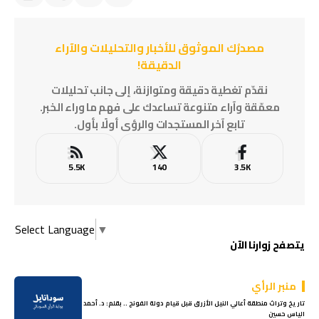
مصدرُك الموثوق للأخبار والتحليلات والآراء
الدقيقة!
نقدّم تغطية دقيقة ومتوازنة، إلى جانب تحليلات
معمّقة وآراء متنوعة تساعدك على فهم ما وراء الخبر.
تابع آخر المستجدات والرؤى أولًا بأول.
5.5K
140
3.5K
Select Language
▼
يتصفح زوارنا الآن
منبر الرأي
تاريخ وتراث منطقة أعالي النيل الأزرق قبل قيام دولة الفونج .. بقلم: د. أحمد
الياس حسين