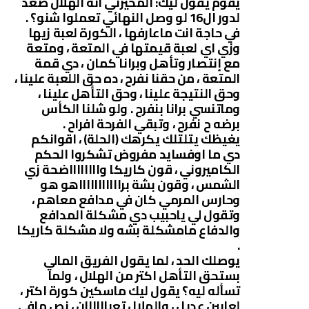
يقوم يقول ليك: المحيرني انه الهلال صعد
لدور ال16 لو وصل النهائي تعملوا شنو؟ .
في حاجة انت ماعارفها ، الكورة لعبة زيها
وزي اي لعبة قيمتها في المتعة ، ومتعة
مع إنتصار وتأهل وبرانا كمان ، دي قمة
المتعة ، من حقنا نفرح ، ده حق اللعبة علينا ،
وحق النتيجة علينا ، وحق التأهل علينا ،
وماتنسي برانا بنفرح . ولو شلنا الكأس
برضه ح نفرح ، وتبقي الفرحة افراح .
يغيظك يتلتلك يكرهك (الحلة) ، اقوانكم
دي ما اوفسايد مفروض تشكروا الحكم
الكاميروني ، قون كاريكا وااااااااضحة زي
الشمس ، وقون بشة براااااااااااهو هو
وحارس المرمي كان في مدافع معاهم ،
وتقول لي ياحبيب دي مشكلة المدافع
والدفاع مامشكلة بشه ولا مشكلة كاريكا
.
يوصلك الحد ، لما يقول الفريق المالي
بستحق التأهل اكتر من الهلال ، ولما
تسأله ليه؟ يقول ليك ماسكين كورة اكتر ،
لعابين عديل ، والهلال تعباااااان ، نص مافي