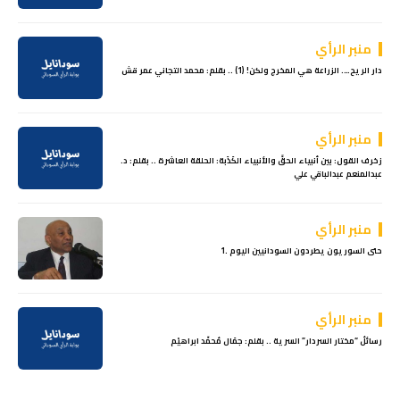
منبر الرأي
دار الريح…. الزراعة هي المخرج ولكن! (1) .. بقلم: محمد التجاني عمر قش
منبر الرأي
زخرف القول: بين أنبياء الحقِّ والأنبياء الكَذَبة: الحلقة العاشرة .. بقلم: د.
عبدالمنعم عبدالباقي علي
منبر الرأي
حتى السوريون يطردون السودانيين اليوم .1
منبر الرأي
رسائلُ “مختار السردار” السرية .. بقلم: جمَال مُحمّد ابراهيْم