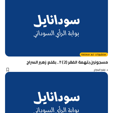
منشورات غير مصنفة
مسجونين بتهمة الفقر (2 ) !! .. بقلم: زهير السراج
د. زهير السراج