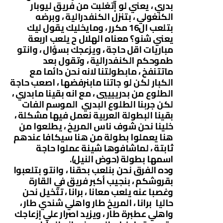
بدري ، يعني لو إتغلبت من فريق ليوبار
الكنغولي ، بتنزل الكنفدرالية ، وبرضه
بتلعب ال16 مكرر ، ومايخليك يقول ليك
يعني شنو؟ معناه الهلال ح يلعب اربعة
مباريات اقل حاجة ، ويزعجك بسؤال ، وانتو
طموحكم الكنفدرالية ، وتقول بعد
ماتتنفخ ، مابطولتنا لانه نحن دائما مع
الكبار لكن لو جاتنا مابنرفضها ، اصعب حاجة
الطلوع من بدرييييي ، مع انه بقينا مابدري ،
لكن جربنا الطلوع البدري الموسم الفات
بقينا البطولة العربية نعمل فيها مشكلة ،
خلينا نحن شوف ناس المريخ ، يطلعوا من
هنا يعملوا بطولة من هنا سيكافا عندهم
ثابتة ، لماشافوها شينة عملوا حاجة
اسمها بطولة (حوض النيل).
وده الفرق نحن بنلعب بحقنا ، وانتو بتلعبوا
بقروشكم ، بنجيب أكبر فريق في القارة
وغصبا عنه يلعب معانا ، برانا ، تتخيل نحن
حاليا برانا ، المريخ طار واهلي شندي طار ،
واهلي عطبرة طار ، ويزيد اصرار علي إزعاجك