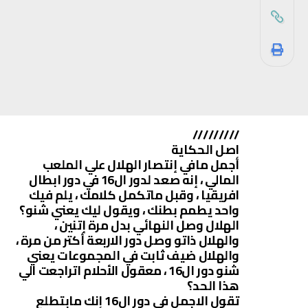
/////////
اصل الحكاية
أجمل مافي إنتصار الهلال علي الملعب
المالي ، إنه صعد لدور ال16 في دور ابطال
افريقيا ، وقبل ماتكمل كلامك ، يلم فيك
واحد يطمم بطنك ، ويقول ليك يعني شنو؟
الهلال وصل النهائي بدل مرة إتنين ،
والهلال ذاتو وصل دور الاربعة أكتر من مرة ،
والهلال ضيف ثابت في المجموعات يعني
شنو دور ال16 ، معقول الأحلام اتراجعت الي
هذا الحد؟
تقول الاجمل في دور ال16 إنك مابتطلع