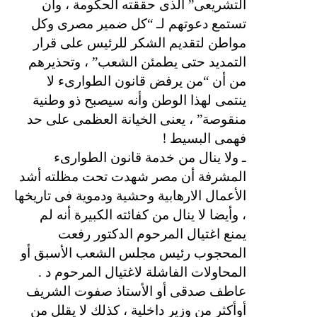
التشريعى” الذى حققته الحكومة ، وأن
تستمع دعوتهم لـ “كل ضمير مصرى وكل
مواطن لتقديم الشكر للرئيس على قرار
التمديد حتى يطمئن الشعب” ، وتحذيرهم
من أن “من يرفض قانون الطوارىء لا
ينتمى لهذا الوطن وأنه سيصبح ذو وطنية
منقوصة” ، يعنى الخيانة العظمى على حد
!
فهمى البسيط
ـ ولا ينال من خدمة قانون الطوارىء
المشرفة أن مصر شهدت تحت مظلته أشد
الأعمال الارهابية وحشية ودموية فى تاريخها
، وأيضا لا ينال من كفائته الكبيرة أنه لم
يمنع اغتيال المرحوم الدكتور رفعت
المحجوب رئيس مجلس الشعب الأسبق أو
المحاولات الفاشلة لاغتيال المرحوم د .
عاطف صدقى أو الأستاذ صفوت الشريف
أوأكثر من وزير داخلية ، كذلك لا يقلل من