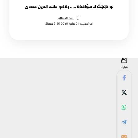
لو حَبَكِتْ لا مؤاخذة ….. بقلم: علاء الدين حمدى
اخر تحديث: 24 مايو, 2010 2:26 مساءً
شارك