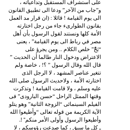
على استشراف المستقبل وتداعياته ،
و”جاب من الآخر” ودعا الى تطبيق القانون
الى يوم القيامة ! قائلا : (ان قرار مد العمل
بقانون الطوارىء جاء من رجل اختارته
الأمة كلها ونستند لقول الرسول بأن أهل
مصر في رباط الى يوم القيامة” ، يعنى
“بَحّْ” خلص الكلام .. ومن يجرؤ على
الاعتراض ودخول النار طالما أن الحديث ”
قال الله وقال الرسول ” ؟! ، خاصة ولم
تتغير عناصر المشهد ، لا الرجل الذى
اختارته الأمة ، ولاحديث الرسول صلى الله
عليه وسلم ، ولا قامت القيامة ! وتذكرت
وقتها الممثل الراحل “حسن البارودى” فى
الفيلم السينمائى “الزوجة الثانية” وهو يتلو
الآية الكريمة من قوله تعالى “وأطيعوا الله
” !.
وأطيعوا الرسول وأولى الأمر منكم
ـ كل ما سبق ، كما صدعت رؤوسكم ، لا