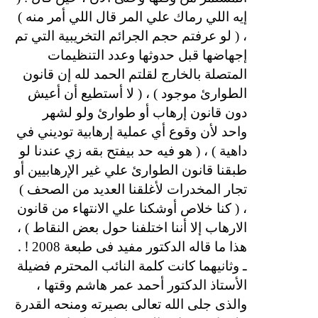
إيه اللي رماك علي المر قال اللي أمر منه )
، ( لو عرفتم حجم الجرائم التخريبية التي تم
إجهاضها قبل حدوثها وعدد التنظيمات
المتصلة بالخارج لقلتم الحمد لله إن قانون
الطوارئ موجود ) ، ( لا أستطيع أن أعيش
دون قانون إرهاب أو طوارئ ولو لشهر
واحد لأن وقوع أي عملية إرهابية توديني في
داهية ) ، ( هو فيه حد بيفتح بقه زي عندنا لو
طبقنا قانون الطوارئ علي غير الإرهابيين أو
تجار المخدرات لأغلقنا العديد من الصحف )
، ( كنا خلاص أوشكنا علي الانتهاء من قانون
الارهاب إلا أننا اختلفنا حول بعض النقاط ) ،
! .
هذا ما قاله الدكتور مفيد فى طبعة 2008
ـ وثانيهما كانت كلمة النائب المحترم فضيلة
الأستاذ الدكتور أحمد عمر هاشم وقتها ،
والذى جلى الله تعالى بصيرته ومنحه القدرة