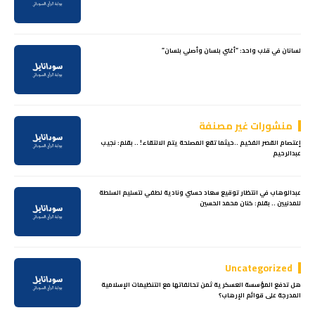
لسانان في قلب واحد: “أغني بلسان وأصلي بلسان”
منشورات غير مصنفة
إعتصام القصر الفخيم ..حيثما تقع المصلحة يتم الالتقاء! .. بقلم: نجيب
عبدالرحيم
عبدالوهاب في انتظار توقيع سعاد حسني ونادية لطفي لتسليم السلطة
للمدنيين .. بقلم: كنان محمد الحسين
Uncategorized
هل تدفع المؤسسة العسكرية ثمن تحالفاتها مع التنظيمات الإسلامية
المدرجة على قوائم الإرهاب؟