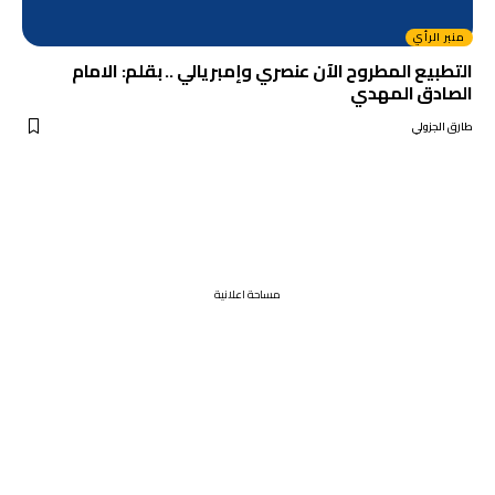
منبر الرأي
التطبيع المطروح الآن عنصري وإمبريالي .. بقلم: الامام
الصادق المهدي
طارق الجزولي
مساحة اعلانية