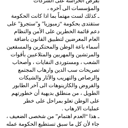
بفرض الحراسة على الشركات
والمؤسسات الى آخره ،
ـ كذلك لست مهتماً بما اذا كانت الحكومة
ستقتدى بحكومة “زمبوزيا” و”ستجرؤ” على
دعم قائمة الخطرين على الأمن والنظام
العام المعرضين لتطبيق القانون باضافة
أسماء باعة الوطن والمحتكرين والمسقعين
والمرتشين والمهربين والمتلاعبين بأقوات
الشعب ، ومستوردى النفايات ، وأصحاب
تصريحات سب الدين وارهاب المجتمع
والرصاص والتهريب والآثار والشيكات
والقروض والكازينوهات الى آخر الطابور
الطويل ، من منطلق بديهية أن خطورتهم
على الوطن تعلو بمراحل على خطر
.
عمليات الارهاب
ـ هذا “العدم اهتمام” من شخصى الضعيف ،
جاء لأن كل ما سبق تستطيع الحكومة عمله