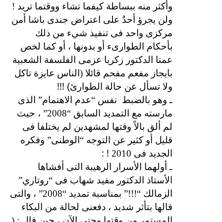
وأكثر منه ببساطة كيفما تشاء ووقتما تريد !
ولن يجرؤ أحدٌ على اعتراض جندى باشا أمن
مركزى واحد فى تنفيذ شيء من ذلك
بأحكام الطوارىء أو بدونها ، أو كما لخص
عمنا الدكتور زكريا عزمى الفلسفة الشعبية
بايجاز مفعم مفحم قائلا (الناس عايزة تاكل
) !!!
ولا تسأل عن حالة الطوارئ
ـ وهو بالضبط
نفس “عدم الاهتمام” الذى
مارسته مع التمديد السابق “2008” ، حيث
لم ألق بالاً وقتها لمشهدين لم يختلفا فى
قليل أو كثير عن التوجه “الوطنى” وفكره
! :
الجديد فى 2010
ـ أولهما الأسرار الرهيبة التى أفشاها
الأستاذ الدكتور مفيد شهاب فى “روتاري”
الزمالك “!!!” بمناسبة تمديد “2008” ، والتى
قالها بتأثر شديد ، دفعنى لحالة من البكاء
المستمر من وقتها وحتى الآن ، حين قال : (