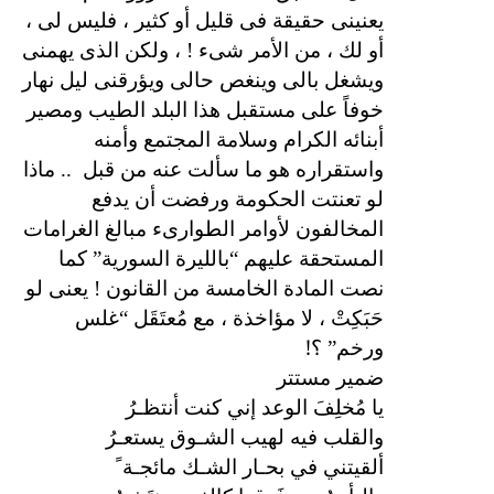
يعنينى حقيقة فى قليل أو كثير ، فليس لى ،
أو لك ، من الأمر شىء ! ، ولكن الذى يهمنى
ويشغل بالى وينغص حالى ويؤرقنى ليل نهار
خوفاً على مستقبل هذا البلد الطيب ومصير
أبنائه الكرام وسلامة المجتمع وأمنه
واستقراره هو ما سألت عنه من قبل
.. ماذا
لو تعنتت الحكومة ورفضت أن يدفع
المخالفون لأوامر الطوارىء مبالغ الغرامات
المستحقة عليهم “بالليرة السورية” كما
نصت المادة الخامسة من القانون ! يعنى لو
حَبَكِتْ ، لا مؤاخذة ، مع مُعتَقَل “غلس
!
ورخم” ؟
ضمير مستتر
يا مُخلِفَ الوعد إني كنت أنتظـرُ
والقلب فيه لهيب الشـوق يستعـرُ
ألقيتني في بحـار الشـك مائجـة ً