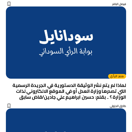
فيصل الباقر
منبر الرأي
لماذا لم يتم نشر الوثيقة الدستورية في الجريدة الرسمية
التي تصدرها وزارة العدل أو في الموقع الالكتروني لذات
الوزارة ؟ .. بقلم: حسين ابراهيم علي جادين/قاض سابق
طارق الجزولي