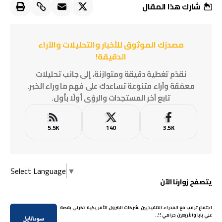
شارك هذا المقال
مصدرُك الموثوق للأخبار والتحليلات والآراء
الدقيقة!
نقدّم تغطية دقيقة ومتوازنة، إلى جانب تحليلات
معمّقة وآراء متنوعة تساعدك على فهم ما وراء الخبر.
تابع آخر المستجدات والرؤى أولًا بأول.
5.5K
140
3.5K
Select Language
▼
يتصفح زوارنا الآن
اجتماع ترمب مع المدراء التنفيذيين لشركات البترول الأمريكية ذكرني بقصة
علي بابا والأربعين حرامي !!..