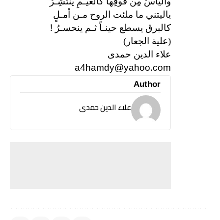
واليأسُ مِن فَوقِها كالغيـمِ ينتَشِـرُ
ياليتني ما ملئت الروح مـن أمـلٍ
!
كالبرق يسطع حينـاً ثـم ينحسـرُ
(علية الجعار)
علاء الدين حمدى
a4hamdy@yahoo.com
Author
علاء الدين حمدى