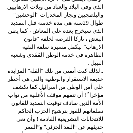
الذى وقى البلاد والعباد من ويلات الارهابيين
والبلطجيين وتجار المخدرات “الوحشين”
طوال 29سنة هى مدة خدمته قبل التمديد
الذى سيخرج بعده على المعاش ، كما يظن
البعض ، تاركا الفرصة لخلفه “قانون
الارهاب” ليكمل مسيرة سلفه النقية
الطاهرة فى خدمة الوطن المُفَدى وشعبه
.
النبيل
ـ لذلك كنت أتمنى من تلك “القلة” المزايدة
عديمة الاستقرار والوطنية والتى هى أخطر
على أمن الوطن من اسرائيل كما تكشف
مؤخرا ً ! أن تتفهم موقف الأغلبية من نواب
الأمة الذين صادف توقيت التمديد للقانون
تطلعاتهم للفوز بترشيح الحزب الحاكم
للانتخابات التشريعية القادمة ! وأن تعى
حديثهم عن “البعد الجزئى” و”النصر