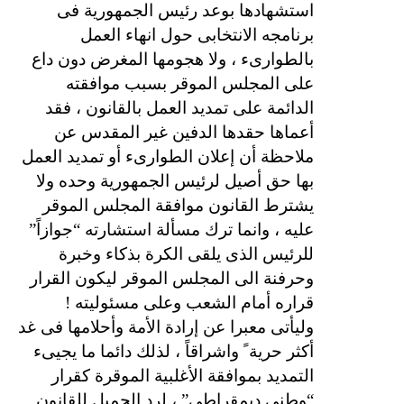
استشهادها بوعد رئيس الجمهورية فى
برنامجه الانتخابى حول انهاء العمل
بالطوارىء ، ولا هجومها المغرض دون داع
على المجلس الموقر بسبب موافقته
الدائمة على تمديد العمل بالقانون ، فقد
أعماها حقدها الدفين غير المقدس عن
ملاحظة أن إعلان الطوارىء أو تمديد العمل
بها حق أصيل لرئيس الجمهورية وحده ولا
يشترط القانون موافقة المجلس الموقر
عليه ، وانما ترك مسألة استشارته “جوازاً”
للرئيس الذى يلقى الكرة بذكاء وخبرة
وحرفنة الى المجلس الموقر ليكون القرار
قراره أمام الشعب وعلى مسئوليته !
وليأتى معبرا عن إرادة الأمة وأحلامها فى غد
أكثر حرية ً واشراقاً ، لذلك دائما ما يجيىء
التمديد بموافقة الأغلبية الموقرة كقرار
“وطنى ديمقراطى” ، لرد الجميل للقانون