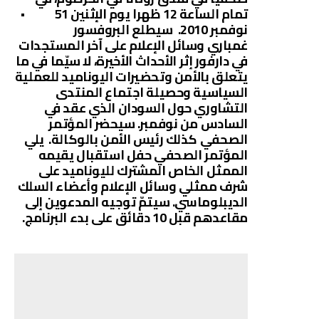
تمام الساعة 12 ظهرا يوم الإثنين 1
5
نوفمبر 2010. سيطلع البروفسور
غمباري وسائل الإعلام على آخر المستجدات
في دارفور إثر الأحداث الأخيرة، لا سيّما في ما
يتعلق بالأمن وتحضيرات اليوناميد للعملية
السياسية وحصيلة اجتماع المنتدى
التشاوري حول السودان الذي عقد في
السادس من نوفمبر. سيحضر المؤتمر
الصحفي كذلك رئيس الأمن بالوكالة. يلي
المؤتمر الصحفي حفل استقبال يقيمه
الممثل الخاص المشترك لليوناميد على
شرف ممثلي وسائل الإعلام وأعضاء السلك
الديبلوماسي. سيتمّ توجيه المدعوين إلى
مقاعدهم قبل 10 دقائق على بدء البرنامج.