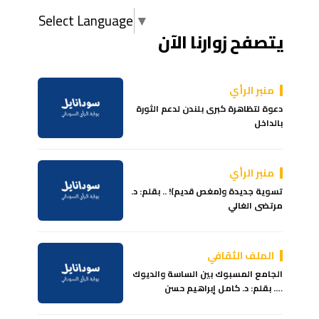
Select Language
▼
يتصفح زوارنا الآن
منبر الرأي
دعوة لتظاهرة كبرى بلندن لدعم الثورة
بالداخل
منبر الرأي
تسوية جديدة و(مغص قديم)! .. بقلم: د.
مرتضى الغالي
الملف الثقافي
الجامع المسبوك بين الساسة والديوك
…. بقلم: د. كامل إبراهيم حسن