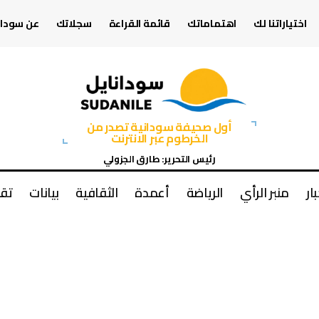
اختياراتنا لك
اهتماماتك
قائمة القراءة
سجلاتك
عن سودان
أول صحيفة سودانية تصدر من
الخرطوم عبر الانترنت
رئيس التحرير: طارق الجزولي
بار
منبر الرأي
الرياضة
أعمدة
الثقافية
بيانات
تقا