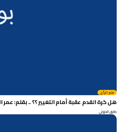
منبر الرأي
هل كرة القدم عقبة أمام التغيير ؟؟ .. بقلم: عمر ال
طارق الجزولي