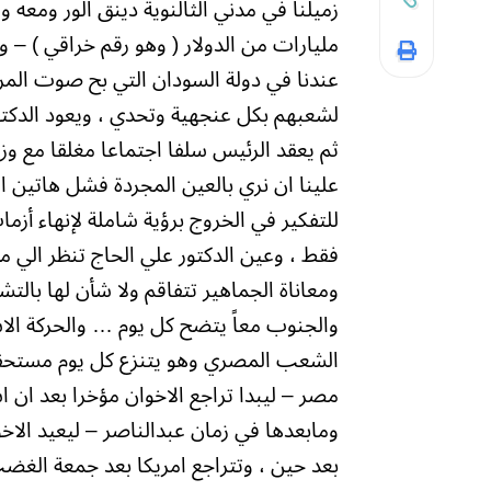
مليارات من الدولار ( وهو رقم خراقي ) – 
عندنا في دولة السودان التي بح صوت المر
لشعبهم بكل عنجهية وتحدي ، ويعود الدكتو
ثم يعقد الرئيس سلفا اجتماعا مغلقا مع وزير
علينا ان نري بالعين المجردة فشل هاتين ا
للتفكير في الخروج برؤية شاملة لإنهاء أز
فقط ، وعين الدكتور علي الحاج تنظر الي م
ومعاناة الجماهير تتفاقم ولا شأن لها بالت
والجنوب معاً يتضح كل يوم … والحركة ال
الشعب المصري وهو يتنزع كل يوم مستحقاته
ومابعدها في زمان عبدالناصر – ليعيد الاخ
بعد حين ، وتتراجع امريكا بعد جمعة الغ