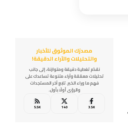
مصدرُك الموثوق للأخبار
والتحليلات والآراء الدقيقة!
نقدّم تغطية دقيقة ومتوازنة، إلى جانب
تحليلات معمّقة وآراء متنوعة تساعدك على
فهم ما وراء الخبر. تابع آخر المستجدات
والرؤى أولًا بأول.
5.5K
140
3.5K