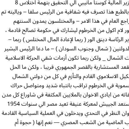
زميلنا في مدني الثالنوية دينق الور ومعه وزير المالية كوستا مانيبي الي التحقيق بتهمة اختلاس 8
وبالطبع هذا تصرف فيه شفافية من الرئيس سلفا – وياليته تم
اجع العام في هذا الامر – والمختلسون يمدون السنتهم
ر لام اكول من الخرطوم ليشارك في حكومة تصالح قادمة ،
 الرئاسة دينق الور ( ربما لإعادة المال المختلس ) ربما –
لدولتين ( شمال وجنوب السودان ) – ما دعا الرئيس البشير
مات الشمال _ ولكن ربما تكون أزمات شقي الحركة الاسلامية
قعد المستشارية بالقصر الجمهوري قريبا ، ولكن ما الحل
شكيل الاسلاموي القادم والتأزم في كل من دولتي الشمال
اسموية في الخرطوم تراقب بانتباه شديد ومتواصل حراك
 من ايادي الاخوان بالملايين المكثفة في شاوراع كل مدن
مصر – ليبدا تراجع الاخوان مؤخرا بعد ان استعد الجييش لمعركة عنيفة تعيد مصر الي سنوات 1954
وان النظر في التحدي ويدخلون في العملية السياسية القادمة
ضب الماضية من الشعب المصري — نعم إنها ( حجوة أم