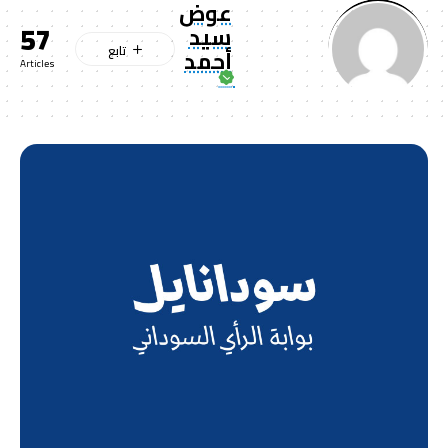
عوض
57
سيد
أحمد
Articles