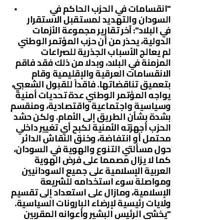
"انقسامات في الحزب الحا
كم في
السودان والتهديد لمستقبل الاستقرار
في البلاد": آخر تقارير مجموعة الأزمات
الدولية، يحذر من أن حزب المؤتمر الوطني
لم يعالج الأسباب الجذرية للصراعات
المزمنة في البلاد، وبدلا من ذلك فقد فاقم
الانقسامات العرقية والإقليمية وقام
بتعميق تناقضاتها. فاقداً للقبول الشعبي،
يواجه المؤتمر الوطني عدة تحديات أمنية
وسياسية واجتماعية واقتصادية، ومنقسم
بشدة بشأن الطريق إلى الأمام. ولكن حشد
الحزب أجهزته الأمنية لكبح أي تغيير داخلي
محتمل أو انتفاضة، وخنق النقاش الدائر
حول مسألتي التنوع والهوية في السودان،
كما لا يزال مصمما على فرض الهوية
العربية الإسلامية على جميع السودانيين
ومواصلة سوء استخدامه للشريعة
الإسلامية، ومازال على استعداد إلى تقسيم
ولايات رئيسية لإرضاء البارونات السياسية.
"يخشى الرئيس البشير وأعوانه المقربين