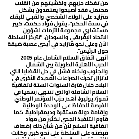
من تفكك حزبهم. ولخشيتهم من انقلاب
محتمل، فقد أصبحوا يعتمدون بشكل
متزايد على الولاء الشخصي والقبلي للبقاء
في سدة الحكم"، يقول فؤاد حكمت، كبير
مستشاري مجموعة الأزمات لشؤون
الاتحاد الإفريقي والسودان. "تتركز السلطة
الآن وعلى نحو متزايد في أيدي عصبة ضيقة
حول الرئيس".
أنهى اتفاق السلام الشامل عام 2005
الحرب الأهلية الطويلة بين الشمال
والجنوب ولكنه فشل في حل القضايا التي
لا تزال تحرك الصراعات العديدة الأخرى في
البلاد. خلال فترة السنوات الستة لاتفاقية
السلام الشاملة (والتي تنتهي رسميا في
تموز/ يوليو)، أهدر حزب المؤتمر الوطني
الفرصة للحفاظ على الوحدة الوطنية
وإقامة دولة مستقرة وديمقراطية. كما
قاوم التنفيذ الجدي لكثير من مواد
اتفاقية السلام لأن من شأن ذلك إضعاف
قبضته على السلطة على نحو كبير. وكانت