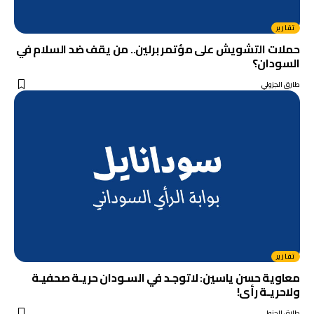
تقارير
حملات التشويش على مؤتمر برلين.. من يقف ضد السلام في
السودان؟
طارق الجزولي
تقارير
معاوية حسن ياسين: لاتوجـد في السـودان حريـة صحفيـة
ولاحريـة رأى!
طارق الجزولي