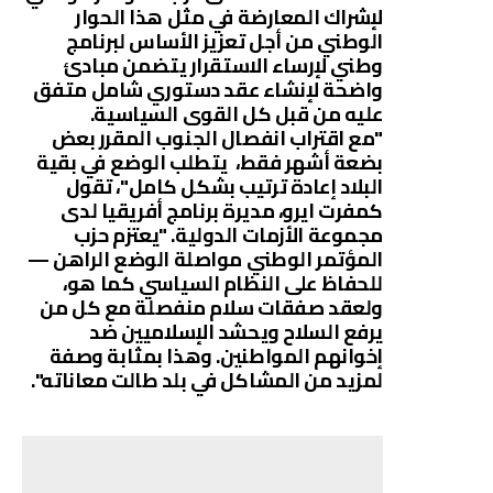
لإشراك المعارضة في مثل هذا الحوار
الوطني من أجل تعزيز الأساس لبرنامج
وطني لإرساء الاستقرار يتضمن مبادئ
واضحة لإنشاء عقد دستوري شامل متفق
عليه من قبل كل القوى السياسية.
"مع اقتراب انفصال الجنوب المقرر بعض
بضعة أشهر فقط، يتطلب الوضع في بقية
البلاد إعادة ترتيب بشكل كامل"، تقول
كمفرت ايرو، مديرة برنامج أفريقيا لدى
مجموعة الأزمات الدولية. "يعتزم حزب
المؤتمر الوطني مواصلة الوضع الراهن —
للحفاظ على النظام السياسي كما هو،
ولعقد صفقات سلام منفصلة مع كل من
يرفع السلاح ويحشد الإسلاميين ضد
إخوانهم المواطنين. وهذا بمثابة وصفة
لمزيد من المشاكل في بلد طالت معاناته".