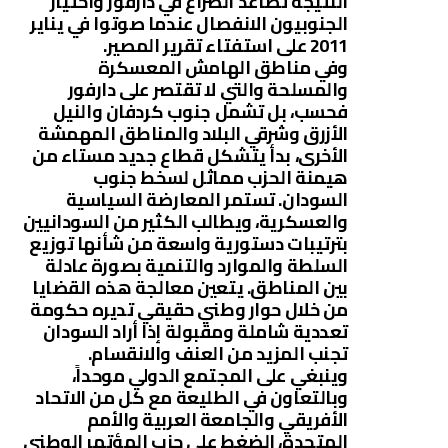
النتيجة تصاعد الصراع في دارفور واختيار
الجنوبيون الانفصال عندما صوتوا في يناير
2011 على استفتاء تقرير المصير.
وفي مناطق الهامش المعسكرة
والمسلحة والتي لا تقتصر على دارفور
فحسب، بل تشمل جنوب كردفان والنيل
الأزرق وشرقي البلاد والمناطق المهمشة
الأخرى، بدأ يتشكل قطاع جديد مستاء من
هيمنة الحزب مماثل لسخط جنوب
السودان. تستمر المعارضة السياسية
والعسكرية، ويطالب الكثير من السودانيين
بترتيبات دستورية واسعة من شأنها توزيع
السلطة والموارد والتنمية بصورة عادلة
بين المناطق. يتعين معالجة هذه القضايا
من خلال حوار وطني حقيقي تديره حكومة
تعددية شاملة ومقبولة إذا أراد السودان
تجنب المزيد من العنف والانقسام.
وينبغي على المجتمع الدولي موحداً،
وبالتعاون في الطليعة مع كل من الاتحاد
الأفريقي والجامعة العربية والأمم
المتحدة، الضغط على حزب المؤتمر الوطني