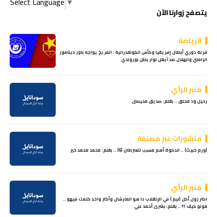
Select Language
▼
يتصفح زوارنا الآن
الرياضة
قرعة دوري أبطال إفريقيا وكأس الكونفدرالية : المريخ يواجه باور ديناموز
الزامبي والهلال ضد آيغل نوار بطل بوروندي
منبر الرأي
رحيل ود محلق .. بقلم: صديق محيسى
منشورات غير مصنفة
(ورم خبيث) .. الدكوة أهم مسبب للسرطان (6) .. بقلم: محمد محمد خير
منبر الرأي
اكتر زول أكل (نيم ) في الإنقلاب دا هو المارشال وأكتر واحد كتمت فيهو ..
قولو كيف ؟؟ .. بقلم: بشرى أحمد علي