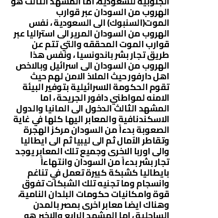
الجنوبية للسعودية، اما المشهد الثالث هو
الهروب من السودان عبر قوارب
الموت(السنبوك) الى السعودية ، نفس
الهروب من السودان المرير الى استراليا عبر
قوارب الموت المحققه والتي تتم عن
طريق تجار بشر باندونسيا ، ونفس هذا
الهروب من السودان الى اسرائيل وبالاخص
اهل دارفور حيث الملاذ الامن لهم حيث
تقوم الحكومة الاسرائيلية بتوفير البيئة
الامنه لمواطني دافور الجريحة ، اما
المشهد الثالث الدخول الى المانيا والدول
الاسكندنافية والمعابر اليها كلها في غاية
الصعوبة بدءاً من السودان مركز الهجرة
وتقاطر الآمال ثم الى ليبيا ثم الى ايطاليا
والى اوربا الاخرى وجميع تلك المعابر يوجد
تجار بشر بدءاً من السودان وانتهاءاً
بايطاليا كشبكة كبيرة تعمل في تناغم
وانسجام وما تجنيه تلك الشبكات تفوق
قوة وامكانيات حكومات البلدان النامية،
وهناك ايضا معابر اخرى بمصر بالمدن
الساحلية ، اما المشهد الرابع والاخير هو