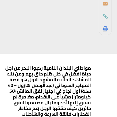
مواطني البلدان النامية ركبوا البحر من اجل
حياة افضل في ظل ظلم حاق بهم ومن تلك
المشاهد الحالية المشهد الاول هو قصة
المهاجر السوداني (عبدالرحمن هارون – 40
سنة) أول نجاح في اجتياز نفق المانش (50
كيلومترا) مشياً على الأقدام، مغامرة لم
يسبق إليها أحد وما زال مصممو النفق
حائرين كيف حققها الرجل رغم مخاطر
القطارات فائقة السرعة والشاحنات