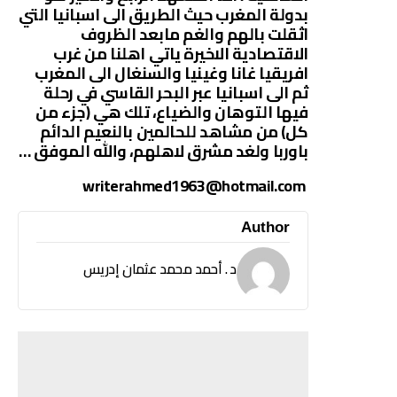
بدولة المغرب حيث الطريق الى اسبانيا التي
اثقلت بالهم والغم مابعد الظروف
الاقتصادية الاخيرة ياتي اهلنا من غرب
افريقيا غانا وغينيا والسنغال الى المغرب
ثم الى اسبانيا عبر البحر القاسي في رحلة
فيها التوهان والضياع، تلك هي (جزء من
كل) من مشاهد للحالمين بالنعيم الدائم
باوربا ولغد مشرق لاهلهم، والله الموفق …
writerahmed1963@hotmail.com
Author
د . أحمد محمد عثمان إدريس