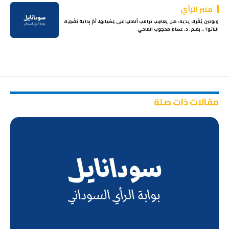
منبر الرأي
وبوتين يَفْرك يديه: هل يعاقِب ترامب ألمانيا على عِصْيانها، أمْ بِداية تَفْكِيك
الناتو؟ .. بقلم: د. عصام محجوب الماحي
مقالات ذات صلة