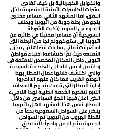
والكوابل الكهربائية بل كيف تفادى
عشرات الكاميرات الأمنية المنصوبة داخل
النفق، اما المشهد الثاني مسافر مختبئ
ينجو من رحلة جوية من اثيوبيا ويطلب
اللجوء في السويد (ذكرت الشرطة
السويدية أن مسافرا مختبئا في طائرة من
اثيوبيا إلى ستوكهولم نجا من الرحلة التي
استغرقت ثماني ساعات قضاها في مخزن
الأمتعة حيث تم اكتشافه) اختباء مواطن
اثيوبي داخل المكان المخصص للامتعة في
رحلة من اديس ابابا الى العاصمة السودية
والتي اكتشف خلالها عمال المطار بهذا
الوضع الغريب فما كان منهم الا اخبروا
إدارة المطار التي قامت بتجهيز الاسعاف
اللازم لتقديم الخدمة الطبية لهذا اللاجيء
الذي اعلن فيها اللجؤ السياسي من داخل
المطار، نفس هذا المشهد لاهل باثيوبيا
يتكرر على السواحل السعودية بدءاَ من
نقطة الهروب من اثيوبيا ثم السواحل
الجيبوتية ثم اليمن واخيراً بالمناطق