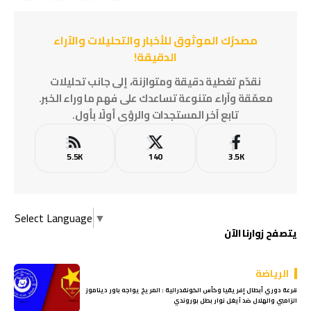
مصدرُك الموثوق للأخبار والتحليلات والآراء
الدقيقة!
نقدّم تغطية دقيقة ومتوازنة، إلى جانب تحليلات
معمّقة وآراء متنوعة تساعدك على فهم ما وراء الخبر.
تابع آخر المستجدات والرؤى أولًا بأول.
5.5K
140
3.5K
Select Language
▼
يتصفح زوارنا الآن
الرياضة
قرعة دوري أبطال إفريقيا وكأس الكونفدرالية : المريخ يواجه باور ديناموز
الزامبي والهلال ضد آيغل نوار بطل بوروندي