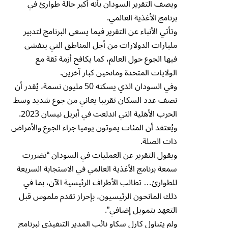
ويصف التقرير السودان بأنه أكبر حالة طوارئ في
برنامج الأغذية العالمي.
وتأتي الأنباء عن التقرير فيما يسعى البرنامج لتدبير
مليارات الدولارات من أجل المناطق التي يتفشى
‬الولايات المتحدة ومانحين كبار آخرين.
وفي السودان الذي يسكنه 50 مليون نسمة، يُقدر أن
نصف عدد السكان تقريبا يعاني من جوع شديد وسط
الحرب الأهلية التي اندلعت في أبريل نيسان 2023.
ويُعتقد أن المئات يموتون يوميا جراء الجوع والأمراض
ذات الصلة.
ويقول التقرير عن العمليات في السودان “تضررت
سمعة برنامج الأغذية العالمي في الاستجابة السريعة
للطوارئ… تطالب الأطراف الرئيسية الآن، بما في
ذلك المانحون الرئيسيون، بإحراز تقدم ملموس قبل
التعهد بتمويل إضافي”.
ولم يتناول كارل سكاو نائب المدير التنفيذي لبرنامج