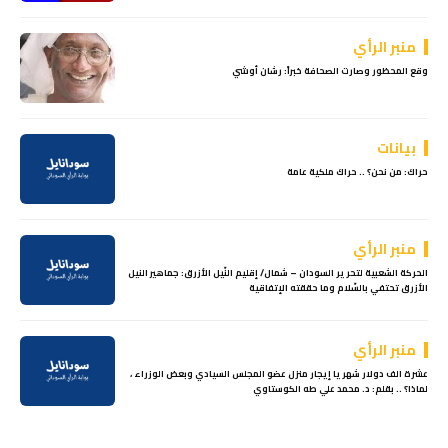
منبر الرأي
وقع المحظور وصارت الصحافة خبراً: رشان أوشي
بيانات
حراك: من نحن؟ .. حراك ملكية عامة
منبر الرأي
الحركة الشعبية لتحرير السودان – شمال/ إقليم النّيل الأزرق: جماهير النيل
الأزرق تحتفي بالسّلام وما حققته الإتفاقية
منبر الرأي
عشرة الف دولار شهريا إيجار منزل عضو المجلس السيادي وبعض الوزراء ،
لماذا؟ .. بقلم: د. محمد علي طه الكوستاوي