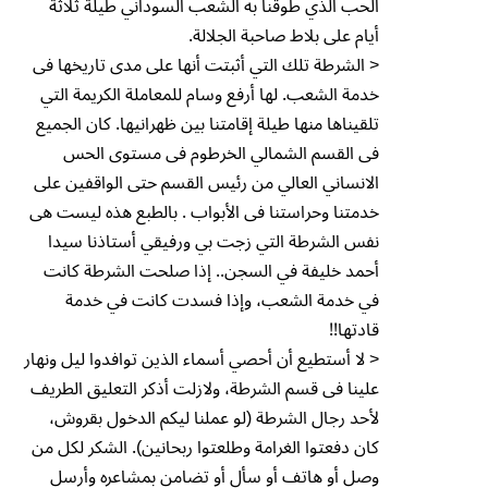
الحب الذي طوقنا به الشعب السوداني طيلة ثلاثة
أيام على بلاط صاحبة الجلالة.
< الشرطة تلك التي أثبتت أنها على مدى تاريخها فى
خدمة الشعب. لها أرفع وسام للمعاملة الكريمة التي
تلقيناها منها طيلة إقامتنا بين ظهرانيها. كان الجميع
فى القسم الشمالي الخرطوم فى مستوى الحس
الانساني العالي من رئيس القسم حتى الواقفين على
خدمتنا وحراستنا فى الأبواب . بالطبع هذه ليست هى
نفس الشرطة التي زجت بي ورفيقي أستاذنا سيدا
أحمد خليفة في السجن.. إذا صلحت الشرطة كانت
في خدمة الشعب، وإذا فسدت كانت في خدمة
قادتها!!
< لا أستطيع أن أحصي أسماء الذين توافدوا ليل ونهار
علينا فى قسم الشرطة، ولازلت أذكر التعليق الطريف
لأحد رجال الشرطة (لو عملنا ليكم الدخول بقروش،
كان دفعتوا الغرامة وطلعتوا ربحانين). الشكر لكل من
وصل أو هاتف أو سأل أو تضامن بمشاعره وأرسل