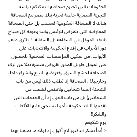
الحكومات التي تحترم صحافتها. يمكنكم دراسة
التجربة المصرية خاصة تجربة بنك مصر مع الصحافة
هناك لا الصحافة الحكومية فحسب بل حتى الصحافة
المعارضة التي تتعرض للرئيس وابنه وحرمه كل صباح
بالنقد الموغل في السفاهة بل السفالة.!!. ياترى ماهو
دور الأحزاب فى إقناع الحكومة والانتخابات على
الأبواب، من تمكين المؤسسات الصحفية للحصول
على تمويل طويل المدى بقروض ميسرة بدلا عن ترك
الصحافة لجشع السوق وتعريضها للبيع والشراء داخليا
وخارجيا.!!. الصحافة إذ تطلب ذلك ليس من باب
الشحتة (لسنا شحاتين ولاننتمي لشعب من
الشحاتين) بل من باب الحق، إذ أن الخدمات التي
نقدمها للبلاد حكومة وأحزبا نستحق عليها الأتعاب
والشكر!!
يوم شكرهم
< أبدأ بشكر الدكتور لام أكول، إذ لولاه ما تمتعنا بهذا