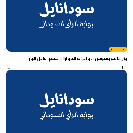
عادل الباز
بين نافع وقوش… وإدراة الحوار!! .. بقلم: عادل الباز
عادل الباز