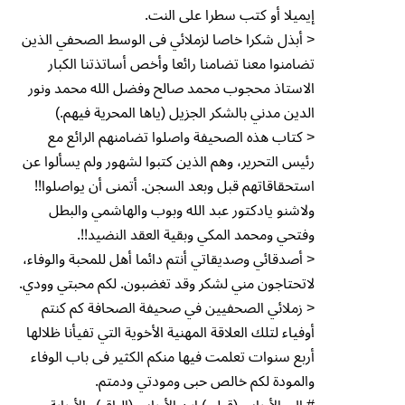
إيميلا أو كتب سطرا على النت.
< أبذل شكرا خاصا لزملائي فى الوسط الصحفي الذين
تضامنوا معنا تضامنا رائعا وأخص أساتذتنا الكبار
الاستاذ محجوب محمد صالح وفضل الله محمد ونور
الدين مدني بالشكر الجزيل (ياها المحرية فيهم.)
< كتاب هذه الصحيفة واصلوا تضامنهم الرائع مع
رئيس التحرير، وهم الذين كتبوا لشهور ولم يسألوا عن
استحقاقاتهم قبل وبعد السجن. أتمنى أن يواصلوا!!
ولاشنو يادكتور عبد الله وبوب والهاشمي والبطل
وفتحي ومحمد المكي وبقية العقد النضيد!!.
< أصدقائي وصديقاتي أنتم دائما أهل للمحبة والوفاء،
لاتحتاجون مني لشكر وقد تغضبون. لكم محبتي وودي.
< زملائي الصحفيين في صحيفة الصحافة كم كنتم
أوفياء لتلك العلاقة المهنية الأخوية التي تفيأنا ظلالها
أربع سنوات تعلمت فيها منكم الكثير فى باب الوفاء
والمودة لكم خالص حبى ومودتي ودمتم.