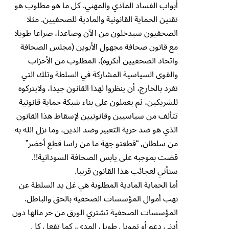
أبواب الفساد المادي والمهني. كل ما هو مطلوب هو
تقنين الحماية القانونية والمادية للصحفيين. مثلا
الصحفيون سيدخلون من الآن وصاعدا، صراعا طويلا
مع قانون صحافة مجهول الأبوين (مجلس الصحافة
واتحاد الصحفيين أنكروه). المطلوب من الأحزاب
والقوى السياسية المشاركة في السلطة وتلك التي
تغرد بالخارج، أن ينظروا لهذا القانون جيدا، ولايتركوه
للشريكين، ثم يعملون على بناء شبكة حماية قانونية
تتألف من سياسيين وقانونيين لإسقاط هذا القانون
الذي هو ضد حرية التعبير وضد الدين، وما نزل الله به
من سلطان, “قطعتو جهة ما من راسا قطع أخضر”
قضت بموجبه على يابس الصحافة السودانية!!.
سنأتي لعجائب هذا القانون قريبا.
أما الحماية المادية المطلوبة هي غل يد السلطة عن
نهب أموال المؤسسات الصحفية بالحق والباطل.
المؤسسات الصحفية تشتري الورق من حر مالها دون
أدنى دعم أو تمويل طويل المدى، كما تفعل كل