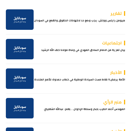
تقارير
هيومن رايتس ووتش: يجب وضع حد لانتهاكات الحقوق والقمع في السودان
اجتماعيات
بيان تعزية من الامام الصادق المهدي في وفاة مولانا خلف الله الرشيد
الأخبار
الأمة يرفض 4 نقاط مست السيادة الوطنية في خطاب حمدوك للأمم المتحدة
منبر الرأي
المهندس أحمد الطيب بابكر وسلطة الإخوان .. بقلم: عبدالله الشقليني