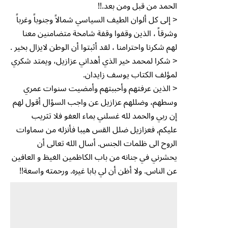
الحمد من قبل ومن بعد.!!
< إلى كل ألوان الطيف السياسي شمالاً وجنوباً وغرباً
وشرقاً ، الذين وقفوا وقفة شامخة متضامنين معنا
لهم شكرنا واحترامنا ، لقد أثبتوا أن الوطن لايزال بخير .
< شكرا لمحمد خير الذي أهداني عزازيل، ويمتد شكري
لمؤلف الكتاب يوسف زايدان.
< الذين عرفتهم وأحببتهم وأمضيت سنوات عمري
وسطهم، وضللهم عزازيل عن واجب السؤال أقول لهم
إن ربي والحمد لله غسلني بماء العفو فلا تثريب
عليكم, فعزازيل ضلل القس هيبا فأنزله من سماوات
الروح الى ظلمات الجنس. أسال الله تعالى أن
يحشرني في جنانه من باب الكاظمين الغيظ و العافين
عن الناس. ولا أظن أن لي بابا غيره. ورحمته واسعة!!