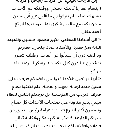
# إلى الأرباب (قيلي) ابن الأرباب (الباقر) والأربابة
(ابتسام عفان) كرمكم السخي ووقفتكم مع الأحداث
تشبهكم تماما. لم تتركوا لي ما أقول غير أني ممتن
ممتن لكم، مع خالص شكري لفاب ومديرها الرائع
أحمد عفان.
< الى أستاذنا المحامي الكبير محمود حسنين وتلميذه
النابه معز حضرة, والأستاذ عماد جلجال، حضرتم
ودافعتم دون أن تسألوا عن أتعاب. وظللتم شهورا
تنافحون عنا دون كلل. لكم حبنا وشكرنا.. وعند الله
جزاكم.
< أيها الرائعون بالأحداث ونسق بفضلكم تعرفت على
معنىً جديد لزمالة المهنة والمحبة، فلم تكتفوا بعدم
صرف المرتب من المؤسسة بل ترجمتم الفلس لعطاء
مهني بديع تنثرونه على صفحات الأحداث كل صباح،
وتمضون أكثر للتبرع بتسديد غرامة رئيس التحرير من
جيوبكم الفارغة. لاشكر يفيكم حقكم ولاكلمة تطال
قامة مواقفكم، لكم التحيات الطيبات الزاكيات. ولله