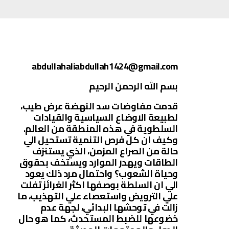
abdullahaliabdullah1424@gmail.com
بسم الله الرحمن الرحيم
قدمت مفاوضات سد النهضة عرض طيب،
لطبيعة الاوضاع السياسية والقيادات
السلطوية في هذه المنطقة من العالم.
وكيف ان كل فرص التنمية تستحيل الي
حالة من الصراع المزمن، الذي يستنزف
الطاقات ويهدر الموارد ويستخف بحقوق
وحياة الشعوب؟ واحتمال مرد ذلك يعود
الي ان السلطة بوصفها اكثر الغرائز تفلت
علي الترويض واستعصاء علي التهذيب، ما
زالت في توحشها البدائي، لجهة عدم
خضوعها للضبط المستحدث، كما هو حال