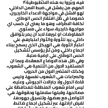
فيه، وبرروا به هذه الاخطبوطية؟!
المهم، من يفشل في ضبط الامن الداخلي،
لهو افشل في مواجهة الاعداء الخارجيين،
خصوصا في ظل افتقار الحس الوطني
لكافة الاطراف. وهو ما يعني ان كسب اي
مواجهة خارجية، سواء علي مستوي
المفاوضات او غيرها، لابد ان يمر بتوافق
داخلي، يرد للثورة والثوار اعتبارهم، علي
اعتبار الثورة هي الهيكل الذي يسمح ببناء
اجماع داخلي، ومن ثمَّ يؤسس لتشكيل
الحس الوطني علي ارضية صلبة.
وفي ظل هذه الاوضاع المعقدة، وبما ان
المستفيد الاول من التنمية هي الشعوب،
وكذلك المتضرر الاول من الحروب
والصراعات هي الشعوب نفسها، وليس
قادة الدول ولا جنرالات الجيوش. وعليه،
ليس امام شعوب المنطقة للمحافظة علي
مصالحها، وقبلها سلامتها وحقوقها، هي
التواصل مع بعضها، وتنسيق جهودها،
لفرض ارادتها، عبر تشكيل اجماع ضاغط،