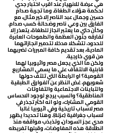
هي عرضة للانهيار عند اقرب اختبار جدي
لحكمة هؤلاء الطغاة. وما تجربة صدام
حسين وجمال عبد الناصر إلا خير مثال، مع
الفارق بين وعي ناصر وضحالة كسب صدام.
وكأن حتي ما يعتبر انجاز للطغاة، يتعذر إلا
تفارقه جنون العظمة والطموحات العابرة
للحدود، لتشكلا مدخلا لتدمير انجازاتهما
المادية، بعد تقديم كافة المبررات لضربهما
من قوي خارجية.
ولكن ما الذي يجعل مصر واثيوبيا لهما
قابلية الالتفاف علي ما يسمي المشاريع
القومية؟ او الرابطة التي تلتف حولها
شعوبهم، غض النظر عن الفوارق الطبقية
والتباينات الاجتماعية والتفاوتات
المناطقية؟ والسبب يرجع لوجود الاحساس
القومي المشترك، ولو انه اكثر تجذر في
مصر لاسباب تاريخية وفي اثيوبيا غالبا
لاسباب جغرافية (عزلة). وهنا تحديدا يظهر
مدي عجز السودان، وتذبذب مواقفه منذ
انطلاقة هذه المفاوضات، وقبلها تفريطه