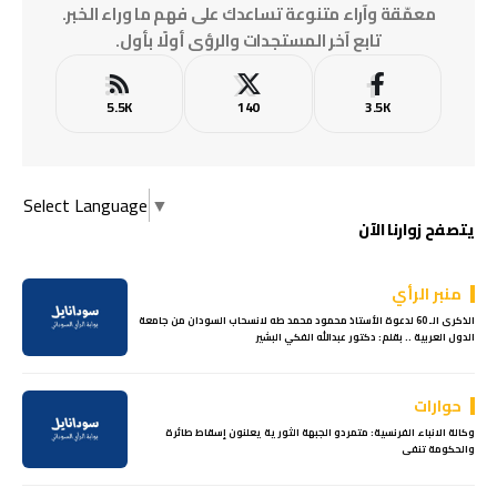
معمّقة وآراء متنوعة تساعدك على فهم ما وراء الخبر.
تابع آخر المستجدات والرؤى أولًا بأول.
5.5K
140
3.5K
Select Language
▼
يتصفح زوارنا الآن
منبر الرأي
الذكرى الـ 60 لدعوة الأستاذ محمود محمد طه لانسحاب السودان من جامعة
الدول العربية .. بقلم: دكتور عبدالله الفكي البشير
حوارات
وكالة الانباء الفرنسية: متمردو الجبهة الثورية يعلنون إسقاط طائرة
والحكومة تنفى