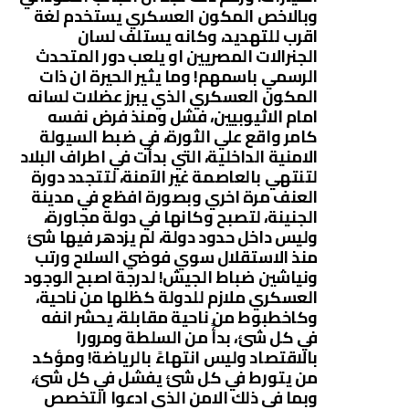
وبالاخص المكون العسكري يستخدم لغة
اقرب للتهديد، وكانه يستلف لسان
الجنرالات المصريين او يلعب دور المتحدث
الرسمي باسمهم! وما يثير الحيرة ان ذات
المكون العسكري الذي يبرز عضلات لسانه
امام الاثيوبيين، فشل ومنذ فرض نفسه
كامر واقع علي الثورة، في ضبط السيولة
الامنية الداخلية، التي بدأت في اطراف البلاد
لتنتهي بالعاصمة غير الآمنة، لتتجدد دورة
العنف مرة اخري وبصورة افظع في مدينة
الجنينة، لتصبح وكانها في دولة مجاورة،
وليس داخل حدود دولة، لم يزدهر فيها شئ
منذ الاستقلال سوي فوضي السلاح ورتب
ونياشين ضباط الجيش! لدرجة اصبح الوجود
العسكري ملازم للدولة كظلها من ناحية،
وكاخطبوط من ناحية مقابلة، يحشر انفه
في كل شئ، بدأً من السلطة ومرورا
بالاقتصاد وليس انتهاءً بالرياضة! ومؤكد
من يتورط في كل شئ يفشل في كل شئ،
وبما في ذلك الامن الذي ادعوا التخصص