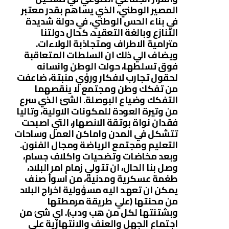
المصير الوطني، الذي يساهم بقدر معتبر
في بناء الحس الوطني، في دولة شديدة
التنازع وبالغة التعقيد، كحال دولتنا
مترامية الاطراف ومتجاذبة الولاءات.
ويضاف الي ذلك ان السلطات المتعاقبة
فوق تسلطها، حولت الوطن وانسانه
لحقول تجارب لافكار ورؤي منبتة، ضاعفت
من تفكك وطن ومجتمع لا ينقصهما
التفكك وضياع البوصلة. الشئ الذي سرع
من وتيرة العودة للمكونات الاولية، وتاليا
فقدان نواة بوتقة الانصهار، التي اصبحت
تتشكل في المدن واماكن العمل وساحات
التعليم ومجتمع الرياضة ومجال الفنون.
وبعد مخاضات وتضحيات واكلاف جسام،
وصل بنا الحال، ان تتولي زمام امر البلاد،
طغمة عسكرية ومدنية، من اسوأ صنف
يمكن ان تعهد اليه مسؤولية اخراج البلاد
من محنتها (علي طريقة مرمطتها
وبشتنتها لكل من هب ودب). اي شئ من
اجتماع الجهل والعنف والانتهازية علي