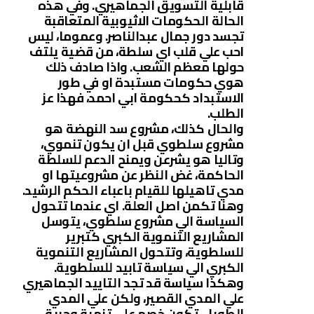
قابلية التسويق الجماهيري. وفي هذه
الحالة الحكومات الاثيوبية المتعاقبة
تجسد دور جمال عبدالناصر. وعموما، ليس
احب علي قلب اي سلطة، من قضية يلتف
حولها معظم الشعب. واذا صادف ذلك
هوي حكومات مستبدة او في طور
الاستبداد كحكومة ابي احمد، فهذا عز
الطلب.
والحال كذلك، مشروع سد النهضة هو
مشروع سلطوي قبل ان يكون تنموي،
وتاليا هو يشرعن ويمنح الدعم للسلطة
الحاكمة، غض النظر عن مشروعيتها او
مدي تاهيلها للقيام باعباء الحكم الرشيد.
وهنا تكمن اصل العلة. اي عندما تتحول
السياسة الي مشروع سلطوي، يتوسل
المشاريع التنموية الكبري كتبرير
للسلطوية، وتتحول المشاريع التنموية
الكبري الي سياسة تابيد للسلطوية.
وهكذا سياسة قد تجد التاييد الجماهيري
علي المدي القصير، ولكن علي المدي
الطويل، تكون خصم علي تنمية وحرية