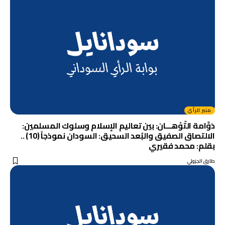
منبر الرأي
دَوَّامة التّوْهـــان: بين تعاليم الإسلام وسلوك المسلمين:
الالتصاق الصفيق والبُعد السحيق: السودان نموذجاً (10) ..
بقلم: محمد فقيري
طارق الجزولي