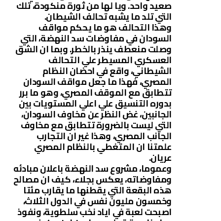
صعيد واحد. ويا لها من ثورة منكودة، تلك
التي تلد ما يشبه تحالف الشيطان.
وهذا التحالف هو ما يحكم مواقف
السودان في مفاوضات سد النهضة، التي
وصلت منعطف ينذر بالخطر. وبما ان الشق
العسكري المسيطر علي التحالف
الشيطاني، واقع في احضان النظام
المصري، فهذا ما جعل مواقف السودان
تتطابق مع الموقف المصري، وهو ما برر
بدوره التنسيق علي اعلي المستويات بين
الجانبين، غض النظر عن مخاوف السودان،
التي ليست بالضرورة تتطابق مع مخاوف
الجانب المصري، وهذا غير ان التجارب
علمتنا ان المتغطي بالنظام المصري
عريان.
وعموما، مشروع سد النهضة باعلان مبادئه
ومفاوضاته، يعكس بجلاء، كيف ان مصالح
هذه البقعة التي يقطنها ما يقارب مئتا
وخمسون مليون نفس في الدول الثلاث،
اصبحت لعبة في اياد نخب سلطوية، ونفوذ