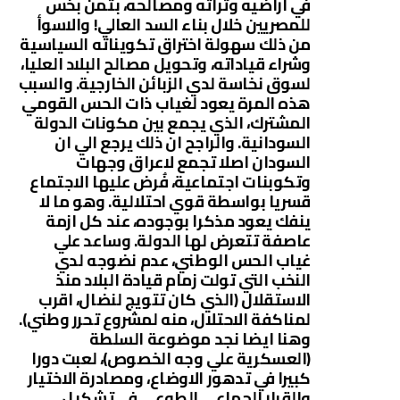
في اراضيه وتراثه ومصالحه، بثمن بخس
للمصريين خلال بناء السد العالي! والاسوأ
من ذلك سهولة اختراق تكويناته السياسية
وشراء قياداته، وتحويل مصالح البلاد العليا،
لسوق نخاسة لدي الزبائن الخارجية. والسبب
هذه المرة يعود لغياب ذات الحس القومي
المشترك، الذي يجمع بين مكونات الدولة
السودانية. والراجح ان ذلك يرجع الي ان
السودان اصلا تجمع لاعراق وجهات
وتكوبنات اجتماعية، فُرض عليها الاجتماع
قسريا بواسطة قوي احتلالية. وهو ما لا
ينفك يعود مذكرا بوجوده، عند كل ازمة
عاصفة تتعرض لها الدولة. وساعد علي
غياب الحس الوطني، عدم نضوجه لدي
النخب التي تولت زمام قيادة البلاد منذ
الاستقلال (الذي كان تتويج لنضال، اقرب
لمناكفة الاحتلال، منه لمشروع تحرر وطني).
وهنا ايضا نجد موضوعة السلطة
(العسكرية علي وجه الخصوص)، لعبت دورا
كبيرا في تدهور الاوضاع، ومصادرة الاختيار
والقرار الجماعي الطوعي في تشكيل