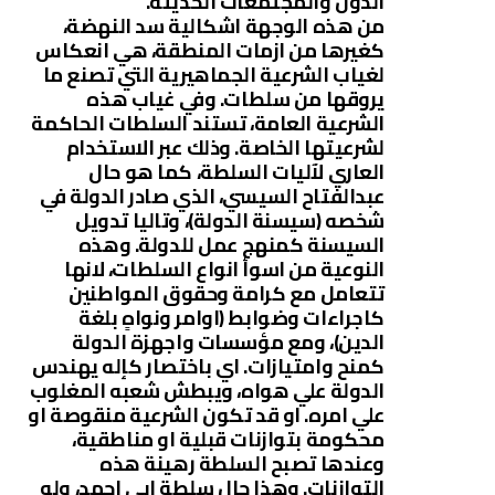
الدول والمجتمعات الحديثة.
من هذه الوجهة اشكالية سد النهضة،
كغيرها من ازمات المنطقة، هي انعكاس
لغياب الشرعية الجماهيرية التي تصنع ما
يروقها من سلطات. وفي غياب هذه
الشرعية العامة، تستند السلطات الحاكمة
لشرعيتها الخاصة. وذلك عبر الاستخدام
العاري لآليات السلطة، كما هو حال
عبدالفتاح السيسي، الذي صادر الدولة في
شخصه (سيسنة الدولة)، وتاليا تدويل
السيسنة كمنهج عمل للدولة. وهذه
النوعية من اسوأ انواع السلطات، لانها
تتعامل مع كرامة وحقوق المواطنين
كاجراءات وضوابط (اوامر ونواهٍ بلغة
الدين)، ومع مؤسسات واجهزة الدولة
كمنح وامتيازات. اي باختصار كإله يهندس
الدولة علي هواه، ويبطش شعبه المغلوب
علي امره. او قد تكون الشرعية منقوصة او
محكومة بتوازنات قبلية او مناطقية،
وعندها تصبح السلطة رهينة هذه
التوازنات. وهذا حال سلطة ابي احمد، ولو