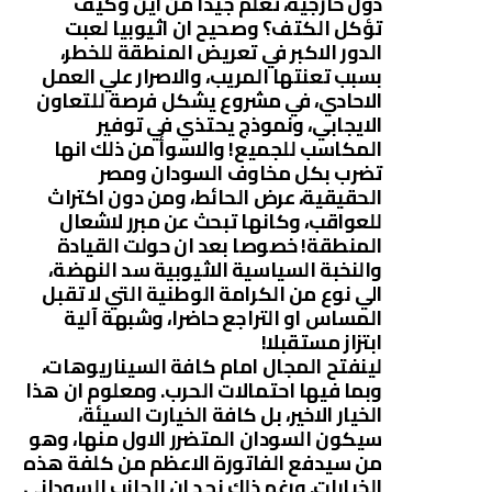
دول خارجية، تعلم جيدا من اين وكيف
تؤكل الكتف؟ وصحيح ان اثيوبيا لعبت
الدور الاكبر في تعريض المنطقة للخطر،
بسبب تعنتها المريب، والاصرار علي العمل
الاحادي، في مشروع يشكل فرصة للتعاون
الايجابي، ونموذج يحتذي في توفير
المكاسب للجميع! والاسوأ من ذلك انها
تضرب بكل مخاوف السودان ومصر
الحقيقية، عرض الحائط، ومن دون اكتراث
للعواقب، وكانها تبحث عن مبرر لاشعال
المنطقة! خصوصا بعد ان حولت القيادة
والنخبة السياسية الاثيوبية سد النهضة،
الي نوع من الكرامة الوطنية التي لا تقبل
المساس او التراجع حاضرا، وشبهة آلية
ابتزاز مستقبلا!
لينفتح المجال امام كافة السيناريوهات،
وبما فيها احتمالات الحرب. ومعلوم ان هذا
الخيار الاخير، بل كافة الخيارت السيئة،
سيكون السودان المتضرر الاول منها، وهو
من سيدفع الفاتورة الاعظم من كلفة هذه
الخيارات. ورغم ذلك نجد ان الجانب السوداني