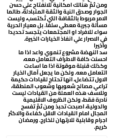
ومن ثمَّ هنالك امكانية للانفتاح علي حسن
الجوار وصدق النية والثقة المتبادلة، طالما
الامر مربوط بالثقافة التي تُكتسب، وليست
مسألة جبرية معطي سلفا. بل معيار الحرية
سواء للافراد او المجتمعات يتجسد تحديدا
في الاصرار علي انفاذ الخيارات الخيرة.
واخيرا
سد النهضة مشروع تنموي واعد اذا ما
احسنت كافة الاطراف التعامل معه،
وكذلك قنبلة موقوتة اذا ما اساءت
التعامل معه. ولكن ما يجعل آمال الخيار
الاول تتضاءل، انها تحتاج لقيادات حكيمة
تراعي مصالح شعوبها وشعوب المنطقة،
وللاسف هذه العملة من القيادات ليست
نادرة فقط، ولكن الظروف الاقليمية
والدولية، اصبحت تحبذ ومن ثمَّ تفسح
المجال امام القيادات الاقل كفاءة والاكثر
اجرام وقابلية للارتهان للخارج. ورمضان
كريم.