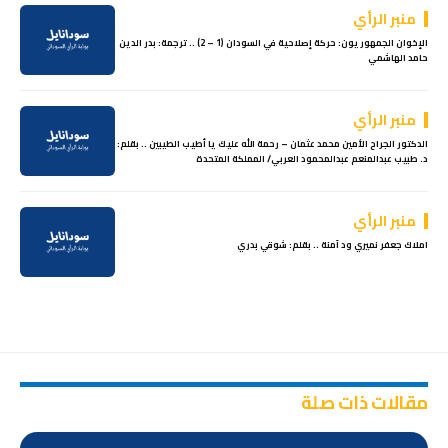
منبر الرأي
الإخوان الجمهوريون: حركة إصلاحية في السودان (1 – 2) .. ترجمة: بدر الدين
حامد الهاشمي
منبر الرأي
الدكتور الجراح الأمين محمد عثمان – رحمة الله عليك يا أطيب الطيبين .. بقلم:
د. طبيب عبدالمنعم عبدالمحمود العربي/ المملكة المتحدة
منبر الرأي
املاك جعفر نميري ود آمنة .. بقلم: شوقي بدري
مقالات ذات صلة