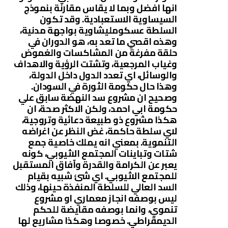
انها افضل وبما لا يقاس مقارنة بنموذج
السيساوية الاستعبادية. وقد تكون
السلطة عسكومليشاوية بواجهة مدنية،
وهذه اقصي ما تعد به، هو الدوران في
حلقة مفرغة من المشاكسات والغموض
وغياب المرجعية، وتشتت الرؤية والاهداف
والوسائل، اي تعدد الدول داخل الدولة،
وهذا حال حكومة الثورة في السودان.
وصحيح ان مشروع سد النهضة سابق علي
حكومة ابي احمد، ولكن الاكثر صحة، ان
هكذا مشروع ذو طبيعة دعائية وتروجية،
لاي سلطة حاكمة، غض النظر عن اغراضه
التنموية. بمعني انه يملك خاصية جمع
شتات وتباينات المجتمع الاثيوبي، كونه
يعبر عن الكرامة والقدرة وآفاق المستقبل
للمجتمع الاثيوبي. اي شئ شبيه بقيام
السد العالي للسلطة المنفذة حينها، وذلك
ليس بوصفه انجاز معماري او مشروع
تنموي، وانما بوصفه مقايضة للحكم
الديمقراطي. خصوصا وهكذا مشاريع لها