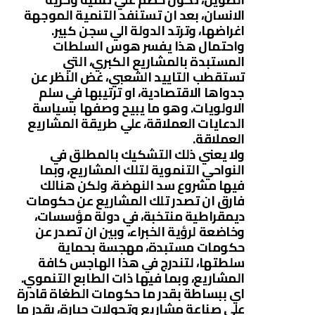
الانسان، بعد ان تستنفد التنمية الموجهة
اغراضها، وترتد الدولة الي سجن كبير.
واحتمال هذا يفسر هوس السلطات
المستبدة بالمشاريع الكبري، التي
تستقطب التاييد الشعبي، غض النظر عن
جدواها الاقتصادية، او ترتيبها في سلم
الاولويات. وهو ما يبيح وصفها بسياسة
الدعايات العملاقة، علي طريقة المشاريع
العملاقة.
ولا يعني ذلك التشكيك بالمطلق في
النواحي التنموية لتلك المشاريع، وبما
فيها مشروع سد النهضة، ولكن هنالك
فارق ان تصدر تلك المشاريع عن حكومات
ديمقراطية منتخبة، في دولة مؤسسات،
وخاضعة لرؤية الخبراء، وبين ان تصدر عن
حكومات مستبدة، مهجسة بحماية
سلطتها، لتندرج في هذا الهاجس كافة
المشاريع، وبما فيها ذات الطابع التنموي.
اي ببساطة بقدر ما حكومات الطغاة قادرة
علي صناعة مشاريع وتحولات جبارة، بقدر ما