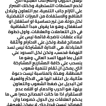
لرفض الحروب والصراعات العبثية التي
تخدم السلطات التسلطية، وكذلك الاصرار
علي التزام جانب التنمية، عبر التعاون وتبادل
المنافع والاستفادة من الميزات التفضلية
لكل دولة، من غير حساسية او استغلال او
استغفال، وهو ما يفرض مبدأ الشفافية
في كل التعاملات والعلاقات. واول خطوة
لبناء علاقات ناضجة، قائمة ليس علي
المصالح فقط، ولكن علي الاحترام والثقة
المتبادلة. هي الادارة المشتركة ليس لسد
النهضة فحسب، ولكن لكل السدود علي
النيل بما فيها السد العالي. وهو ما
ينسحب علي كافة المشاريع المشتركة
التي يمكن ان تقام لتنمية شعوب
المنطقة. وهذة بالمناسبة ليست دعوة
مثالية، بل اعتقد انها هي الاكثر واقعية،
لان البديل عن ضغط الشعوب والتعاون
بينها، هو الحرب والدمار، او اقلاه عدم
الاستقرار، اذا ما كانت المصالح حصرا هي ما
يحكم العلاقات بين الدول. خصوصا وان
المصالح ليست قدرا، حتي لا يمكن تغييرها،