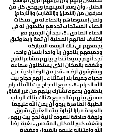
مطيعين لربهم وأن يرزقهم الرزق الواسع
الحلال ، وأن يغفر (لميتهم) ويهدي كل من
يعرفون من (الأهل) و(الأقارب) و(الأرحام)
ولمن إستوصاهم بالدعاء له في متكآت
الدعاء المستجاب تجدهم يخلصون له في
الدعاء الصادق ..!! ، تجد أن الجميع مع
إختلاف لغاتهم المحلية أن ثمة رابط وثيق
يجمعهم في تلك البقعة المباركة
وجميعهم يناجون رباً واحداً بلسان واحد ،
تجد أنهم جميعاً تنداح بينهم مشاعر الفرح
وشغفه بالمكان الذي يستظلون سماءه
ويفترشون أرضه .. قدر من الرضا بادية على
محياه جميعاً بلا إستثناء .. إنهم حجاج بيت
الله الحرام ..!! ، جميع الحجاج بيت الله الحرام
ينطقون بدعوه تشترك بينهم من غير إتفاق
مسبق بينهم فالجميع هناك بتلك الرحاب
الطيبة الطاهرة يرجو أن يمن الله عليهما
بالعودة مرارا لزيارة بيته العتيق بشوق
ولهفة صادقة للعوده ثانيةً لحج بيت ربهم ،
وشغف كبير للمكان المقدس .. بغية رضا
الله وإمتنانه عليهم بالقبول ومغفرة