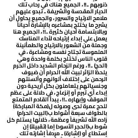
ذنوبهم ..!! ، الجميع هناك في رحاب تلك
الديار المقدسة والشريفة .. تبدو عليهم
ملامح الارتياح والسرور ، والجميع يحاول أن
يشرح ما يختلج بمشاعره بالإشارة أحياناً
وبالابتسامة أحيان كثيرة ..!! ، الجميع هنا
يعمل علي إبداء إرتياحه لأداء المناسك
وجملة من الشعور بالارتياح والطمأنينة
الملموسة تجتاح نفسه ومشاعرة ، في
قلوب الناس تختلج بكلمة واحدة وهي
(الحج) ..!! ، ورغم الزحام الشديد داخل الحرم
يلحظ الزائر لبيت الله الحرام أن ضيوف
الرحمن على إختلاف ألوانهم وألسنتهم
وجنسياتهم يتعاملون بكل أريحية دون
إبداء أي تبرم أو إنزعاج ، في دلالة على عظم
الموقف وإبهاره ..!! ، يبدأ القادم المتمتع
للحج عمرة لدى وصوله ل(مكة المباركة)
بالطواف سبعة أشواط ب(البيت الحرام)
زاده الله تشريفاً وعظمة ، خلالها يستلم كل
شوط ب(الحجر الأسود) إما (تقبيلاً) إن
إستطاع أو (إشارة) .. مردفاً إشارته تلك