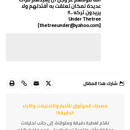
عديدة لمكان تعلقت به أفئدتهم ولا
يريدون تركه ..!!
Under Thetree
[thetreeunder@yahoo.com]
شارك هذا المقال
مصدرُك الموثوق للأخبار والتحليلات والآراء
الدقيقة!
نقدّم تغطية دقيقة ومتوازنة، إلى جانب تحليلات
معمّقة وآراء متنوعة تساعدك على فهم ما وراء الخبر.