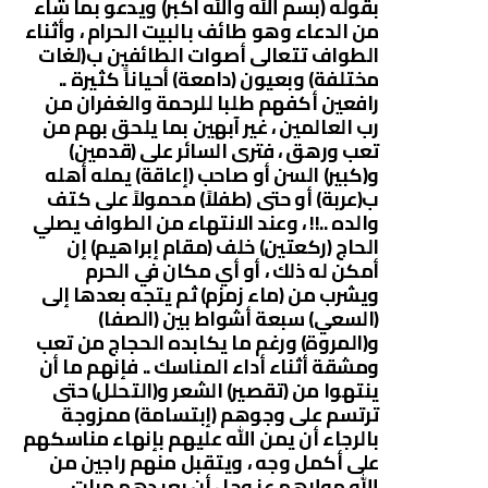
بقوله (بسم الله والله أكبر) ويدعو بما شاء
من الدعاء وهو طائف بالبيت الحرام ، وأثناء
الطواف تتعالى أصوات الطائفين ب(لغات
مختلفة) وبعيون (دامعة) أحياناً كثيرة ..
رافعين أكفهم طلبا للرحمة والغفران من
رب العالمين ، غير آبهين بما يلحق بهم من
تعب ورهق ، فترى السائر على (قدمين)
و(كبير) السن أو صاحب (إعاقة) يمله أهله
ب(عربة) أو حتى (طفلاً) محمولاً على كتف
والده ..!! ، وعند الانتهاء من الطواف يصلي
الحاج (ركعتين) خلف (مقام إبراهيم) إن
أمكن له ذلك ، أو أي مكان في الحرم
ويشرب من (ماء زمزم) ثم يتجه بعدها إلى
(السعي) سبعة أشواط بين (الصفا)
و(المروة) ورغم ما يكابده الحجاج من تعب
ومشقة أثناء أداء المناسك .. فإنهم ما أن
ينتهوا من (تقصير) الشعر و(التحلل) حتى
ترتسم على وجوهم (إبتسامة) ممزوجة
بالرجاء أن يمن الله عليهم بإنهاء مناسكهم
على أكمل وجه ، ويتقبل منهم راجين من
الله مولاهم عز وجل أن يعيدهم مرات