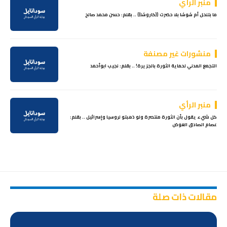
منبر الرأي
ما بتنحل أم شوشا بلا حضرت ((كاروشا)) .. بقلم: حسن محمد صالح
منشورات غير مصنفة
التجمع المدني لحماية الثورة بالجزيرة! .. بقلم: نجيب ابوأحمد
منبر الرأي
كل شيء يقول بأن الثورة منتصرة ولو ذهبتو لروسيا وإسرائيل .. بقلم:
عصام الصادق العوض
مقالات ذات صلة