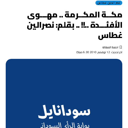
نصر الدين غطاس
مكــة المكــرمة .. مهـــوى
الأفئـــدة ..!! .. بقلم: نصرالين
غطاس
اخر تحديث: 12 نوفمبر, 2010 6:30 صباحًا