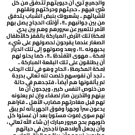
والجميع تري أن حيويتهم تتدفق من كل
شئ فيهم .. حديثهم وحركتهم ونقلهم
لأشيائهم .. يشعرونك بنبض الشباب يتدفق
من بين جوانبهم ..!! ، أؤلئك الحجاج يصل بهم
الأمر للتعبير عن سرورهم وهم بين يدي
(مكة) تلك الأرض المباركة بالقفز كالأطفال
الصغار عندما يفرحون لحصولهم على شيء
يحبهونه ..!! ، وبعد وصولهو إلى تلك الديار
(مكة .. مهوى الأفئدة) ..!! ، كما يحلو لهم
أن يطلقون على تلك البقعة المباركة ..
(مكة المكرمة) ، الحاج وهو في تلك الرحاب
.. تجد أن نفوسهم خلصت لله تعالي بدرجة
لم يألفونها هم أيضاً ، فتجدهم في حالة
من خلوص النفس كبير ، ويجدون أن ما
بينهم والآخرين صار لصفاء وإن لم يعلونه
لهم قبل مغادرتهم مضارب الأهل .. فتراهم
يدعون سراً وجهراً وفوق الجهر بأنه لم يبق
لهم سوى (موت مستور) بعد أن غسلوا كل
ذنوبهم بحجٍ مبرور مبارك إن شاء الله تعالي ،
وأن يجعل (أولادهم) ناجحين في حياتهم