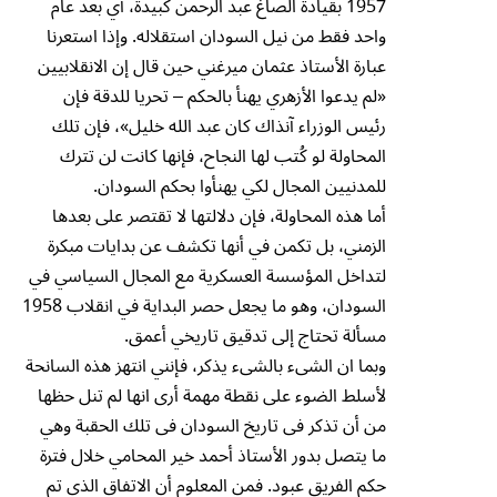
1957 بقيادة الصاغ عبد الرحمن كبيدة، أي بعد عام
واحد فقط من نيل السودان استقلاله. وإذا استعرنا
عبارة الأستاذ عثمان ميرغني حين قال إن الانقلابيين
«لم يدعوا الأزهري يهنأ بالحكم – تحريا للدقة فإن
رئيس الوزراء آنذاك كان عبد الله خليل»، فإن تلك
المحاولة لو كُتب لها النجاح، فإنها كانت لن تترك
للمدنيين المجال لكي يهنأوا بحكم السودان.
أما هذه المحاولة، فإن دلالتها لا تقتصر على بعدها
الزمني، بل تكمن في أنها تكشف عن بدايات مبكرة
لتداخل المؤسسة العسكرية مع المجال السياسي في
السودان، وهو ما يجعل حصر البداية في انقلاب 1958
مسألة تحتاج إلى تدقيق تاريخي أعمق.
وبما ان الشىء بالشىء يذكر، فإنني انتهز هذه السانحة
لأسلط الضوء على نقطة مهمة أرى انها لم تنل حظها
من أن تذكر فى تاريخ السودان فى تلك الحقبة وهي
ما يتصل بدور الأستاذ أحمد خير المحامي خلال فترة
حكم الفريق عبود. فمن المعلوم أن الاتفاق الذي تم