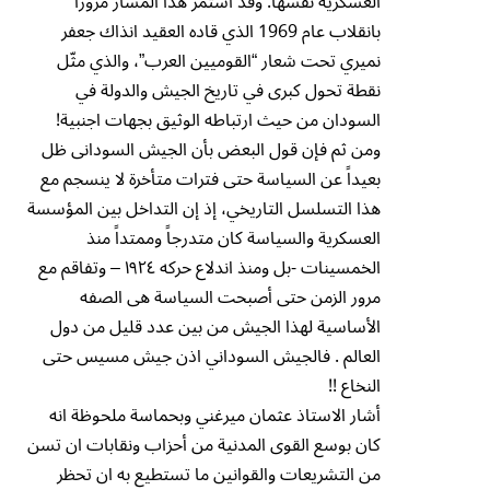
العسكرية نفسها. وقد استمر هذا المسار مرورا
بانقلاب عام 1969 الذي قاده العقيد انذاك جعفر
نميري تحت شعار “القوميين العرب”، والذي مثّل
نقطة تحول كبرى في تاريخ الجيش والدولة في
السودان من حيث ارتباطه الوثيق بجهات اجنبية!
ومن ثم فإن قول البعض بأن الجيش السودانى ظل
بعيداً عن السياسة حتى فترات متأخرة لا ينسجم مع
هذا التسلسل التاريخي، إذ إن التداخل بين المؤسسة
العسكرية والسياسة كان متدرجاً وممتداً منذ
الخمسينات -بل ومنذ اندلاع حركه ١٩٢٤ – وتفاقم مع
مرور الزمن حتى أصبحت السياسة هى الصفه
الأساسية لهذا الجيش من بين عدد قليل من دول
العالم . فالجيش السوداني اذن جيش مسيس حتى
النخاع !!
أشار الاستاذ عثمان ميرغني وبحماسة ملحوظة انه
كان بوسع القوى المدنية من أحزاب ونقابات ان تسن
من التشريعات والقوانين ما تستطيع به ان تحظر