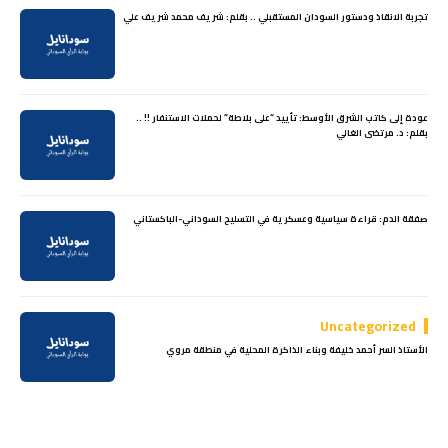
تجربة الانقاذ ودستور السودان المستقبلي .. بقلم: شريف محمد شريف علي
عودة إلى كاتب الشرق الأوسط: تأييد “على بلاطة” لحملات الاستنفار !! ..
بقلم: د. مرتضى الغالي
صفقة الدم: قراءة سياسية وعسكرية في التسليح السوداني-الباكستاني
Uncategorized
الأستاذ السر أحمد خليفة وبناء الذاكرة المحلية في منطقة مروي