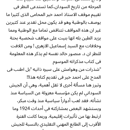
المرحله من تاريخ السودان،كما تستدعى النظر فى
تقييم موقف الاستاذ احمد خير المحامى الذى كثيرا ما
يوصف بالوطنية وهو قد يكون محل تقدير عند كثيرين
غير ان هذه المواقف تتناقض تماما مع الوطنية ومما
يزيد الطين بله انها بنيت على مواقف شخصية بحتة
وخلافات مع السيد إسماعيل الازهرى ! ومن اللافت
للنظر ان د. منصور خالد نفسه لم يذكر هذه المعلومة
فى كتاب مذكراته الموسوم
“شذرات من وهوامش على سيره ذاتيه “بل اطنب فى
المدح على احمد خير فى تقديم كتابه هذا!!
وتبرز هنا مسألة أخرى لا تقل أهمية، وهي أن الجيش
السوداني لم يكن مؤسسة معزولة عن السياسة منذ
نشأته. فقد لعب أدواراً سياسية منذ وقت مبكر،
ويستشهد البعض بمشاركته في أحداث 1924 وما
ارتبط بها من تأثيرات إقليمية. وربما كانت الفترة
الأقرب إلى الطابع المهني التقليدي بالنسبة للجيش