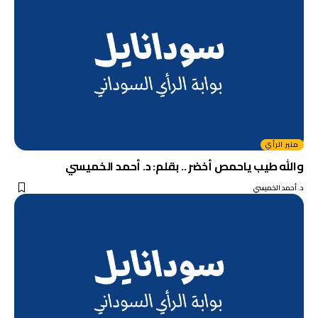
منبر الرأي
والله طيب ياحمص أخضر .. بقلم: د. أحمد الخميسي
د. أحمد الخميسي