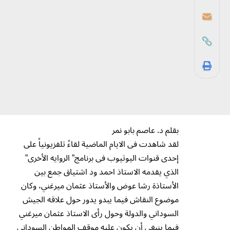
بقلم د. عاصم بابو نمر
لقد شاهدت فى الايام الماضية لقاءً تلفزيونياً على
إحدى قنوات اليوتيوب فى برنامج” الروايه الأخرى”
الذي يقدمه الاستاذ احمد ود اشتياق جمع بين
الأستاذة رشا عوض والأستاذ عثمان ميرغني، وكان
موضوع النقاش فيما يبدو يدور حول علاقه الجيش
السوداني والدولة وحول رأى الاستاذ عثمان ميرغني
فيما ينبغي أن يكون عليه موقف المواطن السوداني