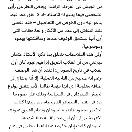
من الجيش في المرحلة الراهنة. وبغض النظر عن رأيي
الشخصى فيما يدعو له الاستاذ -اذ لا اتفق معه فيما
يدعو اليه دون الخوض فى التفاصيل – فقد دفعني
ذلك النقاش إلى عدد من الأفكار والملاحظات التي
أرى أنها تستحق الوقوف عندها ومناقشتها بهدوء
وموضوعية.
أولى هذه الملاحظات تتعلق بما ذكره الأستاذ عثمان
ميرغني من أن انقلاب الفريق إبراهيم عبود كان أول
انقلاب في تاريخ السودان: اعتقد أن هذا الوصف
-رغم انه صحيح من الناحيه العملية- إلا أنه يحتاج إلى
إضافه معلومة ارى انها مهمة طالما الأمر يتعلق بولوغ
الجيش السودانى فى السياسة وذلك على ضوء ما
ورد فى بعض المصادر التاريخية، ومن بينها كتاب
الدكتور محمود قلندر «السودان ونظام الفريق عبود»،
الذي يشير إلى أن أول محاولة انقلابية شهدها
السودان كانت إبان حكومه عبدالله بك خليل في عام