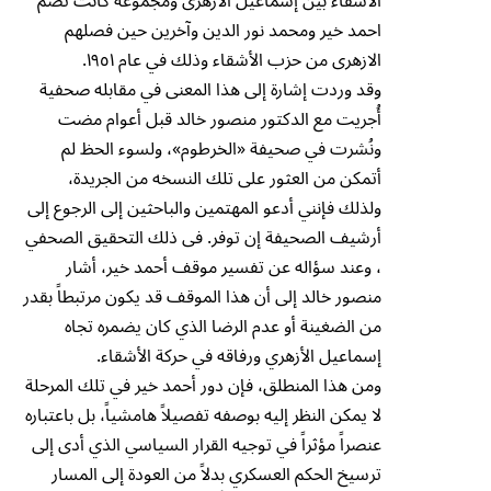
الأشقاء بين إسماعيل الازهرى ومجموعه كانت تضم
احمد خير ومحمد نور الدين وآخرين حين فصلهم
الازهرى من حزب الأشقاء وذلك في عام ١٩٥١.
وقد وردت إشارة إلى هذا المعنى في مقابله صحفية
أُجريت مع الدكتور منصور خالد قبل أعوام مضت
ونُشرت في صحيفة «الخرطوم»، ولسوء الحظ لم
أتمكن من العثور على تلك النسخه من الجريدة،
ولذلك فإنني أدعو المهتمين والباحثين إلى الرجوع إلى
أرشيف الصحيفة إن توفر. فى ذلك التحقيق الصحفي
، وعند سؤاله عن تفسير موقف أحمد خير، أشار
منصور خالد إلى أن هذا الموقف قد يكون مرتبطاً بقدر
من الضغينة أو عدم الرضا الذي كان يضمره تجاه
إسماعيل الأزهري ورفاقه في حركة الأشقاء.
ومن هذا المنطلق، فإن دور أحمد خير في تلك المرحلة
لا يمكن النظر إليه بوصفه تفصيلاً هامشياً، بل باعتباره
عنصراً مؤثراً في توجيه القرار السياسي الذي أدى إلى
ترسيخ الحكم العسكري بدلاً من العودة إلى المسار