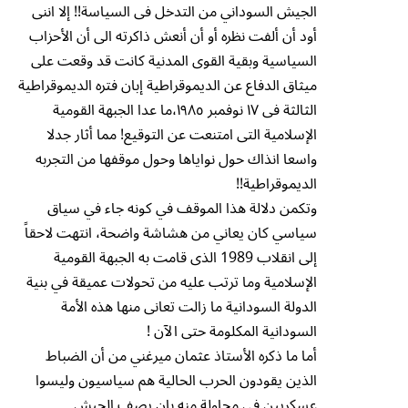
الجيش السوداني من التدخل فى السياسة!! إلا اننى
أود أن ألفت نظره أو أن أنعش ذاكرته الى أن الأحزاب
السياسية وبقية القوى المدنية كانت قد وقعت على
ميثاق الدفاع عن الديموقراطية إبان فتره الديموقراطية
الثالثة فى ١٧ نوفمبر ١٩٨٥،ما عدا الجبهة القومية
الإسلامية التى امتنعت عن التوقيع! مما أثار جدلا
واسعا انذاك حول نواياها وحول موقفها من التجربه
الديموقراطية!!
وتكمن دلالة هذا الموقف في كونه جاء في سياق
سياسي كان يعاني من هشاشة واضحة، انتهت لاحقاً
إلى انقلاب 1989 الذى قامت به الجبهة القومية
الإسلامية وما ترتب عليه من تحولات عميقة في بنية
الدولة السودانية ما زالت تعانى منها هذه الأمة
السودانية المكلومة حتى الآن !
أما ما ذكره الأستاذ عثمان ميرغني من أن الضباط
الذين يقودون الحرب الحالية هم سياسيون وليسوا
عسكريين فى محاولة منه بان يصف الجيش