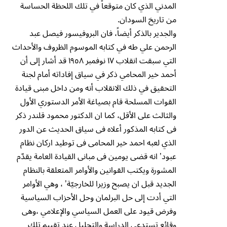
المدني الذي كان متوقعاً في تلك اللحظة الحساسة
من تاريخ السودان.
والجدير بالذكر أيضاً، فان البروفيسور فيصل عبد
الرحمن علي طه في كتابه الموسوم الظروف والأحداث
التي سبقت انقلاب ١٧ نوفمبر ١٩٥٨ قد أشار إلى أن
أحمد خير المحامي ذكر في سياق إفاداته أمام لجنة
التحقيق في ذلك الانقلاب أنه ومن داخل مبنى قيادة
القوات المسلحة قام بصياغة الأمر الدستوري الأول
والثالث على الأقل، كما ان الدكتور محمود قلندر ذكر
فى كتابه المذكور أعلاه فى سياق الحديث عن الدور
الذي لعبه احمد خير المحامى فى توطيد اركان نظام
عبود’ انه قضى يومين فى مبانى القيادة العامة يقدّم
المشورة ويكتب القوانين والأوامر المتعلقة بالنظام
الجديد قبل ان يصبح وزيرا للخارجيّة’ ، وهي الأوامر
التي أدت إلى حل البرلمان وحل الأحزاب السياسية
وفرض قيود على العمل السياسي والإعلامي ،وهى
وقائع تستدعى الدراسة والتحليل عند تقييم تلك