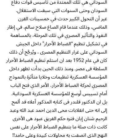
السوداني هي تلك الممتدة من تأسيس قوات دفاع
السودان وحتى السنوات التي سبقت الاستقلال.
غير أن التحول الكبير حدث في خمسينات القرن
الماضي، وذلك عندما قام الصاغ صلاح سالم، في إطار
النفوذ والتأثير المصري في تلك المرحلة، بالمساهمة
في تشكيل تنظيم “الضباط الأحرار” داخل الجيش
السوداني على غرار التنظيم المصرى ، ويُرجَّح أن ذلك
كان في عام 1952 بعد ان استلم تنظيم الضباط الأحرار
السلطة فى مصر. ومنذ ذلك الحين بدأت تظهر داخل
المؤسسة العسكرية تنظيمات وخلايا متأثرة بالنموذج
المصري لحركة الضباط الأحرار، الأمر الذي فتح الباب
أمام تسييس أوسع للمؤسسة العسكرية السودانية.
بل ان الدكتور قلندر فى كتابه المذكور أعلاه قد ألمح
إلى انه حتى انقلابات محى الدين احمد عبد الله وعبد
الرحيم شنان إبان فتره حكم الفريق عبود هى الأخرى
كانت ذات صلة ما بتنظيم الضباط الأحرار على نفس
النهج الذى اتصفت به محاولات كبيدة وعلي حامد!!