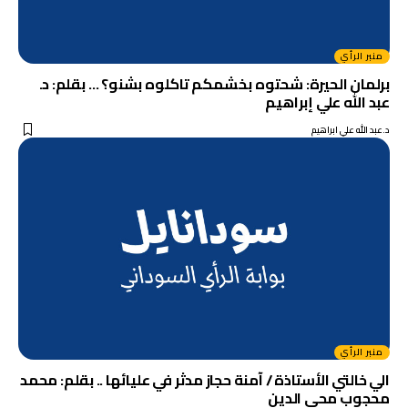
منبر الرأي
برلمان الحيرة: شحتوه بخشمكم تاكلوه بشنو؟ … بقلم: د.
عبد الله علي إبراهيم
د.عبد الله علي ابراهيم
منبر الرأي
الي خالتي الأستاذة / آمنة حجاز مدثر في عليائها .. بقلم: محمد
محجوب محي الدين