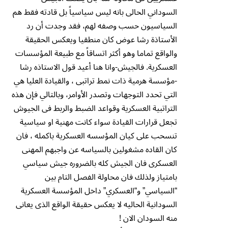
السوداني الحالى بانه ليس سياسياً بل قادته فقط هم
السياسيون حسب وصفه لهم، فقد وجدت أن رد
الأستاذة رشا عوض كان منطقيا ويعكس الحقيقة
والواقع تماما وهو أكثر اتساقاً مع طبيعة المؤسسات
العسكرية. فالجيش-وانا هنا أعيد قول الاستاذه رشا
-مؤسسة هرمية ذات نمط تراتبى ، والقيادة العليا هي
التي تحدد التوجهات وتصدر الأوامر، وبالتالي فإن هذه
التراتبية العسكرية وقواعد الضبط والربط فى الجيوش
تجعل قرارات القيادة سواء كانت مهنية او سياسية
تنسحب على كيان المؤسسه العسكرية باكمله ، فان
كان القاده مشغولين بالسياسه عن واجبهم المهنى
العسكرى فان الجيش كله بالضروره جيش سياسي
بامتياز ولذلك فان محاولة الفصل التام بين
“السياسي” و“العسكري” داخل المؤسسة العسكرية
السودانية الحاليه لا يعكس حقيقة الواقع الذى يعانى
منه السودان الان !