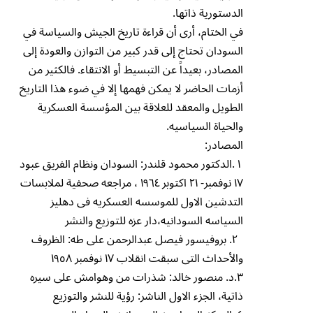
الدستورية ذاتها.
في الختام، أرى أن قراءة تاريخ الجيش والسياسة في
السودان تحتاج إلى قدر كبير من التوازن والعودة إلى
المصادر، بعيداً عن التبسيط أو الانتقاء. فالكثير من
أزمات الحاضر لا يمكن فهمها إلا في ضوء هذا التاريخ
الطويل والمعقد للعلاقة بين المؤسسة العسكرية
والحياة السياسيه.
المصادر:
١ .الدكتور محمود قلندر: السودان ونظام الفريق عبود
١٧ نوفمبر- ٢١ اكتوبر ١٩٦٤ ، مراجعه صحفية لملابسات
التدشين الاول للموسسه العسكريه فى دهليز
السياسه السودانيه،دار عزه للتوزيع والنشر
٢. بروفيسور فيصل عبدالرحمن على طه: الظروف
والأحداث التى سبقت انقلاب ١٧ نوفمبر ١٩٥٨
٣.د. منصور خالد: شذرات من وهوامش على سيره
ذاتية، الجزء الاول الناشر: رؤية للنشر والتوزيع