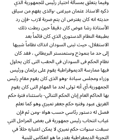
وفيما يتعلق بمسألة اختيار رئيس للجمهورية الذي
ذكره الاستاذ عثمان ميرغنى -والذى يفهم من سياق
حديثه انه كان يفترض ان يتم ضربة لازب -فإن رد
الأستاذة رشا عوض كان دقيقاً حين ربطت ذلك
بطبيعة النظام الدستوري الذي كان قائماً بعد
الاستقلال، حيث تبنى السودان انذاك نظاماً شبيها
إلى حد ما بنموذج وستمنستر البريطاني ، فقد كان
نظام الحكم فى السودان في الحقب التى كان يحاول
فيها ممارسة الديموقراطية يقوم على برلمان ورئيس
وزراء ومجلس سيادة -وهو الذى كان يقوم مقام رئيس
الجمهورية،أي أنه تولى لحد ما المهام التى كان يقوم
بها الحاكم العام إبان الحكم الثنائي- باستثناء فترة حكم
الفريق عبود وفتره حكم جعفر نميري وهو كما نعلم
فصل له دستور رئاسي حسب هواه -ومن ثم فإن
غياب انتخاب رئيس جمهورية فى بعض المراحل التي
سبقت سنوات حكم نميري لا يمكن اعتباره خللاً في
التجربة الديمقراطية بقدر ما هو انعكاس للبنية