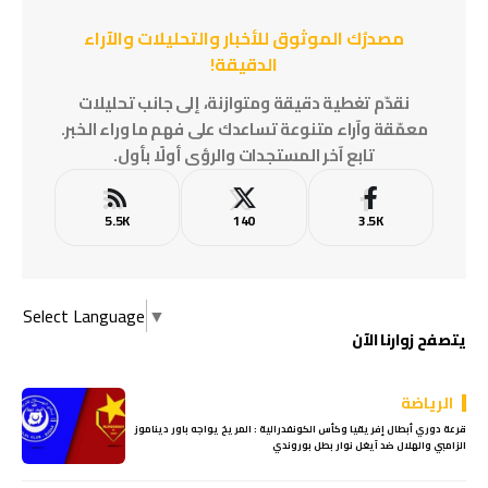
مصدرُك الموثوق للأخبار والتحليلات والآراء
الدقيقة!
نقدّم تغطية دقيقة ومتوازنة، إلى جانب تحليلات
معمّقة وآراء متنوعة تساعدك على فهم ما وراء الخبر.
تابع آخر المستجدات والرؤى أولًا بأول.
5.5K
140
3.5K
Select Language
▼
يتصفح زوارنا الآن
الرياضة
قرعة دوري أبطال إفريقيا وكأس الكونفدرالية : المريخ يواجه باور ديناموز
الزامبي والهلال ضد آيغل نوار بطل بوروندي