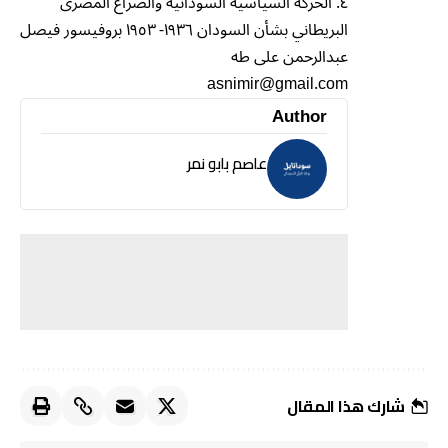
٤. الحركه السياسيه السودانيه والصراع المصرى
البريطاني بشأن السودان ١٩٣٦- ١٩٥٣ بروفيسور فيصل
عبدالرحمن على طه
asnimir@gmail.com
Author
عاصم بابو نمر
شارك هذا المقال