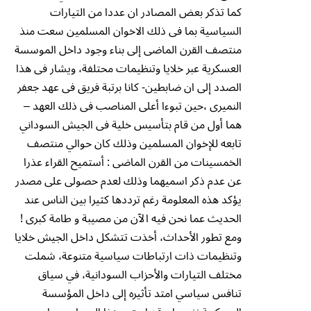
كما تذكر بعض المصادر ان عددا من التيارات
السياسية بما فى ذلك الاخوان المسلمين سعت منذ
منتصف القرن الماضى إلى بناء وجود داخل الموسسة
العسكرية عبر خلايا وتنظيمات محتلفة، ويشار فى هذا
الصدد إلى ان ضابطين- كانا برتبة فريق فى عهد جعفر
النميرى ،حين تبوءا أعلى المناصب فى ذلك العهد –
هما أول من قام بتأسيس خلية فى الجيش السوداني
تابعه للإخوان المسلمين وذلك كان حوالي منتصف
الخمسينات من القرن الماضى : أستميح القراء عذرا
عن عدم ذكر اسميهما وذلك لعدم حصولى على مصدر
يؤكد هذه المعلومة رغم ترددها كثيرا بين الناس عند
الحديث عما نحن فيه الآن من مصيبة و طامة كبرى !
ومع تطور الأحداث، أخذت تتشكل داخل الجيش خلايا
وتنظيمات ذات ارتباطات سياسية متنوعة، شملت
مختلف التيارات والأحزاب السودانية، في سياق
تنافس سياسي امتد تأثيره إلى داخل المؤسسة