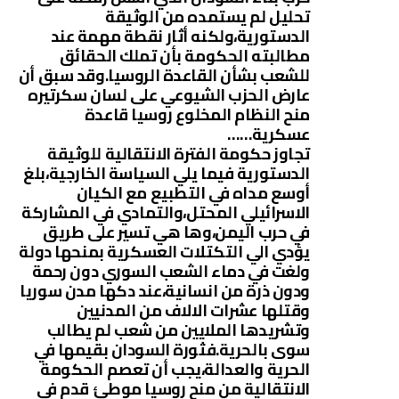
تحليل لم يستمده من الوثيقة
الدستورية،ولكنه أثار نقطة مهمة عند
مطالبته الحكومة بأن تملك الحقائق
للشعب بشأن القاعدة الروسيا.وقد سبق أن
عارض الحزب الشيوعي على لسان سكرتيره
منح النظام المخلوع روسيا قاعدة
عسكرية……
تجاوز حكومة الفترة الانتقالية للوثيقة
الدستورية فيما يلي السياسة الخارجية،بلغ
أوسع مداه في التطبيع مع الكيان
الاسرائيلي المحتل،والتمادي في المشاركة
في حرب اليمن،وها هي تسير على طريق
يؤدي الي التكتلات العسكرية بمنحها دولة
ولغت في دماء الشعب السوري دون رحمة
ودون ذرة من انسانية،عند دكها مدن سوريا
وقتلها عشرات الالاف من المدنيين
وتشريدها الملايين من شعب لم يطالب
سوى بالحرية.فثورة السودان بقيمها في
الحرية والعدالة،يجب أن تعصم الحكومة
الانتقالية من منح روسيا موطئ قدم في