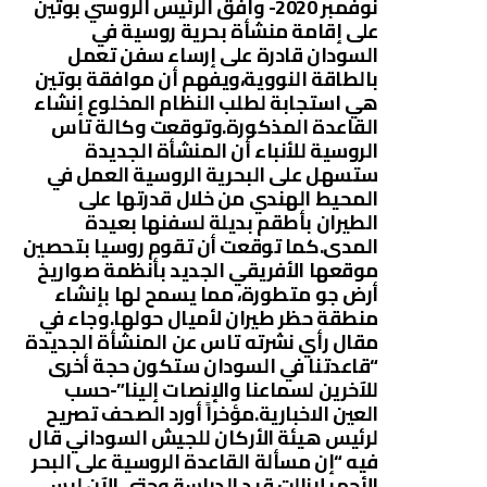
نوفمبر 2020- وافق الرئيس الروسي بوتين
على إقامة منشأة بحرية روسية في
السودان قادرة على إرساء سفن تعمل
بالطاقة النووية،ويفهم أن موافقة بوتين
هي استجابة لطلب النظام المخلوع إنشاء
القاعدة المذكورة.وتوقعت وكالة تاس
الروسية للأنباء أن المنشأة الجديدة
ستسهل على البحرية الروسية العمل في
المحيط الهندي من خلال قدرتها على
الطيران بأطقم بديلة لسفنها بعيدة
المدى.كما توقعت أن تقوم روسيا بتحصين
موقعها الأفريقي الجديد بأنظمة صواريخ
أرض جو متطورة، مما يسمح لها بإنشاء
منطقة حظر طيران لأميال حولها.وجاء في
مقال رأي نشرته تاس عن المنشأة الجديدة
“قاعدتنا في السودان ستكون حجة أخرى
للآخرين لسماعنا والإنصات إلينا”-حسب
العين الاخبارية.مؤخراً أورد الصحف تصريح
لرئيس هيئة الأركان للجيش السوداني قال
فيه “إن مسألة القاعدة الروسية على البحر
الأحمر لازالت قيد الدراسة وحتى الآن ليس