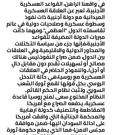
في واقعنا الراهن، القواعد العسكرية
الأجنبية، تعبر عن العلاقة العسكرية
الميدانية مع دولة أجنبية ذات نفوذ
وسطوة عسكرية وصلاحيات دولية في عالم
تقاسمته الدول “العظمي”.ومهما كانت
مبررات الدولة المضيفة للقواعد
الأجنبية،فإنها جزء من سياسة التكتلات
والمحاور الدولية والاقليمية.وفي العلاقات
بين الدول، ضمن صراع النفوذ،ليس هنالك
مصالح أو تسهيلات تقدم دون مقابل حالٍ
أو آجل!..والنموذج الحاضر في العلاقات
العسكرية مع روسيا،هي حالة التدخل
الروسي بكل قوتها لقمع ثورة الشعب
السوري وتثبت نظام الحكم القائم..
النظام المخلوع سعى لمنح روسيا قاعدة
عسكرية، يدفعه الصراع مع أمريكا
(المقاطعة والتصنيف كدولة ارهابية
والمحكمة الجنائية التي وافقت أمريكا
على احالة السودان اليها-ضمن موافقة
مجلس الامن)-فما الذي يدفع حكومة ثورة