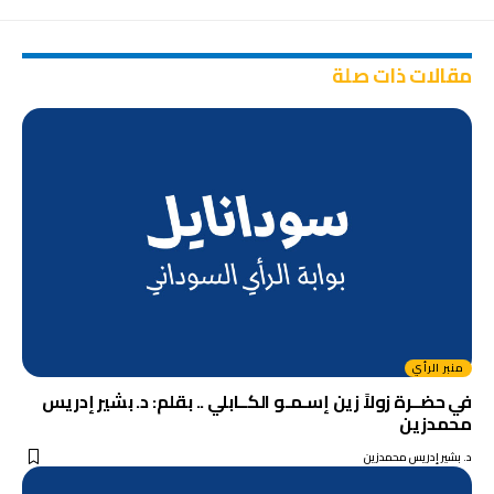
مقالات ذات صلة
منبر الرأي
في حضــرة زولاً زين إسـمـو الكــابلي .. بقلم: د. بشير إدريس
محمدزين
د. بشير إدريس محمدزين