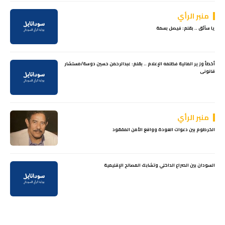
منبر الرأي
يا سآئق .. بقلم: فيصل بسمة
أخطأ وزير المالية فظلمه الإعلام .. بقلم: عبدالرحمن حسين دوسة/مستشار
قانونى
منبر الرأي
الخرطوم بين دعوات العودة وواقع الأمن المفقود
السودان بين الصراع الداخلي وتشابك المصالح الإقليمية