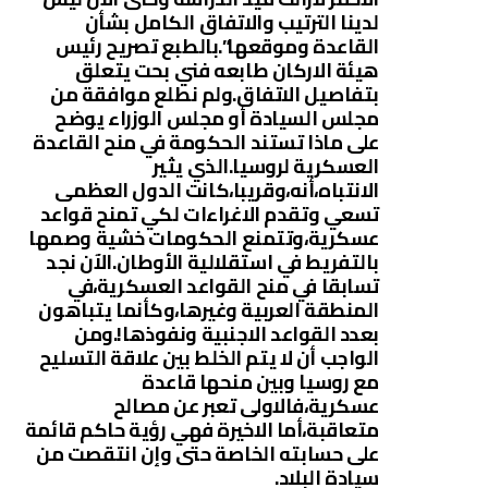
لدينا الترتيب والاتفاق الكامل بشأن
القاعدة وموقعها”.بالطبع تصريح رئيس
هيئة الاركان طابعه فني بحت يتعلق
بتفاصيل الاتفاق.ولم نطلع موافقة من
مجلس السيادة أو مجلس الوزراء يوضح
على ماذا تستند الحكومة في منح القاعدة
العسكرية لروسيا.الذي يثير
الانتباه،أنه،وقريبا،كانت الدول العظمى
تسعي وتقدم الاغراءات لكي تمنح قواعد
عسكرية،وتتمنع الحكومات خشية وصمها
بالتفريط في استقلالية الأوطان.الآن نجد
تسابقا في منح القواعد العسكرية،في
المنطقة العربية وغيرها،وكأنما يتباهون
بعدد القواعد الاجنبية ونفوذها!.ومن
الواجب أن لا يتم الخلط بين علاقة التسليح
مع روسيا وبين منحها قاعدة
عسكرية،فالاولى تعبر عن مصالح
متعاقبة،أما الاخيرة فهي رؤية حاكم قائمة
على حسابته الخاصة حتى وإن انتقصت من
سيادة البلاد.