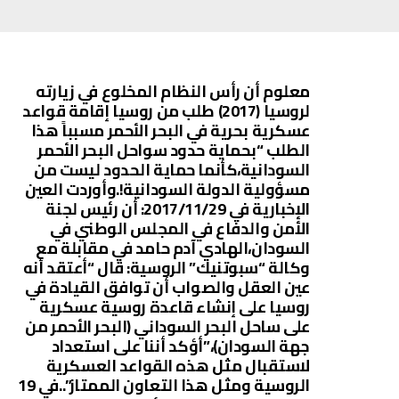
معلوم أن رأس النظام المخلوع في زيارته
لروسيا (2017) طلب من روسيا إقامة قواعد
عسكرية بحرية في البحر الأحمر مسبباً هذا
الطلب “بحماية حدود سواحل البحر الأحمر
السودانية،كأنما حماية الحدود ليست من
مسؤولية الدولة السودانية!.وأوردت العين
الإخبارية في 2017/11/29: أن رئيس لجنة
الأمن والدفاع في المجلس الوطني في
السودان،الهادي آدم حامد في مقابلة مع
وكالة “سبوتنيك” الروسية: قال “أعتقد أنه
عين العقل والصواب أن توافق القيادة في
روسيا على إنشاء قاعدة روسية عسكرية
على ساحل البحر السوداني (البحر الأحمر من
جهة السودان)،”أؤكد أننا على استعداد
لاستقبال مثل هذه القواعد العسكرية
الروسية ومثل هذا التعاون الممتاز”..في 19