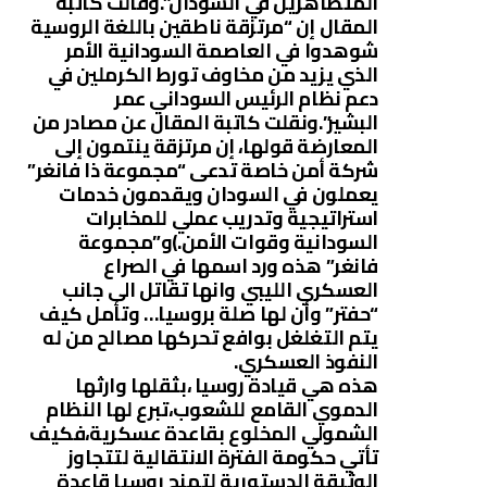
المتظاهرين في السودان”.وقالت كاتبة
المقال إن “مرتزقة ناطقين باللغة الروسية
شوهدوا في العاصمة السودانية الأمر
الذي يزيد من مخاوف تورط الكرملين في
دعم نظام الرئيس السوداني عمر
البشير”.ونقلت كاتبة المقال عن مصادر من
المعارضة قولها، إن مرتزقة ينتمون إلى
شركة أمن خاصة تدعى “مجموعة ذا فانغر”
يعملون في السودان ويقدمون خدمات
استراتيجية وتدريب عملي للمخابرات
السودانية وقوات الأمن.)و”مجموعة
فانغر” هذه ورد اسمها في الصراع
العسكري الليبي وانها تقاتل الى جانب
“حفتر” وأن لها صلة بروسيا… وتأمل كيف
يتم التغلغل بوافع تحركها مصالح من له
النفوذ العسكري.
هذه هي قيادة روسيا ،بثقلها وارثها
الدموي القامع للشعوب،تبرع لها النظام
الشمولي المخلوع بقاعدة عسكرية،فكيف
تأتي حكومة الفترة الانتقالية لتتجاوز
الوثيقة الدستورية لتمنح روسيا قاعدة