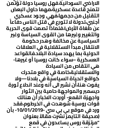
الاراضي السودانية.فهل روسيا دولة تؤتمن
لتمنح قاعدة عسكرية،مهما حاول البعض
التقليل من حجمها،فهي وجود عسكري
أجنبي،لدولة لا تتورع في قتل الناس دفاعاً
عن طغاة الأرض!،فلماذا تصمت قوى الحرية
والتغيير وغيرها من القوى السياسة وغير
السياسية عن مخالفة وهدر حكومة
الانتقال مبدأ الاستقلالية في العلاقات
الدولية بما يهدد سيادة البلاد.فالقواعد
العسكرية –سواء كانت روسيا أو غيرها-
هي انتقاص من السيادة
والاستقلالية،خاصة في واقع متحرك
كواقع الحياة السياسية في بلادنا—ولا
يفوت هنا،أن نشير الى أنه وعند اندلاع ثورة
ديسمبر والمواجهة حامية بين الثوار
واجهزة القمع- أوردت الاخبار أن هنالك
قوات روسية شوهدت في الخرطوم،فقد
ورد في موقع بي بي سي -10/01/2019- بأن
(صحيفة التايمز نشرت مقالاً بعنوان
“مرتزقة روس يساعدون في قمع