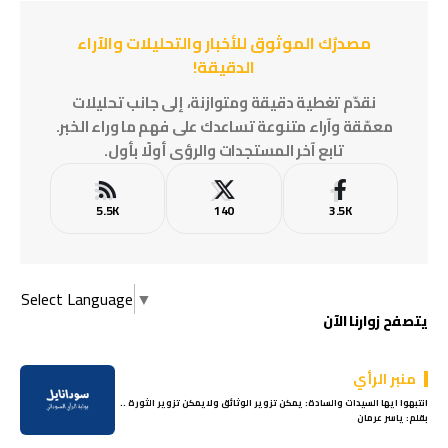
مصدرُك الموثوق للأخبار والتحليلات والآراء
الدقيقة!
نقدّم تغطية دقيقة ومتوازنة، إلى جانب تحليلات
معمّقة وآراء متنوعة تساعدك على فهم ما وراء الخبر.
تابع آخر المستجدات والرؤى أولًا بأول.
5.5K
140
3.5K
Select Language
▼
يتصفح زوارنا الآن
منبر الرأي
انتبهوا ايها السيدات والسادة: يمكن تزوير الوثائق ولايمكن تزوير الثورة ..
بقلم: ياسر عرمان