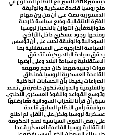
ديسمبر 2018 للسير مع النظام المخلوع في
منح روسيا قاعدة عسكرية.والوثيقة
الدستورية نصت على أن من بين مهام
الفترة الانتقالية: وضع سياسة خارجية
متوازنة:فأين التوازن بالانحياز لروسيا
ومنحها وجود عسكري داخل الأراضي
السودانية.والوثيقة نصت على أن تؤسس
السياسة الخارجية على الاستقلالية بما
يحقق سيادة البلاد.وكيف تتحقق
الاستقلالية وسيادة البلاد وعلى أرضها
قوات اجنبية،مهما كان حجم ومهمة
القاعدة العسكرية الروسيا،فمنطق
الصراعات يفيدنا بأن الحسابات الداخلية
والاقليمية والدولية، تكون حاضرة في تمدد
وتوسع القواعد والنفوذ العسكري الأجنبي.
سبق أن قرأنا للأحزاب السودانية معارضتها
موافقة رأس النظام السابق قاعدة
عسكرية لروسيا،ولكن،على الأقل، لم اطلع
على رفض القوى السياسية لمنح الحكومة
الانتقالية روسيا القاعدة العسكرية،عدا
حزب بناء السودان الذي أسس رفضه على