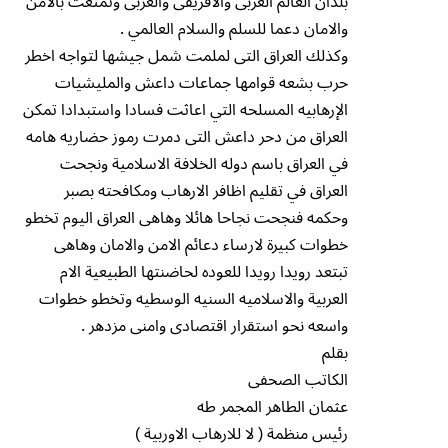
بلدان العالم الغربى والافريقى والعربى وتمتعت بالامن
والامان دعما للسلم والسلام العالمي .
وكذلك العراق التى لملمت شمل جيشها لتواجه اخطر
حرب بشعه قوامها جماعات داعش والمليشيات
الإرهابيه المسلحه التي اعاثت فسادا واستبدادا تمكن
العراق من دحر داعش التى دمرت رموز حضاريه هامه
في العراق باسم دوله الخلافة الاسلامية ونجحت
العراق في تقليم اظافر الارهاب ومكافحته بصبر
وحكمه فنجحت نجاحا هائلا وهاهى العراق اليوم تخطو
خطوات كبيرة لارساء دعائم الامن والامان وهاهى
تبتعد رويدا رويدا للعوده لحاضنتها الطبيعية الام
العربية والاسلاميه السنيه الوسطيه وتخطو خطوات
واسعه نحو استقرار اقتصادى وامنى مزدهر .
بقلم
الكاتب الصحفى
عثمان الطاهر المجمر طه
رئيس منظمة ( لا للارهاب الاوربية )