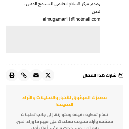
ومدير مركز السلام العالمي للتسامح الدينى .
لندن
elmugamar11@hotmail.com
شارك هذا المقال
مصدرُك الموثوق للأخبار والتحليلات والآراء
الدقيقة!
نقدّم تغطية دقيقة ومتوازنة، إلى جانب تحليلات
معمّقة وآراء متنوعة تساعدك على فهم ما وراء الخبر.
تابع آخر المستجدات والرؤى أولًا بأول.