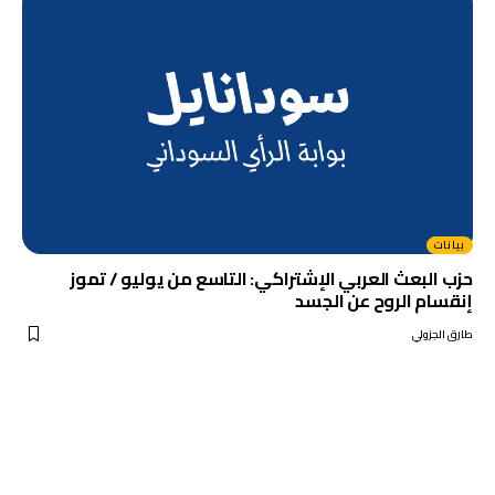
بيانات
حزب البعث العربي الإشتراكي: التاسع من يوليو / تموز
إنقسام الروح عن الجسد
طارق الجزولي