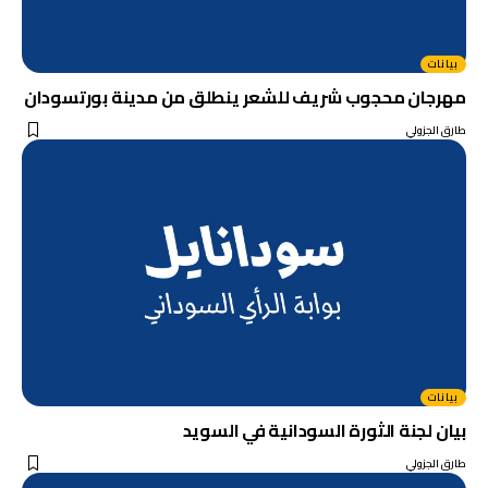
بيانات
مهرجان محجوب شريف للشعر ينطلق من مدينة بورتسودان
طارق الجزولي
بيانات
بيان لجنة الثورة السودانية في السويد
طارق الجزولي