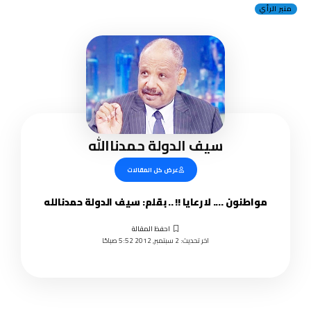
منبر الرأي
سيف الدولة حمدناالله
عرض كل المقالات
مواطنون …. لا رعايا !! .. بقلم: سيف الدولة حمدنالله
اخر تحديث: 2 سبتمبر, 2012 5:52 صباحًا