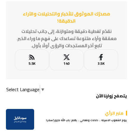
مصدرُك الموثوق للأخبار والتحليلات والآراء
الدقيقة!
نقدّم تغطية دقيقة ومتوازنة، إلى جانب تحليلات
معمّقة وآراء متنوعة تساعدك على فهم ما وراء الخبر.
تابع آخر المستجدات والرؤى أولًا بأول.
5.5K
140
3.5K
Select Language
▼
يتصفح زوارنا الآن
منبر الرأي
يوم الشعوب الاصيله .. دلالات ومعاني .. بقلم: باب الله كجور/سلارا