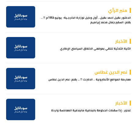
منبر الرأي
الدكتور عقيل احمد عقيل.. أول وكيل لوزارة الخارجـية- يوليو 1954م !! ..
بقلم: السفير جمال محمد إبراهيم
الأخبار
الآلية الثلاثية تلتقي بموقعي الاتفاق السياسي الإطاري
نصر الدين غطاس
معارضة المواقع الألكترونية .. الانترنت !! … بقلم: نصر الدين غطاس
الأخبار
غندور : إذا سقطت الحكومة بالبندقية فالبندقية المعاكسة واردة