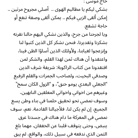
حاج موسى :
بشكي ليكم يا مظاليم الهوى .. أصلي مجروح مرتين ..
إمكن ألقى الزيي فيكم .. يمكن ألقى وصفة تنفع أو
حاجة تشفع.
ويا لجرحنا من جرح، والذين نشكي اليهم حالنا نقرنه
بشكرنا وتقديرنا، فنحن نشكر كل الذين كتبوا لنا
وإنزعجوا لغيابنا، ولأولئك الذين أساؤا الظن فينا،
واعتقدوا أن هناك ثمن لهذا القلم، والشكر لمن
افتقدونا من كتاب الراكوبة: شريفة شرف الدين
وصدقي البخيت، ولصاحب الجمرات والقلم الرفيع
“الجعلي البعدي يومو خنق”، و “الزول الكان سمح”
وغيرهم من اخواني واخواتي المعلقين النابهين،
وسوف نمضي نحو تحقيق حلمنا في بناء وطن يسع
الجميع، إن لم يكن لنا، فلأجيالنا القادمة. نعم، سوف
نمضي في المعركة ما دام هناك في جسدنا عرق
ينبض، وحتى يتوقف قلبنا عن الخفقان، مهما بلغ
الثمن الذي ندفعه في سبيل ذلك، والواقع، لم يبق