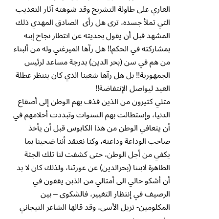
العاري على طاولة التشريح وقد شوهته آثار التعذيب
التي تملأ جسده، ترى هل رأى الصادق المهدي ذلك
المشهد قبل أن يقول بحديثه عن انتظار نجاح إبنه
بمشاركته في الحكم!! هل رآها الميرغني وله من ألبناء
من هم في سن (بحر الدين) بدرجة مساعد لرئيس
الجمهورية!! بل هل رآها شعبنا الذي كان ينتظر عطلة
العيد ليواصل الإنتفاضة!!
مثلي كثيرون من الذين قذف بهم الوطن إلى أصقاع
الدنيا، وإستطالت بهم السنوات وتبددت أحلامهم في
أن يتعافي الوطن من هذا الكابوس قبل أن يأخذ
صاحب الوداعة وداعته، وكنا نعتقد أننا ضحينا بما
يكفي من أجل الوطن، حتى كشفت لنا تلك الجثة
الطاهرة لابننا (بحرالدين) عن عورتنا، ولذلك كان لا بد
أن أشكو حالي الى أمثالي من الذبن يقفون في
الرصيف في إنتظار التغيير، فالشكوى – بين
المكلومين- تزيل الأسى، وقد قالها الشاعر التيجاني