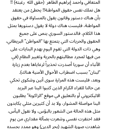
المتعافي واحمد إبراهيم الطاهر (حقٌق الله رغبته) !!
هل نملك نفس حقوق المواطنة!! يخطئ من يعتقد
بأن هناك دستور وقانون يقول بالمساواة في حقوق
المواطنة، فليست هناك دولة لا يقول دستورها بمثل
هذا الكلام، فالدستور السوري ينص على جميع
الحقوق والحريات التي يتمتع بها “المواطن” البريطاني،
وهي ذات الدولة التي تقوم اليوم بهدم البنايات على
من فيها لمجرد مطالبتهم بالحرية وتغيير النظام (في
الأنباء أن سوريا أصدرت تحذيراً لرعاياها بعدم زيارة
“لبنان” بسبب اضطراب الأحوال الأمنية هناك).
وبعد، فليست هذه المرارة سوى أنين وشكوى تحكي
عن حالنا للقراء الكرام الذين كتبوا الينا عبر البريد
الاليكتروني أو بالتعليق في موقع “الراكوبة” يطلبون
الينا مواصلة المشوار، ولا بد أن كثيرين مثلي يكابدون
مثل هذه الحالة من الشعور بالبؤس، ولا نقول اليأس،
فقد احتقرت نفسي وشعرت بضآلة مقداري من يوم
شاهدت صورة الشهيد (بحر الدين) وهو ممدد بجسده