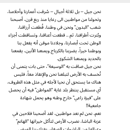
نحن جيل – بل ثلاثة أجيال – سُرقت أعمارنا وأحلامنا،
وتحولنا من مواطنين الى رعايا منذ ربع قرن، أصبحنا
شعب “البدون” ونحن في وطننا، قُطعت أرزاقنا،
وبُترت أطرافنا، ثم .. قطعت أعناقنا، وتساقطت أجزاء
الوطن تحت أبصارنا، وجلادنا موقن أنه يفعل بنا
وبوطننا خيراً، يضربنا بالكرباج ويمنعنا الأنين، يقمعنا
بالحديد ويمنعنا الشكوى.
نحن جيل ضاقت به “الوسيعة”، حتى بات يتمنى أن
تُخسف به الأرض لتبلعنا نحن والإنقاذ معاً، فليس
هناك ما يستحق أن نحيا لأجله في مثل هذه الظروف،
أي مستقبل ينتظر بلد غاية “المواطن” فيه أن يحصل
على “فيزة راعي” خارج وطنه وهو يحمل شهادة
جامعية!!
نعم، نحن لم نعد مواطنين، لقد أضحينا فلاحين في
عزبة الباشا، نضرب الأرض لتأكل خيراتها “الهانم”
وعيالها من الباشوات الصغار، يفتك بنا المرض