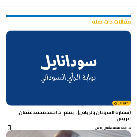
مقالات ذات صلة
منبر الرأي
(سفارة السودان بالرياض) .. بقلم: د. احمد محمد عثمان
ادريس
د . أحمد محمد عثمان إدريس