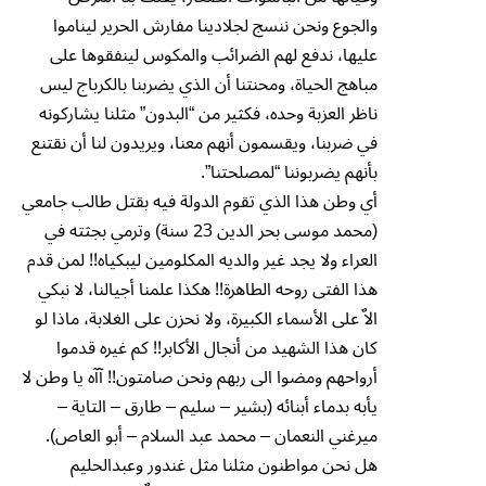
والجوع ونحن ننسج لجلادينا مفارش الحرير ليناموا
عليها، ندفع لهم الضرائب والمكوس لينفقوها على
مباهج الحياة، ومحنتنا أن الذي يضربنا بالكرباج ليس
ناظر العزبة وحده، فكثير من “البدون” مثلنا يشاركونه
في ضربنا، ويقسمون أنهم معنا، ويريدون لنا أن نقتنع
بأنهم يضربوننا “لمصلحتنا”.
أي وطن هذا الذي تقوم الدولة فيه بقتل طالب جامعي
(محمد موسى بحر الدين 23 سنة) وترمي بجثته في
العراء ولا يجد غير والديه المكلومين ليبكياه!! لمن قدم
هذا الفتى روحه الطاهرة!! هكذا علمنا أجيالنا، لا نبكي
الاٌ على الأسماء الكبيرة، ولا نحزن على الغلابة، ماذا لو
كان هذا الشهيد من أنجال الأكابر!! كم غيره قدموا
أرواحهم ومضوا الى ربهم ونحن صامتون!! آآه يا وطن لا
يأبه بدماء أبنائه (بشير – سليم – طارق – التاية –
ميرغني النعمان – محمد عبد السلام – أبو العاص).
هل نحن مواطنون مثلنا مثل غندور وعبدالحليم