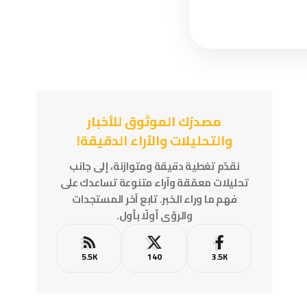
مصدرُك الموثوق للأخبار
والتحليلات والآراء الدقيقة!
نقدّم تغطية دقيقة ومتوازنة، إلى جانب
تحليلات معمّقة وآراء متنوعة تساعدك على
فهم ما وراء الخبر. تابع آخر المستجدات
والرؤى أولًا بأول.
5.5K
140
3.5K