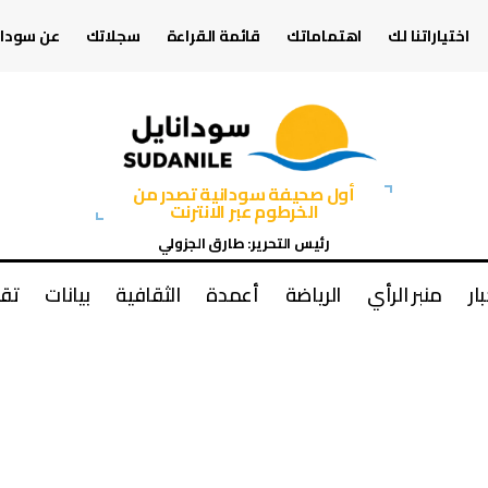
اختياراتنا لك
اهتماماتك
قائمة القراءة
سجلاتك
عن سودان
أول صحيفة سودانية تصدر من
الخرطوم عبر الانترنت
رئيس التحرير: طارق الجزولي
بار
منبر الرأي
الرياضة
أعمدة
الثقافية
بيانات
تقا