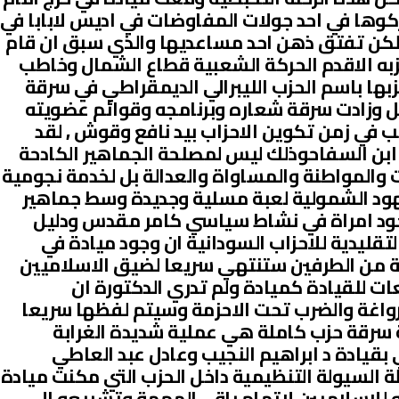
ركوها في احد جولات المفاوضات في اديس لابابا في
كن تفتق ذهن احد مساعديها والذي سبق ان قام
زبه الاقدم الحركة الشعبية قطاع الشمال وخاطب
ها باسم الحزب الليبرالي الديمقراطي في سرقة
ل وزادت سرقة شعاره وبرنامجه وقوائم عضويته
 في زمن تكوين الاحزاب بيد نافع وقوش , لقد
 ابن السفاحوذلك ليس لمصلحة الجماهير الكادحة
ت والمواطنة والمساواة والعدالة بل لخدمة نجومية
ود الشمولية لعبة مسلية وجديدة وسط جماهير
ود امراة في نشاط سياسي كامر مقدس ودليل
تقليدية للاحزاب السودانية ان وجود ميادة في
ية من الطرفين ستنتهي سريعا لضيق الاسلاميين
ت للقيادة كميادة ولم تدري الدكتورة ان
رواغة والضرب تحت الاحزمة وسيتم لفظها سريعا
سرقة حزب كاملة هي عملية شديدة الغرابة
 بقيادة د ابراهيم النجيب وعادل عبد العاطي
 السيولة التنظيمية داخل الحزب التي مكنت ميادة
للاسلاميين لاتمام باقي المهمة وتشييعه الى