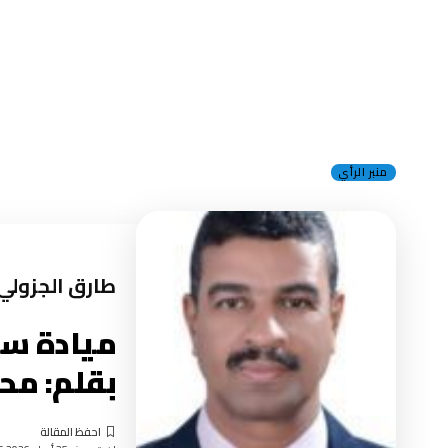
منبر الرأي
طارق الجزولي
ميادة سوا
بقلم: مح