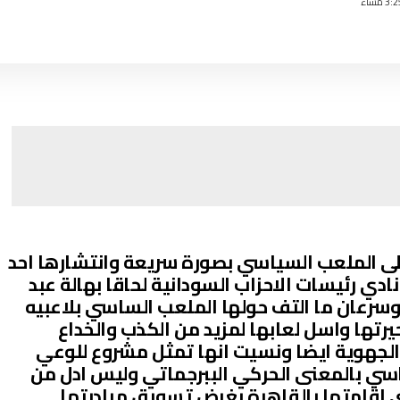
ى الملعب السياسي بصورة سريعة وانتشارها احد
ادي رئيسات الاحزاب السودانية لحاقا بهالة عبد
,وسرعان ما التف حولها الملعب الساسي بلاعبيه
رتها واسل لعابها لمزيد من الكذب والخداع
الجهوية ايضا ونسيت انها تمثل مشروع للوعي
اسي بالمعنى الحركي الببرجماتي وليس ادل من
تي اقامتها بالقاهرة بغرض تسويق مبادرتها