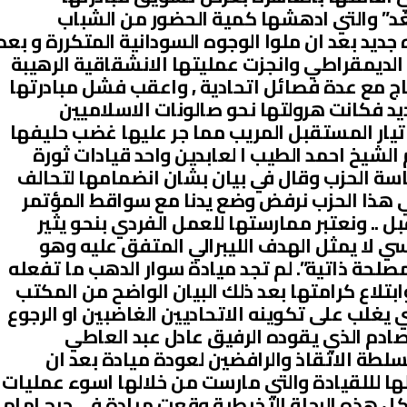
د” والتي ادهشها كمية الحضور من الشباب
ديد بعد ان ملوا الوجوه السودانية المتكررة و بعد
ي الديمقراطي وانجزت عمليتها الانشقاقية الرهيبة
دماج مع عدة فصائل اتحادية , واعقب فشل مبادرتها
د فكانت هرولتها نحو صالونات الاسلاميين
يار المستقبل المريب مما جر عليها غضب حليفها
 الشيخ احمد الطيب ا لعابدين واحد قيادات ثورة
ئاسة الحزب وقال في بيان بشان انضمامها لتحالف
 هذا الحزب نرفض وضع يدنا مع سواقط المؤتمر
. ونعتبر ممارستها للعمل الفردي بنحو يثير
 لا يمثل الهدف الليبرالي المتفق عليه وهو
حة ذاتية”. لم تجد ميادة سوار الدهب ما تفعله
بتلاع كرامتها بعد ذلك البيان الواضح من المكتب
ي يغلب على تكوينه الاتحاديين الغاضبين او الرجوع
مصادم الذي يقوده الرفيق عادل عبد العاطي
طة الاتقاذ والرافضين لعودة ميادة بعد ان
ها لللقيادة والتي مارست من خلالها اسوء عمليات
 كل هذه الرحلة التخبطية وقعت ميادة في حرج امام