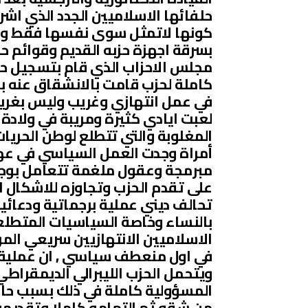
حلفائها الاسلاميين الجدد الذي اش
كونها لاتمثل سوى نفسها فقط ول
بسرقة اجهزة حزبه القديم وقوائم ح
مجلس الاحزاب الذي قام بتسجيل حزب
كاملة لحزب قامت بالانشقاق عنه ب
في عمل انتهازي وغريب وليس بغريب
لعبت ايادي كثيرة ومريبة في ولادة
المغلوبة والتي تتطلع لوطن الحريا
أمراة وجدت العمل السياسي في عه
مبرمجة وعقول ملغمة تتعامل بوج
على تقدم الحزب وتجاوزه للاشكال ال
تحالف ديني عملية برجماتية ودعائ
بالنساء وخاصة السياسيات المتطلعا
الاسلاميين الانتهازيين سريعي الم
في اول منعطف سياسي , ان عملية 
ويتحمل الحزب الليبرالي الديمقراطي
المسؤولية كاملة في ذلك بسبب حالة
من شقه ثم التهامه كاملا وتقديمه 