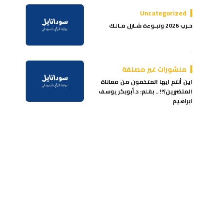
Uncategorized
حـرب 2026 ونبـوءة شـارل مـالـك
منشورات غير مصنفة
اين أنتم ايها المتخمون من معاناة
المتضررين؟!! .. بقلم: د.أبوبكر يوسف
ابراهيم