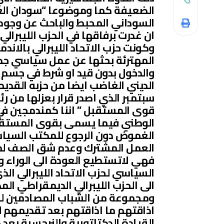
الضعيفة كما وموضوعا “سودان الغ
السوداني المحبط والباحث عن وجوه ج
ان غدرت برفاقها في الحزب الليبرال
وكونت حزب الاتحاد الليبرالي بالان
المهترئة بحثها عن عمل سياسي جدي
والدخول بدون قيد او شرط في جسم ت
الديني الغاضب ايضا من حزبه القديم
سبتمبر الذي اصدر قرار بعزلها من ر
قوى المستقبل ” اننا كمندمجين في
الوطني فيما يسمى بقوى المستقبل .
الغموض دون الرجوع للمكتب السياسي
العمل المشترك وعدم شق الصف لمصل
فهي لاتستطيع العودة الى الوراء وا
السياسي لحزب الاتحاد الليبرالي الذ
الى الحزب الليبرالي الديمقراطي ال
ومجموعة من الشباب المصادمين لسل
اذاقتهم ما اذاقتهم بعد تقديمهم ل
القيادة الدكتاتورية والنرجسية بعد