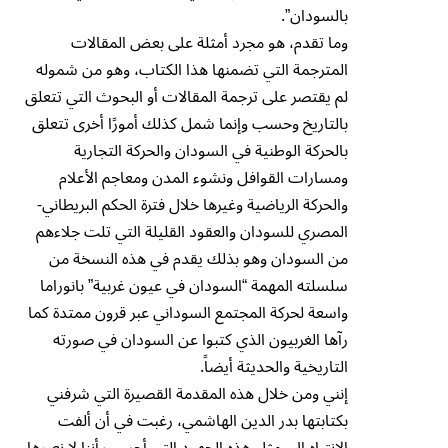
بالسودان”.
وما تقدم، هو مجرد أمثلة على بعض المقالات
المترجمة التي تضمنها هذا الكتاب، وهو من شموله
لم يقتصر على ترجمة المقالات أو البحوث التي تتعلق
بالتاريخ وحسب وإنما شمل كذلك أمورًا أخرى تتعلق
بالحركة الوطنية في السودان والحركة التجارية
ومسارات القوافل ونشوء المدن ومعاجم الأعلام
والحركة الرياضية وغيرها خلال فترة الحكم البريطاني-
المصري للسودان والعقود القليلة التي تلت جلاءهم
من السودان وهو بذلك يقدم في هذه النسخة من
سلسلته المهمة “السودان في عيون غربية” بانوراما
واسعة لحركة المجتمع السوداني عبر قرون ممتدة كما
رآها الغربيون الذي كتبوا عن السودان في صورته
التاريخية والحديثة أيضاً.
إنني ومن خلال هذه المقدمة القصيرة التي شرفني
بكتابتها بدر الدين الهاشمي، رغبت في أن ألفت
الانتباه إلى مثل هذه الجهود التي أحسب أننا لا نعيرها