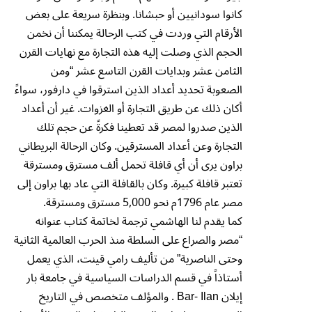
كانوا سودانيين أو حبشانا. وبنظرة سريعة على بعض
الأرقام التي وردت في كتب الرحالة يمكننا أن نخمن
الحجم الذي وصلت إليه هذه التجارة مع نهايات القرن
الثامن عشر وبدايات القرن التاسع عشر “ومن
الصعوبة تحديد أعداد الذين استرقوا في دارفور، سواءً
أكان ذلك عن طريق التجارة أو الغزوات. غير أن أعداد
الذين صدروا لمصر قد تعطينا فكرةً عن حجم تلك
التجارة وعن أعداد المسترقين. وكان الرحالة البريطاني
براون يرى أن أي قافلة تحمل ألف مسترق ومسترقة
تعتبر قافلة كبيرة. وكان بالقافلة التي عاد بها براون إلى
مصر عام 1796م نحو 5,000 مسترق ومسترقة.
كما يقدم لنا الهاشمي ترجمة لخاتمة كتاب عنوانه
“مصر والصراع على السلطة منذ الحرب العالمية الثانية
وحتى الناصرية” من تأليف رامي قينت، الذي يعمل
أستاذاً في قسم الدراسات السياسية في جامعة بار
إيلان Bar- Ilan . والمؤلف متخصص في التاريخ