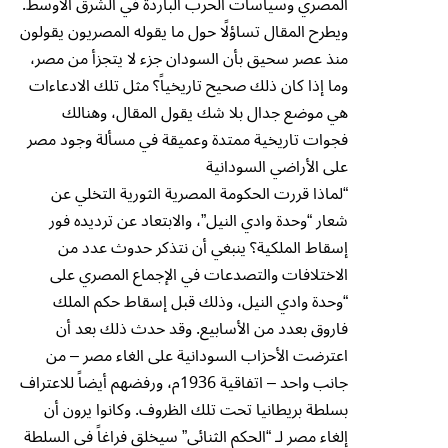
المصري وسياسات الحرب الباردة في الشرق الأوسط.
ويطرح المقال تساؤلًا حول ما يقوله المصريون يقولون
منذ عصر سحيق بأن السودان جزء لا يتجزأ من مصر،
وما إذا كان ذلك صحيح تاريخياً؟ مثل تلك الادعاءات
هي موضع جدال بلا شك يقول المقال، وهنالك
فجوات تاريخية ممتدة وعميقة في مسألة وجود مصر
على الأراضي السودانية
“لماذا قررت الحكومة المصرية الثورية التخلي عن
شعار “وحدة وادي النيل”، والابتعاد عن ترديده فور
إسقاط الملكية؟ ينبغي أن نتذكر حدوث عدد من
الاختلافات والتصدعات في الإجماع المصري على
“وحدة وادي النيل، وذلك قبل إسقاط حكم الملك
فاروق بعدد من الأسابيع. وقد حدث ذلك بعد أن
اعترضت الأحزاب السودانية على الغاء مصر – من
جانب واحد – اتفاقية 1936م، ورفضهم أيضاً للاعتراف
بسلطة بريطانيا تحت تلك الظروف. وكانوا يرون أن
إلغاء مصر لـ “الحكم الثنائي” سيخلق فراغاً في السلطة