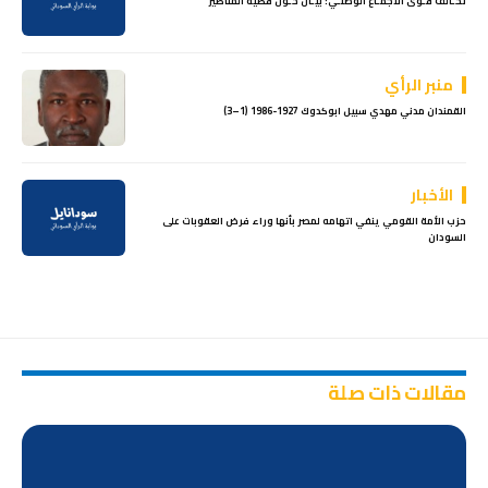
تحـالف قـوى الاجمـاع الوطنـي: بيـان حـول قضية المناصير
منبر الرأي
القمندان مدني مهدي سبيل ابوكدوك 1927-1986 (1–3)
الأخبار
حزب الأمة القومي ينفي اتهامه لمصر بأنها وراء فرض العقوبات على
السودان
مقالات ذات صلة