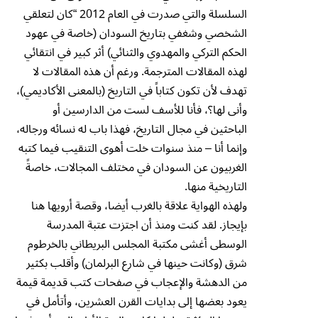
السلسلة والتي صدرت في العام 2012 “كان لتعلقي
الشخصي وشغفي بتاريخ السودان (خاصة في عهود
الحكم التركي والمهدوي والثنائي) أثر كبير في انتقائي
لهذه المقالات المترجمة. ورغم أن هذه المقالات لا
تهدف لأن تكون كتاباً في التاريخ (بالمعنى الأكاديمي)،
وأنى لها؟، فأنا للأسف لست من الدارسين أو
الباحثين في مجال التاريخ، فهذا باب له نسائه ورجاله،
وإنما أنا – منذ سنوات خلت أهوى التنقيب فيما كتبه
الغربيون عن السودان في مختلف المجالات، خاصةً
التاريخية منها.
ولهذه الهواية علاقة بالغرب أيضا، وقصة أرويها هنا
بإيجاز. لقد كنت ومنذ أن اجتزت عتبة المدرسة
الوسطى أغشى مكتبة المجلس البريطاني بالخرطوم
شرق (وكانت حينها في شارع البرلمان) وأقلب بكثير
من الدهشة والإعجاب في صفحات كتب قديمة قيمة
يعود بعضها إلى بدايات القرن العشرين، وأتأمل في