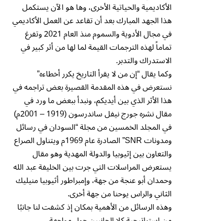
الأكاديمية والحياتية الأخرى، وها هو الآن يستكمل
هذا الجهد المبارك بعد أن تقاعد عن العمل الأكاديمي
في مجال الأدوية والسموم منذ العام 2021 وتفرغ
تماماً لهذه الترجمات القيمة لما لها من أثر كبير في
الاستدراك والتدبر.
وكما يقال “إن من لا يقرأ التاريخ يكرر أخطاءه”
نستعرض في هذه المقدمة القصيرة بعض تراجمه في
هذا الأثر الذي بين أيديكم، ونبدأ ببعض ما ورد في
مقال نشره جورج نيفل ساندرسون (1919 – 2001م)
في المجلد الخمسين من مجلة “السودان في رسائل
ومدونات SNR” الصادرة عام 1969م ويتناول الصراع
والتعاون بين إثيوبيا والدولة المهدية وهو مقال
يستعرض المراسلات التي جرت بين الخليفة عبد الله
وحمدان أبو عنجة من جهة، وإمبراطور أثيوبيا منيليك
الثاني والراس يوحنا من جهة أخرى.
وهذه الرسائل من الأهمية بمكان إذ كشفت لنا جانبًا
من استراتيجية كلا الجانبين حول مواجهة