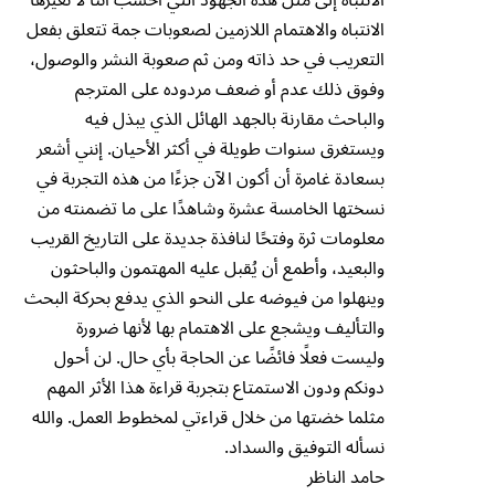
الانتباه والاهتمام اللازمين لصعوبات جمة تتعلق بفعل
التعريب في حد ذاته ومن ثم صعوبة النشر والوصول،
وفوق ذلك عدم أو ضعف مردوده على المترجم
والباحث مقارنة بالجهد الهائل الذي يبذل فيه
ويستغرق سنوات طويلة في أكثر الأحيان. إنني أشعر
بسعادة غامرة أن أكون الآن جزءًا من هذه التجربة في
نسختها الخامسة عشرة وشاهدًا على ما تضمنته من
معلومات ثرة وفتحًا لنافذة جديدة على التاريخ القريب
والبعيد، وأطمع أن يُقبل عليه المهتمون والباحثون
وينهلوا من فيوضه على النحو الذي يدفع بحركة البحث
والتأليف ويشجع على الاهتمام بها لأنها ضرورة
وليست فعلًا فائضًا عن الحاجة بأي حال. لن أحول
دونكم ودون الاستمتاع بتجربة قراءة هذا الأثر المهم
مثلما خضتها من خلال قراءتي لمخطوط العمل. والله
نسأله التوفيق والسداد.
حامد الناظر