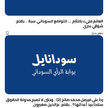
العالم مليء باللئام …. التواضع السوداني سبة .. بقلم:
شوقي بدري
شوقي بدري
رداً على فيصل محمد صالح (2) .. وحتى لا تصبح مدونة الحقوق
سلاحاً بيد أعدائها !! .. بقلم: عزالدين صغيرون