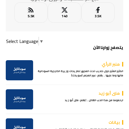
5.5K
140
3.5K
Select Language
▼
يتصفح زوارنا الآن
منبر الرأي
الكثير المثير حول حلايب تحت المجهر تصريحات وزيرة الخارجية السودانية
مالها وما عليها .. بقلم: عبير المجمر (سويكت)
منى أبو زيد
ارحموها من هذا الحب القاتل ..!بقلم: منى أبو زيد
بيانات