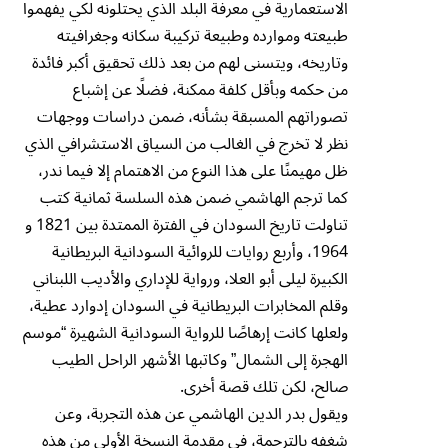
الاستعمارية في معرفة البلد الذي يحتلونه لكي يفهموا
طبيعته وموارده وطبيعة تركيبة سكانه وجغرافيته
وتاريخه، ويتسنى لهم من بعد ذلك تحقيق أكبر فائدة
من حكمه وبأقل كلفة ممكنة، فضلًا عن إشباع
تصوراتهم المسبقة بشأنه، ضمن دراسات ووجهات
نظر لا تخرج في الغالب من السياق الاستشرافي الذي
ظل مهيمنًا على هذا النوع من الاهتمام إلا فيما ندر،
كما ترجم الهاشمي ضمن هذه السلسة ثمانية كتب
تناولت تاريخ السودان في الفترة الممتدة بين 1821 و
1964، وأربع روايات للروائية السودانية البريطانية
الكبيرة ليلى أبو العلا، ورواية للإداري والأديب اللبناني
وقلم المخابرات البريطانية في السودان إدوارد عطية،
ولعلها كانت إرهاصًا للرواية السودانية الشهيرة “موسم
الهجرة إلى الشمال” وكاتبها الأشهر الراحل الطيب
صالح، لكن تلك قصة أخرى.
ويقول بدر الدين الهاشمي عن هذه التجربة، وعن
شغفه بالترجمة، في مقدمة النسخة الأولى من هذه