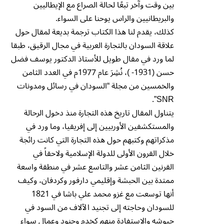
بين وقت وآخر تبعًا لحالة الصراع مع الإيطاليين
والبريطانيين والراس يوحنا على السواء.
كذلك، يقدم لنا هذا الكتاب ترجمة بديعة لمقال حول
علاقة السودان بالتجارة العربية في مجال الرقيق، طبقا
لما ورد في مقال طويل للأستاذ الدكتور يوسف فضل
حسن (1931- )، نُشِرَ عام 1977م في العدد الثامن
والخمسين من مجلة “السودان في رسائل ومدونات
SNR”.
يتناول المقال تاريخ هذه التجارة منذ دخول الرحالة
والمستكشفين الأوربيين إلى إفريقيا، وما ورد في
مذكراتهم وكتبهم حول هذه التجارة التي كانت رائجة
خلال القرون الأولى للدولة الإسلامية ولاحقاً في
القرنين الثامن عشر والتاسع عشر في منطقة واسعة
ممتدة بين الحبشة وإقليمي دارفور وكردفان، وكيف
أنها توسعت مع غزو محمد علي باشا في 1821
للسودان وحاجته إلى تجنيد الآلاف من السود في
جيوشه والاستفادة منهم كخدم وجنود وعمال سواء