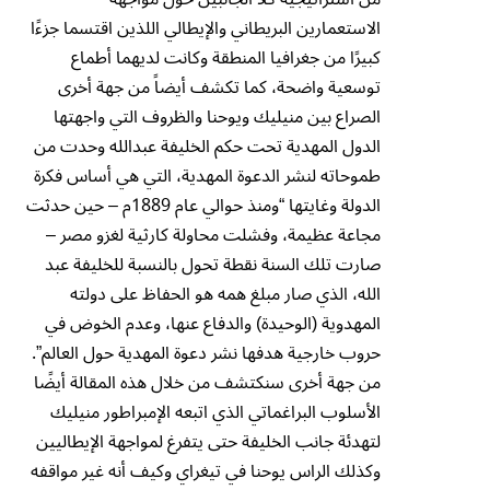
الاستعمارين البريطاني والإيطالي اللذين اقتسما جزءًا
كبيرًا من جغرافيا المنطقة وكانت لديهما أطماع
توسعية واضحة، كما تكشف أيضاً من جهة أخرى
الصراع بين منيليك ويوحنا والظروف التي واجهتها
الدول المهدية تحت حكم الخليفة عبدالله وحدت من
طموحاته لنشر الدعوة المهدية، التي هي أساس فكرة
الدولة وغايتها “ومنذ حوالي عام 1889م – حين حدثت
مجاعة عظيمة، وفشلت محاولة كارثية لغزو مصر –
صارت تلك السنة نقطة تحول بالنسبة للخليفة عبد
الله، الذي صار مبلغ همه هو الحفاظ على دولته
المهدوية (الوحيدة) والدفاع عنها، وعدم الخوض في
حروب خارجية هدفها نشر دعوة المهدية حول العالم”.
من جهة أخرى سنكتشف من خلال هذه المقالة أيضًا
الأسلوب البراغماتي الذي اتبعه الإمبراطور منيليك
لتهدئة جانب الخليفة حتى يتفرغ لمواجهة الإيطاليين
وكذلك الراس يوحنا في تيغراي وكيف أنه غير مواقفه