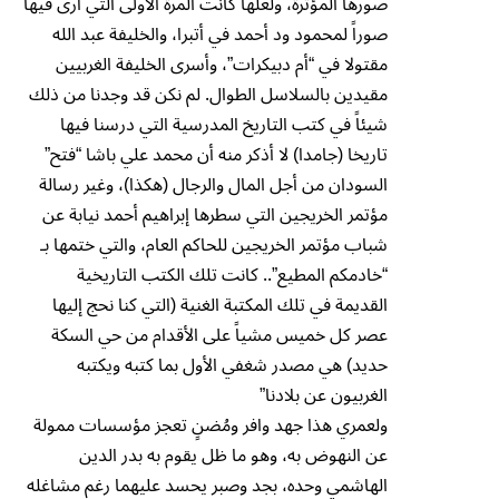
صورها المؤثرة، ولعلها كانت المرة الأولى التي أرى فيها
صوراً لمحمود ود أحمد في أتبرا، والخليفة عبد الله
مقتولا في “أم دبيكرات”، وأسرى الخليفة الغربيين
مقيدين بالسلاسل الطوال. لم نكن قد وجدنا من ذلك
شيئاً في كتب التاريخ المدرسية التي درسنا فيها
تاريخا (جامدا) لا أذكر منه أن محمد علي باشا “فتح”
السودان من أجل المال والرجال (هكذا)، وغير رسالة
مؤتمر الخريجين التي سطرها إبراهيم أحمد نيابة عن
شباب مؤتمر الخريجين للحاكم العام، والتي ختمها بـ
“خادمكم المطيع”.. كانت تلك الكتب التاريخية
القديمة في تلك المكتبة الغنية (التي كنا نحج إليها
عصر كل خميس مشياً على الأقدام من حي السكة
حديد) هي مصدر شغفي الأول بما كتبه ويكتبه
الغربيون عن بلادنا”
ولعمري هذا جهد وافر ومُضنٍ تعجز مؤسسات ممولة
عن النهوض به، وهو ما ظل يقوم به بدر الدين
الهاشمي وحده، بجد وصبر يحسد عليهما رغم مشاغله