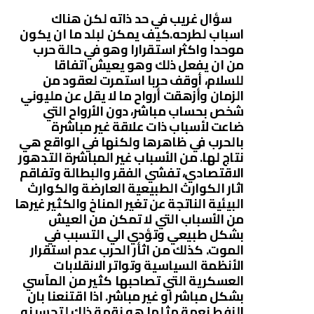
سؤال غريب في حد ذاته لكن هناك
اسباب لطرحه.كيف يمكن لبلد ما ان يكون
موحدا واكثر استقرارا وهو في حالة حرب
من ان يفعل ذلك وهو يعيش اتفاقا
للسلام، أوقف حربا استمرت لعقود من
الزمان وأزهقت أرواح ما لا يقل عن مليوني
شخص بحساب مباشر، دون الأرواح التي
ضاعت لأسباب ذات علاقة غير مباشرة
بالحرب في ظاهرها ولكنها في الواقع هي
نتاج لها. من الأسباب غير المباشرة التدهور
الاقتصادي، تفشي الفقر والبطالة وتفاقم
اثار الكوارث الطبيعية العارضة والكوارث
البيئية الناتجة عن تغير المناخ والكثير غيرها
من الأسباب التي لا تمكن من العيش
بشكل طبيعي وتؤدي الي التسبب في
الموت. كذلك من اثأر الحرب عدم استقرار
الأنظمة السياسية وتواتر الانقلابات
العسكرية التي تصاحبها كثير من المآسي
بشكل مباشر او غير مباشر. اذا اقتنعنا بان
النفط نعمة مثلما هو نقمة ذلك لتحسينه