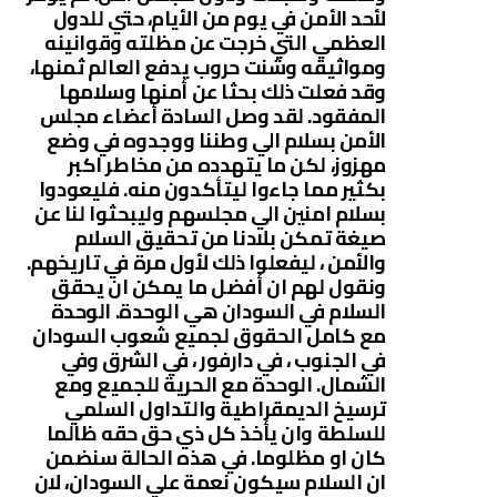
لأحد الأمن في يوم من الأيام، حتي للدول
العظمي التي خرجت عن مظلته وقوانينه
ومواثيقه وشنت حروب يدفع العالم ثمنها،
وقد فعلت ذلك بحثا عن أمنها وسلامها
المفقود. لقد وصل السادة أعضاء مجلس
الأمن بسلام الي وطننا ووجدوه في وضع
مهزوز، لكن ما يتهدده من مخاطر اكبر
بكثير مما جاءوا ليتأكدون منه. فليعودوا
بسلام امنين الي مجلسهم وليبحثوا لنا عن
صيغة تمكن بلادنا من تحقيق السلام
والأمن ، ليفعلوا ذلك لأول مرة في تاريخهم.
ونقول لهم ان أفضل ما يمكن ان يحقق
السلام في السودان هي الوحدة. الوحدة
مع كامل الحقوق لجميع شعوب السودان
في الجنوب ، في دارفور ، في الشرق وفي
الشمال. الوحدة مع الحرية للجميع ومع
ترسيخ الديمقراطية والتداول السلمي
للسلطة وان يأخذ كل ذي حق حقه ظالما
كان او مظلوما. في هذه الحالة سنضمن
ان السلام سيكون نعمة علي السودان، لان