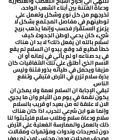
تنتهي الي إخراج أشباح التعصب والعنصرية
ودعاة الفتنة بين أبناء الشعب الواحد،
تخرجهم من كل نوع وشكل وتعمل علي
توطينهم في مفاصل المجتمع بشكل لا
يزعزع الاستقرار فحسب وإنما يذهب بريح
شيء كان يدعي (وطن الجدود)، كيف
لسلام بالله ان يفعل ذلك؟ لا بد ان هناك
خطأ فظيع قد وقع. يبدو ان السلام لم يقع
في يد صناعه او لم يأتي في زمانه أو ان
الاسم الذي أطلق علي تلك الاتفاقيات كان
مزيفا ويحمل في طياته بذور فتنة وليس
بذرة سلام تزرع في الأرض فتبقي وتنفع
الناس.
تبقي الإجابة ان السلام نعمة ولا يمكن ان
يكون نقمة في يوم من الأيام وان ما يجري
الان لا علاقة له من بعيد او قريب بالسلام
وإنما هو ابن شرعي للحرب. اذا كان هناك
سلام ودعاة سلام وطلاب سلام فليثبتوا لنا
ذلك بالعمل والممارسة الفعلية علي الأرض
دون تصريحات وندوات ومؤتمرات ومقالات
وصحف ومجلات ودون مجلس امن، لم يوفر