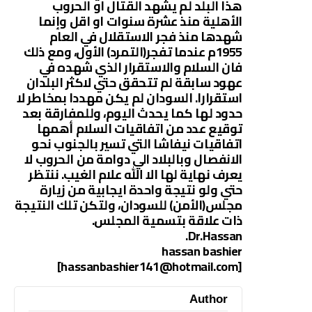
هذا البلد لم يشهد القتال او الحروب
الأهلية منذ عشرة سنوات او اقل وإنما
شهدها منذ فجر الاستقلال في العام
1955م عندما تفجر(التمرد) الأول، ومع ذلك
فان السلام والاستقرار الذي شهده في
عهود سابقة لم تتحقق حتي لاكثر البلدان
استقرارا. السودان لم يكن مهددا بمخاطر لا
حدود لها كما يحدث اليوم، وللمفارقة بعد
توقيع عدد من اتفاقيات السلام أهمها
اتفاقيات نيفاشا التي تسير بالجنوب نحو
الانفصال وبالبلاد الي دوامة من الحروب لا
يعرف نهاية لها الا الله علام الغيب. ننتظر
حتي ولو نتيجة واحدة ايجابية من زيارة
مجلس(الأمن) للسودان، ولتكن تلك النتيجة
ذات علاقة بتسمية المجلس.
Dr.Hassan.
hassan bashier
[hassanbashier141@hotmail.com]
Author