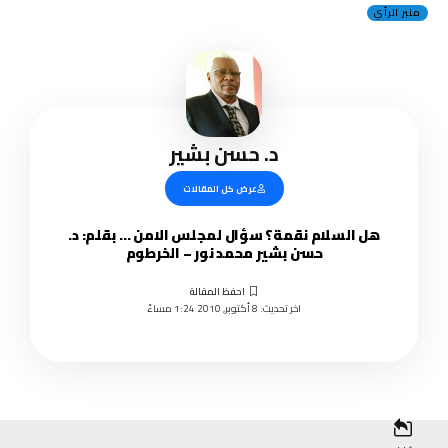
منبر الرأي
د. حسن بشير
عرض كل المقالات
هل السلام نقمة؟ سؤال لمجلس الامن … بقلم: د.
حسن بشير محمد نور – الخرطوم
اخر تحديث: 8 أكتوبر, 2010 1:24 مساءً