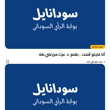
منبر الرأي
أنا غايتو آمنت .. بقلم: د. عزت ميرغني طه
د. عزت ميرغني طه