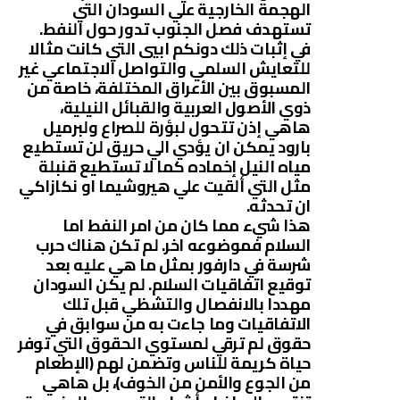
الهجمة الخارجية علي السودان التي
تستهدف فصل الجنوب تدور حول النفط.
في إثبات ذلك دونكم ابيي التي كانت مثالا
للتعايش السلمي والتواصل الاجتماعي غير
المسبوق بين الأعراق المختلفة، خاصة من
ذوي الأصول العربية والقبائل النيلية،
هاهي إذن تتحول لبؤرة للصراع ولبرميل
بارود يمكن ان يؤدي الي حريق لن تستطيع
مياه النيل إخماده كما لا تستطيع قنبلة
مثل التي ألقيت علي هيروشيما او نكازاكي
ان تحدثه.
هذا شيء مما كان من امر النفط اما
السلام فموضوعه اخر. لم تكن هناك حرب
شرسة في دارفور بمثل ما هي عليه بعد
توقيع اتفاقيات السلام. لم يكن السودان
مهددا بالانفصال والتشظي قبل تلك
الاتفاقيات وما جاءت به من سوابق في
حقوق لم ترقي لمستوي الحقوق التي توفر
حياة كريمة للناس وتضمن لهم (الإطعام
من الجوع والأمن من الخوف)، بل هاهي