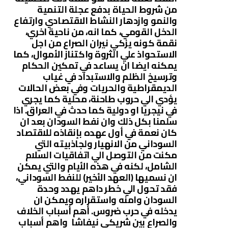
من شروط الحياة بدفع عجلة التنمية
والنمو وازدهار النشاط الاقتصادي وارتفاع
الدخل القومي، كما انه، من ناحية اخري،
نقمة كونه يزكي نيران الصراع من اجل
الاستحواذ علي الثروة واكتناز الأموال، كما
يمكنه ايضا ان يساعد في تمكين الحكام
وترسيخ الظلم والاستبداد في غياب
الديمقراطية والحريات وفي بعض الحالات
يؤدي الي حروب طاحنة، محلية كما يجري
في نيجريا او دولية كما حدث في العراق. اذا
سلمنا بكل ذلك وان نفط السودان بعد ان
كان نعمة في أول عهده بإنقاذه للاقتصاد
السوداني من الانهيار ولجاذبيته التي
مكنت من التوصل الي اتفاقيات السلام
الشامل، لكنه في هذه الأيام والتي يمكن
ان نسميها (العهد الأخير) للنفط السوداني،
فقد تحول الي خطر داهم يهدد وحدة
السودان وامنه واستقراره ويمكن ان
يدخله في حرب ضروس. أهم أسباب الخلاف
والصراع بين شريكي نيفاشا واهم أسباب