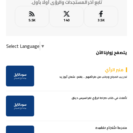
تابع آخر المستجدات والرؤى أولًا بأول.
5.5K
140
3.5K
Select Language
▼
يتصفح زوارنا الآن
منبر الرأي
تدريب الحجاج وجانب من طرائفهم .. بقلم: عثمان أبوزيد
تأملات في كتاب صراط الرؤي لفرانسيس دينق
متلازمةُ التَّشرْذُمِ المُقْعِدة