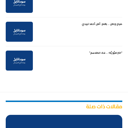
ضياع وطن .. بقلم: أمل أحمد تبيدي
“الترامبَّويَّة؛ .. فك الطلاسم”
مقالات ذات صلة