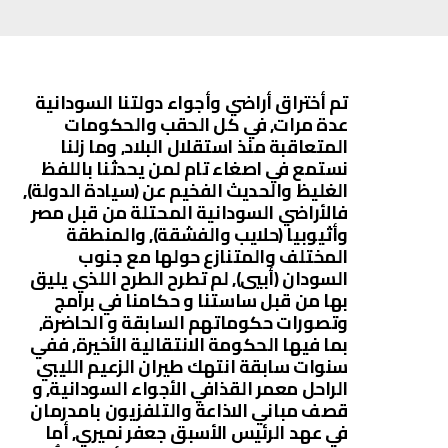
تم أختراق أراضي وأجواء دولتنا السودانية
عدة مرات, في كل الحقب والحكومات
المتعاقبة منذ استقلال البلاد, وما زلنا
نستمع في اصغاء تام لمن يحدثنا باللفظ
الغليظ والحديث الفخيم عن (سيادة الدولة),
فالأراضي السودانية المحتلة من قبل مصر
وأثيوبيا (حلايب والفشقة), والمنطقة
المختلف والمتنازع حولها مع جنوب
السودان (أبيي), لم تطرح الطرح اللذي يليق
بها من قبل ساستنا و حكامنا في برامج
وتصورات حكوماتهم السابقة و الحاضرة,
بما فيها الحكومة الانتقالية الأخيرة, ففي
سنوات سابقة انتهك طيران الزعيم الليبي
الراحل معمر القذافي الأجواء السودانية, و
قصف مباني الاذاعة والتلفزيون بامدرمان
في عهد الرئيس الأسبق جعفر نميري, أما