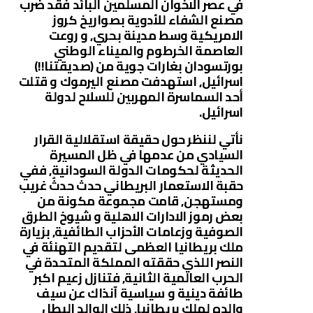
في عصر الاخوان المسلمين البائد فقد ضُرب
مصنع الشفاء للأدوية بصواريخ كروز
الامريكية وسط مدينة بحري, و روعت
العاصمة الخرطوم والميناء الوطني
بورتسودان بغارات جوية من (صديقتنا!!)
اسرائيل, استهدفت مصنع اليرموك و قتلت
أحد السماسرة المهربين للسلاح لدولة
اسرائيل.
نأتي لننظر حول حقيقة استقلالية القرار
السيادي من عدمها في ظل المسيرة
الحديثة لحكومات الدولة السودانية, ففي
حقبة الاستعمار البريطاني حدث حدثٌ غريب
ومستهجن, قامت مجموعة مكونة من
بعض رموز الادارات الاهلية و شيوخ الطرق
الصوفية وزعامات الأحزاب الطائفية, بزيارة
ملك بريطانيا العظمى لتقديم التهنئة في
النصر اللذي حققته المملكة المتحدة في
الحرب العالمية الثانية, فتنازل زعيم اكبر
طائفة دينية و سياسية آنذاك عن سيف
والده لملك بريطانيا, ذلك الوالد البطل