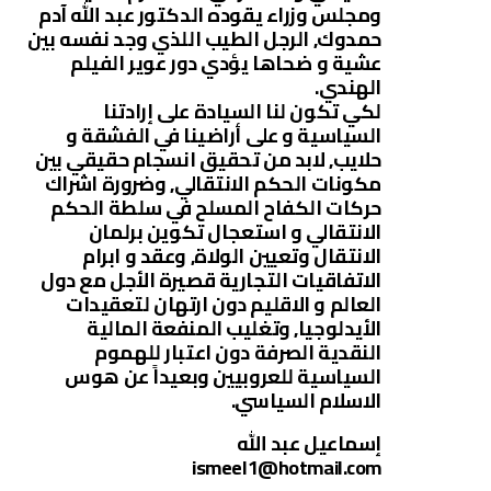
ومجلس وزراء يقوده الدكتور عبد الله آدم
حمدوك, الرجل الطيب اللذي وجد نفسه بين
عشية و ضحاها يؤدي دور عوير الفيلم
الهندي.
لكي تكون لنا السيادة على إرادتنا
السياسية و على أراضينا في الفشقة و
حلايب, لابد من تحقيق انسجام حقيقي بين
مكونات الحكم الانتقالي, وضرورة اشراك
حركات الكفاح المسلح في سلطة الحكم
الانتقالي و استعجال تكوين برلمان
الانتقال وتعيين الولاة, وعقد و ابرام
الاتفاقيات التجارية قصيرة الأجل مع دول
العالم و الاقليم دون ارتهان لتعقيدات
الأيدلوجيا, وتغليب المنفعة المالية
النقدية الصرفة دون اعتبار للهموم
السياسية للعروبيين وبعيداً عن هوس
الاسلام السياسي.
إسماعيل عبد الله
ismeel1@hotmail.com