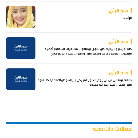
منبر الرأي
الإثبات
منبر الرأي
حقا تحرسو ولابيجيك حق تلاوي وتقلعو – مظاهرات الشمالية (محلية
البرقيق ، ارتقاشا وكرمه وكرمه النزل وارقو) .. بقلم : ابوبكر خيري
منبر الرأي
دلالات ومعاني في في يوميات اول امريكي زار السودان(1821 م) (5): هنود
النيل الحمر .. بقلم: عبد الله حميدة
مقالات ذات صلة