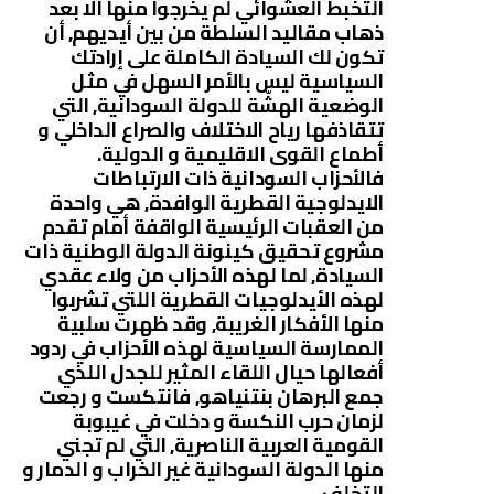
التخبط العشوائي لم يخرجوا منها الا بعد
ذهاب مقاليد السلطة من بين أيديهم, أن
تكون لك السيادة الكاملة على إرادتك
السياسية ليس بالأمر السهل في مثل
الوضعية الهشّة للدولة السودانية, التي
تتقاذفها رياح الاختلاف والصراع الداخلي و
أطماع القوى الاقليمية و الدولية.
فالأحزاب السودانية ذات الارتباطات
الايدلوجية القطرية الوافدة, هي واحدة
من العقبات الرئيسية الواقفة أمام تقدم
مشروع تحقيق كينونة الدولة الوطنية ذات
السيادة, لما لهذه الأحزاب من ولاء عقدي
لهذه الأيدلوجيات القطرية اللتي تشربوا
منها الأفكار الغريبة, وقد ظهرت سلبية
الممارسة السياسية لهذه الأحزاب في ردود
أفعالها حيال اللقاء المثير للجدل اللذي
جمع البرهان بنتنياهو, فانتكست و رجعت
لزمان حرب النكسة و دخلت في غيبوبة
القومية العربية الناصرية, التي لم تجني
منها الدولة السودانية غير الخراب و الدمار و
التخلف.