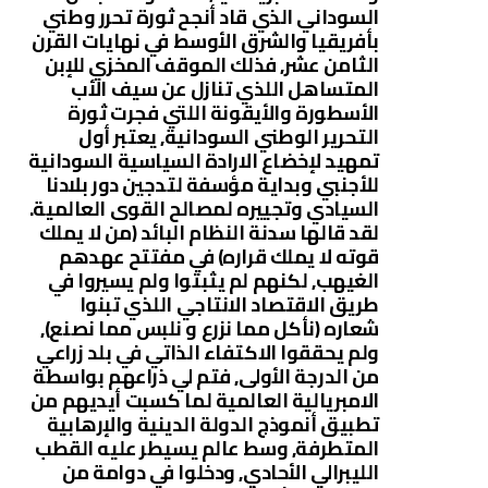
السوداني الذي قاد أنجح ثورة تحرر وطني
بأفريقيا والشرق الأوسط في نهايات القرن
الثامن عشر, فذلك الموقف المخزي للإبن
المتساهل اللذي تنازل عن سيف الأب
الأسطورة والأيقونة اللتي فجرت ثورة
التحرير الوطني السودانية, يعتبر أول
تمهيد لإخضاع الارادة السياسية السودانية
للأجنبي وبداية مؤسفة لتدجين دور بلادنا
السيادي وتجييره لمصالح القوى العالمية.
لقد قالها سدنة النظام البائد (من لا يملك
قوته لا يملك قراره) في مفتتح عهدهم
الغيهب, لكنهم لم يثبتوا ولم يسيروا في
طريق الاقتصاد الانتاجي اللذي تبنوا
شعاره (نأكل مما نزرع و نلبس مما نصنع),
ولم يحققوا الاكتفاء الذاتي في بلد زراعي
من الدرجة الأولى, فتم لي ذراعهم بواسطة
الامبريالية العالمية لما كسبت أيديهم من
تطبيق أنموذج الدولة الدينية والإرهابية
المتطرفة, وسط عالم يسيطر عليه القطب
الليبرالي الأحادي, ودخلوا في دوامة من