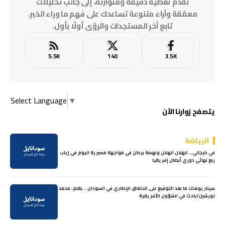
نقدّم تغطية دقيقة ومتوازنة، إلى جانب تحليلات
معمّقة وآراء متنوعة تساعدك على فهم ما وراء الخبر.
تابع آخر المستجدات والرؤى أولًا بأول.
5.5K
140
3.5K
Select Language
▼
يتصفح زوارنا الآن
الرياضة
في كيجالي… الهلال الهلال ونهضة بركان في مواجهة مصيرية اليوم في إياب
ربع نهائي دوري أبطال إفريقيا
سيناريوهات ما بعد التوقيع على الاتفاق الإطاري في السودان .. بقلم: محمد
تورشين/باحث في الشؤون الأفريقية