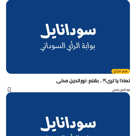
منبر الرأي
لماذا يا ترى؟! .. بقلم: نورالدين مدنى
نور الدين مدني