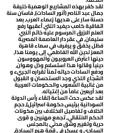
لقد كفر بهذه المشاريع الوهمية خليفة
جمال عبد الناصر (أنور السادات), فاستن سنة
حسنة سار على هديها زعماء العرب, بعد
اتفاقية كامب ديفيد اللتي أعقبها رفع
العلم الازرق المرسوم عليه خاتم النبي
سليمان, في عقر دار العاصمة المصرية
فظل يخفق و يرفرف في سماء قاهرة
المعز لدين الله الفاطمي إلى يومنا هذا,
حينها اعترض العروبيون والمهووسون
دينياً وقالوا هذا استسلام وذل وهوان,
ودفع السادات حياته ثمناً لقراره الجريء و
الشجاع اللذي وجد الاستحسان و القبول
من غالبية الشعوب والحكومات العربية
بعد أربعين عاماً من إغتياله.
لقد عكس حدث الساعة (لقاء رأس الدولة
السودانية برئيس حكومة اسرائيل), حجم
الخلاف و تفاصيل الاختلاف بين مكونات
الحكم الانتقالي, تجمع مهنيين و قوى
حرية وتغيير وشق مدني بالمجلس
السيادي و عسكر في قمة هرم السيادة,