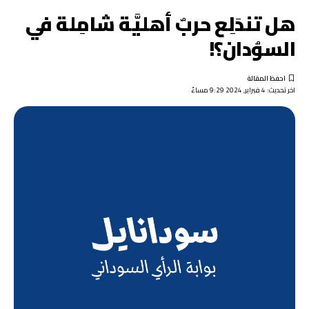
هل تندَلِع حربٌ أهليَّة شامِلة في
السوُدان؟!
اخر تحديث: 4 فبراير, 2024 9:29 مساءً