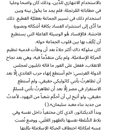
بالاستخدام الانتهازي للدِّين، وذلك كان واضحاً وجلياً
في خطاباته المُرتجلة. فلم يجد ما يحُول بينه وبين
استخدام ذلك في تسيير الجماعة بعقليَّة القطيع. ذلك
ما أدَّى إلى استشراء الفساد بكافة أشكاله وبصورة
فاحشة. فالإفساد هُو الوسيلة الفاعلة التي يستطيع
أن يُآلِفَ بها بين قلوب الجماعة حوله.
كان سلوكه ذاك أكثر جلاءً بعد أن وطأت قدميه تنظيم
الحركة الإسلاميَّة، ولم يكن متقدِّماً فيه، وهي بعد نجاح
الانقلاب، ففعل على الفور ما قاله نابليون لمجلس
الدولة الفرنسي: «لم أستطع إنهاء حرب الفاندي إلَّا بعد
أن تظاهرتُ بأنني كاثوليكي حقيقي، ولم أستطع
الاستقرار في مصر إلَّا بعد أن تظاهرتُ بأنني مُسلمٌ
حقيقي، ولو أتيح لي أن أحكُم شعباً من اليهود، لأعدتُ
من جديد بناء معبد سليمان».( )
وبدأ الديكتاتور، الذي كان مختفياً داخل نفسه وفي
بلاط السُّلطة نفسها بالظهور العَلَنِي. ووضع نُصبَ
عينيه إمكانيَّة اختطاف الحركة الإسلاميَّة برُمَّتها