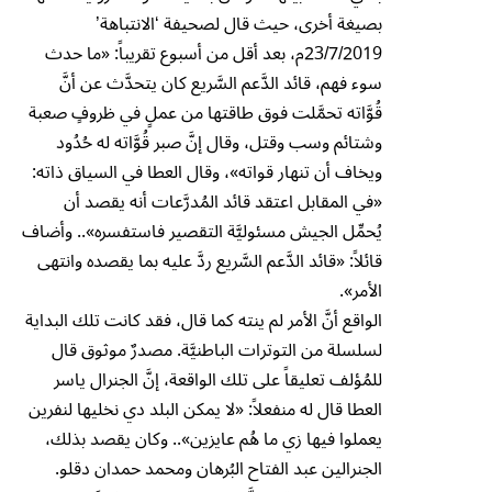
بصيغة أخرى، حيث قال لصحيفة ‘الانتباهة’
23/7/2019م، بعد أقل من أسبوع تقريباً: «ما حدث
سوء فهم، قائد الدَّعم السَّريع كان يتحدَّث عن أنَّ
قُوَّاته تحمَّلت فوق طاقتها من عملٍ في ظروفٍ صعبة
وشتائم وسب وقتل، وقال إنَّ صبر قُوَّاته له حُدُود
ويخاف أن تنهار قواته»، وقال العطا في السياق ذاته:
«في المقابل اعتقد قائد المُدرَّعات أنه يقصد أن
يُحمِّل الجيش مسئوليَّة التقصير فاستفسره».. وأضاف
قائلاً: «قائد الدَّعم السَّريع ردَّ عليه بما يقصده وانتهى
الأمر».
الواقع أنَّ الأمر لم ينته كما قال، فقد كانت تلك البداية
لسلسلة من التوترات الباطنيَّة. مصدرٌ موثوق قال
للمُؤلف تعليقاً على تلك الواقعة، إنَّ الجنرال ياسر
العطا قال له منفعلاً: «لا يمكن البلد دي نخليها لنفرين
يعملوا فيها زي ما هُم عايزين».. وكان يقصد بذلك،
الجنرالين عبد الفتاح البُرهان ومحمد حمدان دقلو.