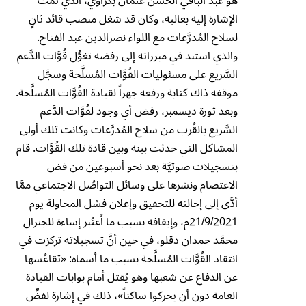
هو عبد الباقي الحسن عثمان بكراوي، الذي تمَّت
الإشارة إليه بعاليه، وكان قد شغل منصب قائد ثانٍ
لسلاح المُدرَّعات مع اللواء نصرالدين عبد الفتاح.
والذي استند في مبرراته إلى رفضه تغوُّل قُوَّات الدَّعم
السَّريع على مسئوليات القُوَّات المُسلَّحة وسجَّل
موقفه ذاك كتابة ورفعه جهراً لقيادة القُوَّات المُسلَّحة.
وبعد ثورة ديسمبر، رفض أي وجود لقُوَّات الدَّعم
السَّريع بالقُرب من سلاح المُدرَّعات وكانت تلك أولى
المشاكل التي حدثت بينه وبين قادة تلك القُوَّات. قام
بتسجيلات صوتيَّة بعد نحو أسبوعين من فض
الاعتصام ونشرها على وسائل التواصُل الاجتماعي ممَّا
أدَّى إلى إحالته للتحقيق وإعلان فشل المحاولة يوم
21/9/2021م، وإيقافه بسبب ما اُعتُبر إساءة للجنرال
محمَّد حمدان دقلو، في حين أنَّ تسجيلاته تركزت في
انتقاد القُوَّات المُسلَّحة بسبب ما أسماه: «تقاعُسها
عن الدفاع عن شعبها وهو يُقتل أمام بوابات القيادة
العامة دون أن يحركوا ساكناً»، ذلك في إشارة لفضِّ