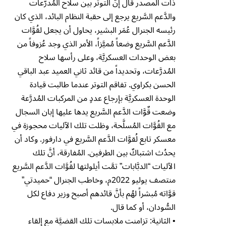
ذات المصدر قال إنَّ التوتر بين سلاح المُدرَّعات
والدَّعم السَّريع يرجع إلى حقبة النظام البائد، الذي كان
رئيسه الجنرال عُمَر البشير، يحاول أن يجعل لقُوَّات
الدَّعم السَّريع وضعاً مُميَّزاً، الأمر الذي وجد عُزوفاً من
بعض الوحدات العسكريَّة، وعلى رأسها سلاح
المُدرَّعات، وتحديداً من قائد ثاني العميد عبد الباقي
الحسن بكراوي. تفاقم التوتر عندما طالبت قيادة
الوحدة العسكريَّة بإرجاع عددٍ من المركبات المُدرَّعة
وضعت قٌوَّات الدَّعم السَّريع يدها عليها إبان السجال
مع القُوَّات المُسلَّحة، وظلت تلك الآليات محجوزة في
معسكر تابع لُقوَّات الدَّعم السَّريع في دارفور. وكاد أن
يحدُث اشتباكٌ بين الطرفين. المُفارقة، أنَّ تلك
الآليات “الدبَّابات” تمَّت أيلولتها لقُوَّات الدَّعم السَّريع
منتصف يوليو 2022م، وخاطب الجنرال “حميدتي”
قوَّاته مُبشراً لهُم بأنَّ قائدهم أصبح وزير دفاع لكل
السُّودان، أو كما قال.
• الثانية: تزامنت ملابسات تلك القضيَّة مع إلقاء