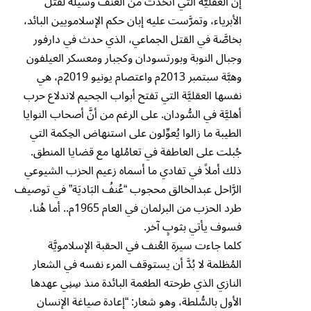
إنَّ العقليَّة التي اتخذت من العُنف وسيلة لقتل
الأبرياء، وتمرَّست عليه إبان حكم الإسلامويين البائد،
بخاصَّة في القتل الجماعي، الذي حدث في دارفور
وجبال النوبة وبورتسودان وكجبار ومعسكر العيلفون
وهبَّة سبتمبر 2013م واعتصام يونيو 2019م، هي
نفسها العقليَّة التي تفتح أبواب الجحيم لاندلاع حرب
أهليَّة في السُّودان. على الرغم من أنَّ أصحاب النوايا
الطيبة ما زالوا يُعوِّلون على استنهاض الحِكمة التي
جُبلت على العاطفة في تعامُلها مع قضايا المنطق.
ذلك أملاً في تفادي ما أسماه زعيم الحزب الشيوعي
الرَّاحل عبدالخالق محجوب “عُنفُ البَاديَة” في توصيف
طرد الحزب من البرلمان في العام 1965م.. أما هُنا،
فسوف يأتي بثوبٍ آخر.
كلما جاءت سيرة العُنف في الحقبة الإسلامويَّة
المُظلمة لا بُدَّ أن يستوقف المرء نفسه في الشعار
النازي الذي طرحته الطغمة البائدة منذ سِنِي عهدها
الأول بالسُّلطة، وهو شعار: “إعادة صياغة الإنسان