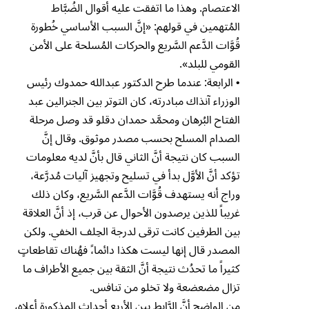
الاعتصام. وهذا ما اتفقت عليه أقوال الضُبَّاط
المُتهمين في قولهم: «إنَّ السبب الأساسي خُطورة
قُوَّات الدَّعم السَّريع والحركات المُسلحة على الأمن
القومي للبلد».
• الرابعة: عندما طرح الدكتور عبدالله حمدوك رئيس
الوزراء آنذاك مبادرته، كان التوتر بين الجنرالين عبد
الفتاح البُرهان ومحمَّد حمدان دقلو قد وصل مرحلة
الصدام المسلح بحسب مصدر موثوق. وقال إنَّ
السبب كان نتيجة أنَّ الثاني قال بأنَّ لديه معلومات
تؤكد أنَّ الأوَّل بدأ في تسليح وتجهيز آليات مُدرَّعة،
وراج أنه يستهدف قُوَّات الدَّعم السَّريع، وكان ذلك
غريباً للذين يرصدون الأحوال عن قرب، إذ أنَّ العلاقة
بين الطرفين كانت ترقى لدرجة الحِلف الخفي. ولكن
المصدر قال إنها ليست هكذا دائما،ً فهُناك تقاطعاتٍ
كثيراً ما تحدُث نتيجة أنَّ الثقة بين جميع الأطراف ما
تزال مضعضعة ولا تخلو من تنافس.
من الواضح أنَّ الرَّابط بين الأربع أحداث المذكورة أعلاه،