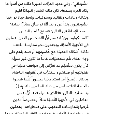
السُّوداني”، وفي عديد المرَّات اعتبرنا ذلك من أسوأ ما
يكاد المرء يسمعه. كان ذلك الشعار انتهاكاً لقيم
وثقافة وعادات وتقاليد وسلوكيات ونمط حياة توارثها
السُّودانيون ولداً عن والد. أمَّا لو سأل سائلٌ: لماذا؟
سيجد الإجابة في التالي: «يجنح عُلماء النفس
“السايكولوجيون” لتفسير أنَّ الأشخاص الذين يعملون
في الأجهزة الأمنيَّة، ويجنحون نحو ممارسة العُنف
بكافة أشكاله القميئة مع خُصُومهم أو ضحاياهم على
وجه الدقة، هُم شخصيَّات غالباً ما تكون غير سويَّة،
كأن يكون بعضُهُم قد تعرَّض إلى مواقف معيَّنة في
طفولتهم أو صِباهم واستقرَّت في عُقولهم الباطنة،
وبالتالي يُصبحُ أمر استدعائها ميسوراً كلَّما شعروا
بالحاجة للاقتصاص من ذلك الماضي اللئيم».( )
ونستطرد بالتالي: «فالذي لا مراء فيه، أنَّ بعض
العاملين في الأجهزة الأمنيَّة مثلاً، وخصوصاً الذين
عُرفوا بمُمارسات التعذيب على ضحاياهم، يحملون
في دواخلهم تراكُماتٍ ضخمة من العُقد النفسيَّة. ولهذا