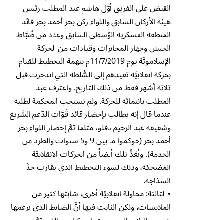
القبض على الفريق أوَّل هاشم عبد المطلب رئيس
هيئة الأركان السابق واللواء ركن بحر أحمد بحر قائد
المنطقة العسكرية الوُسطى السابق وعدد من ضُبَّاط
الجيش وجهاز المخابرات وقيادات من الحركة
الإسلامويَّة يوم 11/7/2019م بتهمة التخطيط للقيام
بحركة انقلابيَّة تعيدهم إلى السُّلطة التي اندحرت قبل
ثلاثة أشهر فقط من ذلك التاريخ. واعترف عبد
المطلب بانتمائه للحركة. ولم تستجب المحكمة لطلبه
عندما قال إنه يطالب بإحضار قائد قُوَّات الدَّعم السَّريع
وشقيقه عبد الرحيم دقلو، مثلما تمَّ إحضار اللواء بحر
أحمد بحر (حوكموا ما بين 9 و5 سنوات والطرد من
الخدمة). وتُعَدُّ تلك أيضاً من الحركات الانقلابيَّة
المُضحكة، وذلك لسوء التخطيط الذي يقارب حدَّ
السذاجة.
• الثالثة: محاولة انقلابيَّة أخرى، شابتها كثير من
الملابسات، ولكن الثابت فيها أنَّ الضابط الذي تزعمها