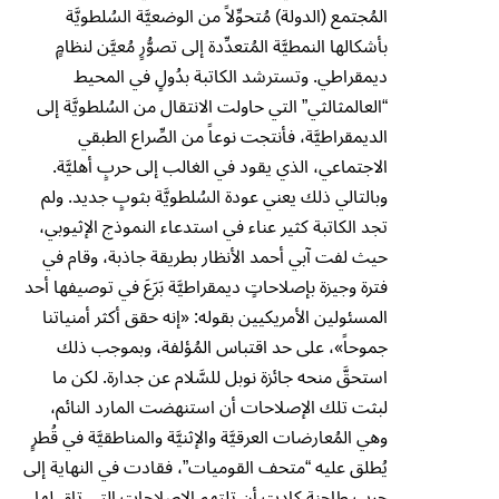
المُجتمع (الدولة) مُتحوِّلاً من الوضعيَّة السُلطويَّة
بأشكالها النمطيَّة المُتعدِّدة إلى تصوُّرٍ مُعيَّن لنظامٍ
ديمقراطي. وتسترشد الكاتبة بدُولٍ في المحيط
“العالمثالثي” التي حاولت الانتقال من السُلطويَّة إلى
الديمقراطيَّة، فأنتجت نوعاً من الصِّراع الطبقي
الاجتماعي، الذي يقود في الغالب إلى حربٍ أهليَّة.
وبالتالي ذلك يعني عودة السُلطويَّة بثوبٍ جديد. ولم
تجد الكاتبة كثير عناء في استدعاء النموذج الإثيوبي،
حيث لفت آبي أحمد الأنظار بطريقة جاذبة، وقام في
فترة وجيزة بإصلاحاتٍ ديمقراطيَّة بَرَعَ في توصيفها أحد
المسئولين الأمريكيين بقوله: «إنه حقق أكثر أمنياتنا
جموحاً»، على حد اقتباس المُؤلفة، وبموجب ذلك
استحقَّ منحه جائزة نوبل للسَّلام عن جدارة. لكن ما
لبثت تلك الإصلاحات أن استنهضت المارد النائم،
وهي المُعارضات العرقيَّة والإثنيَّة والمناطقيَّة في قُطرٍ
يُطلق عليه “متحف القوميات”، فقادت في النهاية إلى
حربٍ طاحنة كادت أن تلتهم الإصلاحات التي تاق لها