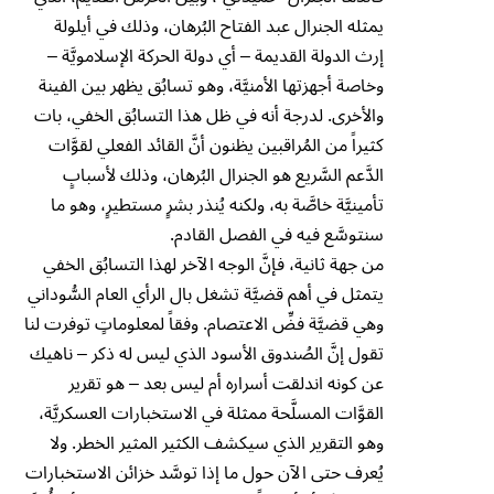
يمثله الجنرال عبد الفتاح البُرهان، وذلك في أيلولة
إرث الدولة القديمة – أي دولة الحركة الإسلامويَّة –
وخاصة أجهزتها الأمنيَّة، وهو تسابُق يظهر بين الفينة
والأخرى. لدرجة أنه في ظل هذا التسابُق الخفي، بات
كثيراً من المُراقبين يظنون أنَّ القائد الفعلي لقوَّات
الدَّعم السَّريع هو الجنرال البُرهان، وذلك لأسبابٍ
تأمينيَّة خاصَّة به، ولكنه يُنذر بشرٍ مستطيرٍ، وهو ما
سنتوسَّع فيه في الفصل القادم.
من جهة ثانية، فإنَّ الوجه الآخر لهذا التسابُق الخفي
يتمثل في أهم قضيَّة تشغل بال الرأي العام السُّوداني
وهي قضيَّة فضِّ الاعتصام. وفقاً لمعلوماتٍ توفرت لنا
تقول إنَّ الصُندوق الأسود الذي ليس له ذكر – ناهيك
عن كونه اندلقت أسراره أم ليس بعد – هو تقرير
القوَّات المسلَّحة ممثلة في الاستخبارات العسكريَّة،
وهو التقرير الذي سيكشف الكثير المثير الخطر. ولا
يُعرف حتى الآن حول ما إذا توسَّد خزائن الاستخبارات