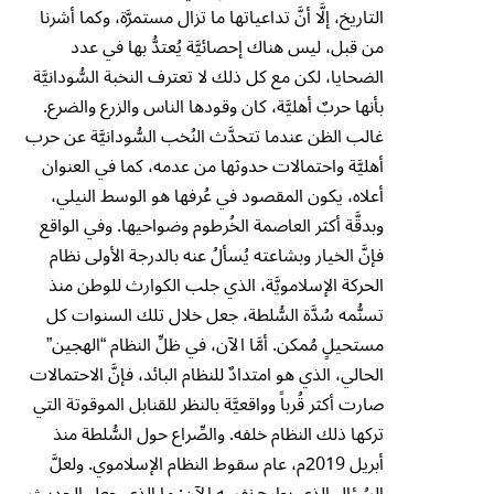
التاريخ، إلَّا أنَّ تداعياتها ما تزال مستمرَّة، وكما أشرنا
من قبل، ليس هناك إحصائيَّة يُعتدُّ بها في عدد
الضحايا، لكن مع كل ذلك لا تعترف النخبة السُّودانيَّة
بأنها حربٌ أهليَّة، كان وقودها الناس والزرع والضرع.
غالب الظن عندما تتحدَّث النُخب السُّودانيَّة عن حرب
أهليَّة واحتمالات حدوثها من عدمه، كما في العنوان
أعلاه، يكون المقصود في عُرفها هو الوسط النيلي،
وبدقَّة أكثر العاصمة الخُرطوم وضواحيها. وفي الواقع
فإنَّ الخيار وبشاعته يُسألُ عنه بالدرجة الأولى نظام
الحركة الإسلامويَّة، الذي جلب الكوارث للوطن منذ
تسنُّمه سُدَّة السُّلطة، جعل خلال تلك السنوات كل
مستحيلٍ مُمكن. أمَّا الآن، في ظلِّ النظام “الهجين”
الحالي، الذي هو امتدادٌ للنظام البائد، فإنَّ الاحتمالات
صارت أكثر قُرباً وواقعيَّة بالنظر للقنابل الموقوتة التي
تركها ذلك النظام خلفه. والصِّراع حول السُّلطة منذ
أبريل 2019م، عام سقوط النظام الإسلاموي. ولعلَّ
السُؤال الذي يطرح نفسه الآن: ما الذي جعل الحديث