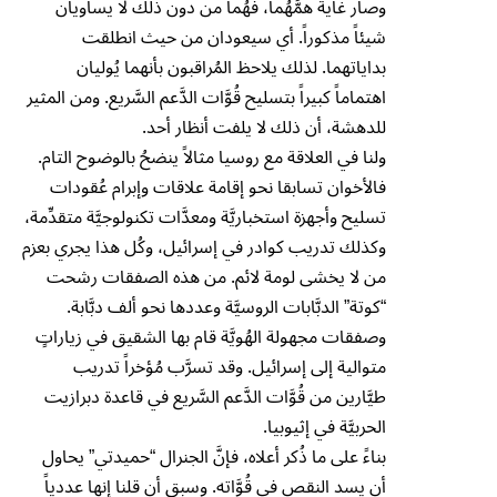
وصار غاية همَّهُما، فهُما من دون ذلك لا يساويان
شيئاً مذكوراً. أي سيعودان من حيث انطلقت
بداياتهما. لذلك يلاحظ المُراقبون بأنهما يُوليان
اهتماماً كبيراً بتسليح قُوَّات الدَّعم السَّريع. ومن المثير
للدهشة، أن ذلك لا يلفت أنظار أحد.
ولنا في العلاقة مع روسيا مثالاً ينضحُ بالوضوح التام.
فالأخوان تسابقا نحو إقامة علاقات وإبرام عُقودات
تسليح وأجهزة استخباريَّة ومعدَّات تكنولوجيَّة متقدِّمة،
وكذلك تدريب كوادر في إسرائيل، وكُل هذا يجري بعزم
من لا يخشى لومة لائم. من هذه الصفقات رشحت
“كوتة” الدبَّابات الروسيَّة وعددها نحو ألف دبَّابة.
وصفقات مجهولة الهُويَّة قام بها الشقيق في زياراتٍ
متوالية إلى إسرائيل. وقد تسرَّب مُؤخراً تدريب
طيَّارين من قُوَّات الدَّعم السَّريع في قاعدة دبرازيت
الحربيَّة في إثيوبيا.
بناءً على ما ذُكر أعلاه، فإنَّ الجنرال “حميدتي” يحاول
أن يسد النقص في قُوَّاته. وسبق أن قلنا إنها عددياً