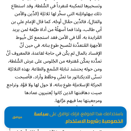
وتسخيرها لتمكينه مُنفرداً في السُّلطة. وقد استطاع
ذلك ببهلوانيَّته التي سخَّر لها ثلاثيَّة (الدِّين والأمن
والمَال)، فالدِّين حمَّال أوجُه، كما قال الإمام علي بن
أبي طالب، ولذا فما أسهلُهُ من أداة طيِّعة لمن يريد
المُزايدة به. أمَّا في الأمن فقد استجمع كل خُيوط
الأجهزة المُتعدِّدة لتُصبح طوع بنانه. في حين أنَّ
الإفساد بالمال لم يكُن في حاجة لقاعدة، فالمعروف أنَّ
تمدُّده يمكِّن مُقترفه من الجُلوس على عرش السُّلطة،
ومن حوله يحتشد تنابلة السَّمع والطاعة. بهذه الثلاثيَّة
تسنَّى للديكتاتور ما تمنَّي وخطَّط وأراد، فأصبحت
الحركة الإسلاميَّة طوع بنانه، لا حول لها ولا قوَّة. وتراجع
صيت دهاقنتها الذين كانوا يُعتبرون عمادها
ومرجعيتها بما فيهم عرَّابها.
ختاماً نقول: إنَّ ما جرى أثناء كتابة هذا الفصل من
باستخدامك هذا الموقع، فإنك توافق على
سياسة
اشتباكاتٍ بين قبائل الفونج والهَوسَا في مدينة
موافق
الخصوصية
و
شروط الاستخدام
.
الدمازين بولاية النيل الأزرق كان سيناريو مخيفاً بكُلِّ