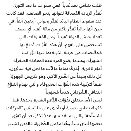
ظلت تتنامي تصاعُدياً. ففي سنوات ما بعد الثورة،
تُقدَّر الزيادة المُضافة لقواتها بنحو الضعف، فقد كانت
عند سقوط النظام البائد تقدَّر بحوالي أربعين ألفاً، في
حين أنَّها حالياً تقدَّر بأكثر من مائة ألف، أي نصف
تعداد جيش الدولة تقريباً. ومن المُفارقات التي
تستعصى على الفهم، أنَّ هذه القُوَّات تُدفعُ لها
مُخصَّصات من خزينة الدَّولة بما فيها الرَّواتب
الشهريَّة. وعندما يضع المرء هذه المعادلة الصفريَّة
أمام ناظريه، يُدركُ تماماً مالآت ما نحن فيه سائرون.
كل ذلك بعيداً عن الضَّرر الأكبر، وهو تكريس الجهويَّة
طبقاً لتركيبة هذه القُوَّات المعروفة، والتي تهدم التنوُّع
الثقافي السُّوداني هدماً مُمنهجاً.
ليس الأمر متعلق بقُوَّات الدَّعم السَّريع وحدها. فما
ذكرناه ينطبق بصورة أو بأخرى على ما يُسمَّى “الحركات
المُسلَّحة” والتي لم يعُد منها عددٌ يُذكر بعد أن تفرَّق
بعضها أيدي سبأ. وهُنا مكمن الخُطورة، فالذين تشتتوا