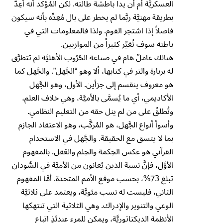
العسكريَّة أم أن يداً باطشة طالته. لكن المُؤكد أنه أُعِدَّ
بطريقة مهنيَّة ربَّما لم يخطر على بال مُعِدِّه بأنه سيكون
فاصلاً إذا اشتجر القوم. ولذا فالمعلومات التي في
باطنه سوف تُغيِّر كثيراً من الموازيين.
هنالك عاملٌ هام في صناعة الحُرُوب الأهليَّة لم تتطرَّق
له بربارة والتر في كتابها، ألا وهو “الجَّهل”. والجَّهل كما
هو معروف ينقسم إلى جزأين. الأول، وهو الجَّهل
الأكاديمي، أي ما يُسمَّى بالأميَّة، وهي خلاف العلم،
وتُطلقُ على من لم ينل حقه من التعليم النظامي.
وأسوأ أنواع الجَّهل، هو المُركَّب، وهو الاعتقاد الجازم
بما لا يتسق مع الحقيقة. والجَّهل في الاستخدام
القرآني هو عكس الحِكمة والحِلم والعَقل. بالمفهوم
الأوَّل، فإنَّ نسبة الذين يُعانون من الأميَّة في السُّودان
تبلغ 73%، بحسب موقع الأمم المتحدة. أمَّا المفهوم
الثاني، فليست له نسب مئويَّة، ويعتمد على ثلاثيَّة
الوعي والتنوير والإدراك. وهي الثلاثية التي تنتهكها
الأنظمة الديكتاتوريَّة، ويمكن للمرء عندئذٍ اتباع