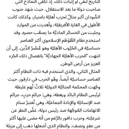
التاريخ لنفي أو إثبات ذلك، إذ تكفي النماذج التي
صاحبت دولة ما بعد الاستقلال، حيث شهد جنوب
السُّودان أكبر مثالٌ لحرب أهليَّة بامتياز، وكذلك كانت
الأطول في القارة الأفريقيَّة، وأهدرت من الموارد
وجلبت من الخسائر الماديَّة ما يصعُب حصره. وقد
استخدم نظام الطَّوْطَم الإسلاموي أكثر العناصر
حساسيَّة في الحُرُوب الأهليَّة وهو عُنصُرُ الدِّين، إلى أن
انتهت “الحرب الأهليَّة الجهاديَّة” بانفصال ذلك الجُزء
العزيز من أرض الوطن.
المثال الثاني، والذي استخدم فيه ذات النظام أكثر
العناصر حساسيَّة أيضاً، وهُو الحرب في دارفور. حيث
وجَّهت المحكمة الجنائيَّة الدوليَّة ثلاثُ تُهم غليظة
لرئيس النظام البائد ورهطه، وهي: جرائم حربٍ، جرائم
ضد الإنسانيَّة والإبادة الجماعيَّة، وهي تُعتبرُ سنام
الاتهامات المُوجَّهة ضد رئيس دولة، غضَّ النظر عن
شرعيَّته. وحرب دافور بالرَّغم من أنه مضى عليها أكثر
من عقدٍ ونصف، والنظام الذي أشعلها ذهب إلى مزبلة