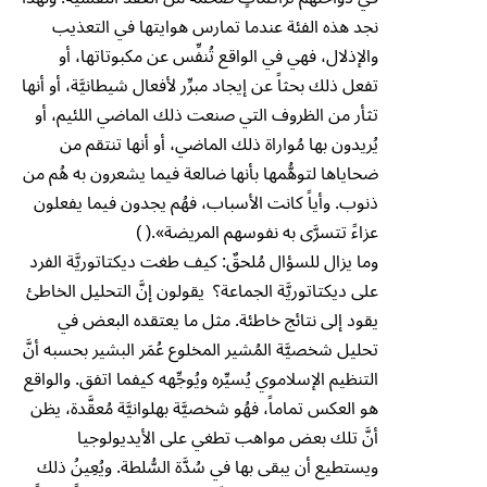
نجد هذه الفئة عندما تمارس هوايتها في التعذيب
والإذلال، فهي في الواقع تُنفِّس عن مكبوتاتها، أو
تفعل ذلك بحثاً عن إيجاد مبرِّر لأفعال شيطانيَّة، أو أنها
تثأر من الظروف التي صنعت ذلك الماضي اللئيم، أو
يُريدون بها مُواراة ذلك الماضي، أو أنها تنتقم من
ضحاياها لتوهُّمها بأنها ضالعة فيما يشعرون به هُم من
ذنوب. وأياً كانت الأسباب، فهُم يجدون فيما يفعلون
عزاءً تتسرَّى به نفوسهم المريضة».( )
وما يزال للسؤال مُلحقٌ: كيف طغت ديكتاتوريَّة الفرد
على ديكتاتوريَّة الجماعة؟ يقولون إنَّ التحليل الخاطئ
يقود إلى نتائج خاطئة. مثل ما يعتقده البعض في
تحليل شخصيَّة المُشير المخلوع عُمَر البشير بحسبه أنَّ
التنظيم الإسلاموي يُسيِّره ويُوجِّهه كيفما اتفق. والواقع
هو العكس تماماً، فهُو شخصيَّة بهلوانيَّة مُعقَّدة، يظن
أنَّ تلك بعض مواهب تطغي على الأيديولوجيا
ويستطيع أن يبقى بها في سُدَّة السُّلطة. ويُعِينُ ذلك