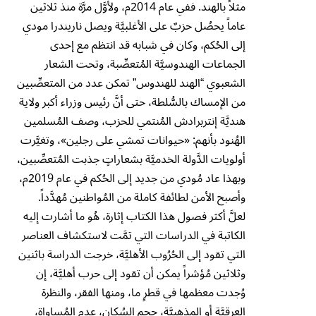
مثلاً بالهند. ففي عام 2014م، ولأوَّل مرَّة منذ ثلاثين
عاماً يحصُل حزبٌ على الأغلبيَّة ويصل ناريندرا مودي
إلى الحُكم، وكان في شبابه قد انتظم مع إحدى
الجماعات الهندوسيَّة المُتعصِّبة، وتحت الشعار
الشعبوي “الهند للهندوس” تمكن عدد من المتعصِّبين
من الإمساك بالسُّلطة، حتى أنَّ رئيس وزراء أكبر ولاية
هنديَّة إنتربرادش المُنتمي للحزب، وصف المُسلمين
الهُنود بأنهم: «حيوانات تمشي على رجلين»، وتغيَّرت
أولويات الدَّولة الخدميَّة بشعاراتٍ جذبت المُتعصِّبين،
وبهذا عاد مُودي من جديد إلى الحُكم في عام 2019م،
وأصبح الأمن لطائفة كاملة من المُواطنين مُهدَّداً.
لعلَّ أكثر فصول هذا الكتاب إثارة، هُو ما أشارت إليه
الكاتبة في الدراسات التي تمَّت لاستكشاف العناصر
التي تقود إلى الحُرُوب الأهليَّة، خرجت الدراسة باثنين
وثلاثين مُؤشراً يمكن أن تقود إلى حرب أهليَّة، إن
وُجدت معظمها في قطرٍ ما، ومنها الفقر، والنظرة
العرقيَّة أو المذهبيَّة، حجم السُكان، عدم المُساواة،