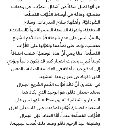
هو أنها تمثل شكلاً من أشكال التمرُّد داخل وحدات
مفصليَّة وهامَّة في أوساط القُوَّات المُسلَّحة
السُّودانيَّة، وأهمُّها: سلاح المدرعات، وسلاح
المدفعيَّة، والفرقة التاسعة المحمولة جواً (المظلات).
والتمرُّد ليس على عدم شرعيَّة قُوَّات الدَّعم السَّريع
فحسب، وإنما على تمدُّدها وتغوُّلها على القُوَّات
المُسلَّحة. ممَّا يعني أنَّ هذه الوضعيَّة خلقت اختناقاً
مُزمناً يُنبيء بحدوث انفجار كبير قد يكون دامياً ويؤدي
إلى اندلاع حرب أهليَّة في العاصمة المثلثة، بالمعني
الذي ذكرناه في عنوان هذا المشهد.
في التقدير، أنَّ قائد قُوَّات الدَّعم السَّريع الجنرال
محمَّد حمدان دقلو، هو الوحيد الذي يكاد هذا
السيناريو المُظلم لا يُفارق مخيَّلته. فهو ليس على
استعداد لخسارة قُوَّاتٍ تمدَّدت حتى كادت أن تفوق
القُوَّات المُسلَّحة عدداً. أمَّا العتاد، فإن الجنرال
وشقيقه عبد الرحيم دقلو وضعا ذلك نُصب عينيهما،