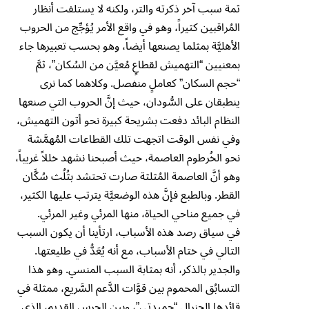
ثمة سبب آخر ذكرته والتر، ولكنه لا يستلفت أنظار
المُراقبين كثيراً، وهو في واقع الأمر يُؤجِّج من الحروب
الأهليَّة بمثلما يصنعها أيضاً، وهو بحسب تعبيرها جاء
بمعنيين “التهميش لقطاعٍ مُعيَّن من السُكان”، ثمَّ
“حجم السكان” كعاملٍ منفصل. وكلاهما كما نرى
ينطبقان على السُّودان، حيث إنَّ الحروب التي صنعها
النظام البائد دفعت بشريحة كبيرة نحو أتون التهميش،
وفي نفس الوقت اتجهت تلك القطاعات المُهمَّشة
نحو الخُرطوم العاصمة، حيث أصبحنا نشهد خللاً غريباً،
وهو أنَّ العاصمة المُثلثة صارت تحتشد بثُلُث سُكَّان
القطر. وبالطبع فإنَّ هذه الوضعيَّة يترتب عليها الكثير،
في جميع مناحي الحياة، منها المرئي وغير المرئي.
في سياق رصد هذه الأسباب، ارتأينا أن يكون السبب
التالي في ختام الأسباب، مع أنه يُعَدُّ في طليعتها.
والجدير بالذكر، أنه بمثابة السبب المنسي. وهو هذا
التسابُق المحموم بين قوَّات الدَّعم السَّريع، ممثلة في
قائدها الجنرال “حميدتي”، وبين الحرس القديم، الذي