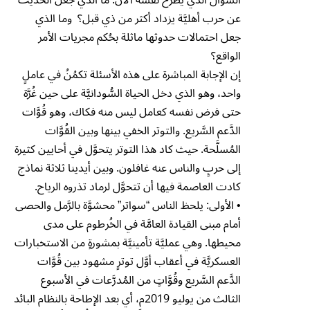
عن حرب أهليَّة يزداد أكثر من ذي قبل؟ وما الذي
جعل احتمالات حدوثها ماثلة بحُكم مجريات الأمر
الواقع؟
إن الإجابة المباشرة على هذه الأسئلة تكمُنُ في عاملٍ
واحد، وهو الذي دخل الحياة السُّودانيَّة على حين غُرَّة
حتى فرض نفسه كعامل ليس منه فكاك، وهو قُوَّات
الدَّعم السَّريع. والتوتر الخفي بينها وبين القُوَّات
المُسلَّحة. حيث كاد هذا التوتر يتحوَّل في أحايين كثيرة
إلى حربٍ والناس عنه غافلون. وبين أيدينا ثلاثة نماذج
كادت العاصمة فيها أن تتحوَّل لرماد تذروه الرياح.
• الأولى: يلحظ الناس “سواتر” محشوَّة بالرَّمل والحصى
أمام مبنى القيادة العامَّة في الخُرطوم على مدى
محيطها. وهي عمليَّة تأمينيَّة بمشورةٍ من الاستخبارات
العسكريَّة في أعقاب أوَّل توترٍ مشهود بين قُوَّات
الدَّعم السَّريع وقُوَّاتٍ من المُدرَّعات في الأسبوع
الثالث من يوليو 2019م، أي بعد الإطاحة بالنظام البائد