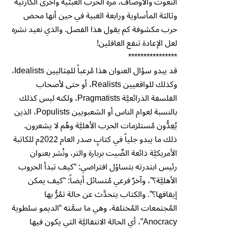
النعوت والأوصاف، مرة الحرب العبثية وأخرى الكارثية
وثالثة المأساوية ورابعة الغبية في حين أنها محض
حرب مكشوفة كم يقول هذا الفصل. والذي نعيد نشره
لعل الإعادة تنفع الغافلين!
****************
قد يبدو سؤال العنوان هذا مُرعباً للمِثاليين Idealists،
وكذلك للواقعيين Realists، أو حتى لأصحاب
الفلسفة الذرائعيَّة Pragmatists، ولكنه ليس كذلك
بالنسبة لعوام الناس أو الشعبويين Populists، الذين
يُعِدُّون مُستلزمات الحرب الأهليَّة وهُم لا يشعرون.
ذلك ما يبدو جلياً في كتابٍ صدر العام 2022م للكاتبة
الأمريكيَّة ذائعة الصِّيت بربارة والتر، ونُشر بعنوان
رئيس ابتدرته بتساؤل افتراضي: “كيف تبدأ الحروب
الأهليَّة؟”، وآخرٌ فرعي مُتسائل أيضاً: “كيف يمكن
إيقافها؟”. والكتاب يتحدَّث عن حالة تمُرُّ بها
المُجتمعات المُختلفة، وهي ما سمَّته “الديمو سلطوية
Anocracy”، أي الحالة الانتقاليَّة التي يكون فيها