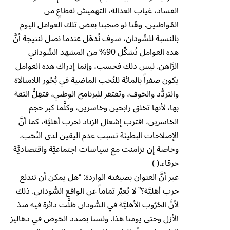
الفساد، غياب العدالة، التهميش لقطاعٍ من
المُواطنين. وهُنا لو صحبنا بعض تلك العوامل اليوم
بالنسبة للسُّودان، سوف نُذهَل عندما نصل لنتيجة أنَّ
هذه العوامل تُشكِّل 90% من المشهد السُّوداني
الرَّاهن. ليس ذلك فحسب، وإنما إدراك هذه العوامل
يكون صفراً بالمائة للنُخب الماضية في بُحُور اللامبالاة
والتردُّد والخوف، وتفتقر للبرنامج الوطني، فتقِلُّ الثقة
بها، لأنها تخلق رابحين وخاسرين، وكلَّما كبر حجم
الخاسرين، اقترب إشعال الزناد لحرب أهليَّة، كما أنَّ
الإصلاحات البطيئة تسبب عدم اليقين لدى النُخب،
وخاصة إن تزامنت مع سياسات اجتماعيَّة واقتصاديَّة
خرقاء.( )
غير أنَّ العنوان بصيغته الواردة: “هل يمكن أن تندلع
حرب أهليَّة؟” لا يُعبِّر تماماً عن الواقع السُّوداني. ذلك
لأنَّ الحُرُوب الأهليَّة في السُّودان ظلَّت دائرة فيه منذ
الأزل وحتى يومنا هذا. ولسنا بصدد الخوض في دهاليز