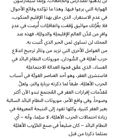
لن يذهبوا للمدارس والجامعات، وإنما سيٌمارسون
الهواية التي برعوا فيها. وهذا ما تؤكده وقائع الأحوال
في عدم الاستقرار، الذي حاق بهذا الإقليم المنكوب.
فلا يغٌرَّنك مواثيق وُقعَت واتفاقيَّات أُبرمت في عددٍ
وافرٍ من مُدُن العالم الإقليميَّة والدوليَّة، فهذه عند
المحك لن تساوي ثمن الحبر الذي كُتبت به.
من العوامل الأخرى التي تزيد من وتائر ترجيح اندلاع
حرب أهليَّة في السُّودان، موروثات النظام البائد في
الفساد، الذي عمَّق فجوة العدالة الاجتماعيَّة
فاستشرى الفقر، وهو أحد العناصر القويَّة في أسباب
الحرب الأهليَّة، طبقاً لما ذكرته بربارة والتر، ولعلَّ
مُقدِّمات إفرازات الفقر في المُجتمع تبدو الآن أكثر
وضوحاً. وفي واقع الأمر، موروثات النظام البائد السالبة
بغير الفقر كثيرة، وكلها تقود إلى النتيجة المعروفة في
زيادة احتمالات الحرب الأهليَّة، لا سيَّما، وأنه – أي
النظام البائد – كان ضليعاً في صنع الحُرُوب الأهليَّة
بمثلما ذكرنا من قبل.