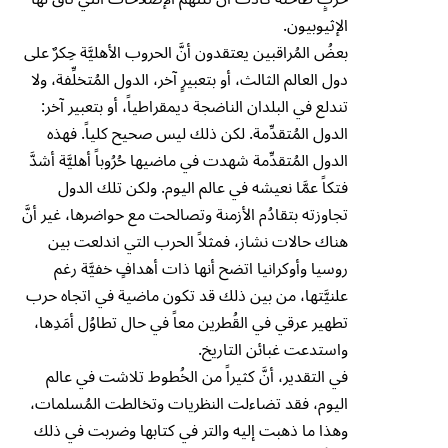
الإثيوبيون.
بعضُ المُراقبين يعتقدون أنَّ الحروب الأهليَّة حِكرٌ على
دول العالم الثالث، أو بتعبيرٍ آخر، الدول المُتخلِّفة، ولا
تندلع في البلدان الناضجة ديمقراطياً، أو بتعبير آخر:
الدول المُتقدِّمة. لكن ذلك ليس صحيح كلياً. فهذه
الدول المُتقدِّمة شهدت في ماضيها حُرُوباً أهليَّة أشدَّ
فتكاً عمَّا نعيشه في عالم اليوم. ولكن تلك الدول
تجاوزته بتقادُم الأزمنة وتصالحت مع حواضرها، غير أنَّ
هناك حالات نشاز، فمثلاً الحرب التي اندلعت بين
روسيا وأوكرانيا اتضح أنها ذات أهدافٍ خفيَّة رغم
علنيَّتها، من بين ذلك قد تكون ماضية في اتجاه حرب
تطهير عرقي في القُطرين معاً في حال تطاوُل أمَدِها،
واستدعت غبائن التاريخ.
في التقدير، أنَّ كثيراً من الخُطوط تلاشت في عالم
اليوم، فقد تضاءلت النظريات وتخالطت المُسلمات،
وهذا ما ذهبت إليه والتر في كتابها وضربت في ذلك