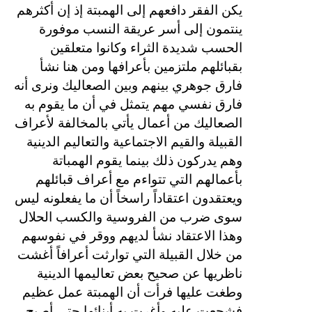
يكن الفقر دافعهم إلى الهمبتة إذ إن أكثرهم
ينتمون إلى أسر عريقة النسب موفورة
الحسب شديدة الثراء وكانوا متعلقين
بقبائلهم ملتزمين بأعرافها ومن هنا نشأ
فارق جوهري بينهم وبين الصعاليك ونرى أنه
فارق نفسي مهم يتمثل في أن ما يقوم به
الصعاليك من أعمال يأتي بالمخالفة لأعراف
القبيلة والقيم الاجتماعية والتعاليم الدينية
وهم يدركون ذلك بينما يقوم الهمباتة
بأعمالهم التي تتواءم مع أعراف قبائلهم
ويعتقدون اعتقاداً راسخاً أن ما يفعلونه ليس
سوى ضرب من الفروسية والكسب الحلال
وهذا الاعتقاد نشأ لديهم ووقر في نفوسهم
من خلال القبيلة التي توارثت أعرافاً أغشت
ناظريها عن صحيح بعض تعاليمها الدينية
وطغت عليها فرأت أن الهمبتة عمل عظيم
فشجعت عليه وأغرت به أبنائها حتى أصبح