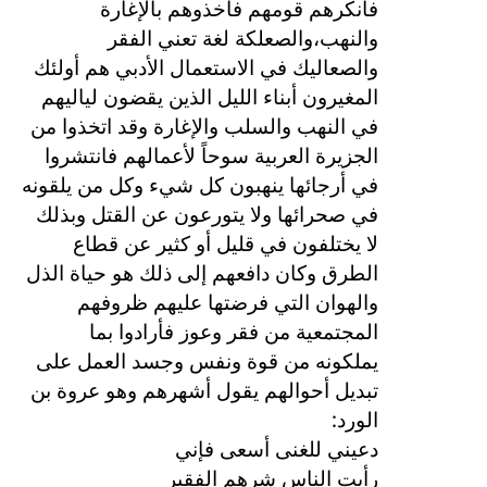
فأنكرهم قومهم فأخذوهم بالإغارة
والنهب،والصعلكة لغة تعني الفقر
والصعاليك في الاستعمال الأدبي هم أولئك
المغيرون أبناء الليل الذين يقضون لياليهم
في النهب والسلب والإغارة وقد اتخذوا من
الجزيرة العربية سوحاً لأعمالهم فانتشروا
في أرجائها ينهبون كل شيء وكل من يلقونه
في صحرائها ولا يتورعون عن القتل وبذلك
لا يختلفون في قليل أو كثير عن قطاع
الطرق وكان دافعهم إلى ذلك هو حياة الذل
والهوان التي فرضتها عليهم ظروفهم
المجتمعية من فقر وعوز فأرادوا بما
يملكونه من قوة ونفس وجسد العمل على
تبديل أحوالهم يقول أشهرهم وهو عروة بن
:
الورد
دعيني للغنى أسعى فإني
رأيت الناس شرهم الفقير