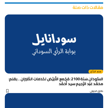
مقالات ذات صلة
منبر الرأي
السُّودَان سَنَة 2100: مُجْمع الأُبَيِّض لخَدَمَاتِ الطَّيَرَان .. بقلم:
محَمَّد عَبْد الرَّحِيم سيد أَحَمَّد
طارق الجزولي