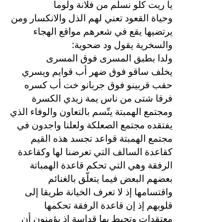
يا ريت كلو نسلم من فلانة ولوما
وحياة القعود تعني لهم الذل والانكسار ومن
يرتضيها يقع في شعرهم مواقع الهجاء
:
والسخرية يقول ود ضحوية
ولدا بطبق المسرى فوق المسرى
يخلف ساقو فوق ضهر أب قوايم ويسري
حقب قربينو فوق جربانو خت أب كسره
فرقا شتى من ناس يمة زيدي الكسرة
ومجتمع الهمبتة يتّسم بالتعاون والوفاء الذي
يفتقده مجتمع الصعلكة ولعلنا واجدون في
مجتمع الهمبتة قواعد تجسد هذه القيم
كقاعدة السالف التي تعرضنا لها وكقاعدة
الرفقة وهي التي تحكم قاعدة الهمباتة
بعضهم البعض فيما يتعلّق بالغنائم
واقتسامها إذ لا تعرف الخيانة طريقا إلى
قلوبهم إذ إن قاعدة الرفقة تحكمها
معتقدات وتحيط بها قداسة إذ يؤمنون أن