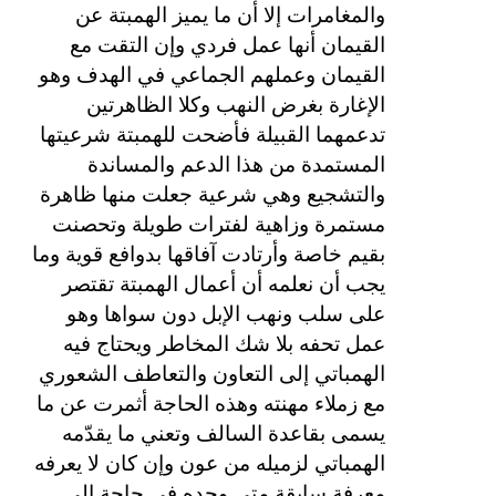
والمغامرات إلا أن ما يميز الهمبتة عن
القيمان أنها عمل فردي وإن التقت مع
القيمان وعملهم الجماعي في الهدف وهو
الإغارة بغرض النهب وكلا الظاهرتين
تدعمهما القبيلة فأضحت للهمبتة شرعيتها
المستمدة من هذا الدعم والمساندة
والتشجيع وهي شرعية جعلت منها ظاهرة
مستمرة وزاهية لفترات طويلة وتحصنت
بقيم خاصة وأرتادت آفاقها بدوافع قوية وما
يجب أن نعلمه أن أعمال الهمبتة تقتصر
على سلب ونهب الإبل دون سواها وهو
عمل تحفه بلا شك المخاطر ويحتاج فيه
الهمباتي إلى التعاون والتعاطف الشعوري
مع زملاء مهنته وهذه الحاجة أثمرت عن ما
يسمى بقاعدة السالف وتعني ما يقدّمه
الهمباتي لزميله من عون وإن كان لا يعرفه
معرفة سابقة متى وجده في حاجة إلى