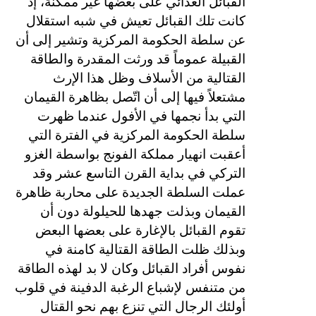
القبائل العدائي على بعضها غير ممكنة، إذ
كانت تلك القبائل تعيش في شبه استقلال
عن سلطة الحكومة المركزية وتشير إلى أن
القبيلة عموماً قد ورثت المقدرة والطاقة
القتالية من الأسلاف وظل هذا الإرث
مشتعلاً فيها إلى أن اتّصل بظاهرة القيمان
التي بدأ نجمها في الأفول عندما ظهرت
سلطة الحكومة المركزية في الفترة التي
أعقبت انهيار مملكة الفونج بواسطة الغزو
التركي في بداية القرن التاسع عشر وقد
عملت السلطة الجديدة على محاربة ظاهرة
القيمان وبذلت جهدها للحيلولة دون أن
تقوم القبائل بالإغارة على بعضها البعض
وبذلك ظلت الطاقة القتالية كامنة في
نفوس أفراد القبائل وكان لا بد لهذه الطاقة
من متنفس لإشباع الرغبة الدفينة في قلوب
أولئك الرجال التي تنزع بهم نحو القتال