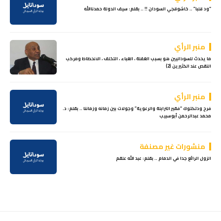
“ود قلبا” .. خاشوقجي السودان !! .. بقلم: سيف الدولة حمدناالله
منبر الرأي
ما يحدث للسودانيين هو بسبب الغفلة ، الغباء ، التخلف ، الانحطاط ومركب
النقص عند الكثيرين (2)
منبر الرأي
فرح ودتكتوك “فقير الترابلة والرعوية” وجولات بين زمانه وزماننا .. بقلم: د.
محمد عبدالرحمن أبوسبيب
منشورات غير مصنفة
الزول الرائع جدا في الدمام .. بقلم: عبد الله علقم