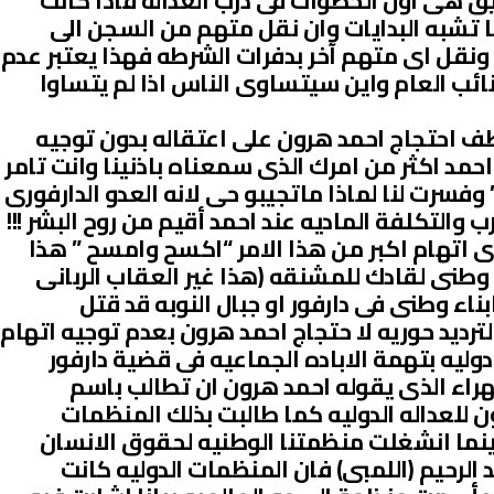
حقيق هى اول الخطوات فى درب العداله فاذا كانت
ا تشبه البدايات وان نقل متهم من السجن الى
ه ونقل اى متهم آخر بدفرات الشرطه فهذا يعتبر عدم
ائب العام واين سيتساوى الناس اذا لم يتساوا
اطف احتجاج احمد هرون على اعتقاله بدون توجيه
ااحمد اكثر من امرك الذى سمعناه باذنينا وانت تامر
فسرت لنا لماذا ماتجيبو حى لانه العدو الدارفورى
والتكلفة الماديه عند احمد أقيم من روح البشر !!!
ى اتهام اكبر من هذا الامر “اكسح وامسح ” هذا
طنى لقادك للمشنقه (هذا غير العقاب الربانى
ناء وطنى فى دارفور او جبال النوبه قد قتل
لترديد حوريه لا حتجاج احمد هرون بعدم توجيه اتهام
ليه بتهمة الاباده الجماعيه فى قضية دارفور
لهراء الذى يقوله احمد هرون ان تطالب باسم
 للعداله الدوليه كما طالبت بذلك المنظمات
بينما انشغلت منظمتنا الوطنيه لحقوق الانسان
 الرحيم (اللمبى) فان المنظمات الدوليه كانت