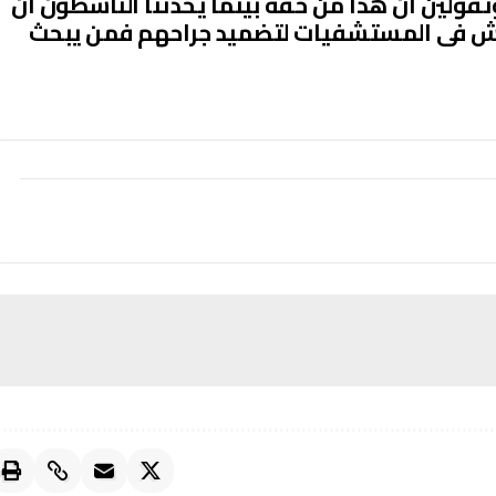
وتقولين ان هذا من حقه بينما يحدثنا الناشطون ان
اش فى المستشفيات لتضميد جراحهم فمن يبحث