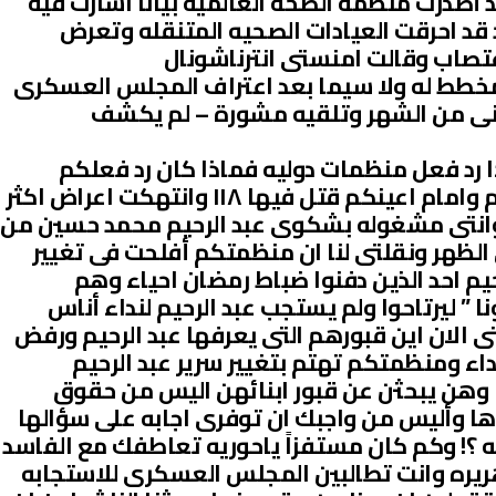
أصدرت منظمة الصحه العالميه بيانا اشارت فيه
يد قد احرقت العيادات الصحيه المتنقله وتعرض
غتصاب وقالت امنستى انترناشونال
مخطط له ولا سيما بعد اعتراف المجلس العسكرى
لثانى من الشهر وتلقيه مشورة – لم يكشف
ا رد فعل منظمات دوليه فماذا كان رد فعلكم
ياحوريه والمذبحة ارتكبت فى وطنكم وامام اعينكم قتل فيها ١١٨ وانتهكت اعراض اكثر
وطن وانتى مشغوله بشكوى عبد الرحيم محمد حسين من
 الظهر ونقلتى لنا ان منظمتكم أفلحت فى تغيير
حيم احد الذين دفنوا ضباط رمضان احياء وهم
ا ” ليرتاحوا ولم يستجب عبد الرحيم لنداء أناس
 الان اين قبورهم التى يعرفها عبد الرحيم ورفض
داء ومنظمتكم تهتم بتغيير سرير عبد الرحيم
ا وهن يبحثن عن قبور ابنائهن اليس من حقوق
دها وأليس من واجبك ان توفرى اجابه على سؤالها
يه ؟! وكم كان مستفزاً ياحوريه تعاطفك مع الفاسد
يره وانت تطالبين المجلس العسكرى للاستجابه