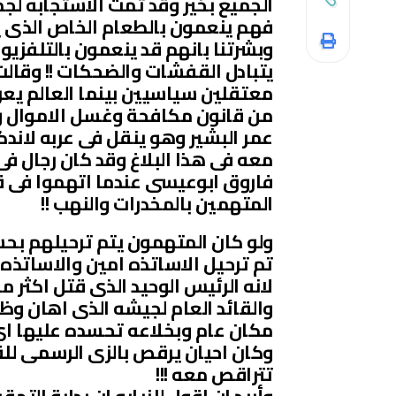
الجميع بخير وقد تمت الاستجابه لجم
فهم ينعمون بالطعام الخاص الذى ي
وبشرتنا بانهم قد ينعمون بالتلفزيو
يتبادل القفشات والضحكات !! وقالت 
عمر البشير وهو ينقل فى عربه لاندكر
معه فى هذا البلاغ وقد كان رجال ف
فاروق ابوعيسى عندما اتهموا فى ق
المتهمين بالمخدرات والنهب !!
ولو كان المتهمون يتم ترحيلهم بح
تم ترحيل الاساتذه امين والاساتذه 
والقائد العام لجيشه الذى اهان و
مكان عام وبخلاعه تحسده عليها اى
وكان احيان يرقص بالزى الرسمى لل
تتراقص معه !!!