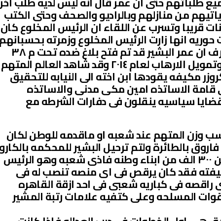
يع طلباتهم حتى ان عمر قال انه ليس لديه طلب آخر
اتيهم من منازلهم وبالراديو والصحف وحتى الكتب
نات قريبا وتسرب عن اللقاء ان الرئيس المخلوع كان
حوريه انها زارت الرئيس المخلوع وزمرته بحسبانهم
معتقلين سياسيين بينما العالم يعرف ان عمر البشير قد تم فتح بلاغ ضده تحت م ٣٨
من قانون مكافحة وغسل الاموال وتمويل الارهاب لعام ٢٠١٤ وقد شاهد العالم المتهم
وزر مكيفه يقودها ابن اخته الى النيابه للتحقيق
ى قامة الاساتذه امين مكى مدنى والاساتذه
ضايا سياسيه ينقلون فى دفارات الشرطه مع
سب وزن المتهم عند شعبه او ماقدمه للوطن لكان
فاروق بالطائرة ولتم ترحيل البشير للمحكمه بالكارو
لانه الرئيس الوحيد الذى قتل اكثر من ٣٠٠ الف من ابناء وطنه فاذى شعبه وهو الرئيس
ظيفته فقد كان يرقص فى اى منصه تنصب له فى
 راقصه فى كباريه شعبى فى احد ازقة القاهره
قوات المسلحه وعلى كتفيه علامات رتبة المشير