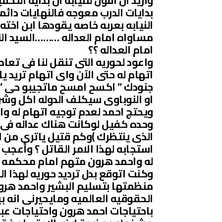
وأريد ان اقول للنيابه ان بداية الت
بدايات الدرب معوجه فالنهايات دائم
النيابه بعربه خاصه يقودها ابن اخت
مساواه امام العداله ………السيد الن
امام العداله ؟؟
واعود لحوريه التى تنقل لنا فى تع
اتهام له حتى الآن واى اتهام تريد ي
جنودك ” اكسح امسح ماتجيبو حى ” و
او النوباوى سيكلف الدوله اكل وشرب 
ويحتج احمد لعدم توجيه اتهام له وا
وحده كفيل لوكانت هناك عداله فى و
الذى ينتظرك )وكم قتيل ياترى من اب
استجابه لهذا الامر القاتل ؟ وأعجب 
له واحمد هرون متهم امام محكمه دو
وكنت اتوقع بدل ترديد حوريه لهذا ا
منظمتها بتسليم البشير واحمد هرون
الحقوقيه العالميه ومايحيرنى انه 
باحتياجات احمد هرون واحتياجات عبد