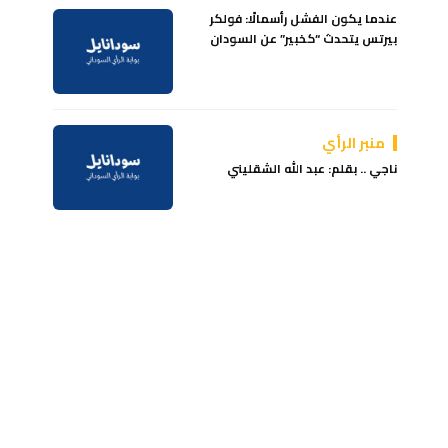
عندما يكون الفشل رأسمالًا: فولكر
بيرتس يتحدث “كخبير” عن السودان
منبر الرأي
ناجي .. بقلم: عبد الله الشقليني