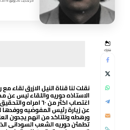
اخر تحديث: 24 يونيو, 2019 8:15 مساءً
شارك
نقلت لنا قناة النيل الازرق لقاء 
الاستاذه حوريه واللقاء ليس عن م
اغتصاب اكثر من ٦٠ ام
عن زيارة رئيس المفوضيه ووفدها ل
ورهطه وللتاكد من انهم يجدون العن
تطمئن حوريه الشعب السودانى الذى 