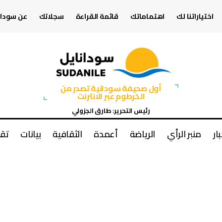
اختياراتنا لك
اهتماماتك
قائمة القراءة
سجلاتك
عن سودان
أول صحيفة سودانية تصدر من
الخرطوم عبر الانترنت
رئيس التحرير: طارق الجزولي
بار
منبر الرأي
الرياضة
أعمدة
الثقافية
بيانات
تقا