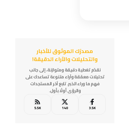
مصدرُك الموثوق للأخبار
والتحليلات والآراء الدقيقة!
نقدّم تغطية دقيقة ومتوازنة، إلى جانب
تحليلات معمّقة وآراء متنوعة تساعدك على
فهم ما وراء الخبر. تابع آخر المستجدات
والرؤى أولًا بأول.
5.5K
140
3.5K