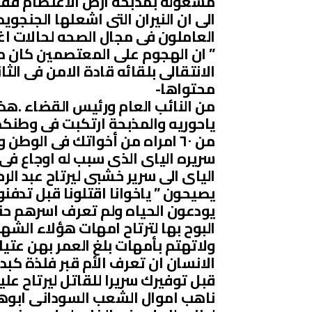
مشغوله بمذبحة ارض الاعتصام فقد 
الى ان النيران التى اشعلها الجنجو
العاملون فى مجال الصحه لحالات ا
” ان الهجوم على المعتصمين كان 
الانتقالى بلقائه قادة الامن فى ا
محتواها-
من النائب العام ورئيس القضاء .هذ
من ٦٠ امراه من أخواتك فى ال
سريره الياى الذى سبب له اوجاع فى
الياى الى سرير خشبى ليرتاح عبد الر
يصيحون ” ياخوانا اقتلونا قبل تدفنون
يودعون الحياه ولم تعرف اسرهم حتى
البوح بها لترتاح امهات هؤلاء الشه
ولاتهتم بأمهات بلغ العمر بهن عتي
الانسان ان تعرف الأم قبر فلذة كب
قبل توفيرك سريرا للقاتل ليرتاح عل
ناهب اموال الشعب السودانى ابوهر