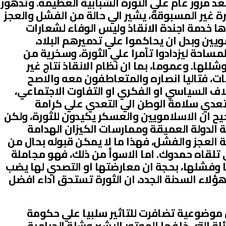
 بعد مرور عام علي الثورة الشبابية العظيمة. وتدهور
ة غير المسبوقة، يشير الي حالة من الفشل والعجز
رها خدمة اجندة الانقاذ وليس الوفاء لشعارات
امويين وبدل ان يحاكموا علي تدميرهم البلاد،
مساحة ليزدادوا تآمرا علي الثورة، وسخرية من
للها. وعموما، بما ان نظام الانقاذ نتاج غير
، فتاليا انصاره والمتعاطفون معه والاصح
اف السياسي او الفكري او التفاوت الاجتماعي،
تعدي سلامة الوطن الي التعدي علي كرامة
 ان الاسلامويين والعسكر يكيدون للثورة، ولكن
لدولة العميقة وممارسات الكيزان الهدامة
 العجز والفشل، فهذا ما لا يمكن قبوله بحال من
 تلقاه حمدوك. اما الاسوأ من ذلك، فهو مجاملة
وفشلها، بحجة ان معارضتها او التصدي لها يصُب
لاء السدنة الجدد، ان الثورة تستحق اداء افضل
 موضوعية تضافرت للتاثير سلبيا علي حكومة
لة التي خلفها الموتور البشير وشلة الحرامية