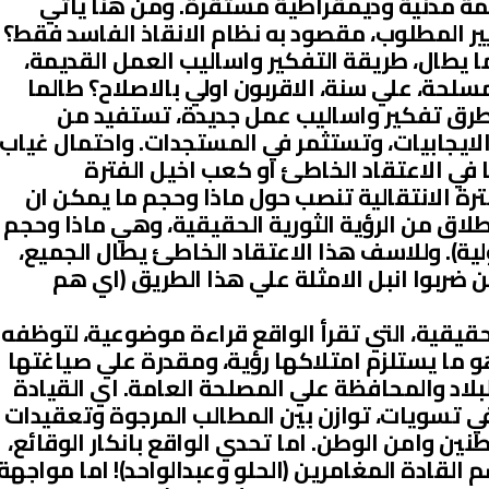
ظمة مدنية وديمقراطية مستقرة. ومن هنا ياتي
ير المطلوب، مقصود به نظام الانقاذ الفاسد فقط؟
 يطال، طريقة التفكير واساليب العمل القديمة،
لحة، علي سنة، الاقربون اولي بالاصلاح؟ طالما
 طرق تفكير واساليب عمل جديدة، تستفيد من
الايجابيات، وتستثمر في المستجدات. واحتمال غياب
 في الاعتقاد الخاطئ او كعب اخيل الفترة
فترة الانتقالية تنصب حول ماذا وحجم ما يمكن ان
نطلاق من الرؤية الثورية الحقيقية، وهي ماذا وحجم
ولية). وللاسف هذا الاعتقاد الخاطئ يطال الجميع،
 ضربوا انبل الامثلة علي هذا الطريق (اي هم
لحقيقية، التي تقرأ الواقع قراءة موضوعية، لتوظفه
و ما يستلزم امتلاكها رؤية، ومقدرة علي صياغتها
اد والمحافظة علي المصلحة العامة. اي القيادة
ي تسويات، توازن بين المطالب المرجوة وتعقيدات
نين وامن الوطن. اما تحدي الواقع بانكار الوقائع،
 القادة المغامرين (الحلو وعبدالواحد)! اما مواجهة