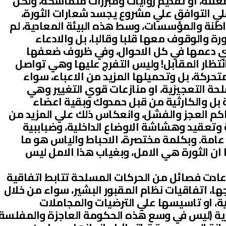
علنة، او تقديم روايات ومبررات متماسكة، ولكن
 علي التوافق علي مشروع يجسد شعارات الثورة،
واطنة والمؤسسات، وسط هذه البيئة المعادية، لم
ورة والوقوف معها قلبا وقالبا، بل والادعاء
عني دعمها في كل الاحوال، وفي ظروف ضعفها
تظار المقابل! وليس التفرج عليها وهي تواصل
متحركة، بل وتحميلها المزيد من الاعباء، سواء
ة التعجيزية، او منازعات قوي التغيير وهي
سة بل والكارثية من قبل حمدوك وبقية اعضاء
اكم العجز والفشل، وانعكاس ذلك علي المزيد من
 وتعقيد وهشاشة الاوضاع الداخلية، وضباببية
مة. وبكلمة مختصرة، الاحباط والياس هو ما
ا ان الثورة هي الامل، وبغياب هذا الامل ليس
عادت فصائل من الحركات المسلحة تتابط اتفاقية
، اتفاقيات نظام المقبور البشير، سواء من خلال
ية، او تاسيسها علي الترضيات والمجاملات
ية (ليس في وسع هذه الحكومة العاجزة والمفلسة