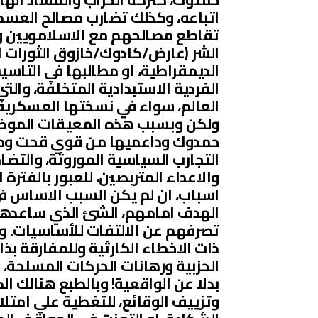
اتباعه، وكذلك تضارب مصالح العسكر
تقاطع مصالحهم مع الاسلامويين وال
الشر (عارض/كادوك/خازوق الثورات ال
الديمقراطية، او مطالبها في التاس
الفردية الاستبدادية المتخلفة، وال
العالم، سواء في نسختها العسكرية ا
ولكن وبسبب هذه المعيقات الموضو
حمدوك وداعميها من قوي قحت ومخ
التجارب السياسية الموروثة، والت
والاعداء المتربصين، للعبور بالفترة ا
اسباب، ان لم يكن السبب الاساس ف
الهدف امامهم، الشئ الذي ساعدهم
تصرفهم عن الالتفات للأساسيات. ولك
ذات الاخطاء الكارثية وللمفارقة بذ
الحزبية ورهانات الحركات المسلحة، 
بدلا عن الواقعية! وبالطبع هنالك ا
وتزييف الوقائع، للتغطية علي امتل