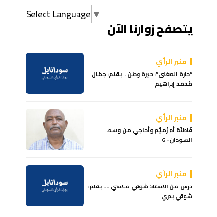
Select Language
▼
يتصفح زوارنا الآن
منبر الرأي
“حارة المغنى”: حيرة وطن .. بقلم: جمَال
مُحمد إبراهيم
منبر الرأي
فَاطنَة أم زُميِّم وأحاجي من وسط
السودان- 6
منبر الرأي
درس من الاستاذ شوقي ملاسي …. بقلم:
شوقي بدري