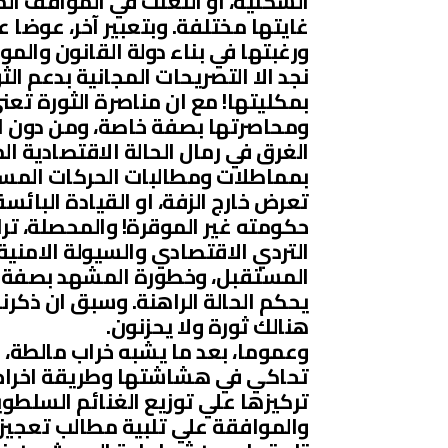
الشكلية، او التعنت في المواقف الم
غايتها مختلفة. وبتعبير آخر، عوضا
ورغبتها في بناء دولة القانون والم
نجد الا التصريحات المجانية بدعم الث
بمكليتها! مع ان مناصرة الثورة ت
ومحاصرتها بصفة خاصة، ومن دون ان
الغرق في رمال الحالة الاقتصادية ال
بمماطلات ومطالبات الحركات المسلح
تعرض خارج الزفة، او القيادة البائ
حكومته غير الموقرة! والمحصلة، تر
التردي الاقتصادي والسيولة الامنية
المستقبل، وخطورة المشهد بصفة عا
يحكم الحالة الراهنة. وسبق ان ذكرن
هنالك ثورة ولا يحزنون.
وعموما، بعد ما يشبه خراب مالطة، 
تحاكي في هشاشتها وطريقة اخراجها
تركيزها علي توزيع الغنائم السلطو
والموافقة علي تلبية مطالب تعجيز