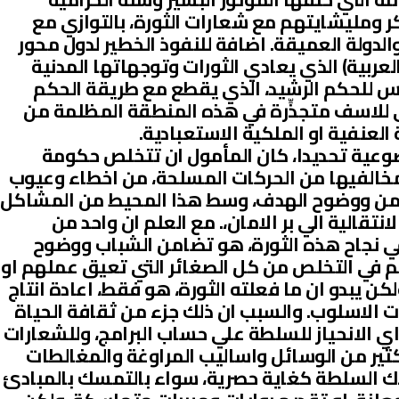
 ومليشايتهم مع شعارات الثورة، بالتوازي مع
دولة العميقة. اضافة للنفوذ الخطير لدول محور
عربية) الذي يعادي الثورات وتوجهاتها المدنية
يس للحكم الرشيد، الذي يقطع مع طريقة الحكم
تي للاسف متجذِّرة في هذه المنطقة المظلمة من
لعنفية او الملكية الاستعبادية.
عية تحديدا، كان المأمول ان تتخلص حكومة
الفيها من الحركات المسلحة، من اخطاء وعيوب
ضامن ووضوح الهدف، وسط هذا المحيط من المشاكل
لانتقالية الي بر الامان،. مع العلم ان واحد من
ي نجاح هذه الثورة، هو تضامن الشباب ووضوح
 في التخلص من كل الصغائر التي تعيق عملهم او
ن يبدو ان ما فعلته الثورة، هو فقط، اعادة انتاج
ات الاسلوب. والسبب ان ذلك جزء من ثقافة الحياة
اي الانحياز للسلطة علي حساب البرامج، وللشعارات
لكثير من الوسائل واساليب المراوغة والمغالطات
اك السلطة كغاية حصرية، سواء بالتمسك بالمبادئ