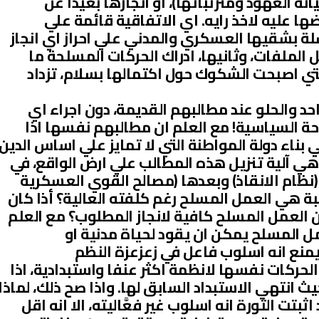
نة العهود ومترتباتها)، او انجازها بعيدا عن
ا عليه لاخذ رايه. اي الاتفاقية قائمة علي
شلة بشقيها العسكري والمدني علي احراز اي انجاز
ملفات، وثانيها، ادراك الحركات المسلحة ما
لتي اصبحت الشكوك حول اكتمالها بسلام، تزداد
د والحلو عند مطالبهم القديمة، دون اجراء اي
ة السياسية! مع العلم ان مطالبهم نفسها اذا
ناء دولة المواطنة التي لا تمايز علي اساس الدين
 هي آلية تنزيل هذه المطالب علي ارض الواقع، في
(نظام الانقاذ) وبعدها (مصالح القوي العسكرية
ة هي العمل المسلح رغم كلفته العالية؟ أذا كان
العمل المسلح كافية لانجاز المطلوب؟ مع العلم
عمل المسلح يمكن ان يقود لحياة مدنية او
يمنع انه اسلوب فاعل في زعزعزة النظم
 الحركات نفسها لانظمة اكثر عنفا واستبدادية، اذا
ث انتهي الاستبداد السابق لها. واذا صح ذلك، لماذا
تت الثورة انه اسلوب غير فعَّاليته، الا انه اقل