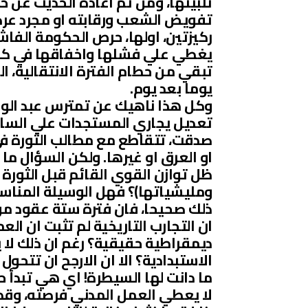
تلبيتها، ومن ثم اعادة الحديث عن خيا
تفويض الشعب ورقابته او مجرد عرضه
ركيزتين، اولها، حرص الحكومة الفا
يغطي علي فشلها واخفاقها في كل ال
تبقي من حطام الفترة الانتقالية، ا
يوما بعد يوم.
وكل هذا ناهيك عن تمترس عبد الواح
تعديل يجاري المستجدات علي الساح
صدقت، تتقاطع مع مطالب الثورة في ب
او العرق او غيرها. ولكن السؤال ما
ظل توازن القوي القائم قبل الثورة 
ومليشياتها)؟ فهل الوسيلة المناسب
ذلك صحيحا، فان فترة ستة عقود من 
ان التجارب التاريخية لم تثبت ان ال
ديمقراطية حقيقية؟ رغم ان ذلك لا 
الاستبدادية؟ الا ان الارجح ان تتحول
ما دانت لها السيطرة! اي هي تبدأ حي
لا يعطي العمل المدني فرصته، وقد اثب