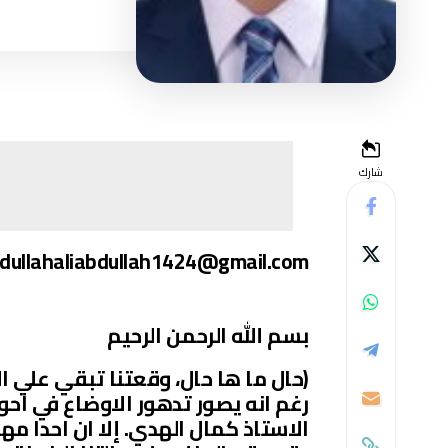
شارك
dullahaliabdullah1424@gmail.com
بسم الله الرحمن الرحيم
(حال ما ها حال، وقعتنا تبقي علي ا
رغم انه يصور تدهور الاوضاع في اح
الاستاذ كمال الهدي. إلا ان احدا مه