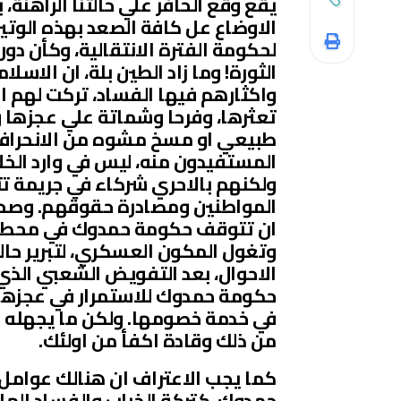
يقع وقع الحافر علي حالتنا الراهنة،
الاوضاع عل كافة الصعد بهذه الوتير
لحكومة الفترة الانتقالية، وكأن دو
الثورة! وما زاد الطين بلة، ان الاسل
واكثارهم فيها الفساد، تركت لهم ال
تعثرها، وفرحا وشماتة علي عجزها وش
طبيعي او مسخ مشوه من الانحرافات
المستفيدون منه، ليس في وارد الخل
ولكنهم بالاحري شركاء في جريمة ت
المواطنين ومصادرة حقوقهم. وصحيح
ان تتوقف حكومة حمدوك في محطة ا
وتغول المكون العسكري، لتبرير حالة
الاحوال، بعد التفويض الشعبي الذي
حكومة حمدوك للاستمرار في عجزها 
في خدمة خصومها. ولكن ما يجهله هؤ
من ذلك وقادة اكفأ من اولئك.
كما يجب الاعتراف ان هنالك عوامل
حمدوك، كتركة الخراب والفساد الهائ