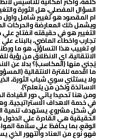
كلفة، واكثر امكانية للتاسيس لان
السؤال المفصلي، هل الثورة والتغي
ام المقصود هو تغيير شامل واول ما
ويشمل ذلك المعارضة والحركات المس
التغيير هو في حقيقته انفتاح علي
تجارب واخطاء الماضي، بالبناء علي 
او تغييب هذا التساؤل، هو ما ورطنا
الانتقالية، اي الانظلاق من رؤية لل
يُجني منها (المكاسب)؟ بدلا عن الا
ما اقدمه للفترة الانتقالية (المسؤ
ولا يستثني سوي شباب الثورة، الذين
الاساتذة ولكن من يتعلم؟).
ومن هنا تحديدا ياتي دور القيادة ا
في خدمة الاهداف الاستراتيجية. وه
في شكل مشروع، يستهدف تنمية البل
الحقيقية هي القادرة علي الدخول ف
الوقع، بما يحافظ علي سلامة المواط
فهو نوع من العناد والتهور الذي يسم