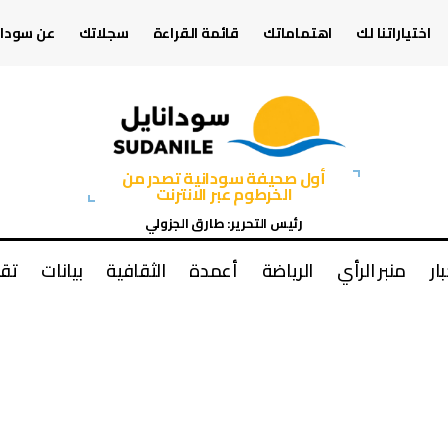
اختياراتنا لك
اهتماماتك
قائمة القراءة
سجلاتك
عن سودان
أول صحيفة سودانية تصدر من
الخرطوم عبر الانترنت
رئيس التحرير: طارق الجزولي
بار
منبر الرأي
الرياضة
أعمدة
الثقافية
بيانات
تقا