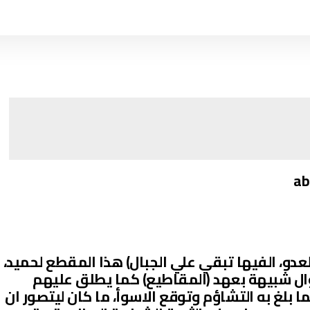
ab
لعدو، الفيها تبقي علي الجبال) هذا المقطع لحميد،
وال شبيهة بعهد (المقاطيع) كما يطلق عليهم
ما بلغ به التشاؤم وتوقع الاسوأ، ما كان ليتصور ان