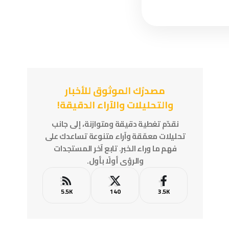
مصدرُك الموثوق للأخبار
والتحليلات والآراء الدقيقة!
نقدّم تغطية دقيقة ومتوازنة، إلى جانب
تحليلات معمّقة وآراء متنوعة تساعدك على
فهم ما وراء الخبر. تابع آخر المستجدات
والرؤى أولًا بأول.
5.5K
140
3.5K