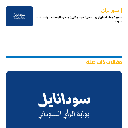
منبر الرأي
حسن خليفة العطبراوي .. مسيرة مبدع وتاريخ يحكيه البسطاء .. بقلم: خالد
البلولة
مقالات ذات صلة