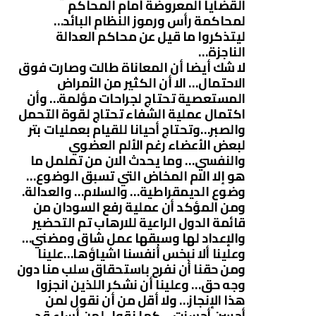
القضايا المعروضة أمام المحاكم
لمحاكمة رأس ورموز النظام البائد…
ليتذكروا ما قيل عن محاكم العدالة
الناجزة…
لا شك أيضا أن المعاناة طالت وصارت فوق
الاحتمال… الا أن الكثير من الأمراض
المستعصية تحتاج لجراحات مؤلمة… وأن
اكتمال عملية الشفاء تحتاج لقوة التحمل
والصبر…وتحتاج أحيانا للقيام بعمليات بتر
لبعض الأعضاء رغم الألم العضوي
والنفسي… وما يحدث الان من تململ ما
هو إلا الام المخاض التي تسبق الوضوع…
وضوع الديمقراطية… والسلام… والعدالة.
ومن المؤكد أن عملية رفع السودان من
قائمة الدول الراعية للارهاب تم التحضير
والإعداد لها وسبقها عمل شاق ومضني…
وعلينا ألا نبخس أنفسنا اشياؤها…علينا
ومن حقنا أن نفرح باستحقاق سلب منا دون
وجه حق… وعلينا أن نشكر اللذين انجزوا
هذا الإنجاز… ولا أقل من أن نقول لمن
أحسن أحسنت… كما نقول لمن أساء قد