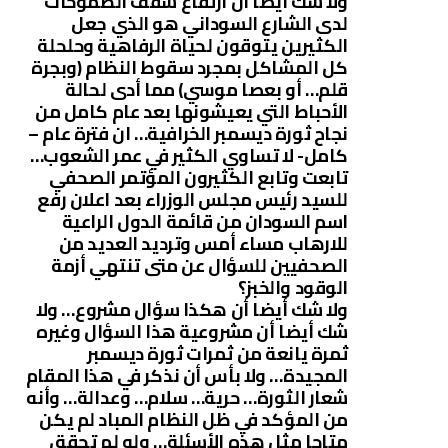
ولا شك أيضا أن ارتفاع سقف الطموحات
لدى الشارع السوداني هو الذي جعل
الكثيرين يتوقون لحياة الرفاهية وحلحلة
كل المشاكل بمجرد سقوط النظام (وبجرة
قلم… أو بعصا موسي) مما أدى لحالة
الأحباط التي يعيشونها بعد عام كامل من
نجاح ثورة ديسمبر الخرافية… ان فترة عام –
كامل- لا تساوي الكثير في عمر الشعوب…
تابعت وتابع الكثيرون المؤتمر الصحفي
للسيد رئيس مجلس الوزراء بعد اعلان رفع
اسم السودان من قائمة الدول الراعية
للارهاب مساء أمس وترديد العديد من
الصحفيين للسؤال عن متى تنتهي أزمة
الوقود والخبز؟
ولا شك أيضا أن هكذا سؤال مشروع… ولا
شك أيضا أن مشروعية هذا السؤال وغيره
ثمرة يانعة من ثمرات ثورة ديسمبر
المجيدة… ولا بأس أن نذكر في هذا المقام
شعار الثورة… حرية… سلام… وعدالة… وأنه
من المؤكد في ظل النظام المباد لم يكن
متاحا مثل هذه الأسئلة… ولو لم تحقق