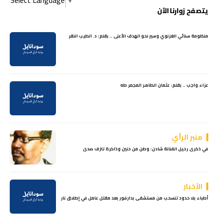
يتصفح زوارنا الآن
منظومة سنائي الغزنوي وسير نحو الهدف الأعلى .. بقلم: د. الطيب النقر
عزاء واجب .. بقلم: ‏عثمان الطاهر المجمر طه
منبر الرأي
في ذكرى رحيل الفنانة شادن: وطن من حنين وذاكرة تنزف صدى
الأخبار
أطباء بلا حدود تنسحب من مستشفى بدارفور بعد مقتل عامل في إطلاق نار