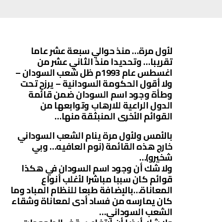
لأول مرة… منذ حوالي سبعة عشر عاما
تقريبا… وتحديدا منذ الثاني عشر من
اغسطس عام 1993م ظل شعب السودان –
ولا أقول الحكومة السودانية – يرزح تحت
وطأة وجود اسم السودان ضمن قائمة
الدول الراعية للارهاب وتوابعها من
القوائم الأخرى المنبثقة منها…
بالأمس ولأول مرة ينام الشعب السوداني
خارج هذه القائمة (نوم العافيه… وبي
شخيرو)…
ولا شك أن وجود اسم السودان في هكذا
قوائم كان سببا مباشرا لأغلب أنواع
المعاناة…بالإضافة طبعا للنظام المباد وما
كان يمارسه من فساد أدى لمعاناة وشقاء
الشعب السوداني…