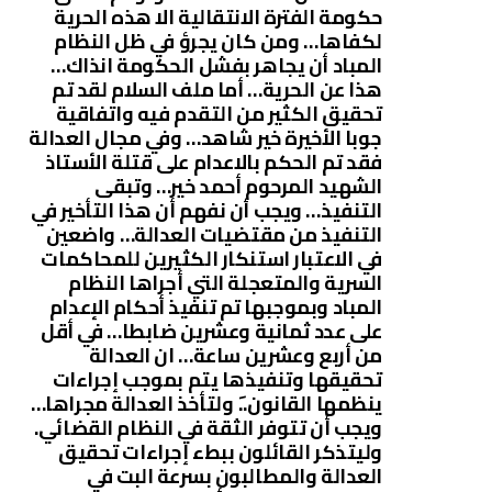
حكومة الفترة الانتقالية الا هذه الحرية
لكفاها… ومن كان يجرؤ في ظل النظام
المباد أن يجاهر بفشل الحكومة انذاك…
هذا عن الحرية… أما ملف السلام لقد تم
تحقيق الكثير من التقدم فيه واتفاقية
جوبا الأخيرة خير شاهد… وفي مجال العدالة
فقد تم الحكم بالاعدام على قتلة الأستاذ
الشهيد المرحوم أحمد خير… وتبقى
التنفيذ… ويجب أن نفهم أن هذا التأخير في
التنفيذ من مقتضيات العدالة… واضعين
في الاعتبار استنكار الكثيرين للمحاكمات
السرية والمتعجلة التي أجراها النظام
المباد وبموجبها تم تنفيذ أحكام الإعدام
على عدد ثمانية وعشرين ضابطا… في أقل
من أربع وعشرين ساعة… ان العدالة
تحقيقها وتنفيذها يتم بموجب إجراءات
ينظمها القانون..َ ولتأخذ العدالة مجراها…
ويجب أن تتوفر الثقة في النظام القضائي.
وليتذكر القائلون ببطء إجراءات تحقيق
العدالة والمطالبون بسرعة البت في