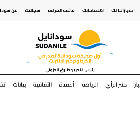
اختياراتنا لك
اهتماماتك
قائمة القراءة
سجلاتك
عن سودان
أول صحيفة سودانية تصدر من
الخرطوم عبر الانترنت
رئيس التحرير: طارق الجزولي
بار
منبر الرأي
الرياضة
أعمدة
الثقافية
بيانات
تقا