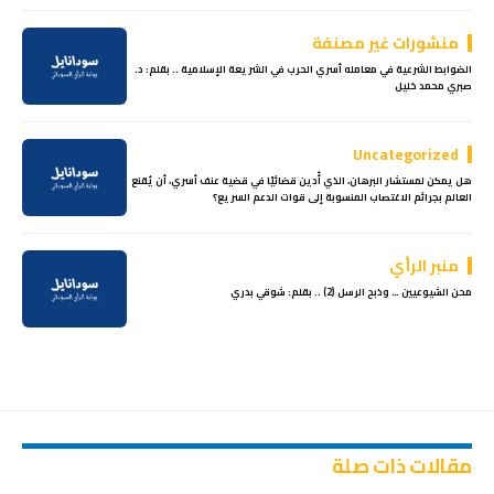
منشورات غير مصنفة
الضوابط الشرعية في معامله أسري الحرب في الشريعة الإسلامية .. بقلم: د.
صبري محمد خليل
Uncategorized
هل يمكن لمستشار البرهان، الذي أُدين قضائيًا في قضية عنف أسري، أن يُقنع
العالم بجرائم الاغتصاب المنسوبة إلى قوات الدعم السريع؟
منبر الرأي
محن الشيوعيين … وذبح الرسل (2) .. بقلم: شوقي بدري
مقالات ذات صلة