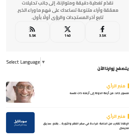
نقدّم تغطية دقيقة ومتوازنة، إلى جانب تحليلات
معمّقة وآراء متنوعة تساعدك على فهم ما وراء الخبر.
تابع آخر المستجدات والرؤى أولًا بأول.
5.5K
140
3.5K
Select Language
▼
يتصفح زوارنا الآن
منبر الرأي
منصور خالد: من أزمة الدولة إلى أزمته ذات نفسه
منبر الرأي
الإنقاذ تقترب من الحافة: قراءة في سفر الفقر والثورة .. بقلم: صديق
محيسى