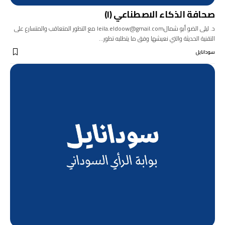
صحافة الذكاء الاصطناعي (١)
د. ليلى الضو أبو شمالleila.eldoow@gmail.com مع التطور المتعاقب والمتسارع على
التقنية الحديثة والتي نعيشها وفق ما يتطلبه تطور…
سودانايل