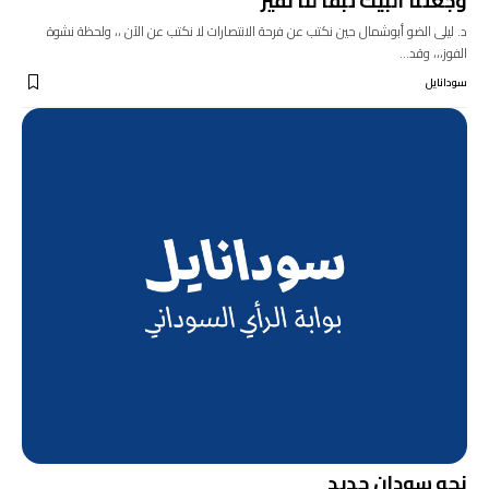
وجعتنا البيك تبقا لنا نفير
د. ليلى الضو أبوشمال حين نكتب عن فرحة الانتصارات لا نكتب عن الآن ،، ولحظة نشوة
الفوز،،، وقد…
سودانايل
نحو سودان جديد