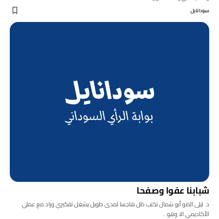
سودانايل
شبابنا عفوا وصفحا
د. ليلى الضو أبو شمال تكتب ظل هاجسا لمدى طويل يشغل تفكيري وزاد مع عملي
الأكاديمي الا وهو…