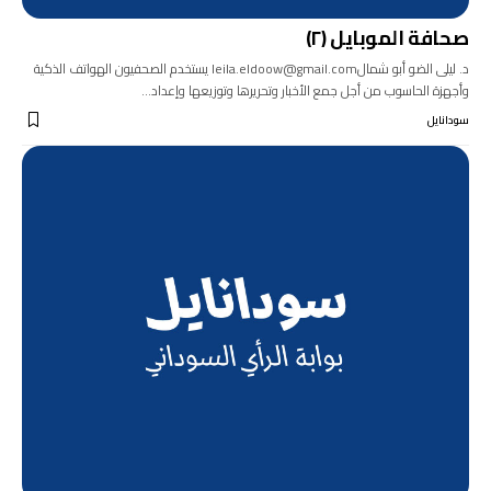
صحافة الموبايل (٢)
د. ليلى الضو أبو شمالleila.eldoow@gmail.com يستخدم الصحفيون الهواتف الذكية
وأجهزة الحاسوب من أجل جمع الأخبار وتحريرها وتوزيعها وإعداد…
سودانايل