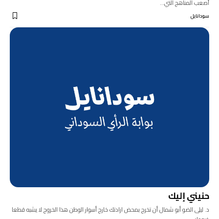
أصعب المناهج التي…
سودانايل
حنيني إليك
د. ليلى الضو أبو شمال أن تخرج بمحض ارادتك خارج أسوار الوطن هذا الخروج لا يشبه قطعا