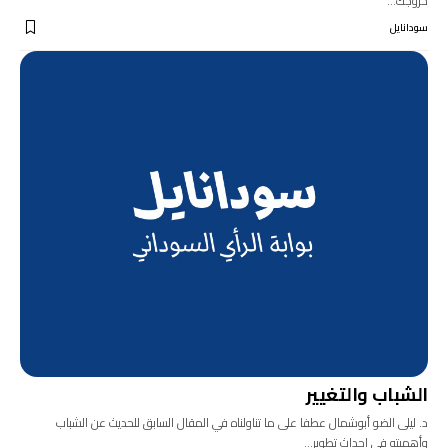
خروجك…
سودانايل
الشباب والتغيير
د. ليلى الضو أبوشمال عطفا على ما تناولناه في المقال السابق للحديث عن الشباب
وأهميته في إحداث تطوير…