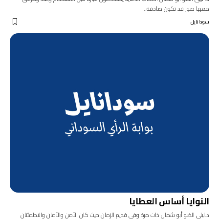
معها صور قد تكون صادقة…
سودانايل
النوايا أساس العطايا
د.ليلى الضو أبو شمال ذات مرة وفي قديم الزمان حيث كان الأمن والأمان والاطمئنان