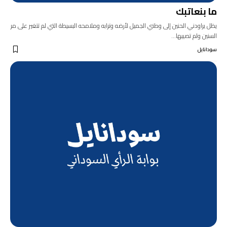
ما بنعاتبك
يظل يراودني الحنين إلى وطني الجميل لأرضه وترابه وملامحه البسيطة التي لم تتغير على مر
السنين ولم تصيبها…
سودانايل