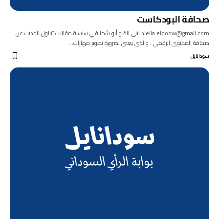
صحافة البودكاست
leila.eldoow@gmail.comد.ليلى الضو أبو شمالفي سلسلة مقالات تتناول الحديث عن
صحافة المحتوى الرقمي ، والذي يعني بضرورة تطوير مهارات…
سودانايل