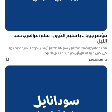
مؤتمر جوبا… يا سليم الذّوق .. بقلم : عزالعرب حمد
النيل
izzalarab giwey [izzanaizzana@yahoo.com] أن تختار الحركة الشعبية مدينة جوبا
كي تكون منبرا لانطلاق أول مؤتمر جامع تتبني الدعوة…
عز العرب حمد النيل