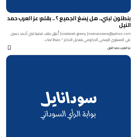
بنطلون لبني.. هل يَسَعُ الجميع ؟ .. بقلم: عز العرب حمد
النيل
izzalarab giwey [izzanaizzana@yahoo.com] أٌغلِق ملف قضية لبني أحمد حسين
علي المستوي الرسمي الحكومي بتعديل الحكم " حفظا لماء…
عز العرب حمد النيل