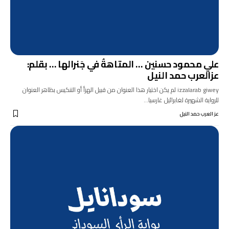
علي محمود حسنين … المتاهةُ في جَنرالها … بقلم:
عزالعرب حمد النيل
izzalarab giwey لم يكن اختيار هذا العنوان من قبيل الهزأ أو التنكيس بظاهر العنوان
للرواية الشهيرة لغابرائيل غارسيا…
عز العرب حمد النيل