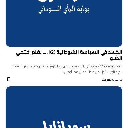
الحَسد في السِياسة السُودانية (2)! …. بقلم: فتحي
الضّـو
faldaw@hotmail.comفي البدء نعتذر للقارىء الكريم عن سهوٍ غير مقصود أسقط
ترقيم الجزء الأول من هذا المقال مما أوحى…
عز العرب حمد النيل