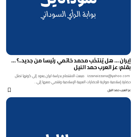
إيران … هل يُنتخَب محمد خاتمي رئيسا من جديد..؟ …
بقلم: عز العرب حمد النيل
izzanaizzana@yahoo.com مبعث الاهتمام بدراسة ايران يعود إلي كونها تمثل
حضارة إسلامية موازية للحضارات العربية الإسلامية وتنتمي معها إلي…
عز العرب حمد النيل