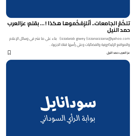
تلكُمُ الجامعات.. أنُلزِمُكُموها هكذا ! … بقلم: عزالعرب
حمد النيل
izzalarab giwey (izzanaizzana@yahoo.com) بناء علي ما نشر في وسائل الإعلام
والمواقع الإليكترونية والفضائيات وعلي رأسها قناة الجزيرة…
عز العرب حمد النيل