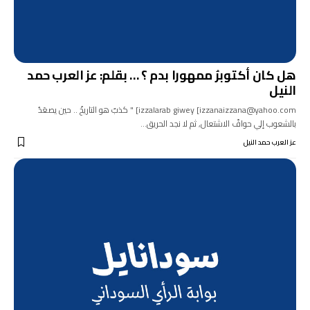
هل كان أكتوبرُ ممهورا بدم ؟ … بقلم: عز العرب حمد
النيل
izzalarab giwey [izzanaizzana@yahoo.com] " كذبٌ هو التاريخُ .. حين يصعَدُ
بالشعوب إلي حوافّ الاشتعال, ثم لا نجد الحريق…
عز العرب حمد النيل