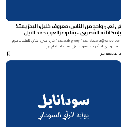
في نعيّ واحدٍ من الناس: معروف خليل: البحرُ يمتدُّ
بإمكاناته القصوى .. بقلم: عزالعرب حمد النيل
izzalarab giwey [izzanaizzana@yahoo.com] كان المنزل الكائن بالفتيحاب مربع
خمسة والذي استأجره المغفور له علي عبد القادر الحاج في…
عز العرب حمد النيل