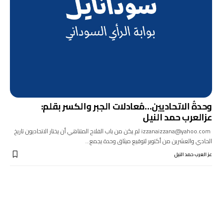
وحدةُ الاتحاديين…مُعادلات الجبر والكسر بقلم:
عزالعرب حمد النيل
izzanaizzana@yahoo.com لم يكن من باب الفلاح المتناهي أن يختار الاتحاديون تاريخ
الحادي والعشرين من أكتوبر لتوقيع ميثاق وحدة يجمع…
عز العرب حمد النيل