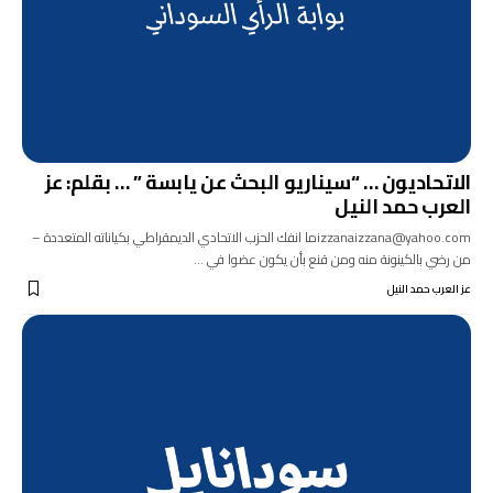
الاتحاديون … “سيناريو البحث عن يابسة ” … بقلم: عز
العرب حمد النيل
izzanaizzana@yahoo.comما انفك الحزب الاتحادي الديمقراطي بكياناته المتعددة –
من رضي بالكينونة منه ومن قنع بأن يكون عضوا في …
عز العرب حمد النيل