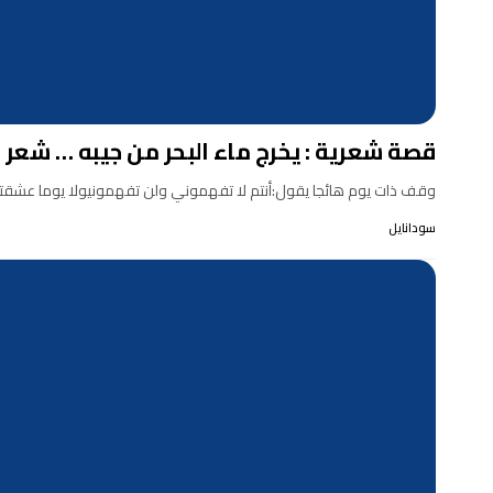
قصة شعرية : يخرج ماء البحر من جيبه … شعر د
وقف ذات يوم هائجا يقول:أنتم لا تفهموني ولن تفهمونيولا يوما عشقت
سودانايل