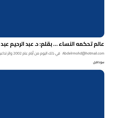
عالم تحكمه النساء … بقلم: د. عبد الرحيم عبد
Abdelrmohd@hotmail.com في ذلك اليوم من أيام عام 2002 واثر تداعيات الحادي عشر من سبتمبر ، كنت كغيري…
سودانايل