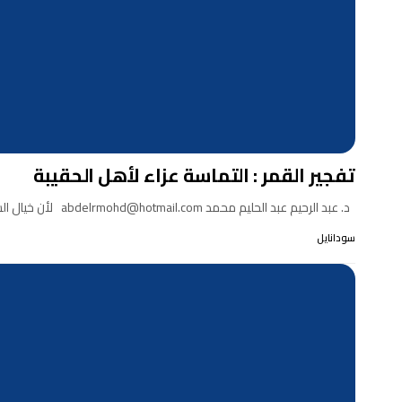
تفجير القمر : التماسة عزاء لأهل الحقيبة
د. عبد الرحيم عبد الحليم محمد abdelrmohd@hotmail.com لأن خيال الشعر يرتاد الثريا فقد شطحت بي الأفكار…
سودانايل