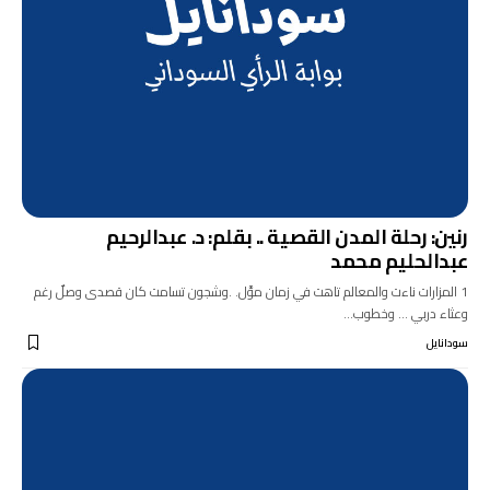
رنين: رحلة المدن القصية .. بقلم: د. عبدالرحيم
عبدالحليم محمد
1 المزارات ناءت والمعالم تاهت في زمان موَّل. .وشجون تسامت كان قصدى وصلٌ رغم
وعثاء دربي ... وخطوب…
سودانايل