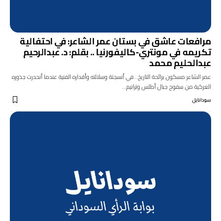
مرافعات عاشق في بستان عمر الشاعر: في احتفالية
تكريمه في مونتري-كاليفورنيا .. بقلم: د. عبدالرحيم
عبدالحليم محمد
عمر الشاعر مسكون برائحة التاريخ...في أنسجتة وسلالته وأقداره الفنية عندما أنحدرت جذوره
العركية من سفوح جبال أطلس وترانيم…
سودانايل