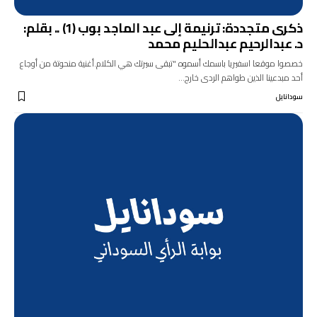
ذكرى متجددة: ترنيمة إلى عبد الماجد بوب (1) .. بقلم:
د. عبدالرحيم عبدالحليم محمد
خصصوا موقعا اسفيريا باسمك أسموه "تبقى سيرتك هي الكلام.أغنية منحوتة من أوجاع
أحد مبدعينا الذين طواهم الردى خارج…
سودانايل