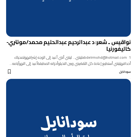
نواقيس .. شعر: د عبدالرحيم عبدالحليم محمد/مونتري-
كاليفورنيا
abdelrmohd@hotmail.com 1ليتني... ليتني أنني أعيد إلى الوجه إشراقهولمحياك
أحداقهليتني أستطيع إعادة كل الثقةبيني وبين النخيلوأحزانه المطبقةأعيد إلى النهرأيامه…
سودانايل