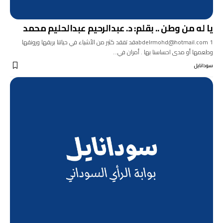
يا له من وطن .. بقلم: د. عبدالرحيم عبدالحليم محمد
abdelrmohd@hotmail.com 1قد تفقد كثير من الأشياء في حياتنا بريقها ورونقها
وطعمها أو مدى احساسنا بها . أمران في…
سودانايل