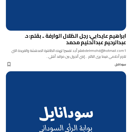
ابراهيم عايدابي: رجل الظلال الوارفة .. بقلم: د.
عبدالرحيم عبدالحليم محمد
abdelrmohd@hotmail.com1لم أجد تفسيرا لهذه الظاهرة المدهشة والفريدة التي
تلازم أحلامي فيما يرى النائم ...إنني أتجول بين مراقد أهلي…
سودانايل