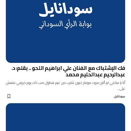
فك الإشتباك مع الفنان علي ابراهيم اللحو .. بقلم: د.
عبدالرحيم عبدالحليم محمد
أنا يا سادتي لم أنتج صوت مومار حنون شارب من غيم هطول صب ذات يوم خريفي منعش
على…
سودانايل