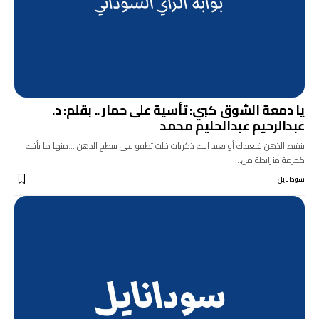
يا دمعة الشوق كبي: تأسية على حمار .. بقلم: د.
عبدالرحيم عبدالحليم محمد
ينشط الذهن فيعيدك أو يعيد اليك ذكريات خلت تطفو على سطح الذهن ...منها ما يأتيك
كحزمة مترابطة من…
سودانايل