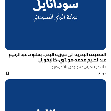
القصيدة البحرية إلى حورية البحر .. بقلم: د. عبدالرحيم
عبدالحليم محمد-مونتري-كاليفورنيا
سألت عن السحر في حسنها وكون تلألأ من كونها
سودانايل