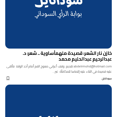
خازن نار الشعر: قصيدة ملهمأساوية .. شعر: د.
عبدالرحيم عبدالحليم محمد
abdelrmohd@hotmail.com تقديم: وقف أعرابي معوج الفم أمام أحد الولاة فألقى
عليه قصيدة في الثناء عليه إلتماسا للمكافأة غير…
سودانايل