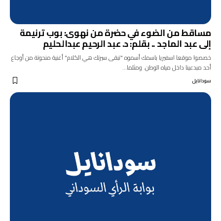
مساقط من الضوء في حضرة من نهوى: بوب ترنيمة
إلى عبد الماجد .. بقلم: د. عبد الرحيم عبدالحليم
خصصوا موقعا اسفيريا باسمك أسموه "تبقى سيرتك هي الكلام" أغنية منحوتة من أوجاع
أحد مبدعينا داخل مياه الوطن. ومثلما…
سودانايل