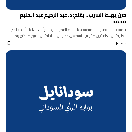
حين يهبط السرب .. بقلم: د. عبد الرحيم عبد الحليم
محمد
abdelrmohd@hotmail.com 1على لحاء الشجر تكتب الريح أشعارهاعلى أجنحة السرب
العابريكمل العاشقون طقوس النشيجعلى خد رمال الساحليكمل الموج ضحكتهويطيب…
سودانايل