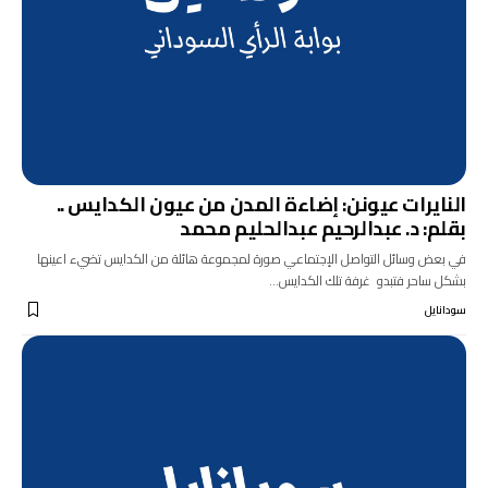
النايرات عيونن: إضاءة المدن من عيون الكدايس ..
بقلم: د. عبدالرحيم عبدالحليم محمد
في بعض وسائل التواصل الإجتماعي صورة لمجموعة هائلة من الكدايس تضيء اعينها
بشكل ساحر فتبدو غرفة تلك الكدايس…
سودانايل