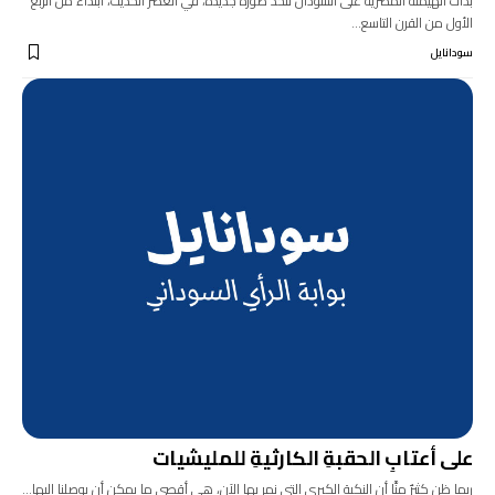
بدأت الهيمنة المصرية على السودان تتخذ صورةً جديدةً، في العصر الحديث، ابتداءً من الربع
الأول من القرن التاسع…
سودانايل
على أعتابِ الحقبةِ الكارثيةِ للمليشيات
ربما ظن كثيرٌ منَّا أن النكبة الكبرى التي نمر بها الآن، هي أقصى ما يمكن أن يوصلنا إليها…