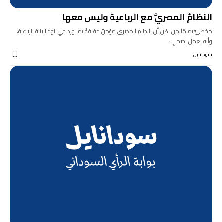
النظامُ المصريُّ مع الرباعيةِ وليس معها
مخطئٌ تمامًا من يظن أن النظام المصري مؤمنٌ حقيقةً بما ورد في بنود الآلية الرباعية،
وأنه يعمل بضميرٍ…
سودانايل