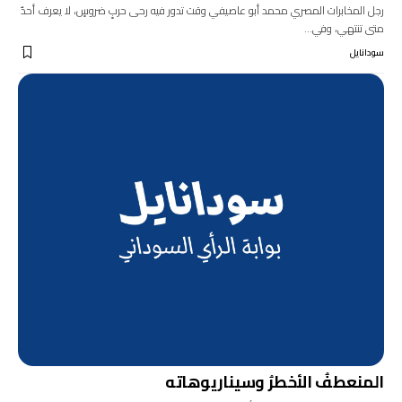
رجل المخابرات المصري محمد أبو عاصيفي وقت تدور فيه رحى حربٍ ضروسٍ، لا يعرف أحدٌ
متى تنتهي، وفي…
سودانايل
المنعطفُ الأخطرُ وسيناريوهاته