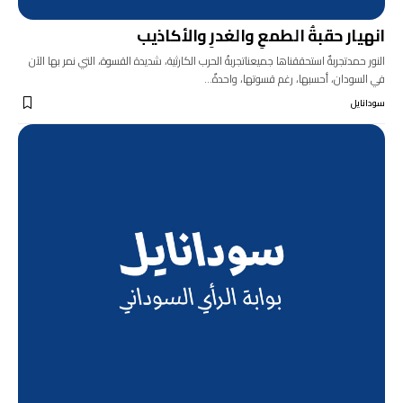
انهيار حقبةُ الطمعِ والغدرِ والأكاذيب
النور حمدتجربةٌ استحققناها جميعناتجربةُ الحرب الكارثية، شديدة القسوة، التي نمر بها الآن
في السودان، أحسبها، رغم قسوتها، واحدةٌ…
سودانايل