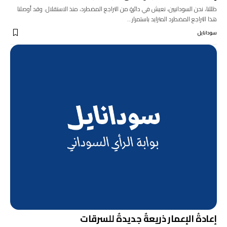
ظللنا، نحن السودانيين، نعيش في دائرةٍ من التراجع المضطرد، منذ الاستقلال. وقد أوصلنا
هذا التراجع المضطرد المتزايد باستمرار…
سودانايل
إعادةُ الإعمار ذريعةٌ جديدةٌ للسرقات