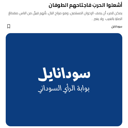
أشعلوا الحربَ فاجتاحهم الطوفان
يمكن للمرء أن يصف الإخوان المسلمين، وهو مرتاح البال، بأنهم قبيلٌ من الناس منقطعُ
الصلةِ بالغيب. ولا يغير…
سودانايل