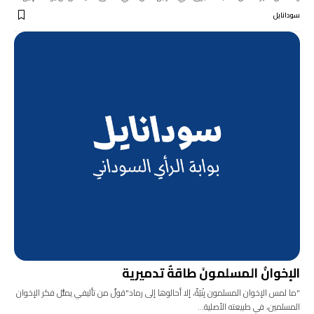
سودانايل
الإخوانُ المسلمونَ طاقةٌ تدميرية
"ما لمس الإخوان المسلمون بِنْيَةً، إلا أحالوها إلى رماد"قولٌ من تأليفي يمثُّل فكر الإخوان
المسلمين، في طبيعته الأصلية…