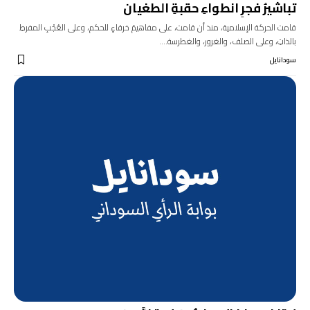
تباشيرُ فجرِ انطواءِ حقبةِ الطغيان
قامت الحركة الإسلامية، منذ أن قامت، على مفاهيمَ خرقاءٍ للحكم، وعلى العُجْبِ المفرطِ
بالذاتِ، وعلى الصلف، والغرور، والغطرسة.…
سودانايل