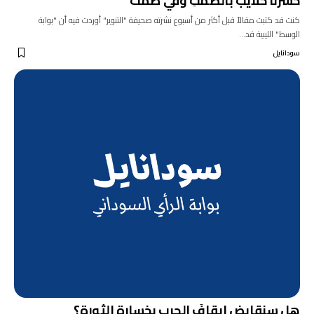
خسرنا حلايبَ بالصمتِ وفي صمت
كنت قد كتبت مقالاً قبل أكثر من أسبوع نشرته صحيفة "التنوير" أوردت فيه أن "بوابة
الوسط" الليبية قد…
سودانايل
هل سنقايض إيقافَ الحربِ بخسارةِ الثورة؟