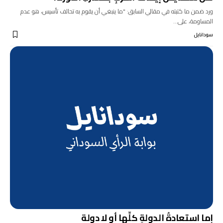
ورد ضمن ما كتبته في مقالي السابق: "ما ينبغي أن يقوم به تحالف تأسيس، هو عدم
المساومة، على…
سودانايل
إما استعادةُ الدولةٍ كلِّها أو لا دولة