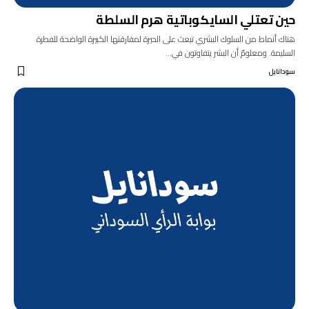
حين تعتلي السايكوباتية هرم السلطة
هناك أنماط من السلوك البشري تبعث على الحيرة لمفارقتها الكبيرة الواضحة للفطرة
السليمة. ومعلومٌ أن البشر يتفاوتون في…
سودانايل