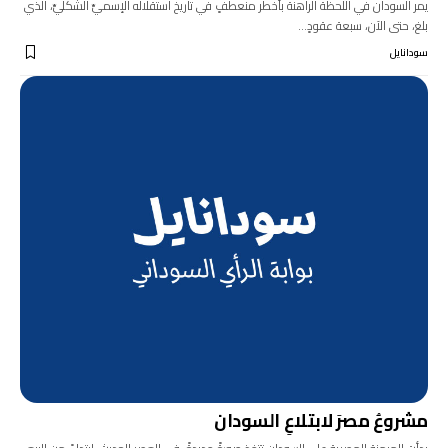
يمر السودان في اللحظة الراهنة بأخطر منعطفٍ في تاريخ استقلاله الإسميِّ الشكليِّ، الذي
بلغ، حتى الآن، سبعة عقودٍ…
سودانايل
مشروعُ مصرَ لابتلاعِ السودان