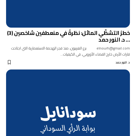
خطرُ التشظِّي الماثل: نظرةٌ في منعطفين شاخصين (3)
… د. النور حمد
elnourh@gmail.com برع الغربيون، منذ فجر الهجمة الاستعمارية التي اجتاحت
قارات الأرض خارج الفضاء الأوروبي، في الكيفيات…
د. النور حمد