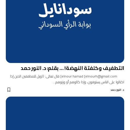
التطفيف وكلفتة النهضة! … بقلم: د. النور حمد
elnour hamad [elnourh@gmail.com] قال تعالى: ((ويل للمطففين الذين إذا
اكتالوا على الناس يستوفون، وإذا كالوهم أو وزنوهم…
د. النور حمد