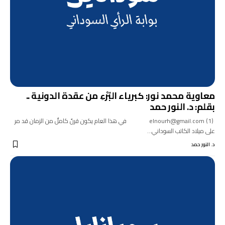
معاوية محمد نور: كبرياء البُرْءِ من عقدة الدونية ..
بقلم: د. النور حمد
(1) elnourh@gmail.com في هذا العام يكون قرنٌ كاملٌ من الزمان قد مر
على ميلاد الكاتب السوداني…
د. النور حمد