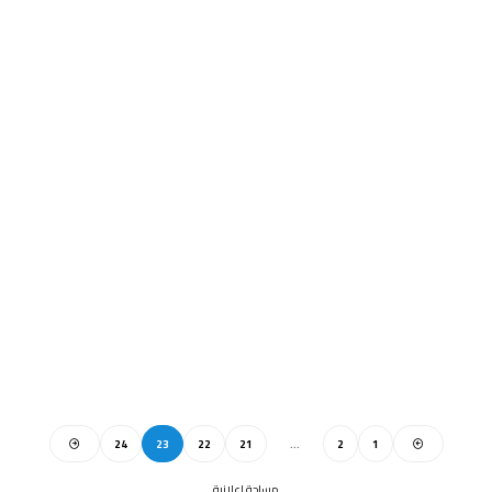
24
23
22
21
…
2
1
مساحة اعلانية