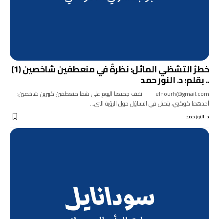
خطرُ التشظي الماثل: نظرةٌ في منعطفين شاخصين (1)
.. بقلم: د. النور حمد
elnourh@gmail.com نقف جميعنا اليوم على شفا منعطفين كبيرين شاخصين:
أحدهما كوكبي، يتمثل في التساؤل حول الرؤية التي…
د. النور حمد