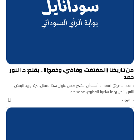
من تاريخنا (المغتغت، وفاضي، وخمج)!! .. بقلم: د. النور
حمد
elnourh@gmail.com أحببت أن استعير ضمن عنوان هذا المقال، نبرة، وروح الرفض،
اللتين شحن بهما شاعرنا المطبوع، محمد طه…
د. النور حمد