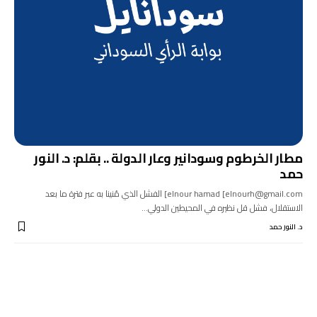
مطار الخرطوم وسودانير وعار الدولة .. بقلم: د. النور
حمد
elnour hamad [elnourh@gmail.com] الفشل الذي مُنينا به عبر فترة ما بعد
الاستقلال، فشل قل نظيره في المحيطين الدولي…
د. النور حمد