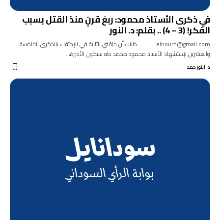
في ذكرى الأستاذ محمود: ربعُ قرنٍ منذ القتل بسبب
الفكر! (3 – 4) .. بقلم: د. النور
elnourh@gmail.com ظننت أن حلقتي الثانية في الإحتفاء بالذكرى الخامسة
والعشرين لإستشهاد الأستاذ محمود محمد طه ستكون الأخيرة،…
د. النور حمد