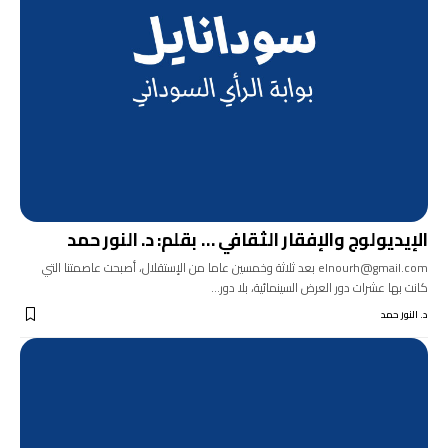
الإيديولوج والإفقار الثقافي … بقلم: د. النور حمد
elnourh@gmail.com بعد ثلاثة وخمسين عاما من الإستقلال، أصبحت عاصمتنا التي
كانت بها عشرات دور العرض السينمائية، بلا دور…
د. النور حمد