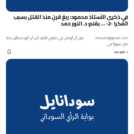
في ذكرى الأستاذ محمود: ربعُ قرنٍ منذ القتل بسبب
الفكر! -2- … بقلم: د. النور حمد
elnourh@gmail.com قبل أن أواصل في حلقتي الثانية، أريد أن أنوه لخطأين حدثا
مني سهواً في…
د. النور حمد