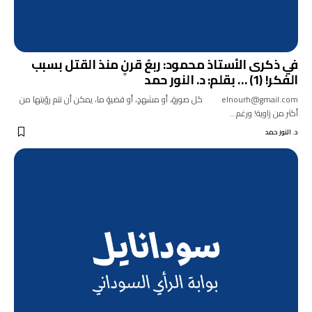
في ذكرى الأستاذ محمود: ربعُ قرنٍ منذ القتل بسبب
الفكر! (1) … بقلم: د. النور حمد
elnourh@gmail.com كل صورةٍ، أو مشهدٍ، أو قضيةٍ ما، يمكن أن تتم رؤيتها من
أكثر من زاوية! ورغم…
د. النور حمد