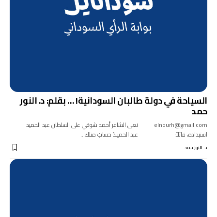
السياحة في دولة طالبان السودانية! … بقلم: د. النور
حمد
elnourh@gmail.com نعى الشاعر أحمد شوقي على السلطان عبد الحميد
استبداده، قائلاً: عبد الحميـدُ حسابُ مثلك…
د. النور حمد