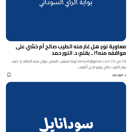
معاوية نور: هل غار منه الطيب صالح أم خشي على
مواقفه منه؟! .. بقلم: د. النور حمد
(3) من (3) elnourh@gmail.com لربما استغرب البعض عنوان هذه الحلقة، إذ كيف
يغار الطيب صالح، وهو الذي أطبقت…
د. النور حمد