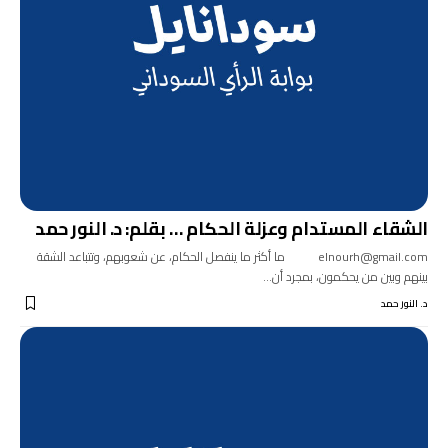
الشقاء المستدام وعزلة الحكام … بقلم: د. النور حمد
elnourh@gmail.com ما أكثر ما ينفصل الحكام، عن شعوبهم، وتتباعد الشقة
بينهم وبين من يحكمون، بمجرد أن…
د. النور حمد