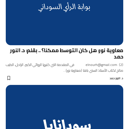
معاوية نور: هل كان التوسط ممكنا؟ .. بقلم: د. النور
حمد
(2) elnourh@gmail.com في المقدمة التي كتبها الروائي الكبير، الراحل، الطيب
صالح لكتاب الأستاذ السني بانقا (معاوية نور)…
د. النور حمد