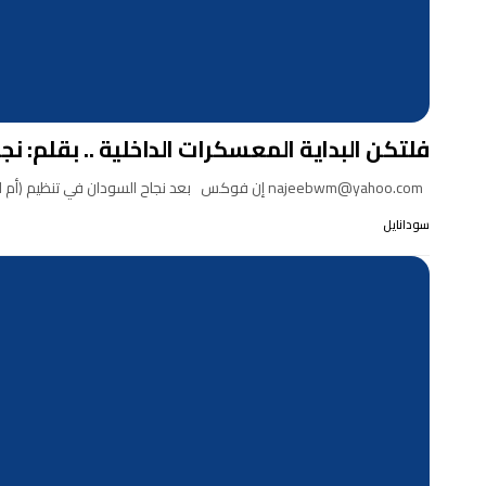
فلتكن البداية المعسكرات الداخلية .. بقلم: نج
najeebwm@yahoo.com إن فوكس بعد نجاح السودان في تنظيم (أم المباريات) التي جمعت بين الفراعنة ومحاربي الصحراء…
سودانايل