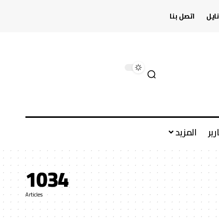
ايل
اتصل بنا
رير
المزيد
1034
Articles