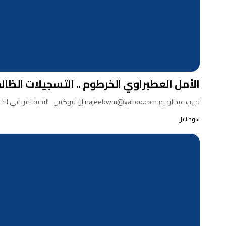
الأمل العطبراوي الخرطوم .. التسجيلات الظالم
نجيب عبدالرحيم najeebwm@yahoo.com إن فوكس التحية لفريقي الخرطوم والأمل عطبرة بمناسبة تأهل فريقيهما إلى الكونفدرالية لأول مرة…
سودانايل