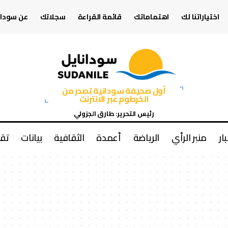
اختياراتنا لك
اهتماماتك
قائمة القراءة
سجلاتك
عن سودان
أول صحيفة سودانية تصدر من
الخرطوم عبر الانترنت
رئيس التحرير: طارق الجزولي
بار
منبر الرأي
الرياضة
أعمدة
الثقافية
بيانات
تقا