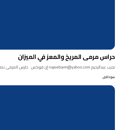
حراس مرمى المريخ والمعز في الميزان
نجيب عبدالرحيم najeebwm@yahoo.com إن فوكس حارس المرمى نصف الفريق التاريخ الكروي بتجاربه وأحداثه أكد المقولة التي تقول…
سودانايل