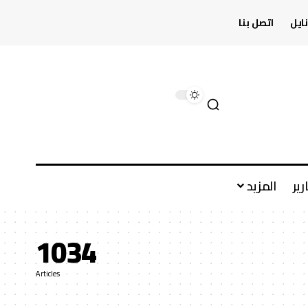
ايل
اتصل بنا
رير
المزيد
1034
Articles