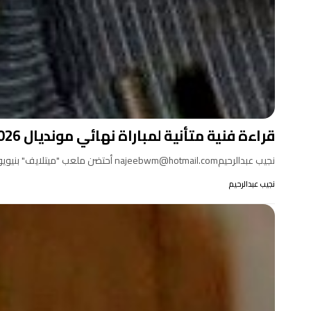
قراءة فنية متأنية لمباراة نهائي مونديال 2026
نجيب عبدالرحيمnajeebwm@hotmail.com أحتضن ملعب "ميتلايف" بنيويورك في ولاية نيوجيرسي الأمريكية يوم الأحد 19 يوليو 2026 مباراة منتخبي الأرجنتين وإسبانيا…
نجيب عبدالرحيم