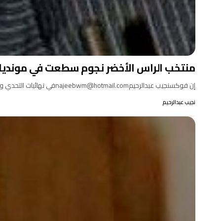
منتخب الراس الأخضر نجوم سطعت في مونديال 2026م وصنعت تاريخ جد
إن فوكسنجيب عبدالرحيمnajeebwm@hotmail.comفي نهائيات التحدي وفي أكبر تظاهرة عالمية في كرة القدم يمكنك أن تراهن على هزيمة منتخب…
نجيب عبدالرحيم