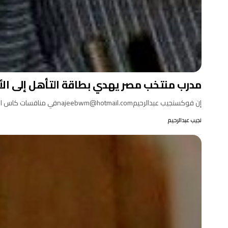
مدرب منتخب مصر يهدي بطاقة التأهل إلى الأر
إن فوكسنجيب عبدالرحيمnajeebwm@hotmail.comفي منافسات كاس العالم أكبر تظاهرة كروية في العالم تظهر القيمة الحقيقة للنواحي الفنية على أداء…
نجيب عبدالرحيم