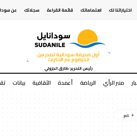
اختياراتنا لك
اهتماماتك
قائمة القراءة
سجلاتك
عن سودان
أول صحيفة سودانية تصدر من
الخرطوم عبر الانترنت
رئيس التحرير: طارق الجزولي
بار
منبر الرأي
الرياضة
أعمدة
الثقافية
بيانات
تقا