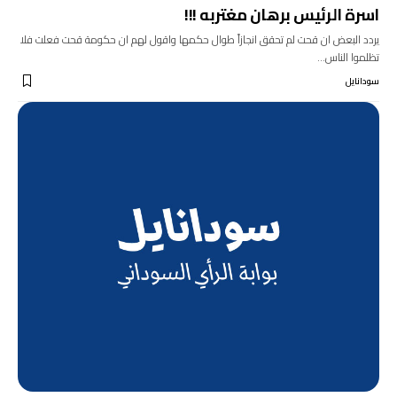
اسرة الرئيس برهان مغتربه !!!
يردد البعض ان قحت لم تحقق انجازاً طوال حكمها واقول لهم ان حكومة قحت فعلت فلا
تظلموا الناس…
سودانايل