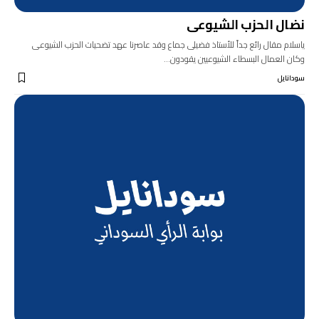
نضال الحزب الشيوعى
ياسلام مقال رائع جداً للأستاذ فضيلى جماع وقد عاصرنا عهد تضحيات الحزب الشيوعى
وكان العمال البسطاء الشيوعيين يقودون…
سودانايل