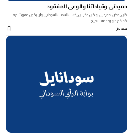
حميدتى وقياداتنا والوعى المفقود
كان يمكن لحميدتى لو كان ذكيا ان يكسب الشعب السودانى وان يكون مقبولاً لديه
كحاكم هو ودعمه السريع…
سودانايل