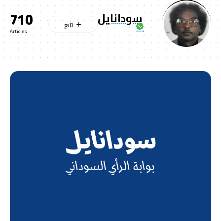
710
سودانايل
Articles