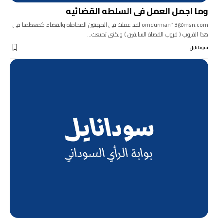
وما اجمل العمل فى السلطه القضائيه
omdurman13@msn.com لقد عملت فى المهنتين المحاماه والقضاء كمعظمنا فى
هذا القروب ( قروب القضاة السابقين ) ولكنى تمتعت…
سودانايل