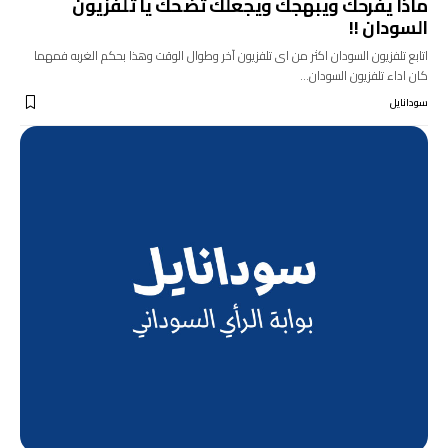
ماذا يفرحك ويبهجك ويجعلك تضحك يا تلفزيون
السودان !!
اتابع تلفزيون السودان اكثر من اى تلفزيون آخر وطوال الوقت وهذا بحكم الغربه فمهما
كان اداء تلفزيون السودان…
سودانايل