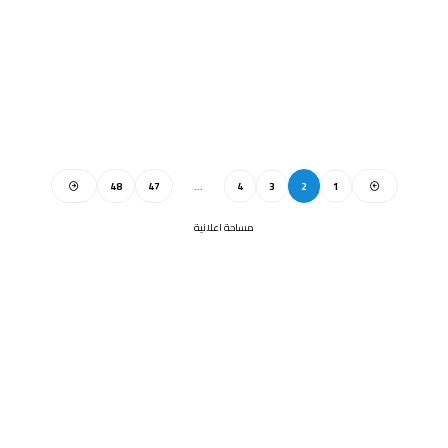
48
47
…
4
3
2
1
مساحة اعلانية