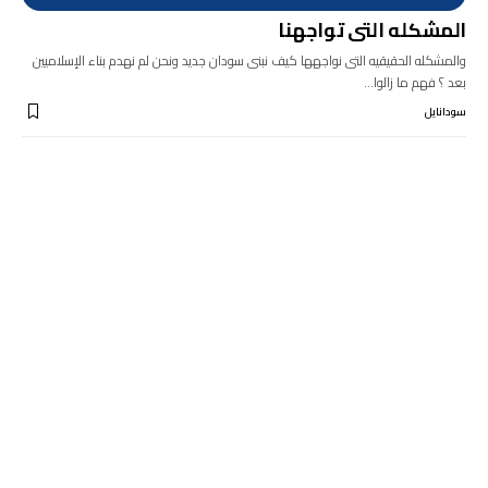
المشكله التى تواجهنا
والمشكله الحقيقيه التى نواجهها كيف نبنى سودان جديد ونحن لم نهدم بناء الإسلاميين
بعد ؟ فهم ما زالوا…
سودانايل