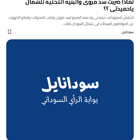
لماذا ضربت سد مروى والبنيه التحتيه للشمال
ياحميدتى ؟؟
اندهش لاستهداف حميدتى ودعمه السريع لسد مروى وضرب المحولات وقطع الكهرباء
عن المواطنيين البسطاء فى شمال السودان فانت…
سودانايل