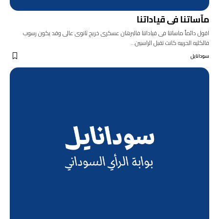
مآساتنا فى قياداتنا
اقول دائماً ماساتنا فى قياداتنا فالبرهان عسكرى خريج ثانوى عالى وقد يكون رسوب
فالكليه الحربيه كانت تقبل الراسبين…
سودانايل