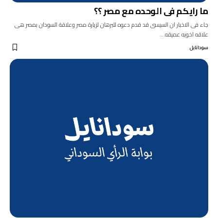
ما رايكم فى الوحده مع مصر ؟؟
جاء فى الاخبار ان السيسى قد قدم دعوه للبرهان لزيارة مصر وعلاقة السودان بمصر هى
علاقه اخويه عميقه…
سودانايل