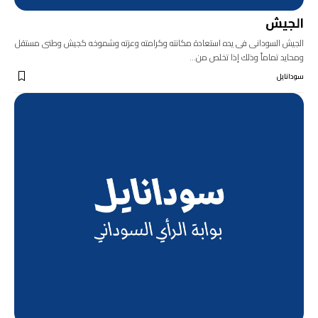
الجيش
الجيش السودانى فى يده استعادة مكانته وكرامته وعزته وشموخه كجيش وطنى مستقل
ومحايد تماماً وذلك إذا تخلص من…
سودانايل