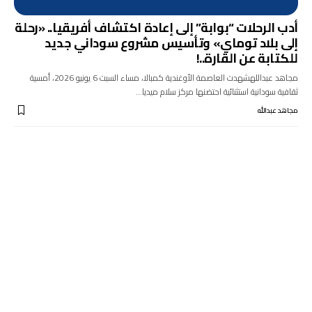
أدب الرحلات “بوابة” إلى إعادة اكتشاف أفريقيا.. «رحلة
إلى بلاد توماي» وتأسيس مشروع سوداني جديد
للكتابة عن القارة..!
مجاهد عبداللهشهدت العاصمة الأوغندية كمبالا، مساء السبت 6 يونيو 2026، أمسية
ثقافية سودانية استثنائية احتضنها مركز سلام ميديا…
مجاهد عبدالله