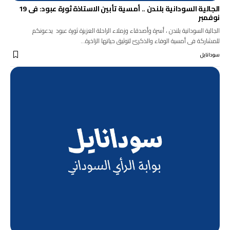
الجالية السودانية بلندن .. أمسية تأبين الاستاذة ثورة عبود: فى 19
نوفمبر
الجالية السودانية بلندن ، أسرة وأصدقاء وزملاء الراحلة العزيزة ثورة عبود يدعونكم
للمشاركة فى أمسية الوفاء والذكرىً لتوثيق حياتها الزاخرة…
سودانايل