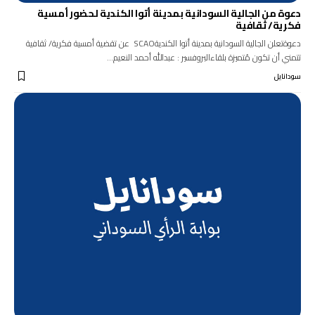
دعوة من الجالية السودانية بمدينة أتوا الكندية لحضور أمسية
فكرية/ ثقافية
دعوةتعلن الجالية السودانية بمدينة أتوا الكنديةSCAO عن تقضية أمسية فكرية/ ثقافية
تتمني أن تكون مُتميزة بلقاءالبروفسير : عبدالله أحمد النعيم…
سودانايل