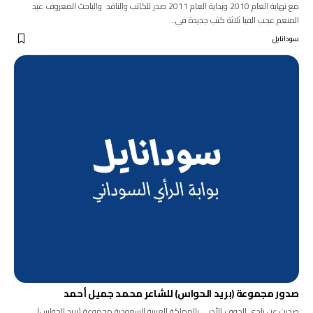
مع نهاية العام 2010 وبداية العام 2011 صدر للكاتب والناقد والباحث المعروف عبد
المنعم عجب الفيا ثلاثة كتب جديدة في…
سودانايل
صدور مجموعة (بريد الحواس) للشاعر محمد جميل أحمد
صدرت عن نادي الجوف الأدبي بالمملكة العربية السعودية مجموعة (بريد الحواس)