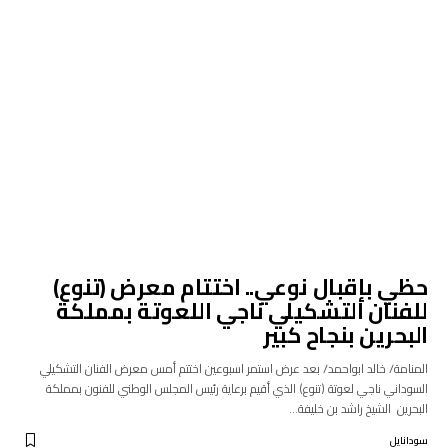
حظي بإقبال نوعي.. اختتام معرض (تنوع)
للفنان التشكيلي ناجي اللعوتة بمملكة
البحرين بنجاح كبير
المنامة/ خالد ابواحمد/ بعد عرض استمر اسبوعين اختتم أمس معرض الفنان التشكيلي
السوداني ناجي لعوتة (تنوع) الذي أقيم برعاية رئيس المجلس الوطني للفنون بمملكة
البحرين ‎ ‎الشيخ راشد بن خليفة…
سودانايل