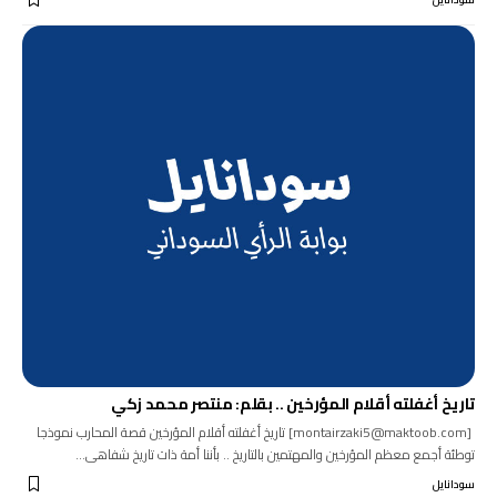
تاريخ أغفلته أقلام المؤرخين .. بقلم: منتصر محمد زكي
[montairzaki5@maktoob.com] تاريخ أغفلته أقلام المؤرخين قصة المحارب نموذجا
توطئة أجمع معظم المؤرخين والمهتمين بالتاريخ .. بأننا أمة ذات تاريخ شفاهى…
سودانايل