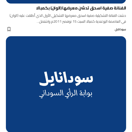
الفنانة صفية اسحق تدشن معرضها (الوان) بكمبالا
دشنت الفنانة التشكيلية صفية اسحق معرضها التشكيلي الأول الذي أطلقت عليه (الوان)
في العاصمة اليوغندية كمبالا السبت 15 نوفمبر 2011م.واشتمل…
سودانايل