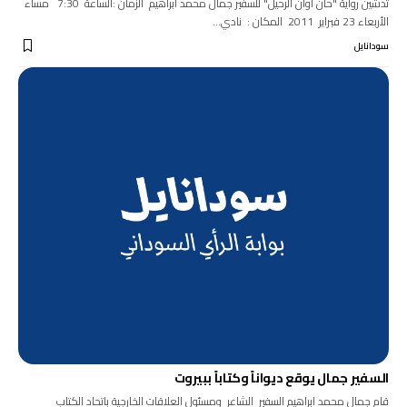
تدشين رواية "حان أوان الرحيل" للسفير جمال محمد ابراهيم الزمان :الساعة 7:30 مساء
الأربعاء 23 فبراير 2011 المكان : نادي…
سودانايل
السفير جمال يوقع ديواناً وكتاباً ببيروت
قام جمال محمد ابراهيم السفير الشاعر ومسئول العلاقات الخارجية باتحاد الكتاب