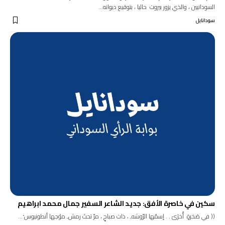
السودانيين ، والذي يزور بيروت حاليا ، بتوقيع ديوانه…
سودانايل
سكين في خاصرة الأفق: جديد الشاعر السفير جمال محمد ابراهيم
(( في صَخرةٍ أُخرَىَ . . إسمُها الرّوشه ِ ، ذات صباحٍ ، مرّ تحتَ رمش ِ موْجها أنطونيوس ْ…