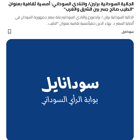
الجالية السودانية برلين/ والنادي السوداني: أمسية ثقافية بعنوان
“الطيب صالح جسر بين الشرق والغرب”
الجالية السودانية برلين / براندنبورغ والنادي السودانيبرعاية سفير جمهورية السودان في
ألمانيا السفير د. بهاء الدين حنفيأمسية ثقافية بعنوان "الطيب…
سودانايل