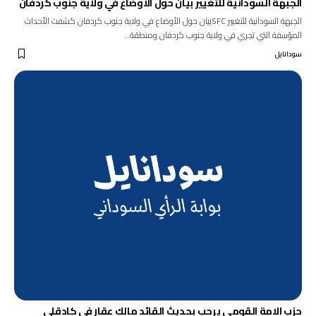
الجبهة السودانية للتغيير بيان حول الأوضاع في ولاية جنوب كردفان
الجبهة السودانية للتغيير SFCبيان حول الأوضاع في ولاية جنوب كردفان كشفت الأحداث
المؤسفة التي تجري في ولاية جنوب كردفان ومنطقة…
سودانايل
حزب الامة القومي يرحب بحديث القائد مالك عقار في كادقلي