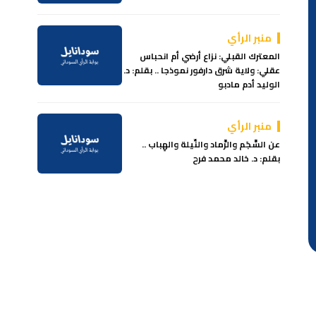
منبر الرأي
المعترك القبلي: نزاع أرضي أم انحباس
عقلي: ولاية شرق دارفور نموذجا .. بقلم: د.
الوليد أدم مادبو
منبر الرأي
عن السَّجَم والرَّماد والنِّيلة والهِباب ..
بقلم: د. خالد محمد فرح