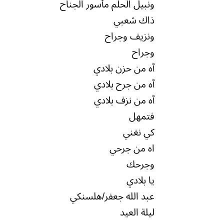
ونبيل الحلم مأسور الجناح
ذاك شعبي
ونزيف وجراح
وجراح
آه من حزن بلادي
آه من جرح بلادي
آه من نزف بلادي
فتمهل
كي نغني
اه من جرحي
وجرحك
يا بلادي
عبد الله جعفر/هلسنكي
ليلة العيد