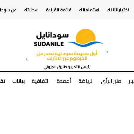
اختياراتنا لك
اهتماماتك
قائمة القراءة
سجلاتك
عن سودان
أول صحيفة سودانية تصدر من
الخرطوم عبر الانترنت
رئيس التحرير: طارق الجزولي
بار
منبر الرأي
الرياضة
أعمدة
الثقافية
بيانات
تقا