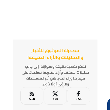
مصدرُك الموثوق للأخبار
والتحليلات والآراء الدقيقة!
نقدّم تغطية دقيقة ومتوازنة، إلى جانب
تحليلات معمّقة وآراء متنوعة تساعدك على
فهم ما وراء الخبر. تابع آخر المستجدات
والرؤى أولًا بأول.
5.5K
140
3.5K