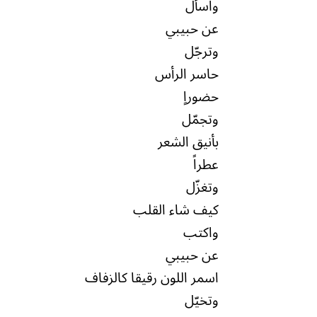
واسأل
عن حبيبي
وترجّل
حاسر الرأس
حضوراٍ
وتجمّل
بأنيق الشعر
عطراً
وتغزّل
كيف شاء القلب
واكتب
عن حبيبي
اسمر اللون رقيقا كالزفاف
وتخيّل