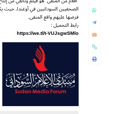
“أقلام من المنفى” هو فيلم وثائقي من إنت
الصحفيين السودانيين في أوغندا، حيث يكا
فرضها عليهم واقع المنفى.
رابط التحميل :
https://we.tl/t-VUJsgwSMlo