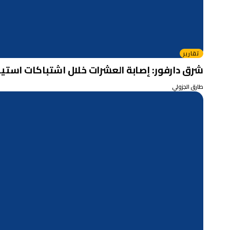
تقارير
شرق دارفور: إصابة العشرات خلال اشتباكات استي
طارق الجزولي