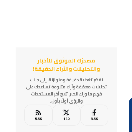
مصدرُك الموثوق للأخبار
والتحليلات والآراء الدقيقة!
نقدّم تغطية دقيقة ومتوازنة، إلى جانب
تحليلات معمّقة وآراء متنوعة تساعدك على
فهم ما وراء الخبر. تابع آخر المستجدات
والرؤى أولًا بأول.
5.5K
140
3.5K