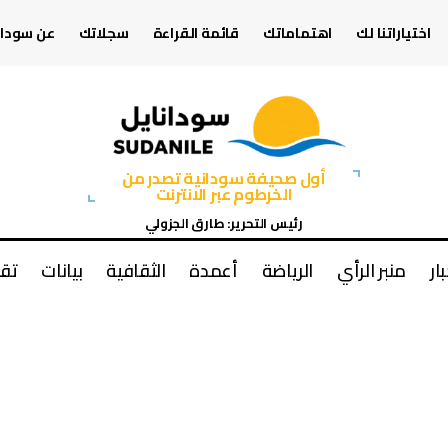
اختياراتنا لك
اهتماماتك
قائمة القراءة
سجلاتك
عن سودان
أول صحيفة سودانية تصدر من
الخرطوم عبر الانترنت
رئيس التحرير: طارق الجزولي
بار
منبر الرأي
الرياضة
أعمدة
الثقافية
بيانات
تقا