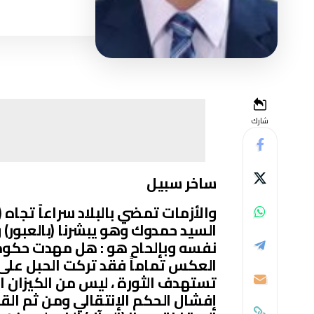
شارك
ساخر سبيل
والأزمات تمضي بالبلاد سراعاً تجاه (
السيد حمدوك وهو يبشرنا (بالعبور) 
نفسه وبإلحاح هو : هل مهدت حكومة
العكس تماماً فقد تركت الحبل على 
تستهدف الثورة ، ليس من الكيزان 
إفشال الحكم الإنتقالي ومن ثم القض