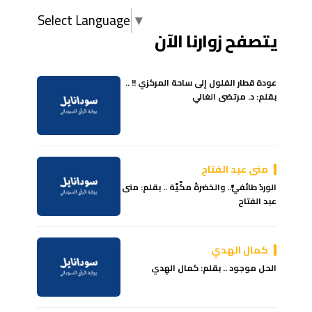
Select Language
▼
يتصفح زوارنا الآن
عودة قطار الفلول إلى ساحة المركزي !! ..
بقلم: د. مرتضى الغالي
منى عبد الفتاح
الوردُ طائفيٌّ.. والخضرةُ مكّيّة .. بقلم: منى
عبد الفتاح
كمال الهدي
الحل موجود .. بقلم: كمال الهِدي