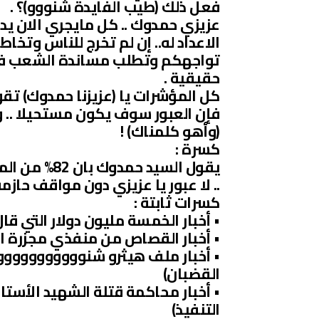
فعل ذلك (طيب الفايدة شنووو)؟ .
عزيزي حمدوك .. كل مايجري الان يدل
الاعداد له.. إن لم تخرج للناس وتخا
تواجهكم وتطلب مساندة الشعب في إ
حقيقية .
كل المؤشرات يا (عزيزنا حمدوك) ت
فإن العبور سوف يكون مستحيلا .. وب
(وأهو كلمناك) !
كسرة :
يقول السيد ح
.. لا عبور يا عزيزي دون مواقف ح
كسرات ثابتة :
• أخبار الخمسة مليون دولار التي ق
• أخبار القصاص من منفذي مجزرة ا
• أخبار ملف هيثرو شنووووووووووو
القضبان)
• أخبار محاكمة قتلة الشهيد الأستا
التنفيذ)