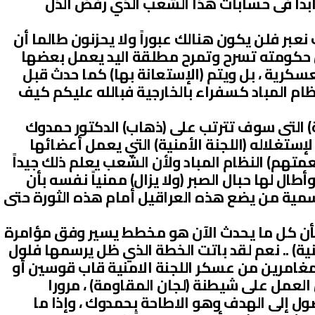
ن ابدا فى حسابات هذا الشعب الذي رفض الذل
بر فلن يكون هنالك عبوراً ولا يحزنون طالما أن
حكومته تسرح وتمرح مطلقة اليد يعمل بعضها
سكرية ، بل ويتم (الإستعانة بها) كما حدث قبل
نظام المباد كسفراء بالخارجية فبالله عليكم كيف
ة) التى سوف تترتب على (ذهاب) الدكتور حمدوك
غلاله (اللجنة الأمنية) التي يعمل أعضائها
تهم) النظام المباد ولأن الشعب يعلم ذلك جيداً
ال لها حبال الصبر (ولا يزال) ممنياً نفسه بأن
ية من يضع هذه العراقيل أمام هذه الثورة حتى
 بأن كل ما يحدث الآن هو مخطط يسير وفق مؤامرة
أمنية) .. نعم لقد باتت الخطة الذي ظل يرسمها فلول
مغامرين من عسكر اللجنة الامنية قاب قوسين أو
 العمل على شيطنة (لجان المقاومة) ، مرورا
وصول إلى الهدف وهو الاطاحة بحمدوك ، وإذا ما