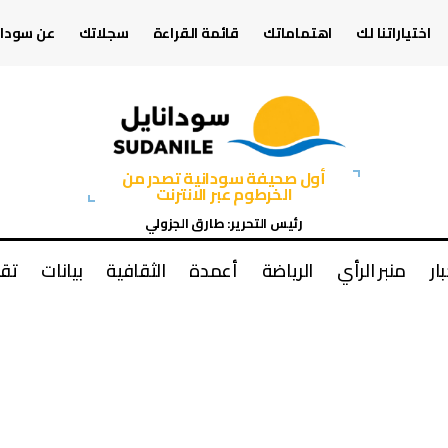
اختياراتنا لك
اهتماماتك
قائمة القراءة
سجلاتك
عن سودان
أول صحيفة سودانية تصدر من
الخرطوم عبر الانترنت
رئيس التحرير: طارق الجزولي
بار
منبر الرأي
الرياضة
أعمدة
الثقافية
بيانات
تقا