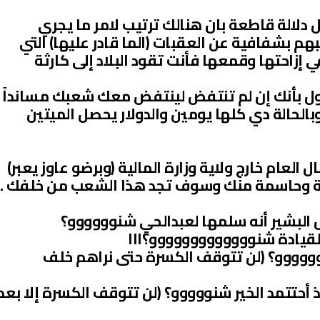
 دلالة قاطعة بان هنالك ترتيب لامر ما يجري
طبهم بشفافية عن العقبات (الما قادر عليها) التي
زاحتها وقمعها فأنت تقود البلاد إلى كارثة
قول بأنك إن لم تنتفض لينتفض معك شعبك مسانداً
الحالة دي كلها يومين والدولار يحصل الميتين
مدوك بان 82% من المال العام خارج ولاية وزارة المالية (وبرضو عاوز يعبر)
ازمة وحاسمة منك وسوف تجد هذا الشعب من خلفك .
ال البشير أنه سلمها لعبدالحي شنوووووو؟
لقيادة شنووووووووووووو؟ااا
ووووو؟ (لن تتوقف الكسرة حتى نراهم خلف
ذ أحتتمد الخير شنووووو؟ (لن تتوقف الكسرة إلا بعد