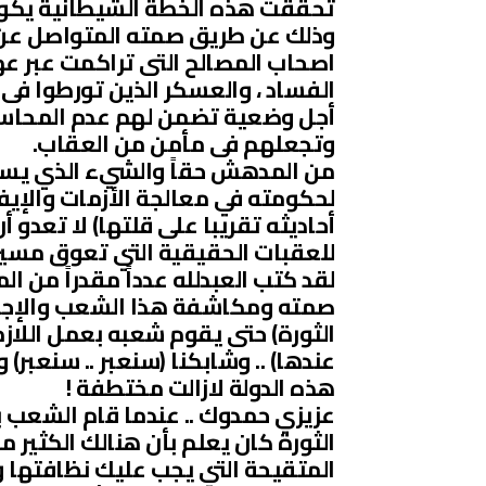
تحققت هذه الخطة الشيطانية يكون 
وذلك عن طريق صمته المتواصل عن (ا
اصحاب المصالح التى تراكمت عبر عه
الفساد ، والعسكر الذين تورطوا فى ج
أجل وضعية تضمن لهم عدم المحاسب
وتجعلهم فى مأمن من العقاب.
من المدهش حقاً والشيء الذي يستغر
لحكومته في معالجة الأزمات والإيفاء
أحاديثه تقريبا على قلتها) لا تعدو 
للعقبات الحقيقية التي تعوق مسيرة
لقد كتب العبدلله عدداً مقدراً من 
صمته ومكاشفة هذا الشعب والإجا
الثورة) حتى يقوم شعبه بعمل اللاز
عندها) .. وشابكنا (سنعبر .. سنعبر)
هذه الدولة لازالت مختطفة !
عزيزي حمدوك .. عندما قام الشعب بت
الثورة كان يعلم بأن هنالك الكثير م
المتقيحة التي يجب عليك نظافتها و