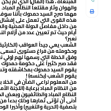
المبتغاة ، هذا (المآل) الذي لم يك
والهوان وثار مقتلعاً النظام المباد.
مهما صرح السيد حمدوك بأننا سوف نع
هذه القوى التي تعمل على إفشال 
من داخل مفاصل الدولة المدنية والع
أيام حيث تم تعيين عدد من أزلام ال
نعبر؟
الشعب يعي جيداً العواقب (الكارثي
وحكومته من فراغ دستورى تسعى لإست
وفق الخطة التي رسمها لهم (ولي نعم
فقد صبر كثيراً على حكومة حمدوك وأط
يقوم السيد حمدوك بمكاشفته وتسم
يقوم الشعب (بكنسه) !
من المعلوم لراعي الضأن في الخلا
من النظام المباد برعاية (اللجنة ال
النظام المباد والطائفيون وبعض ال
أدنى أن تؤتى ثمارها وذلك بدءاً من
بتصفية (الحرية والتغيير) وأخيرا ال