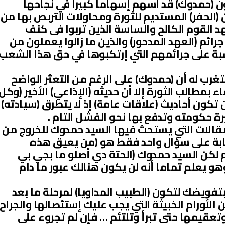
(حمدوك) قد أسهم إسهاماً كبيرا في نجاحها
لحفر) المستديم للثورة ومحاولات التربص بها من
د القوم الكالح والساسة الذين تربوا فى كنف
رائم (العهد المدحور) والذين ما زالوا يعملون من
ة على جرائمهم التي إرتكبوها في حق هذا الشعب
ب له أن (حمدوك) على الرغم من التعثر الواضح
 بمطالب الثورة إلا أن حديثه (الإذاعي) الأخير (وكل
أن تكون أحاديث (علاقات عامة) إذ لا يتطرق (سيادته)
 حكومته وتدفع بها نحو الفشل التام .
المقالات التي يستحث فيها السيد حمدوك للخروج من
بة على سؤال واحد فقط هو (من يعيق هذه
م لكن السيد حمدوك (الحتة دي أصلو ما بجي بي
 وهو يعلم تماما أنه لن يكون هنالك عبور ما دام
فويضك لتكون (الطبيب المداويا) لمرحلة ما بعد
ن الأورام الخبيثة التي يجب عليك إستئصالها والجراح
تعقيمها حتى تبرأ وتلتئم … فإن لم تجروء على