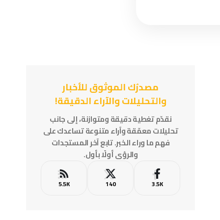
مصدرُك الموثوق للأخبار
والتحليلات والآراء الدقيقة!
نقدّم تغطية دقيقة ومتوازنة، إلى جانب
تحليلات معمّقة وآراء متنوعة تساعدك على
فهم ما وراء الخبر. تابع آخر المستجدات
والرؤى أولًا بأول.
5.5K
140
3.5K