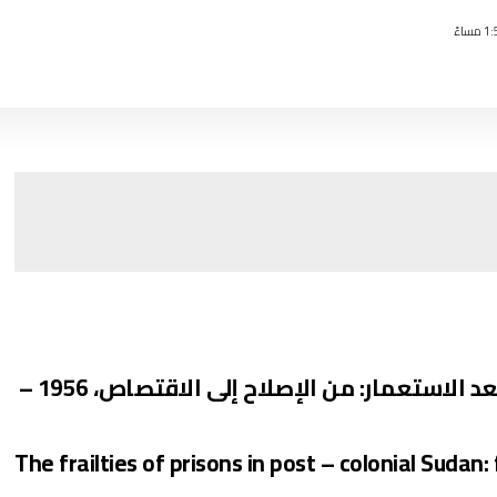
أوجه القصور في سجون سودان ما بعد الاستعمار: من الإصلاح إلى الاقتصاص، 1956 –
The frailties of prisons in post – colonial Sudan: