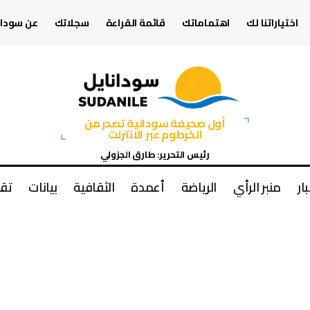
اختياراتنا لك
اهتماماتك
قائمة القراءة
سجلاتك
عن سودان
أول صحيفة سودانية تصدر من
الخرطوم عبر الانترنت
رئيس التحرير: طارق الجزولي
بار
منبر الرأي
الرياضة
أعمدة
الثقافية
بيانات
تقا