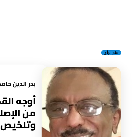
منبر الرأي
بدر الدين حام
أوجه الق
وتلخيص: 