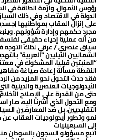
التنمية المحلية في التدهور المطرد 
رؤوس الأموال، وأزمة الطاقة في ال
الدولة في الاقتصاد. وفي ذلك السيا
على إنزال العقاب بمواطنيها (جسديا
مجرد حكمهم وإدارة شؤونهم. وينبغ
من أنه عملية إحياء حقيقي لفلسفة 
سياق عنصري / عرقي لذلك التوجه ف
الشماليين النيليين “العربية” بالته
“المنبتين قبليا، المشكوك في معتقد
النقطة مسألة إعادة صياغة مفاهيم 
فقد حدث التحول نحو المزيد من الر
الأيدولوجيات العنصرية والدينية ا
حتى من القدرة على الإصلاح الأخلاق
ومع التحول الذي أشرنا إليه، صار ا
التقليديين، بل ضد المعارضين السيا
نمو وتطور أيدولوجيات العقاب عن ط
إلى السبعينيات
اتبع مسؤولو السجون بالسودان منذ