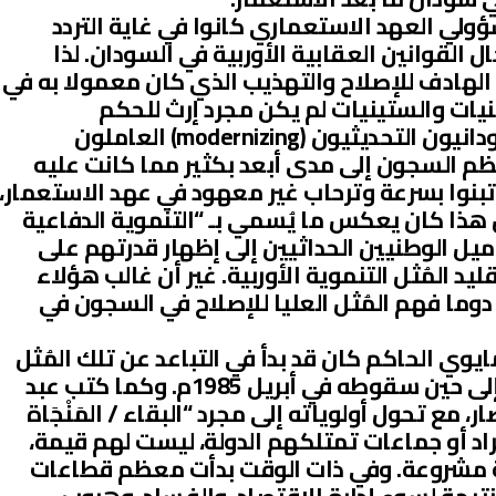
ولي العهد الاستعماري كانوا في غاية التردد
ل القوانين العقابية الأوربية في السودان. لذا
لهادف للإصلاح والتهذيب الذي كان معمولا به في
ت والستينيات لم يكن مجرد إرث للحكم
الاستعماري، بل قام المهنيون السودانيون التحديثيون (modernizing) العاملون
م السجون إلى مدى أبعد بكثير مما كانت عليه
وتبنوا بسرعة وترحاب غير معهود في عهد الاستعمار،
ل هذا كان يعكس ما يُسمي بـ “التنموية الدفاعية
defensive developm”، أي ميل الوطنيين الحداثيين إلى إظهار قدرتهم على
د المُثل التنموية الأوربية. غير أن غالب هؤلاء
دوما فهم المُثل العليا للإصلاح في السجون في
ايوي الحاكم كان قد بدأ في التباعد عن تلك المُثل
الإصلاحية منذ نهاية السبعينيات، وإلى حين سقوطه في أبريل 1985م. وكما كتب عبد
، مع تحول أولوياته إلى مجرد “البقاء / المَنْجَاة
فراد أو جماعات تمتلكهم الدولة، ليست لهم قيمة،
 مشروعة. وفي ذات الوقت بدأت معظم قطاعات