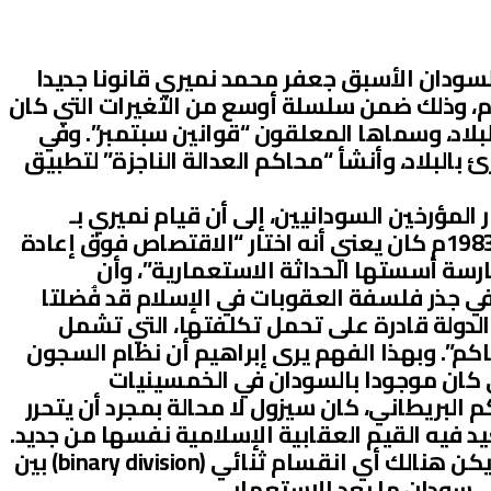
سودان الأسبق جعفر محمد نميري قانونا جديدا
لعقوبات في سبتمبر من عام 1983م، وذلك ضمن سلسلة أوسع من التغيرات التي كان
بلاد، وسماها المعلقون “قوانين سبتمبر”. وفي
ئ بالبلاد، وأنشأ “محاكم العدالة الناجزة” لتطبيق
 المؤرخين السودانيين، إلى أن قيام نميري بـ
“أسلمة” القوانين الجنائية في عام 1983م كان يعني أنه اختار “الاقتصاص فوق إعادة
ارسة أسستها الحداثة الاستعمارية”، وأن
قتصاص والحسبة ؟ (vigilantism) في جذر فلسفة العقوبات في الإسلام قد فُضلتا
لدولة قادرة على تحمل تكلفتها، التي تشمل
كم”. وبهذا الفهم يرى إبراهيم أن نظام السجون
ي كان موجودا بالسودان في الخمسينيات
البريطاني، كان سيزول لا محالة بمجرد أن يتحرر
د فيه القيم العقابية الإسلامية نفسها من جديد.
غير أن هذا المقال يؤكد على أنه لم يكن هنالك أي انقسام ثنائي (binary division) بين
 سودان ما بعد الاستعمار.