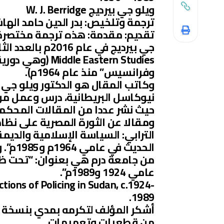
ويلو جي بيرديج W. J. Berridge
ترجمة وتلخيص: بدر الدين حامد اله
تقديم: مقدمة: هذه ترجمة مختصرة 
جي بيرديج في عا
 Eastern Studies
وفرانسيس” منذ عام 1964م).
وكاتب المقال هو الدكتور ويلو جي 
نيوكاسل البريطانية، درس وعمل من
حيث نشر عددا من المقالات المحكم
ومقالا عن الثورة المصرية على نظا
الترابي: السياسة الإسلامية والديم
الحديث
من جامعة درم هي بعنوان: “تحت ظل
عامي 1924 و1989م”.
ions of Policing in Sudan, c.1924-
1989.
أشكر المؤلف لتكرمه بمدي بنسخة 
من قطعيات وتعميمات.