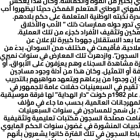
ي بكثير من القوة والحماسة. وكان هذا يعكس
المهني الوطني المتعلم المُمكن حديثا ليظهروا أدب
civil) السودان، وقدرة نخبته الوطنية المتعلمة على حكم بلادهم.
 تدور حوله ممارسات ذلك ” الأدب والأخلاق
ين وتثقيف الأفراد كجزء من تلك العملية.
بعد الاستقلال جهودا كبيرة للإعلان عن
لاحية، فأقيمت في مختلف مدن السودان، بدءً من
في 1956م، “معارض السجون”. وازدهرت تلك المعارض في سنوات نميري
َّارَة مشاهدة السجناء وهم يعزفون على الأبواق، أو
 أو التمثيل. وكان هذا من أدلة وجود مساجين
 إن وجدوا من يرعاهم ويتعهد مواهبهم بالتدريب
 تقيم في السبعينيات حفلات عامة للجمهور في
مختلف المناسبات الاجتماعية. وفي عام 1982م كونت “دار الهداية” لها فرقة موسيقية،
مهرجانات العالمية، بحسب ما جاء في مؤلف
. بل سُمح للمساجين في سنوات السبعينيات
وأقامت مصلحة السجون مكتبات تعليمية وتثقيفية
الأدبيات المنشورة في غضون سنوات الحكم المايوي
 إلى أن ضباط السجون في تلك الفترة كانوا يشعرون بأنهم