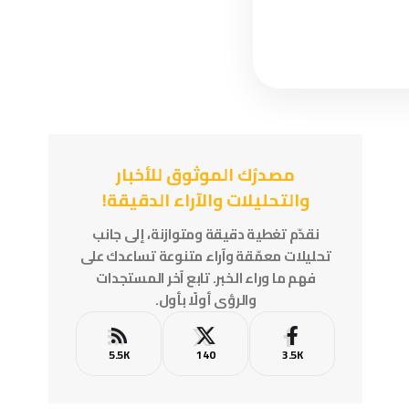
مصدرُك الموثوق للأخبار
والتحليلات والآراء الدقيقة!
نقدّم تغطية دقيقة ومتوازنة، إلى جانب
تحليلات معمّقة وآراء متنوعة تساعدك على
فهم ما وراء الخبر. تابع آخر المستجدات
والرؤى أولًا بأول.
5.5K
140
3.5K