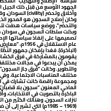
سياسة “الإصلاح والتهذيب” الشخص
الجهود الأوسع من قِبَل ذلك الجيل 
وأخلاق وتحضر (ity
وكان إصلاح السجون هو المحور الذي
والتحضر”، ووضع سياسات هدفت لتمك
وبذلت سلطات السجون في سودان ما 
تصميمها على إنفاذ سياساتها الإص
عام الاستقلال 
(الباكرة). فغدا بإمكان جمهور النَّظ
يقومون بالمشاركة في فرق الكشافة
يمكن أن يبدعوا في مجالات مختلفة
والتطوير. وكانت “فرق جاز السجون”
ومجموعة راقصة كانت تشارك في ال
الماحي المعنون “سجون بلا قضبان”
الباكرة بالتصويت في الانتخابات، 
لنزلاء السجون. وهنالك الكثير من 
(1969 – 1985م) التي تشير