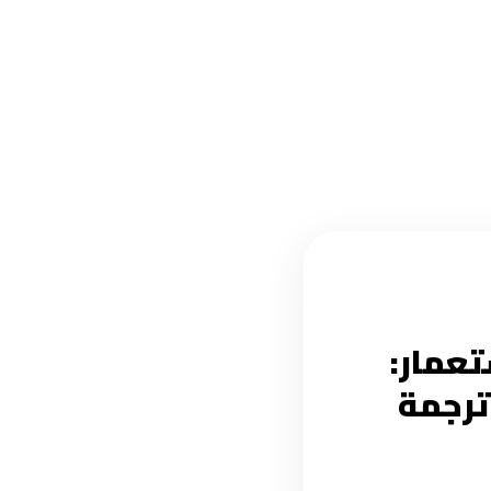
تعمار:
لاقتصاص، 1956 – 1989م .. ترجمة