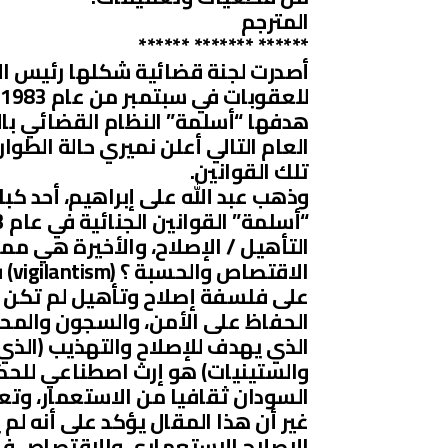
المترجم
****** ******* ******
أصدرت لجنة قضائية شكلها رئيس ال
ل
هدفها “أسلمة” النظام القضائي بال
العام التالي أعلن نميري حالة الطوار
تلك القوانين.
وذهب عبد الله على إبراهيم، أحد كبار
التأهيل / الإصلاح، والأخيرة هي مم
الا
على فلسفة إصلاح وتأهيل لم تكن ا
الحفاظ على الأمن، والسجون والمحا
الذي يهدف للإصلاح والتهذيب (الذ
والستينيات) هو إرث اصطناعي للحكم 
السودان ثقافيا من الاستعمار، وتعي
الاصلاح الاستعماري والاقتصاص في