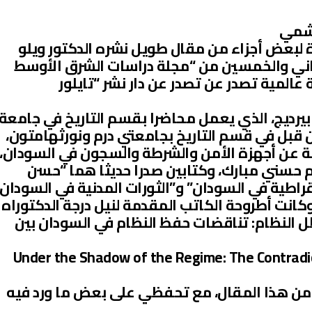
اشمي
لبعض أجزاء من مقال طويل نشره الدكتور ويلو
م 2016م بالعدد الثاني والخمسين من “مجلة دراسات الشرق الأوسط
Middle (وهي دورية عالمية تصدر عن تصدر عن دار نشر “تايلور
بيرديج، الذي يعمل محاضرا بقسم التاريخ في جامعة
 قبل في قسم التاريخ بجامعتي درم ونورثهامتون،
ة عن أجهزة الأمن والشرطة والسجون في السودان،
م حسني مبارك، وكتابين صدرا حديثا هما “حسن
قراطية في السودان” و”الثورات المدنية في السودان
 في عامي 1964م و1985م”. وكانت أطروحة الكاتب المقدمة لنيل درجة الدكتوراه
 النظام: تناقضات حفظ النظام في السودان بين
Under the Shadow of the Regime: The Contradict
من هذا المقال، مع تحفظي على بعض ما ورد فيه