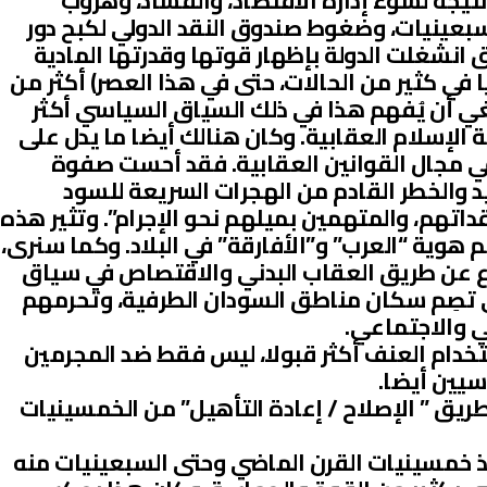
نتيجة لسوء إدارة الاقتصاد، والفساد، وهروب
سبعينيات، وضغوط صندوق النقد الدولي لكبح دور
ق انشغلت الدولة بإظهار قوتها وقدرتها المادية
 في كثير من الحالات، حتى في هذا العصر) أكثر من
ي أن يُفهم هذا في ذلك السياق السياسي أكثر
الإسلام العقابية. وكان هنالك أيضا ما يدل على
ي مجال القوانين العقابية. فقد أحست صفوة
ديد والخطر القادم من الهجرات السريعة للسود
اتهم، والمتهمين بميلهم نحو الإجرام”. وتثير هذه
هوية “العرب” و”الأفارقة” في البلاد. وكما سنرى،
دع عن طريق العقاب البدني والاقتصاص في سياق
لتي تصِم سكان مناطق السودان الطرفية، وتحرمهم
ي والاجتماعي.
ستخدام العنف أكثر قبولا، ليس فقط ضد المجرمين
سيين أيضا.
ريق ” الإصلاح / إعادة التأهيل” من الخمسينيات
 خمسينيات القرن الماضي وحتى السبعينيات منه