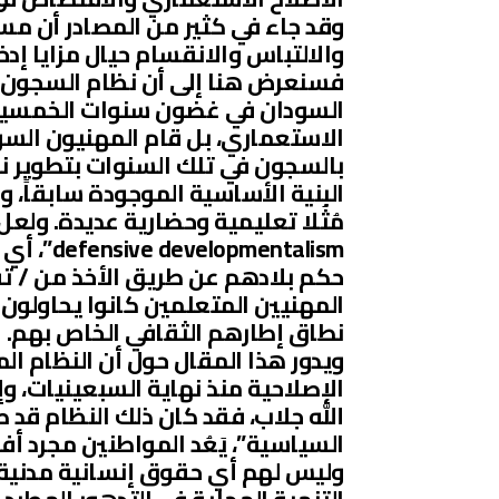
وقد جاء في كثير من المصادر أن مسؤ
والالتباس والانقسام حيال مزايا إدخا
فسنعرض هنا إلى أن نظام السجون ا
السودان في غضون سنوات الخمسينيا
بالسجون في تلك السنوات بتطوير نظ
البنية الأساسية الموجودة سابقاً، 
مُثُلا تعليمية وحضارية عديدة. ولع
entalism
حكم بلادهم عن طريق الأخذ من / تقلي
المهنيين المتعلمين كانوا يحاولون 
نطاق إطارهم الثقافي الخاص بهم.
ويدور هذا المقال حول أن النظام الم
الله جلاب، فقد كان ذلك النظام قد صار
السياسية”، يَعُد المواطنين مجرد أ
وليس لهم أي حقوق إنسانية مدنية