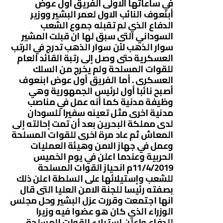
في ساعاتها الاولى الفريق أول عوض
أبنعوف النائب الاول لعمر البشير ووزير
الدفاع الذي لم تقبله جموع الشعب
السوداني التى سبق لها ان قبلت المشير
سوار الذهب لأن سوار الذهب تدرج في الرتب
العسكرية حتى وصل إلى رتبة القائد العام
للقوات المسلحة ولم يخرج من السلك
العسكرى . أما الفريق أول عوض ابنعوف
أصبح نائبا أول لرئيس الجمهورية وهي
وظيفة مدنية كما أنه عمل في مناصب
مدنية اخرى مثل تعينه سفيرا للسودان
لدى مملكة البحرين بعد أن تمت إحالته إلى
المعاش ثم عاد مرة اخرى للقوات المسلحة
وعمل في جهاز الامن وهيئة العمليات
الحربية وعندما اعلن في يوم الخميس
11/4/2019م انحياز القوات المسلحة
للشعب وإستيلائها على السلطة اعلن ذلك
بصفته رئيسا للجنة الامن العليا التى قال
انها اجتمعت وقررت عزل البشير وحل مجلس
الوزراء الذي كان هو عضوا فيه وزيرا
للدفاع واعلن استيلاء القوات المسلحة