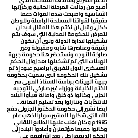
الدعم السريع وقائدها المفاجأة الذي
أصبح من رجالات المرحلة الحالية وركيزتها
الأساسية واصبحت هذه القوات دعما
حقيقيا لقواتنا المسلحة الباسلة وللوطن
ككل, وقبل ان نختم هذا المقال لابد ان
نتعرض للحكومة المدنية التى سوف يتم
تشكيلها لادارة الدولة ونرى أن تكون
رشيقة وعناصرها شابه ومقبولة وغير
صارخة التوجه ونستحضر هنا حكومة جبهة
الهيئات التى تم تشكيلها بعد زوال الحكم
العسكرى الاول للفريق ابراهيم عبود إذ تم
تشكيل تلك الحكومة التى سميت بحكومة
جبهة الهيئات برئاسة الاستاذ المربى سر
الختم الخليفة ووزراء غير صارخي التوجيه
الحزبي وكانوا ذو خلق وامانة هيأوا البلاد
للانتخابات وتنازلوا بعد تسليم الامانة…
ايضا نشير إلى حكومة الدكتور الجزولى دفع
الله التى شكلها المشير سوار الذهب عام
1985م وكان يغلب عليها الطابع النقابي
وكانوا جميعا مؤتمنين وأعادوا البلاد إلى
الحكم الديمقراطي بعد اشرافهم على