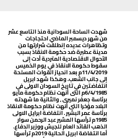
شهدت الساحة السودانية منذ التاسع عشر
من شهر ديسمبر الماضي احتجاجات
وتظاهرات عديده إنطلقت شرارتها من
مدينة عطبرة ضد حكومة الانقاذ بسبب
الأحوال الاقتصادية المتردية أدت إلى
سقوط حكومة الانقاذ في يوم الخميس
11/4/2019م بعد انحياز القوات المسلحة
إلى جانب الشعب. وهكذا شهد ابريل
انتفاضتين في تاريخ السودان الاولى في
6/4/1985م التى أنهت نظام حكومة مايو
برئاسة جعفر نميرى , والثانية ما شهدته
البلاد مؤخرا التى أنهت نظام حكومة الانقاذ
برئاسة عمر البشير . انتفاضة ابرايل الاولى
1985م ترأسها المشير عبد الرحمن سوار
الذهب القائد العام للجيش ووزير الدفاع.
أما انتفاضة ابريل الحالية 2019م ترأسها