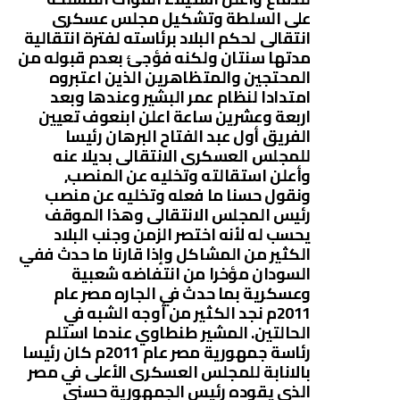
على السلطة وتشكيل مجلس عسكرى
انتقالى لحكم البلاد برئاسته لفترة انتقالية
مدتها سنتان ولكنه فؤجئ بعدم قبوله من
المحتجين والمتظاهرين الذين اعتبروه
امتدادا لنظام عمر البشير وعندها وبعد
اربعة وعشرين ساعة اعلن ابنعوف تعيين
الفريق أول عبد الفتاح البرهان رئيسا
للمجلس العسكرى الانتقالى بديلا عنه
وأعلن استقالته وتخليه عن المنصب,
ونقول حسنا ما فعله وتخليه عن منصب
رئيس المجلس الانتقالى وهذا الموقف
يحسب له لأنه اختصر الزمن وجنب البلاد
الكثير من المشاكل وإذا قارنا ما حدث ففي
السودان مؤخرا من انتفاضه شعبية
وعسكرية بما حدث في الجاره مصر عام
2011م نجد الكثير من أوجه الشبه في
الحالتين. المشير طنطاوي عندما استلم
رئاسة جمهورية مصر عام 2011م كان رئيسا
بالانابة للمجلس العسكرى الأعلى في مصر
الذي يقوده رئيس الجمهورية حسنى