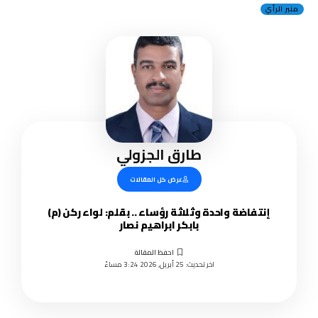
منبر الرأي
طارق الجزولي
عرض كل المقالات
إنتفاضة واحدة وثلاثة رؤساء .. بقلم: لواء ركن (م)
بابكر ابراهيم نصار
اخر تحديث: 25 أبريل, 2026 3:24 مساءً