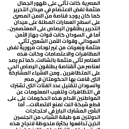
المصرية كانت تأتي على ظهور الجمال
ملثمة لفض الاعتصام في ميدان التحرير
كما كان يوجد قناصة من الامن المصرى
على اسطح العمارات المطلة على ميدان
التحرير يطلقون الرصاص على المعتصمين .
أما في السودان كانت قوات جهاز الأمن
السوداني وقوات الأمن الشعبي تأتي
ملثمة وبعربات من غير لوحات مرورية لفض
المظاهرات والاعتصامات وكانت هذه
العناصر تأتي ملثمة بالشالات, كما تم رصد
لعناصر من القناصة يطلقون الرصاص الحي
على المتظاهرين , ومن الاشياء المشتركة
التى قامت بها الحكومتان في مصر
والسودان لتقليل عدد الفئات التى تشترك
في التظاهرات ولتغيب المعلومات عن
المواطنين اقدام هذه الحكومات على على
قطع شبكة النت لمنع الاتصالات… أما
الشئ المشترك البارز في احتجاجات
الدولتين هو طبقة الشباب من الجنسين
الذين تدافعوا بكثرة ملحوظة لانجاح هذه