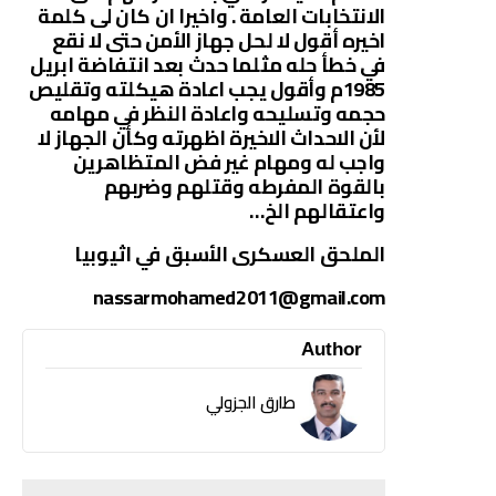
الانتخابات العامة . واخيرا ان كان لى كلمة
اخيره أقول لا لحل جهاز الأمن حتى لا نقع
في خطأ حله مثلما حدث بعد انتفاضة ابريل
1985م وأقول يجب اعادة هيكلته وتقليص
حجمه وتسليحه واعادة النظر في مهامه
لأن الاحداث الاخيرة اظهرته وكأن الجهاز لا
واجب له ومهام غير فض المتظاهرين
بالقوة المفرطه وقتلهم وضربهم
واعتقالهم الخ…
الملحق العسكرى الأسبق في اثيوبيا
nassarmohamed2011@gmail.com
Author
طارق الجزولي