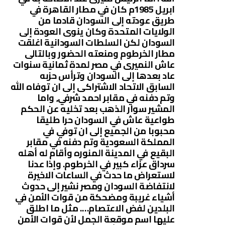
ابريل 1985م كان في مطار القاهرة في
طريق عودته إلى السودان قادما من
الولايات المتحدة وكان ينوى العودة إلى
السودان لكن السلطات السودانية اغلقت
مطار الخرطوم ومنعته الحضور وبالتالى
عاش النميرى في مصر لمدة ثمانية سنوات
عاد بعدها إلى السودان وترأس حزبه
السابق الاتحاد الاشتراكى إلى ان توفاه الله
وتم دفنه في مقابر احمد شرفي, واما
المشير سوار الذهب بعد تخليه عن الحكم
طواعية عاش في السودان حرا طليقا
محبوبا من الجميع إلى ان توفي في
المملكة السعودية وتم دفنه في مقابر
البقيع في المدينة المنوره وأقام له أهله
سرداق عزاء كبير في الخرطوم. وإذا عدنا
لاستعراض ما حدث في الساعات الاخيرة
لانتفاضة السودان ومصر نشير إلى حدوث
أشياء غريبة ومضحكة من قوات الأمن في
البلدين لفض الاعتصام…. مثل ما اطلق
عليها اسم موقعة الجمل لأن قوات الأمن