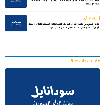
من روز بارك إلى معسكرات أبو شوك والسلام وزمزم ….. بقلم: حسن احمد
الحسن/واشنطن
منبر الرأي
البحث العلمي في تفسير القرآن الكريم: الجزء العاشر (قصص القرآن، وأساطير
الأولين) .. بقلم: سعيد محمد عدنان – لندن – بريطانيا
مقالات ذات صلة