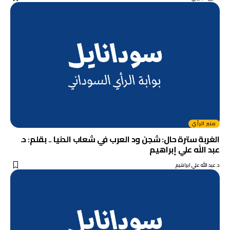
منبر الرأي
الغربة سترة حال: شجن ود العرب في شعاب الدنيا .. بقلم: د.
عبد الله علي إبراهيم
د.عبد الله علي ابراهيم