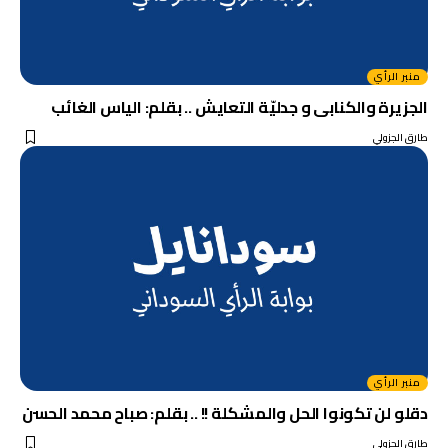
منبر الرأي
الجزيرة والكنابى و جدليّة التعايش .. بقلم: الياس الغائب
طارق الجزولي
منبر الرأي
دقلو لن تكونوا الحل والمشكلة !! .. بقلم: صباح محمد الحسن
طارق الجزولي