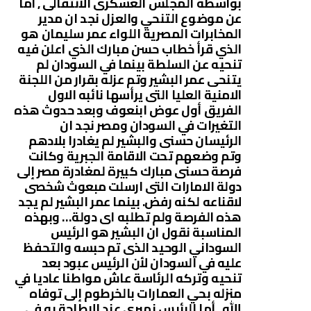
بواسطة المجلس العسكرى الانتقالى , أما
عن موضوع التنحي والعزل نجد ان مدير
المخابرات المصرية اللواء عمر سليمان هو
الذي قرأ خطاب حسن مبارك الذي اعلن فيه
تنحيه عن السلطة بينما في السودان لم
يتنحى عمر البشير وتم عزله بقرار من اللجنة
الامنية العليا التى يرأسها نائبه الاول
الفريق أول عوض ابنعوف وبعد حدوث هذه
التغيرات في السودان ومصر نجد ان
الرئيسان حسنى والبشير لم يغادرا بلادهم
وتم وضعهم تحت الاقامة الجبرية وكانت
فرصة حسنى مبارك كبيرة لمغادرة مصر إلى
دولة الامارات التى ارسلت مبعوث شخصى
لاقناعه لكنه رفض. بينما عمر البشير لم يجد
هذه الفرصة ولم تطلبه اى دولة… وبهذه
المناسبة نقول ان البشير هو الرئيس
السوداني الوحيد الذى تم حبسه والتحفظ
عليه في السودان لأن الرئيس عبود بعد
تنحيه وتركه الرئاسة عاش مواطنا عاديا في
منزله بحي العمارات بالخرطوم إلى توفاه
الله . أما الرئيس نميرى عند الاطاحة به في