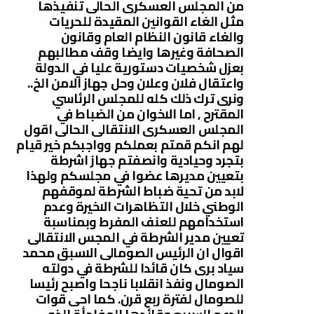
من المجلس العسكرى الحالى تنفيذها
مثل الغاء القوانين المقيدة للحريات
والغاء قانون النظام العام وقانون
الصحافة وغيرها وايضا وقف مطالبهم
بعزل شخصيات دستورية عليا في الدولة
واعتقال فلان وعلان وحل جهاز الامن الخ..
ونرى ترك ذلك كله للمجلس الرئاسي
المقترح , اما الاخوان من الضباط في
المجلس العسكرى الانتقالى الحالى اقول
لهم انكم قمتم بعملكم وواجبكم خير قيام
بتجرد وحيادية وانصفتم جهاز اشرطة
بتعيين مديرها عضوا في مجلسكم ولهذا
لابد من تحية ضباط الشرطة لموقفهم
الوطني خلال التظاهرات الاخيرة وعدم
استخدامهم للعنف المفرط وبمناسبة
تعيين مدير الشرطة في المجس الانتقالى
اقوال ان الرئيس الصومالى الاسبق محمد
سياد برى كان قائدا للشرطة في دولته
الصومال ونفذ انقلابا ناجحا واصبح رئيسا
للصومال لفترة ربع قرن. كما احى قوات