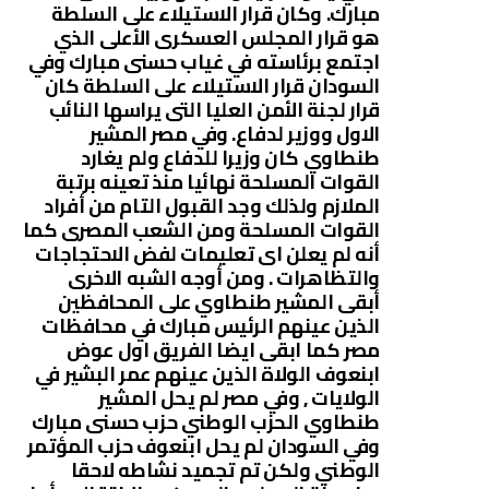
مبارك. وكان قرار الاستيلاء على السلطة
هو قرار المجلس العسكرى الأعلى الذي
اجتمع برئاسته في غياب حسنى مبارك وفي
السودان قرار الاستيلاء على السلطة كان
قرار لجنة الأمن العليا التى يراسها النائب
الاول ووزير لدفاع. وفي مصر المشير
طنطاوي كان وزيرا للدفاع ولم يغارد
القوات المسلحة نهائيا منذ تعينه برتبة
الملازم ولذلك وجد القبول التام من أفراد
القوات المسلحة ومن الشعب المصرى كما
أنه لم يعلن اى تعليمات لفض الاحتجاجات
والتظاهرات . ومن أوجه الشبه الاخرى
أبقى المشير طنطاوي على المحافظين
الذين عينهم الرئيس مبارك في محافظات
مصر كما ابقى ايضا الفريق اول عوض
ابنعوف الولاة الذين عينهم عمر البشير في
الولايات , وفي مصر لم يحل المشير
طنطاوي الحزب الوطني حزب حسنى مبارك
وفي السودان لم يحل ابنعوف حزب المؤتمر
الوطني ولكن تم تجميد نشاطه لاحقا