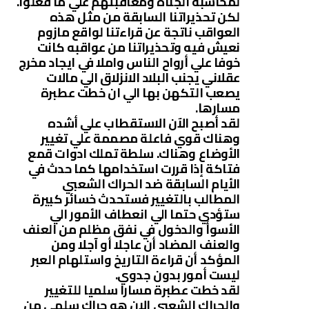
لمحاسبة الجناة ومعاقبتهم علي ما فعلوا.
لكن تحذيراتنا السابقة من مثل هذه
العواقب ناتجة عن قراءتنا لواقع مازوم
نعيش فيه وتحذيراتنا من عواقبه كانت
خوفا علي أرواح الناس واملا في ايجاد مخرج
عقلاني يجنب البلاد الانزلاق الي مالات
يصعب التكهن بها الي ان خطت عطبرة
مسارها.
لقد أصبح الآن الاستقطاب علي أشده
وهناك قوي فاعلة مصممة علي تغيير
الأوضاع وهناك. سلطة تملك ادوات قمع
فتاكة إذا قررت استخدامها كما حدث في
الأيام السابقة ضد الحراك الشعبي
المطالب بالتغيير فستحدث خسائر كبيرة
ستؤدي حتما الي انعطاف الأمور الي
الأسوأ والدخول في نفق مظلم من العنف
والعنف المضاد أن عاجلا أو آجلا ومن
المؤكد أن قراءة التاريخ واستلهام العبر
ليست أمور بدون جدوي.
لقد خطت عطبرة مسارا سلميا للتغيير
والحراك الشعبي الان هو حراك سلمي من