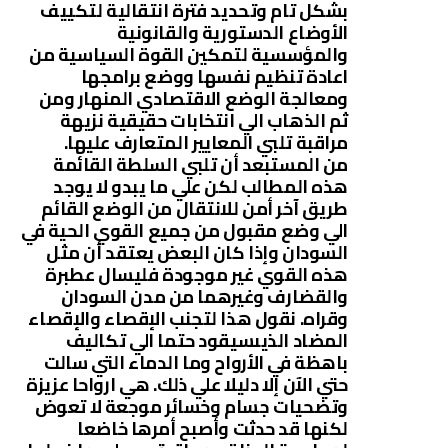
بشكل تام وتحديد فترة انتقالية لتكييف
الأوضاع الدستورية والقانونية
والمؤسسية لتمكين القوة السياسية من
اعادة تنظيم نفسها ووضع برامجها
ومعالجة الوضع الاقتصادي المنهار ومن
ثم الذهاب الي انتخابات حقيقية نزيهة
مراقبة تلبي المعايير المتعارف عليها.
من المستبعد أن تلبي السلطة القائمة
هذه المطالب لكن علي ما يبدو لا يوجد
طريق آخر أمن للانتقال من الوضع القائم
الي وضع مقبول من جميع القوي الحية في
السودان وإذا كان البعض يعتقد أن مثل
هذه القوي غير موجودة فليسال عطبرة
والقضارف وغيرهما من مدن السودان
وقراه. نقول هذا لتجنب الإقصاء والإقصاء
المضاد الذيىسيقود حتما الي تكاليف
باهظة في الأرواح وما الدماء التي سالت
حتي الآن إلا دليلا علي ذلك. هي ارواحا عزيزة
وتضحيات جسام وخسائر موجعة لا تعوض
لكنها قد حدثت وأصبح أمرها خاضعا