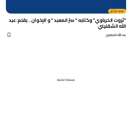
منبر الرأي
“ثروت الخرباوي” وكتابه ” سرّ المعبد ” و الإخوان .. بقلم: عبد
الله الشقليني
عبد الله الشقليني
مساحة اعلانية