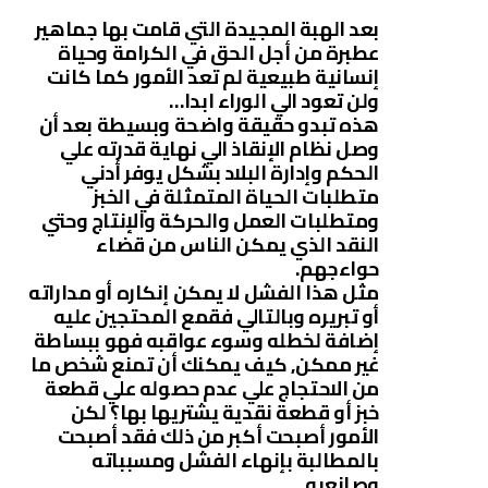
بعد الهبة المجيدة التي قامت بها جماهير
عطبرة من أجل الحق في الكرامة وحياة
إنسانية طبيعية لم تعد الأمور كما كانت
ولن تعود الي الوراء ابدا…
هذه تبدو حقيقة واضحة وبسيطة بعد أن
وصل نظام الإنقاذ الي نهاية قدرته علي
الحكم وإدارة البلاد بشكل يوفر أدني
متطلبات الحياة المتمثلة في الخبز
ومتطلبات العمل والحركة والإنتاج وحتي
النقد الذي يمكن الناس من قضاء
حواءجهم.
مثل هذا الفشل لا يمكن إنكاره أو مداراته
أو تبريره وبالتالي فقمع المحتجين عليه
إضافة لخطله وسوء عواقبه فهو ببساطة
غير ممكن, كيف يمكنك أن تمنع شخص ما
من الاحتجاج علي عدم حصوله علي قطعة
خبز أو قطعة نقدية يشتريها بها؟ لكن
الأمور أصبحت أكبر من ذلك فقد أصبحت
بالمطالبة بإنهاء الفشل ومسبباته
وصانعبه.