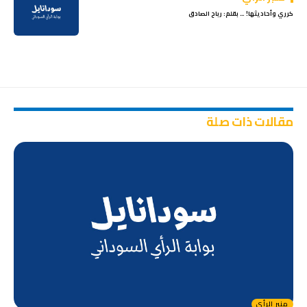
كرري وأحاديثها! … بقلم: رباح الصادق
مقالات ذات صلة
منبر الرأي