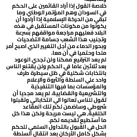
خلاصة القول إذا أراد القائمين على الحكم
في السودان وهم المؤتمر الوطني وما
تبقي من الحركة الإسلامية إذا أرادوا أن
يكونوا من مكونات المستقبل في هذه
البلاد فعليهم مراجعة مواقفهم بسرعة
وتجنيب هذا الشعب جسامة التضحيات
وبحور الدماء من أجل التغيير الذي اصبح أمر
ملحا وحتميا في أن معا.
لم يعد الترقيع ممكنا ولن تجدي الوعود
بعد ثلاثين عاما في الحكم ولن يقتنع الناس
بانتخابات شكلية في ظل سيطرة طرف
واحد علي السلطة والثروة والإعلام
والمؤسسات بما فيها التنفيذية
والتشريعية والقضايية. لم يعد مجديا أن
تقول للناس تعالوا الي انتخاباتي وتقبلوا
شروطي وساضمن لكم تلك المقاعد
الخلفية, هي ليست مريحة ولكن هذا كل
ما أستطيع تقديمه لكم.
الحل في القبول بالتداول السلمي للحكم
بشكل كامل الأركان بعد انتقال السلطة