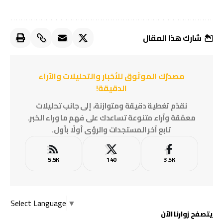
شارك هذا المقال
مصدرُك الموثوق للأخبار والتحليلات والآراء
الدقيقة!
نقدّم تغطية دقيقة ومتوازنة، إلى جانب تحليلات
معمّقة وآراء متنوعة تساعدك على فهم ما وراء الخبر.
تابع آخر المستجدات والرؤى أولًا بأول.
5.5K
140
3.5K
Select Language
▼
يتصفح زوارنا الآن