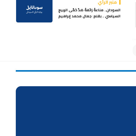
منبر الرأي
السودان.. مناعةٌ زائفةٌ ضدّ حُمّى الربيعِ
السياسي .. بقلم: جمال محمد إبراهيم