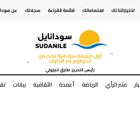
اختياراتنا لك
اهتماماتك
قائمة القراءة
سجلاتك
عن سودان
أول صحيفة سودانية تصدر من
الخرطوم عبر الانترنت
رئيس التحرير: طارق الجزولي
بار
منبر الرأي
الرياضة
أعمدة
الثقافية
بيانات
تقا