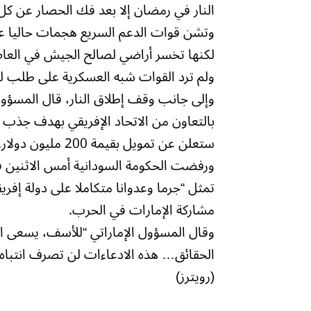
النار في رمضان إلا بعد فك الحصار عن كل
وتشن قوات الدعم السريع هجمات حاليا عل
لكنها تخسر أراضي لصالح الجيش في العا
ولم ترد القوات شبه العسكرية على طلب لل
وإلى جانب وقف إطلاق النار، قال المسؤول ا
بالتعاون من الاتحاد الإفريقي بهدف جذب ال
ستعلن عن تمويل بقيمة 200 مليون دولار.
ورفضت الحكومة السودانية أمس الاثنين ف
تمثل “جرما وعدوانا متكاملا على دولة إفريق
مشاركة الإمارات في الحرب.
وقال المسؤول الإماراتي “للأسف، يسعى ا
الحقائق… هذه الادعاءات لن تصرف انتباه ا
(رويترز)