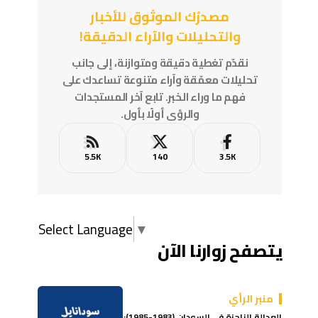
مصدرُك الموثوق للأخبار
والتحليلات والآراء الدقيقة!
نقدّم تغطية دقيقة ومتوازنة، إلى جانب
تحليلات معمّقة وآراء متنوعة تساعدك على
فهم ما وراء الخبر. تابع آخر المستجدات
والرؤى أولًا بأول.
5.5K
140
3.5K
Select Language
▼
يتصفح زوارنا الآن
منبر الرأي
العدالة الناجزة في السودان (1983-1985):