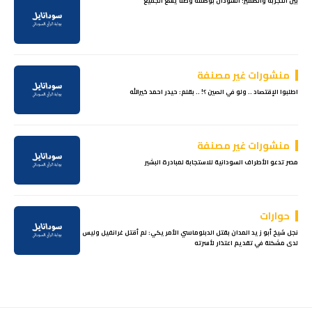
بين التجربة والضمير: السودان بوصفه وطنًا يسع الجميع
منشورات غير مصنفة
اطلبوا الإقتصاد .. ولو في الصين ؟! .. بقلم: حيدر احمد خيرالله
منشورات غير مصنفة
مصر تدعو الأطراف السودانية للاستجابة لمبادرة البشير
حوارات
نجل شيخ أبو زيد المدان بقتل الدبلوماسي الأمريكي: لم أقتل غرانفيل وليس
لدى مشكلة في تقديم اعتذار لأسرته