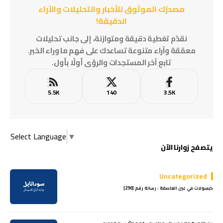
مصدرُك الموثوق للأخبار والتحليلات والآراء
الدقيقة!
نقدّم تغطية دقيقة ومتوازنة، إلى جانب تحليلات
معمّقة وآراء متنوعة تساعدك على فهم ما وراء الخبر.
تابع آخر المستجدات والرؤى أولًا بأول.
5.5K
140
3.5K
Select Language
▼
يتصفح زوارنا الآن
Uncategorized
كبسولات في عين العاصفة : رسالة رقم [290]