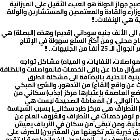
بح جهاز الدولة هو العبء الثقيل على الميزانية
وزارء والقادة والمعتمدين والمستشارين والولاة
ة هي الإنفلات..!!
 الى الألف جنيه سوداني (قديم) وهذه (البصلة) هي
تاج محلي، ومن أكثر السلع سهولة في الإنتاج
 من الجنيهات.. !!
مواصلات، النفايات، و المياه) مشاكل تواجه
سؤال ماذا عن باقي الخدمات فالمواصلات والنظافة
ية التحتية، بالإضافة الى مشكلة الطرق
 عن واقع (القاع) من التدهور، والشئ المبكي
ضع العاصمة بإعتبارها مركز (جذب) سكاني من
هذا الوالي، ان المعادلة الصحيحة ليست هي
( الأطراف هي مركز طرد سكاني) بسبب السياسة
دم توفر خدمات في الأطراف والعزوف العام عن
لعالية، ومن تبقى من سكان في الأرياف يعيش
يق خيرية يتم تكوينها من المغتربين) للصرف على
يم والصرف على المعلمين..الخ والحكومة لا تقدم