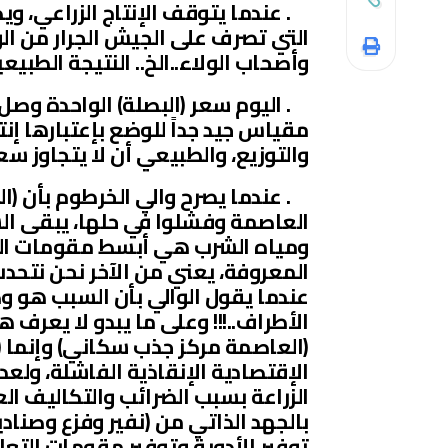
. عندما يتوقف الإنتاج الزراعي، ويص
التي تصرف على الجيش الجرار من ال
وأصحاب الولاء..الخ.. النتيجة الطبيعي
. اليوم سعر (البصلة) الواحدة وصل
مقياس جيد جداً للوضع بإعتبارها إن
والتوزيع، والطبيعي أن لا يتجاوز سعر الجوال الـ 25 ألفاً
. عندما يصرح والي الخرطوم بأن (ال
العاصمة وفشلوا في حلها، يبقى ال
ومياه الشرب هي أبسط مقومات البن
المعروفة، يعني من الآخر نحن نتحدث
عندما يقول الوالي بأن السبب هو و
الأطراف..!!! وعلى ما يبدو لا يعرف 
(العاصمة مركز جذب سكاني) وإنما 
الإقتصادية الإنقاذية الفاشلة، ولع
الزراعة بسبب الضرائب والتكاليف ا
بالجهد الذاتي من (نفير وفزع وصناد
توفير الأدوية وتوفير مقومات التعل