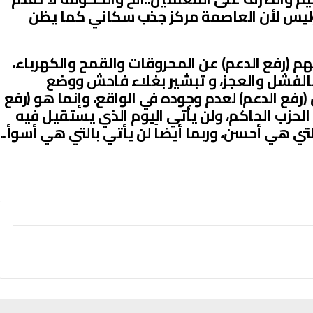
وليس لأن العاصمة مركز جذب سكاني كما يظن
يتهم (رفع الدعم) عن المحروقات والقمح والكهرباء،
 بالفشل والعجز، و تبشير بغلاء فاحش ووضع
رفع الدعم) لعدم وجوده في الواقع، وإنما هو (رفع
لحزب الحاكم، ولن يأتي اليوم الذي يستقيل فيه
ي هي أحسن، وربما أيضاً لن يأتي بالتي هي أسوأ..