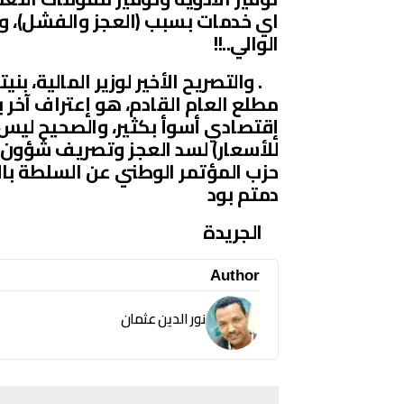
اي خدمات بسبب (العجز والفشل)، 
الوالي..!!
. والتصريح الأخير لوزير المالية، بن
مطلع العام القادم، هو إعتراف آخر
إقتصادي أسوأ بكثير، والصحيح ليس (
للأسعار) لسد العجز وتصريف شؤون ا
حزب المؤتمر الوطني عن السلطة بالت
دمتم بود
الجريدة
Author
نور الدين عثمان