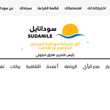
اختياراتنا لك
اهتماماتك
قائمة القراءة
سجلاتك
عن سودان
أول صحيفة سودانية تصدر من
الخرطوم عبر الانترنت
رئيس التحرير: طارق الجزولي
بار
منبر الرأي
الرياضة
أعمدة
الثقافية
بيانات
تقا