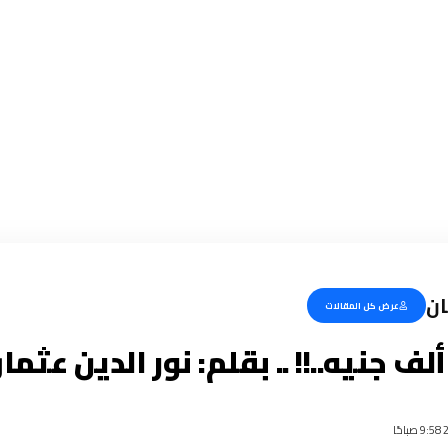
ان
عرض كل المقالات
ألف جنيه..!! .. بقلم: نور الدين عثما