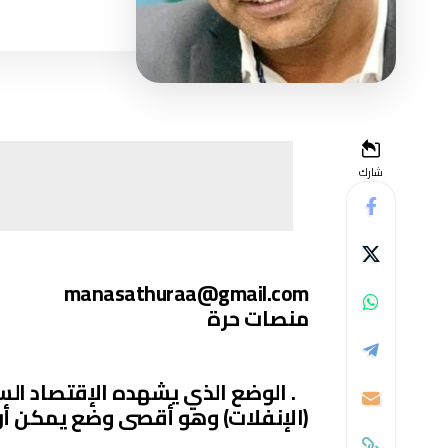
شارك
manasathuraa@gmail.com
منصات حرة
. الوضع الذي يشهده الإقتصاد ال
(الإنفلات) وهو أقصى وضع يمكن أن ي