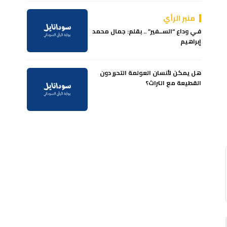
منبر الرأي
فـي وداع “الســفير” .. بقلم: جمال محمد
إبراهيم
هل يمكن لأنسان العولمة التحرر دون
القطيعة مع التراث؟