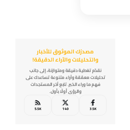
مصدرُك الموثوق للأخبار
والتحليلات والآراء الدقيقة!
نقدّم تغطية دقيقة ومتوازنة، إلى جانب
تحليلات معمّقة وآراء متنوعة تساعدك على
فهم ما وراء الخبر. تابع آخر المستجدات
والرؤى أولًا بأول.
5.5K
140
3.5K