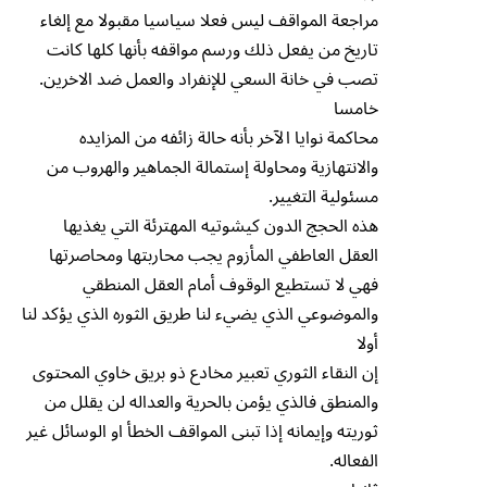
مراجعة المواقف ليس فعلا سياسيا مقبولا مع إلغاء
تاريخ من يفعل ذلك ورسم مواقفه بأنها كلها كانت
تصب في خانة السعي للإنفراد والعمل ضد الاخرين.
خامسا
محاكمة نوايا الآخر بأنه حالة زائفه من المزايده
والانتهازية ومحاولة إستمالة الجماهير والهروب من
مسئولية التغيير.
هذه الحجج الدون كيشوتيه المهترئة التي يغذيها
العقل العاطفي المأزوم يجب محاربتها ومحاصرتها
فهي لا تستطيع الوقوف أمام العقل المنطقي
والموضوعي الذي يضيء لنا طريق الثوره الذي يؤكد لنا
أولا
إن النقاء الثوري تعبير مخادع ذو بريق خاوي المحتوى
والمنطق فالذي يؤمن بالحرية والعداله لن يقلل من
ثوريته وإيمانه إذا تبنى المواقف الخطأ او الوسائل غير
الفعاله.