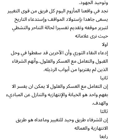
وتوحيد الجهود.
نجد في واقعنا المأزوم اليوم كل فريق من قوى التغيير
يسعى جاهدا بإستولاد المواقف وإستدعاء التاريخ
لتبرير موقفه وتقديم تفسيرا لحالة التناحر والتشظي
حيث نرى علاماته
اولا
إدعاء النقاء الثوري وأن الآخرين قد سقطوا في وحل
القبول والتعامل مع العسكر والفلول..وأنهم الشرفاء
الذين لم يقتربوا من أبواب الرذيله.
ثانيا
إن التعامل مع العسكر والفلول لا يمكن ان يفسر الا
بفهم واحد هو الخيانة والإنتهازيه والتنازل عن المباديء
والهدف.
ثالثا
إن للشرفاء طريق وحيد للتغيير وماعداه هو طريق
الانتهازية والعماله
رابعا