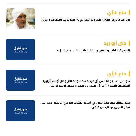
منبر الرأي
من الغريزة إلى الجين: كيف وُلد التحريم بين البيولوجيا والثقافة والدين
منى أبو زيد
الديموقراطية .. و نانسي و .. القراصة ! … بقلم: منى أبو زيد
منبر الرأي
شهادتي للتاريخ (12): في أي مرحلة سد النهضة الأن وهل أوفت أثيوبيا
المتطلبات الفنية؟ (1 من 2). بقلم: بروفيسور/ محمد الرشيد قريش
هذا المقال خصوصية السرد في (هذه الضفاف تعرفني) .. بقلم: حمد النيل
فضل المولي عبد الرحمن قرشي