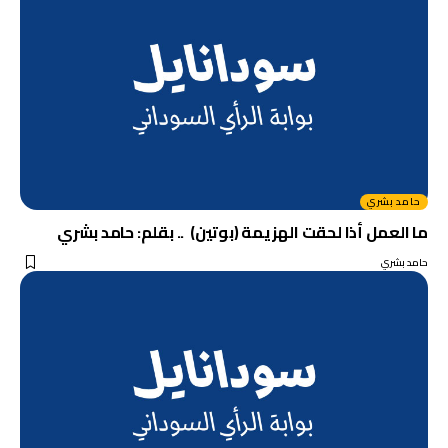
حامد بشري
ما العمل أذا لحقت الهزيمة (بوتين) .. بقلم: حامد بشري
حامد بشري