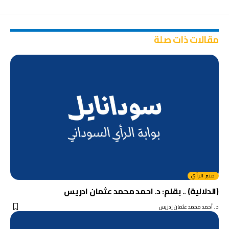
مقالات ذات صلة
منبر الرأي
(الدلالية) .. بقلم: د. احمد محمد عثمان ادريس
د . أحمد محمد عثمان إدريس