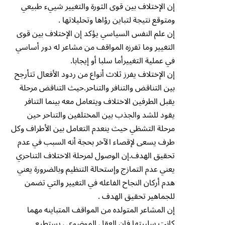
إن الإختلاف بين قوى الثورة والتغيير شييء طبيعي
ومتوقع نتيجة لتباين رؤاها وتحليلاتها .
إن علم النفس السياسي يؤكد إن الإختلاف بين قوى
التغيير وما تفرزه المواقف من مشاعر له دور أساسي
في عملية التغييرأما سلبا أو إيجابا.
إن الإختلاف يفرز ثلاث أنواع من ردود الأفعال تتأرجح
بين التناقض والتنافر والتناحر.حيث التناقض مرحلة
يقبل الطرفين الاختلاف ويتعامل معه بينما التنافر
يقود للشد والجذب بين المختلفين والتناحر حين
مرحلة التشظي حيث ينعدم التعامل بين الأطراف وكل
طرف يسعى لإقصاء الآخر بحجة أنه السبب في عدم
تحقيق الهدف.إن الوصول لمرحلة الاختلاف التناحري
يعني عدم التمازج وإستحالة التنظيم وبالضرورة يعني
هدم أركان النجاح الفاعله في التغيير والتي تضمن
للجماهير تحقيق الهدف .
إن المشاعر المتولده من المواقف المتباينه مهما
كانت سلبيتها فإن العقل الموضوعي يستطيع