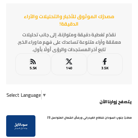
مصدرُك الموثوق للأخبار والتحليلات والآراء
الدقيقة!
نقدّم تغطية دقيقة ومتوازنة، إلى جانب تحليلات
معمّقة وآراء متنوعة تساعدك على فهم ما وراء الخبر.
تابع آخر المستجدات والرؤى أولًا بأول.
5.5K
140
3.5K
Select Language
▼
يتصفح زوارنا الآن
مطلبُ جنوبِ السودان للنظامِ الفيدرالي ورفضُ الشمالِ المتواصل (1)